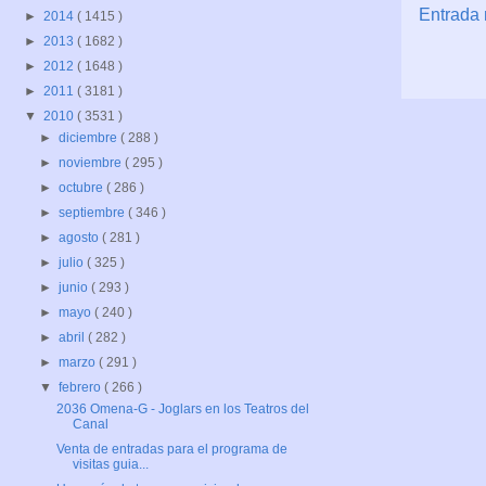
Entrada 
►
2014
( 1415 )
►
2013
( 1682 )
►
2012
( 1648 )
►
2011
( 3181 )
▼
2010
( 3531 )
►
diciembre
( 288 )
►
noviembre
( 295 )
►
octubre
( 286 )
►
septiembre
( 346 )
►
agosto
( 281 )
►
julio
( 325 )
►
junio
( 293 )
►
mayo
( 240 )
►
abril
( 282 )
►
marzo
( 291 )
▼
febrero
( 266 )
2036 Omena-G - Joglars en los Teatros del
Canal
Venta de entradas para el programa de
visitas guia...