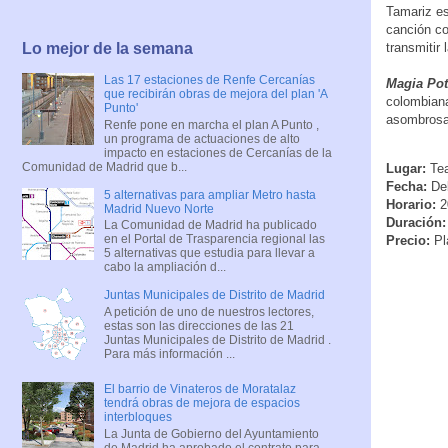
Tamariz es
canción co
Lo mejor de la semana
transmitir
Las 17 estaciones de Renfe Cercanías
Magia Pot
que recibirán obras de mejora del plan 'A
colombiana
Punto'
asombrosas
Renfe pone en marcha el plan A Punto ,
un programa de actuaciones de alto
impacto en estaciones de Cercanías de la
Comunidad de Madrid que b...
Lugar:
Tea
Fecha:
Del
5 alternativas para ampliar Metro hasta
Horario:
2
Madrid Nuevo Norte
Duración:
La Comunidad de Madrid ha publicado
en el Portal de Trasparencia regional las
Precio:
Pla
5 alternativas que estudia para llevar a
cabo la ampliación d...
Juntas Municipales de Distrito de Madrid
A petición de uno de nuestros lectores,
estas son las direcciones de las 21
Juntas Municipales de Distrito de Madrid .
Para más información ...
El barrio de Vinateros de Moratalaz
tendrá obras de mejora de espacios
interbloques
La Junta de Gobierno del Ayuntamiento
de Madrid ha aprobado el contrato para