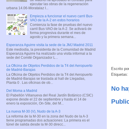
ejecutar las obras de la regeneración
urbana 14.06-Moratalaz I...
Empieza a funcionar el nuevo carril Bus-
VAO de la A-2 en estos horarios
Comienza la fase de pruebas del nuevo
carril Bus-VAO de la A-2. Se activará de
forma progresiva durante el mes de
agosto y la primera semana...
Esperanza Aguirre visita la sede de la JMJ Madrid 2011
Este mediodía, la presidenta de la Comunidad de Madrid
Esperanza Aguirre ha realizado una visita informal a la
sede del Comité Organizador L...
La Oficina de Objetos Perdidos de la T4 del Aeropuerto
Escrito po
de Madrid-Barajas
Etiquetas
La Oficina de Objetos Perdidos de la T4 del Aeropuerto
de Madrid-Barajas se traslada al hall de Llegadas,
Planta 0 . Las oficinas de ob...
No ha
Del Moma a Madrid
El Pabellón Villanueva del Real Jardín Botánico (CSIC)
expone desde el 22 de septiembre y hasta el 14 de
Publi
enero la exposición, On-Site, del M...
La nueva M-30 (V), Nudo de la A-3
La reforma de la M-30 en la zona del Nudo de la A-3
tiene programadas dos actuaciones: La primera es el
túnel de salida desde la M-30 direcc...