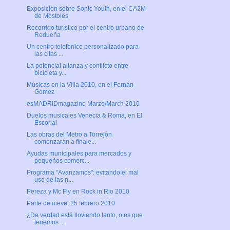
Exposición sobre Sonic Youth, en el CA2M
de Móstoles
Recorrido turístico por el centro urbano de
Redueña
Un centro telefónico personalizado para
las citas ...
La potencial alianza y conflicto entre
bicicleta y...
Músicas en la Villa 2010, en el Fernán
Gómez
esMADRIDmagazine Marzo/March 2010
Duelos musicales Venecia & Roma, en El
Escorial
Las obras del Metro a Torrejón
comenzarán a finale...
Ayudas municipales para mercados y
pequeños comerc...
Programa "Avanzamos": evitando el mal
uso de las n...
Pereza y Mc Fly en Rock in Rio 2010
Parte de nieve, 25 febrero 2010
¿De verdad está lloviendo tanto, o es que
tenemos ...