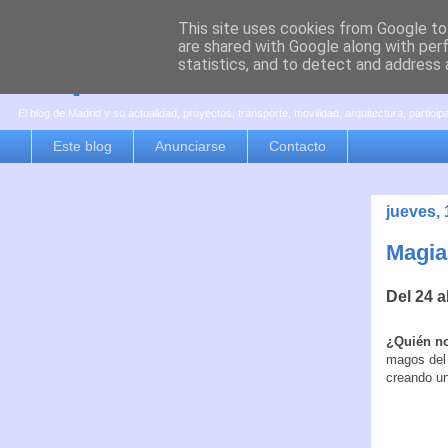
This site uses cookies from Google to 
are shared with Google along with per
es por madrid
statistics, and to detect and address 
El blog de Madrid y su actualidad, proyectos, transporte, movilidad, arquitectura, partici
Este blog
Anunciarse
Contacto
jueves, 
Magia
Del 24 a
¿Quién no
magos del 
creando un