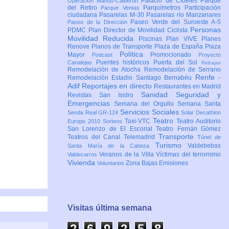
Palacio de Cibeles
Parque
Operación Mahou-Calderón
del Retiro
Parquímetros
Participación
Parque Ventas
ciudadana
Pasarelas M-30
Pasarelas río Manzanares
Paseo Verde del Suroeste A-5
Paseo de la Dirección
Personas
PDMC Plan Director de Movilidad Ciclista
Movilidad Reducida
Piscinas
Plan VIVE
Planes
Renove
Planos de Transporte
Plaza de España
Plaza
Política
Mayor
Promocionado
Podcast
Proyecto
Puentes históricos
Puerta del Sol
Canalejas
Rebajas
Remodelación de Atocha
Remodelación de Serrano
Renfe -
Remodelación Estadio Santiago Bernabéu
Adif
Reportajes en directo
Restaurantes en Madrid
Sanidad
Seguridad y
Revistas
San Isidro
Emergencias
Semana del Orgullo
Semana Santa
Servicios Sociales
Senda Real GR-124
Solar Decathlon
Teatro
Taxi-VTC
Teatro Auditorio
Europe 2010
Sorteos
San Lorenzo de El Escorial
Teatro Fernán Gómez
Transporte
Teatros del Canal
Telemadrid
Túnel de
Turismo
Valdebebas
Santa María de la Cabeza
Veranos de la Villa
Víctimas del terrorismo
Valdecarros
Vivienda
Zona Bajas Emisiones
Voluntarios
Visitas última semana
2
6
9
2
5
9