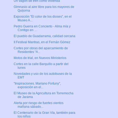
Un vagón de tren como vivienda
Gimnasio al aire libre para los mayores de
Quijorna
Exposición "El color de los dioses", en el
Museo A...
Pedro Guerra en Concierto - Alma mía y
Contigo en ...
El pueblo de Guadarrama, calidad cercana
II Festival Mantras, en el Fernán Gómez
Cortes por obras del aparcamiento de
Residentes “A...
Motos de trial, en Nuevos Ministerios
Cortes en la calle Barquillo a partir del
lunes
Novedades y uso de los autobuses de la
EMT
"Inspiraciones. Mariano Fortuny",
exposición en el...
El Museo de la Agricultura en Torremocha
de Jarama
Alerta por riesgo de fuertes vientos
mañana sábado...
El Centenario de la Gran Vía, también para
los niños