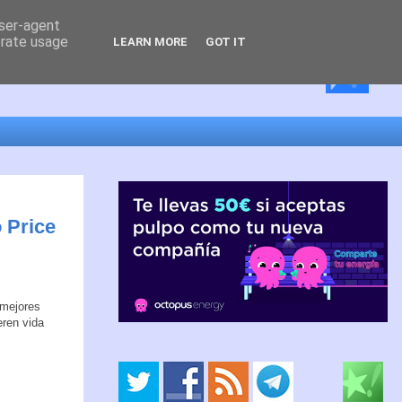
user-agent
erate usage
LEARN MORE
GOT IT
 Price
 mejores
eren vida