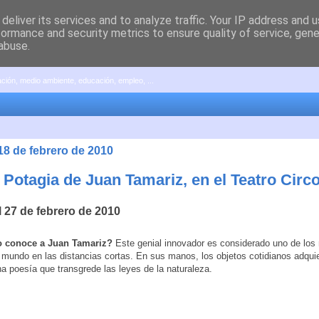
deliver its services and to analyze traffic. Your IP address and 
formance and security metrics to ensure quality of service, gen
abuse.
pación, medio ambiente, educación, empleo, ...
18 de febrero de 2010
 Potagia de Juan Tamariz, en el Teatro Circo
l 27 de febrero de 2010
 conoce a Juan Tamariz?
Este genial innovador es considerado uno de los
mundo en las distancias cortas. En sus manos, los objetos cotidianos adqui
a poesía que transgrede las leyes de la naturaleza.