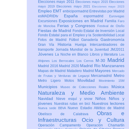
Elecciones mayo 2011
Elecciones mayo 2015
Elecciones
mayo 2019
Elecciones mayo 2021
Elecciones mayo 2023
Empleo
EMT
enbicipormadrid
Entrevistas por Madrid
España
esMADRIDtv
espormadrid
Eurovegas
Exposiciones en Madrid
Excursiones
Familia
Faro
Ferias y Congresos
de Moncloa
Festival de Otoño
Fiestas de Madrid
Fondo Estatal de Inversión Local
Fondo Estatal para el Empleo y la Sostenibilidad Local
Gastronomía
Fotos de Madrid
Fútbol
Ganadería
Historia
Gran Vía
Huelga
Intercambiadores de
transporte
Jornada Mundial de la Juventud JMJ2011
Jóvenes
La Noche en Blanco
Libros y literatura
Los
Madrid
M-30
Ahijones
Los Berrocales
Los Cerros
Madrid Río Manzanares
Madrid 2016
Madrid 2020
Mayores
Mapas de Madrid
Matadero Madrid
Mercado
Metro
Mercamadrid
de Frutas y Verduras de Legazpi
Movilidad
Metro Ligero
Motos
Movimiento 15M
Municipios
Música
Museo de Colecciones Reales
Naturaleza y Medio Ambiente
Navidad
Niños
Niños y
Nieve esquí y snow
jóvenes
Nuestros lectores
Nuestras rutas en bici
Nuevo Estadio Atlético de Madrid
Nueva sede BBVA
Obras e
Obelisco de Calatrava
Infraestructuras
Ocio y Cultura
Operación Campamento
Operación Chamartín