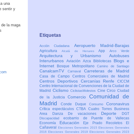
ca una
 sentir y
 de la maga
s
Etiquetas
Aeropuerto Madrid-Barajas
Acción Ciudadana
Agricultura
App
Arco Verde
Alcalá de Henares
Arquitectura y Urbanismo
Autobuses
Interurbanos
Blogs e
Aviación
Azca
Bibliotecas
Internet
Bosque Metropolitano
Camino de Santiago
CanalcamTV
Carreteras de Madrid
Carnaval
.com
Casa de Campo
Centros Comerciales de Madrid
Centros Deportivos
Cercanías Renfe
CICCM
Centro Internacional de Convenciones de la Ciudad de
Ciclismo
Madrid
Cine
Circo
Ciudad
CiclistasMolestos
Comunidad de
Comercio
de la Justicia
Madrid
Coronavirus
Conde Duque
Consumo
Crítica espectáculos
CTBA Cuatro Torres Business
Deporte
Area
Danza
De vacaciones
DGT
ecobarrio de Puente de Vallecas
Discapacidad
Educación
Economía
Eje Prado Recoletos
El
Cañaveral
Elecciones Generales 2015
Elecciones Generales
2016
Elecciones Generales 2019
Elecciones Generales 2023