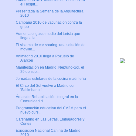
Laboratorio de Evaluación del Anciano en
el Hospit...
Presentada la Semana de la Arquitectura
2010
Campaña 2010 de vacunación contra la
gripe
Aumenta el gasto medio del turista que
llega a la ...
El sistema de car sharing, una solución de
movilid...
Animadrid 2010 llega a Pozuelo de
Alarcón
Manifestación en Madrid, Neptuno-Sol, el
29 de sep...
Jornadas estelares de la cocina madrileña
El Circo del Sol vuelve a Madrid con
'Saltimbanco'
Áreas de Rehabilitación Integral en la
Comunidad d...
Programación educativa del CA2M para el
nuevo curs...
Carsharing en Las Letras, Embajadores y
Cortes
Exposición Nacional Canina de Madrid
2010