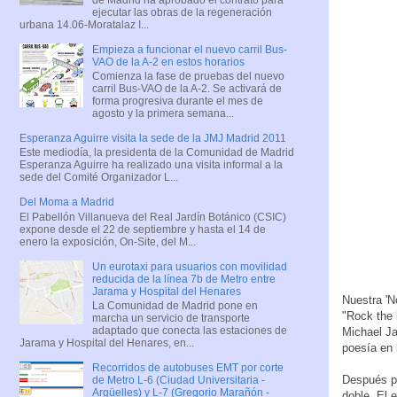
ejecutar las obras de la regeneración
urbana 14.06-Moratalaz I...
Empieza a funcionar el nuevo carril Bus-
VAO de la A-2 en estos horarios
Comienza la fase de pruebas del nuevo
carril Bus-VAO de la A-2. Se activará de
forma progresiva durante el mes de
agosto y la primera semana...
Esperanza Aguirre visita la sede de la JMJ Madrid 2011
Este mediodía, la presidenta de la Comunidad de Madrid
Esperanza Aguirre ha realizado una visita informal a la
sede del Comité Organizador L...
Del Moma a Madrid
El Pabellón Villanueva del Real Jardín Botánico (CSIC)
expone desde el 22 de septiembre y hasta el 14 de
enero la exposición, On-Site, del M...
Un eurotaxi para usuarios con movilidad
reducida de la línea 7b de Metro entre
Jarama y Hospital del Henares
Nuestra 'N
La Comunidad de Madrid pone en
"Rock the 
marcha un servicio de transporte
adaptado que conecta las estaciones de
Michael J
Jarama y Hospital del Henares, en...
poesía en 
Recorridos de autobuses EMT por corte
Después pa
de Metro L-6 (Ciudad Universitaria -
Argüelles) y L-7 (Gregorio Marañón -
doble. El 