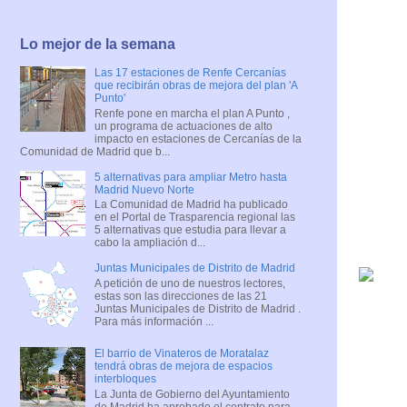
Lo mejor de la semana
Las 17 estaciones de Renfe Cercanías
que recibirán obras de mejora del plan 'A
Punto'
Renfe pone en marcha el plan A Punto ,
un programa de actuaciones de alto
impacto en estaciones de Cercanías de la
Comunidad de Madrid que b...
5 alternativas para ampliar Metro hasta
Madrid Nuevo Norte
La Comunidad de Madrid ha publicado
en el Portal de Trasparencia regional las
5 alternativas que estudia para llevar a
cabo la ampliación d...
Juntas Municipales de Distrito de Madrid
A petición de uno de nuestros lectores,
estas son las direcciones de las 21
Juntas Municipales de Distrito de Madrid .
Para más información ...
El barrio de Vinateros de Moratalaz
tendrá obras de mejora de espacios
interbloques
La Junta de Gobierno del Ayuntamiento
de Madrid ha aprobado el contrato para