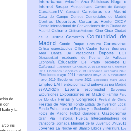
Interurbanos
Blogs e
Aviación
Azca
Bibliotecas
Internet
Bosque Metropolitano
Camino de Santiago
CanalcamTV
Carreteras de Madrid
Carnaval
Casa de Campo
Centros Comerciales de Madrid
Centros Deportivos
Cercanías Renfe
CICCM
Centro Internacional de Convenciones de la Ciudad de
Ciclismo
Madrid
Cine
Circo
Ciudad
CiclistasMolestos
Comunidad de
Comercio
de la Justicia
Madrid
Coronavirus
Conde Duque
Consumo
Crítica espectáculos
CTBA Cuatro Torres Business
Deporte
Area
Danza
De vacaciones
DGT
ecobarrio de Puente de Vallecas
Discapacidad
Educación
Economía
Eje Prado Recoletos
El
Cañaveral
Elecciones Generales 2015
Elecciones Generales
2016
Elecciones Generales 2019
Elecciones Generales 2023
Elecciones mayo 2011
Elecciones mayo 2015
Elecciones
mayo 2019
Elecciones mayo 2021
Elecciones mayo 2023
Empleo
EMT
enbicipormadrid
Entrevistas por Madrid
España
esMADRIDtv
espormadrid
Eurovegas
Exposiciones en Madrid
Excursiones
Familia
Faro
ación de
Ferias y Congresos
de Moncloa
Festival de Otoño
Fiestas de Madrid
en con
Fondo Estatal de Inversión Local
Fondo Estatal para el Empleo y la Sostenibilidad Local
baile y la
Gastronomía
Fotos de Madrid
Fútbol
Ganadería
Historia
Gran Vía
Huelga
Intercambiadores de
transporte
Jornada Mundial de la Juventud JMJ2011
arco iris
Jóvenes
La Noche en Blanco
Libros y literatura
Los
iento como el