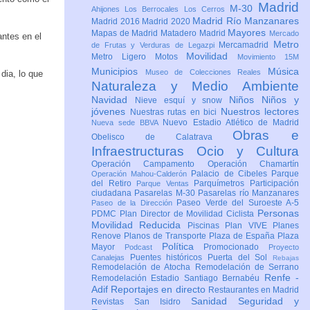
Madrid
M-30
Ahijones
Los Berrocales
Los Cerros
Madrid Río Manzanares
Madrid 2016
Madrid 2020
Mayores
Mapas de Madrid
Matadero Madrid
Mercado
antes en el
Metro
Mercamadrid
de Frutas y Verduras de Legazpi
Movilidad
Metro Ligero
Motos
Movimiento 15M
Municipios
Música
Museo de Colecciones Reales
dia, lo que
Naturaleza y Medio Ambiente
Navidad
Niños
Niños y
Nieve esquí y snow
jóvenes
Nuestros lectores
Nuestras rutas en bici
Nuevo Estadio Atlético de Madrid
Nueva sede BBVA
Obras e
Obelisco de Calatrava
Infraestructuras
Ocio y Cultura
Operación Campamento
Operación Chamartín
Palacio de Cibeles
Parque
Operación Mahou-Calderón
del Retiro
Parquímetros
Participación
Parque Ventas
ciudadana
Pasarelas M-30
Pasarelas río Manzanares
Paseo Verde del Suroeste A-5
Paseo de la Dirección
Personas
PDMC Plan Director de Movilidad Ciclista
Movilidad Reducida
Piscinas
Plan VIVE
Planes
Renove
Planos de Transporte
Plaza de España
Plaza
Política
Mayor
Promocionado
Podcast
Proyecto
Puentes históricos
Puerta del Sol
Canalejas
Rebajas
Remodelación de Atocha
Remodelación de Serrano
Renfe -
Remodelación Estadio Santiago Bernabéu
Adif
Reportajes en directo
Restaurantes en Madrid
Sanidad
Seguridad y
Revistas
San Isidro