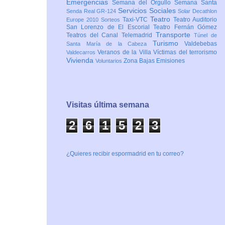
Emergencias
Semana del Orgullo
Semana Santa
Servicios Sociales
Senda Real GR-124
Solar Decathlon
Teatro
Taxi-VTC
Teatro Auditorio
Europe 2010
Sorteos
San Lorenzo de El Escorial
Teatro Fernán Gómez
Transporte
Teatros del Canal
Telemadrid
Túnel de
Turismo
Valdebebas
Santa María de la Cabeza
Veranos de la Villa
Víctimas del terrorismo
Valdecarros
Vivienda
Zona Bajas Emisiones
Voluntarios
Visitas última semana
2
6
1
5
2
3
¿Quieres recibir espormadrid en tu correo?