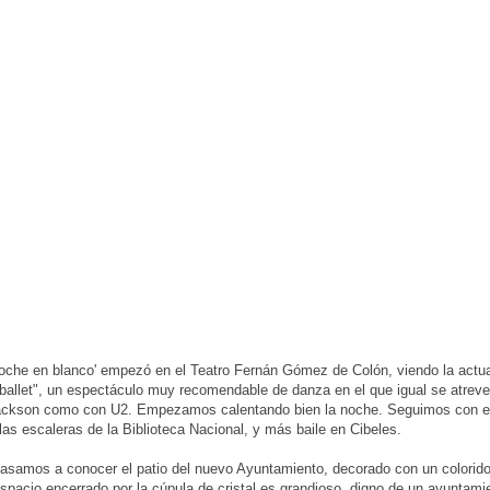
oche en blanco' empezó en el Teatro Fernán Gómez de Colón, viendo la actu
ballet", un espectáculo muy recomendable de danza en el que igual se atrev
ackson como con U2. Empezamos calentando bien la noche. Seguimos con el 
las escaleras de la Biblioteca Nacional, y más baile en Cibeles.
samos a conocer el patio del nuevo Ayuntamiento, decorado con un colorido 
espacio encerrado por la cúpula de cristal es grandioso, digno de un ayuntam