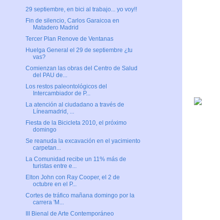
29 septiembre, en bici al trabajo... yo voy!!
Fin de silencio, Carlos Garaicoa en
Matadero Madrid
Tercer Plan Renove de Ventanas
Huelga General el 29 de septiembre ¿tu
vas?
Comienzan las obras del Centro de Salud
del PAU de...
Los restos paleontológicos del
Intercambiador de P...
La atención al ciudadano a través de
Líneamadrid, ...
Fiesta de la Bicicleta 2010, el próximo
domingo
Se reanuda la excavación en el yacimiento
carpetan...
La Comunidad recibe un 11% más de
turistas entre e...
Elton John con Ray Cooper, el 2 de
octubre en el P...
Cortes de tráfico mañana domingo por la
carrera 'M...
III Bienal de Arte Contemporáneo