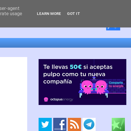
user-agent
erate usage
LEARN MORE
GOT IT