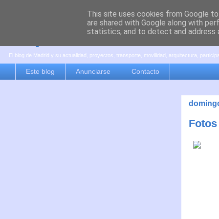
This site uses cookies from Google to 
are shared with Google along with per
es por madrid
statistics, and to detect and address 
El blog de Madrid y su actualidad, proyectos, transporte, movilidad, arquitectura, partici
Este blog
Anunciarse
Contacto
domingo
Fotos