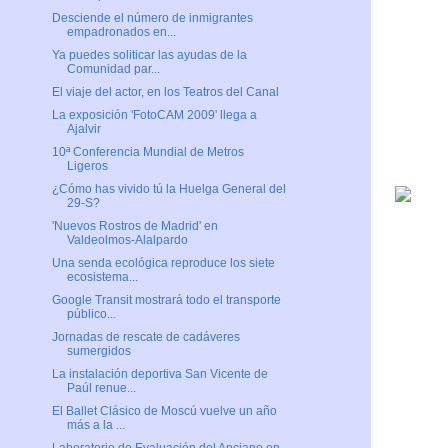
Desciende el número de inmigrantes
empadronados en...
Ya puedes soliticar las ayudas de la
Comunidad par...
El viaje del actor, en los Teatros del Canal
La exposición 'FotoCAM 2009' llega a
Ajalvir
10ª Conferencia Mundial de Metros
Ligeros
¿Cómo has vivido tú la Huelga General del
29-S?
'Nuevos Rostros de Madrid' en
Valdeolmos-Alalpardo
Una senda ecológica reproduce los siete
ecosistema...
Google Transit mostrará todo el transporte
público...
Jornadas de rescate de cadáveres
sumergidos
La instalación deportiva San Vicente de
Paúl renue...
El Ballet Clásico de Moscú vuelve un año
más a la ...