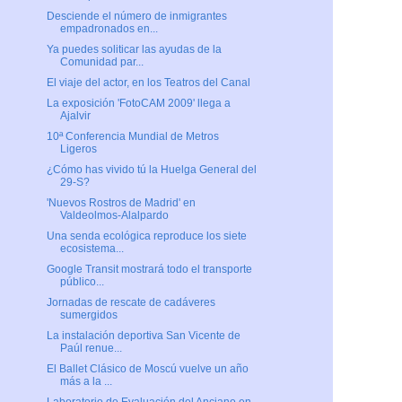
Desciende el número de inmigrantes
empadronados en...
Ya puedes soliticar las ayudas de la
Comunidad par...
El viaje del actor, en los Teatros del Canal
La exposición 'FotoCAM 2009' llega a
Ajalvir
10ª Conferencia Mundial de Metros
Ligeros
¿Cómo has vivido tú la Huelga General del
29-S?
'Nuevos Rostros de Madrid' en
Valdeolmos-Alalpardo
Una senda ecológica reproduce los siete
ecosistema...
Google Transit mostrará todo el transporte
público...
Jornadas de rescate de cadáveres
sumergidos
La instalación deportiva San Vicente de
Paúl renue...
El Ballet Clásico de Moscú vuelve un año
más a la ...