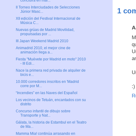
concluirá en mar...
II Torneo Interciudades de Selecciones
1 com
Júnior Masc...
XII edición del Festival Internacional de
Música C...
A
Nuevas grúas de Madrid Movilidad,
propulsadas por ...
M
III Japan Weekend Madrid 2010
q
Animadrid 2010, el mejor cine de
U
animación llega a...
a
Fiesta "Muévete por Madrid en moto" 2010
- III Edi...
Nace la primera red privada de alquiler de
U
bicis e...
10.000 corredores inscritos en 'Madrid
:)
corre por M...
“Incendies” en las Naves del Español
R
Los vecinos de Tetuán, encantados con su
distrito
Concurso infantil de dibujo sobre
Transporte y Nat...
Gálata, la historia de Estambul en el Teatro
de Ma...
Mamma Mia! continúa arrasando en