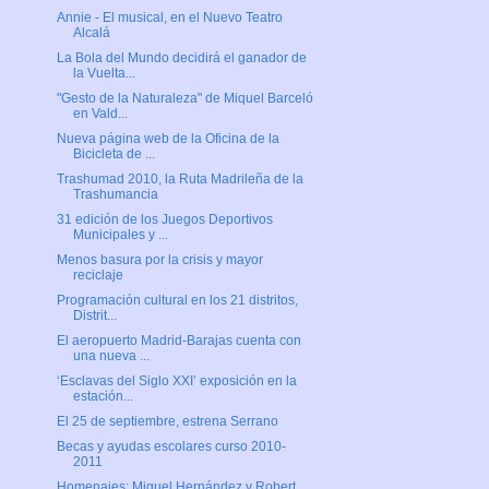
Annie - El musical, en el Nuevo Teatro
Alcalá
La Bola del Mundo decidirá el ganador de
la Vuelta...
"Gesto de la Naturaleza" de Miquel Barceló
en Vald...
Nueva página web de la Oficina de la
Bicicleta de ...
Trashumad 2010, la Ruta Madrileña de la
Trashumancia
31 edición de los Juegos Deportivos
Municipales y ...
Menos basura por la crisis y mayor
reciclaje
Programación cultural en los 21 distritos,
Distrit...
El aeropuerto Madrid-Barajas cuenta con
una nueva ...
‘Esclavas del Siglo XXI’ exposición en la
estación...
El 25 de septiembre, estrena Serrano
Becas y ayudas escolares curso 2010-
2011
Homenajes: Miguel Hernández y Robert