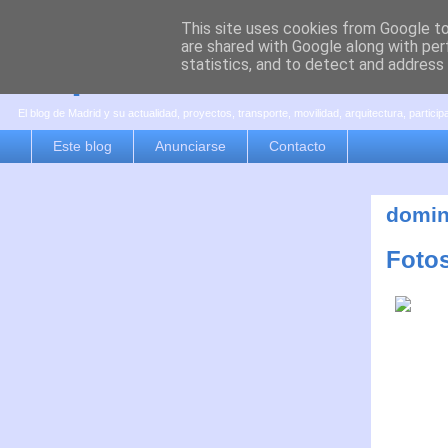
This site uses cookies from Google to 
are shared with Google along with per
es por madrid
statistics, and to detect and address
El blog de Madrid y su actualidad, proyectos, transporte, movilidad, arquitectura, partici
Este blog
Anunciarse
Contacto
domin
Fotos