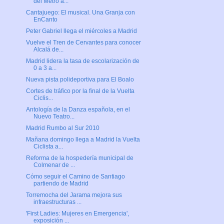
del Metro a...
Cantajuego: El musical. Una Granja con
EnCanto
Peter Gabriel llega el miércoles a Madrid
Vuelve el Tren de Cervantes para conocer
Alcalá de...
Madrid lidera la tasa de escolarización de
0 a 3 a...
Nueva pista polideportiva para El Boalo
Cortes de tráfico por la final de la Vuelta
Ciclis...
Antología de la Danza española, en el
Nuevo Teatro...
Madrid Rumbo al Sur 2010
Mañana domingo llega a Madrid la Vuelta
Ciclista a...
Reforma de la hospedería municipal de
Colmenar de ...
Cómo seguir el Camino de Santiago
partiendo de Madrid
Torremocha del Jarama mejora sus
infraestructuras ...
'First Ladies: Mujeres en Emergencia',
exposición ...