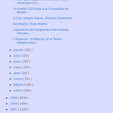
Schumann en l...
La Vuelta 2010 llega a la Comunidad de
Madrid
II Ciclo Sangre Nueva, Jóvenes Flamencos
Eat Madrid. Taste Madrid
Laboratorio de Citogenética del Hospital
Príncipe ...
Cómplices - el Musical, en el Teatro
Häagen-Dazs
►
agosto
( 281 )
►
julio
( 325 )
►
junio
( 293 )
►
mayo
( 240 )
►
abril
( 282 )
►
marzo
( 291 )
►
febrero
( 266 )
►
enero
( 338 )
►
2009
( 3030 )
►
2008
( 1694 )
►
2007
( 1100 )