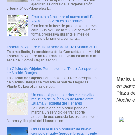
ejecutar las obras de la regeneración
urbana 14.06-Moratalaz I...
Empieza a funcionar el nuevo carril Bus-
VAO de la A-2 en estos horarios
Comienza la fase de pruebas del nuevo
carril Bus-VAO de la A-2. Se activará de
forma progresiva durante el mes de
agosto y la primera semana...
Esperanza Aguirre visita la sede de la JMJ Madrid 2011
Este mediodía, la presidenta de la Comunidad de Madrid
Esperanza Aguirre ha realizado una visita informal a la
sede del Comité Organizador L...
La Oficina de Objetos Perdidos de la T4 del Aeropuerto
de Madrid-Barajas
La Oficina de Objetos Perdidos de la T4 del Aeropuerto
Mario
, 
de Madrid-Barajas se traslada al hall de Llegadas,
en blan
Planta 0 . Las oficinas de ob...
Plaza de
Un eurotaxi para usuarios con movilidad
reducida de la línea 7b de Metro entre
Noche e
Jarama y Hospital del Henares
La Comunidad de Madrid pone en
marcha un servicio de transporte
adaptado que conecta las estaciones de
Jarama y Hospital del Henares, en...
Obras fase III en Moratalaz de nuevo
campo de rugby (parque forestal Fuente