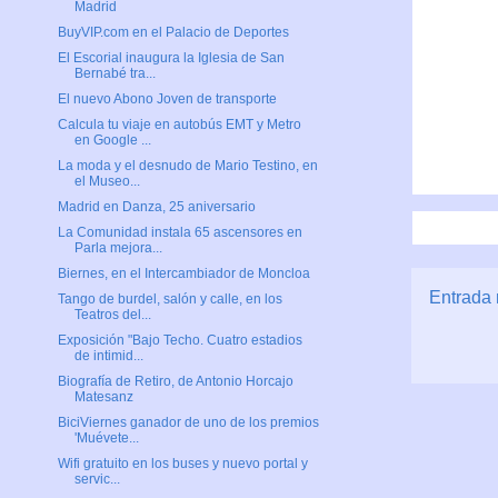
Madrid
BuyVIP.com en el Palacio de Deportes
El Escorial inaugura la Iglesia de San
Bernabé tra...
El nuevo Abono Joven de transporte
Calcula tu viaje en autobús EMT y Metro
en Google ...
La moda y el desnudo de Mario Testino, en
el Museo...
Madrid en Danza, 25 aniversario
La Comunidad instala 65 ascensores en
Parla mejora...
Biernes, en el Intercambiador de Moncloa
Entrada 
Tango de burdel, salón y calle, en los
Teatros del...
Exposición "Bajo Techo. Cuatro estadios
de intimid...
Biografía de Retiro, de Antonio Horcajo
Matesanz
BiciViernes ganador de uno de los premios
'Muévete...
Wifi gratuito en los buses y nuevo portal y
servic...