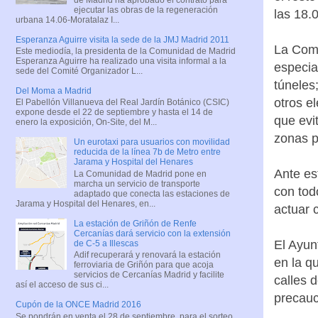
ejecutar las obras de la regeneración
las 18.
urbana 14.06-Moratalaz I...
Esperanza Aguirre visita la sede de la JMJ Madrid 2011
La Comu
Este mediodía, la presidenta de la Comunidad de Madrid
Esperanza Aguirre ha realizado una visita informal a la
especia
sede del Comité Organizador L...
túneles
Del Moma a Madrid
otros e
El Pabellón Villanueva del Real Jardín Botánico (CSIC)
expone desde el 22 de septiembre y hasta el 14 de
que evi
enero la exposición, On-Site, del M...
zonas p
Un eurotaxi para usuarios con movilidad
reducida de la línea 7b de Metro entre
Jarama y Hospital del Henares
Ante es
La Comunidad de Madrid pone en
marcha un servicio de transporte
con tod
adaptado que conecta las estaciones de
Jarama y Hospital del Henares, en...
actuar 
La estación de Griñón de Renfe
Cercanías dará servicio con la extensión
El Ayun
de C-5 a Illescas
Adif recuperará y renovará la estación
en la q
ferroviaria de Griñón para que acoja
servicios de Cercanías Madrid y facilite
calles 
así el acceso de sus ci...
precauc
Cupón de la ONCE Madrid 2016
Se pondrán en venta el 28 de septiembre, para el sorteo