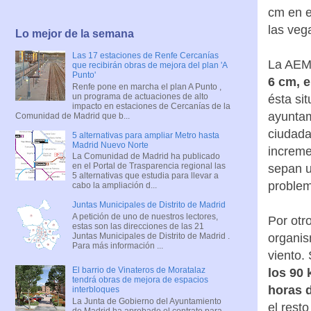
cm en e
las ve
Lo mejor de la semana
Las 17 estaciones de Renfe Cercanías
La AEME
que recibirán obras de mejora del plan 'A
Punto'
6 cm, e
Renfe pone en marcha el plan A Punto ,
un programa de actuaciones de alto
ésta si
impacto en estaciones de Cercanías de la
ayuntam
Comunidad de Madrid que b...
ciudada
5 alternativas para ampliar Metro hasta
Madrid Nuevo Norte
increme
La Comunidad de Madrid ha publicado
en el Portal de Trasparencia regional las
sepan u
5 alternativas que estudia para llevar a
problem
cabo la ampliación d...
Juntas Municipales de Distrito de Madrid
A petición de uno de nuestros lectores,
Por otr
estas son las direcciones de las 21
Juntas Municipales de Distrito de Madrid .
organis
Para más información ...
viento.
El barrio de Vinateros de Moratalaz
los 90 
tendrá obras de mejora de espacios
horas d
interbloques
La Junta de Gobierno del Ayuntamiento
el resto
de Madrid ha aprobado el contrato para