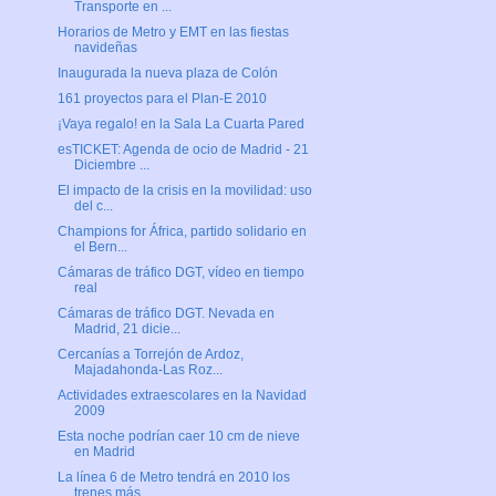
Transporte en ...
Horarios de Metro y EMT en las fiestas
navideñas
Inaugurada la nueva plaza de Colón
161 proyectos para el Plan-E 2010
¡Vaya regalo! en la Sala La Cuarta Pared
esTICKET: Agenda de ocio de Madrid - 21
Diciembre ...
El impacto de la crisis en la movilidad: uso
del c...
Champions for África, partido solidario en
el Bern...
Cámaras de tráfico DGT, vídeo en tiempo
real
Cámaras de tráfico DGT. Nevada en
Madrid, 21 dicie...
Cercanías a Torrejón de Ardoz,
Majadahonda-Las Roz...
Actividades extraescolares en la Navidad
2009
Esta noche podrían caer 10 cm de nieve
en Madrid
La línea 6 de Metro tendrá en 2010 los
trenes más ...