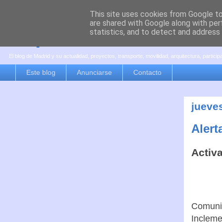
This site uses cookies from Google to 
are shared with Google along with per
es por madrid
statistics, and to detect and address
El blog de Madrid y su actualidad, proyectos, transporte, movilidad, arquitectura, partici
Este blog
Anunciarse
Contacto
jueve
Alert
Activa
Comunid
Incleme