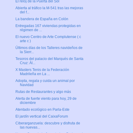
El reloj de la Puerta del Sol
Abierta al tráfico la M-541 tras las mejoras
del f...
La bandera de España en Colón
Entregadas 167 viviendas protegidas en
régimen de ...
El nuevo Centro de Arte Complutense ( c
arte c )
Últimos días de los Talleres navideños de
la Sierr...
Tesoros del palacio del Marqués de Santa
Cruz: Ál...
X Masters Tenis de la Federación
Madrileña en La ...
Adopta, regala y cuida un animal por
Navidad
Rutas de Restaurantes y algo más
Alerta de fuerte viento para hoy, 29 de
diciembre
Atentado ecológico en Parla-Este
El jardín vertical del CaixaForum
Ciberarganzuela: descubre y disfruta de
las nuevas...