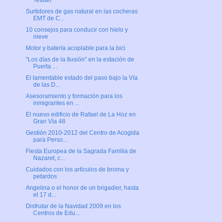
Tetuán
Surtidores de gas natural en las cocheras
EMT de C...
10 consejos para conducir con hielo y
nieve
Motor y batería acoplable para la bici
“Los días de la Ilusión” en la estación de
Puerta ...
El lamentable estado del paso bajo la Vía
de las D...
Asesoramiento y formación para los
inmigrantes en ...
El nuevo edificio de Rafael de La Hoz en
Gran Vía 48
Gestión 2010-2012 del Centro de Acogida
para Perso...
Fiesta Europea de la Sagrada Familia de
Nazaret, c...
Cuidados con los artículos de broma y
petardos
Angelina o el honor de un brigadier, hasta
el 17 d...
Disfrutar de la Navidad 2009 en los
Centros de Edu...