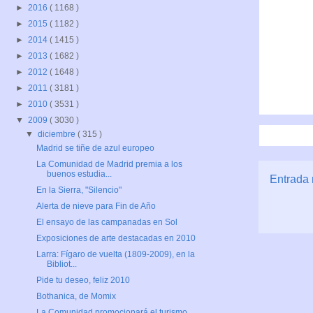
►
2016
( 1168 )
►
2015
( 1182 )
►
2014
( 1415 )
►
2013
( 1682 )
►
2012
( 1648 )
►
2011
( 3181 )
►
2010
( 3531 )
▼
2009
( 3030 )
▼
diciembre
( 315 )
Madrid se tiñe de azul europeo
La Comunidad de Madrid premia a los
buenos estudia...
Entrada 
En la Sierra, "Silencio"
Alerta de nieve para Fin de Año
El ensayo de las campanadas en Sol
Exposiciones de arte destacadas en 2010
Larra: Fígaro de vuelta (1809-2009), en la
Bibliot...
Pide tu deseo, feliz 2010
Bothanica, de Momix
La Comunidad promocionará el turismo