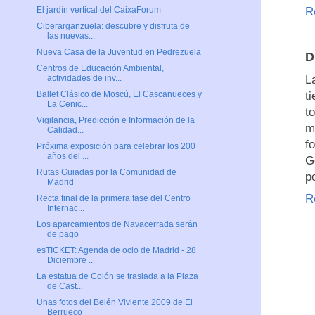
R
El jardín vertical del CaixaForum
Ciberarganzuela: descubre y disfruta de
las nuevas...
Nueva Casa de la Juventud en Pedrezuela
D
Centros de Educación Ambiental,
L
actividades de inv...
t
Ballet Clásico de Moscú, El Cascanueces y
La Cenic...
t
Vigilancia, Predicción e Información de la
m
Calidad...
f
Próxima exposición para celebrar los 200
años del ...
G
Rutas Guiadas por la Comunidad de
p
Madrid
R
Recta final de la primera fase del Centro
Internac...
Los aparcamientos de Navacerrada serán
de pago
esTICKET: Agenda de ocio de Madrid - 28
Diciembre ...
La estatua de Colón se traslada a la Plaza
de Cast...
Unas fotos del Belén Viviente 2009 de El
Berrueco