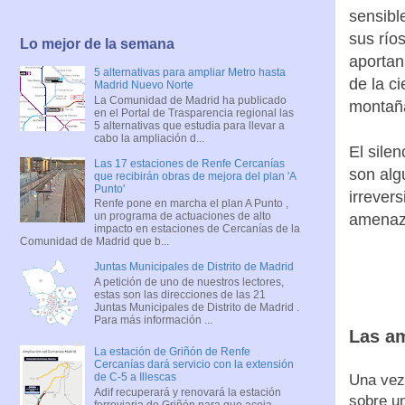
sensibl
sus ríos
Lo mejor de la semana
aportan
5 alternativas para ampliar Metro hasta
de la ci
Madrid Nuevo Norte
La Comunidad de Madrid ha publicado
montañ
en el Portal de Trasparencia regional las
5 alternativas que estudia para llevar a
cabo la ampliación d...
El silen
Las 17 estaciones de Renfe Cercanías
son alg
que recibirán obras de mejora del plan 'A
Punto'
irrever
Renfe pone en marcha el plan A Punto ,
un programa de actuaciones de alto
amenaz
impacto en estaciones de Cercanías de la
Comunidad de Madrid que b...
Juntas Municipales de Distrito de Madrid
A petición de uno de nuestros lectores,
estas son las direcciones de las 21
Juntas Municipales de Distrito de Madrid .
Para más información ...
Las a
La estación de Griñón de Renfe
Cercanías dará servicio con la extensión
de C-5 a Illescas
Una vez
Adif recuperará y renovará la estación
sobre un
ferroviaria de Griñón para que acoja