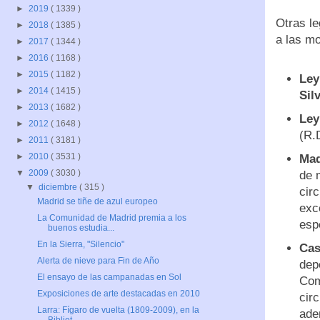
►
2019
( 1339 )
Otras le
►
2018
( 1385 )
a las m
►
2017
( 1344 )
►
2016
( 1168 )
►
2015
( 1182 )
Ley
►
2014
( 1415 )
Sil
►
2013
( 1682 )
Ley
►
2012
( 1648 )
(R.D
►
2011
( 3181 )
►
2010
( 3531 )
Mad
▼
2009
( 3030 )
de 
▼
diciembre
( 315 )
cir
Madrid se tiñe de azul europeo
exc
La Comunidad de Madrid premia a los
esp
buenos estudia...
En la Sierra, "Silencio"
Cas
Alerta de nieve para Fin de Año
dep
El ensayo de las campanadas en Sol
Com
Exposiciones de arte destacadas en 2010
cir
Larra: Fígaro de vuelta (1809-2009), en la
ade