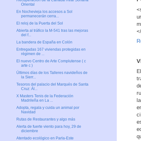
Recuperación de la Cañada Real Soriana
Oriental
<
En Nochevieja los accesos a Sol
u
permanecerán cerra...
m
El reloj de la Puerta del Sol
<
Abierta al tráfico la M-541 tras las mejoras
del f...
R
La bandera de España en Colón
Entregadas 167 viviendas protegidas en
régimen de ...
V
El nuevo Centro de Arte Complutense ( c
arte c )
E
Últimos días de los Talleres navideños de
la Sierr...
t
Tesoros del palacio del Marqués de Santa
d
Cruz: Ál...
r
X Masters Tenis de la Federación
l
Madrileña en La ...
e
Adopta, regala y cuida un animal por
Navidad
c
Rutas de Restaurantes y algo más
e
Alerta de fuerte viento para hoy, 29 de
e
diciembre
q
Atentado ecológico en Parla-Este