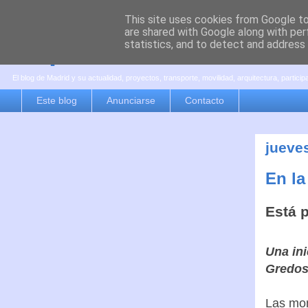
This site uses cookies from Google to 
are shared with Google along with per
es por madrid
statistics, and to detect and address
El blog de Madrid y su actualidad, proyectos, transporte, movilidad, arquitectura, partici
Este blog
Anunciarse
Contacto
jueve
En la
Está 
Una ini
Gredo
Las mon