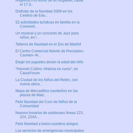
Angelina o el honor de un brigadier, hasta
el 17 d...
Disfrutar de la Navidad 2009 en los
Centros de Edu...
52 actividades turísticas en familia en la
Comunid...
Un musical y un concierto de Jazz para
niños, en l...
Talleres de Navidad en el Zoo de Madrid
El Centro Comercial Abierto de Preciados–
Carmen–Ar...
Elegir los juguetes desún la edad del niño
"Hannah Collins. Historia en curso", en
CaixaForum
La Ciudad de los Niños del Retiro, con
nueva ubica...
Mapa de Mercadillos navideños en las
plazas de Mad...
Feliz Navidad del Coro de Niños de la
Comunidad
Nuevos horarios de autobuses líneas 223,
224, 224A...
Feliz Navidad a todos nuestros amigos
Los servicios de emergencias municipales