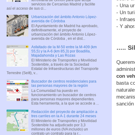
servicios de Cercanías Madrid y facilite
- Una u
así el acceso de sus ci...
- Un tu
Urbanización del ámbito Antonio López-
- Infrae
avenida de Córdoba
- Y aho
El Ayuntamiento de Madrid ha aprobado,
definitivamente, el proyecto de
urbanización del ámbito Antonio López-
avenida de Córdoba , en el dist...
….. Si
Asfaltado de la M-50 entre la M-409 (km
55,5) y la A-6 (km 85,3) por Boadilla,
Majadahonda y Las Rozas
El Ministerio de Transportes y Movilidad
Queremos
Sostenible, a través de la Sociedad
administ
Estatal de Infraestructuras del Transporte
Terrestre (Seitt), v...
con veh
Buscador de centros residenciales para
basta co
las personas mayores de la región
naturale
La Comunidad ha puesto en
funcionamiento un buscador de centros
mecanis
para personas mayores dependientes.
sanción 
Esta herramienta, a la que se accede a ...
Redacción del proyecto de ampliación a
tres carriles en la A-1 durante 24 meses
El Ministerio de Transportes y Movilidad
Sostenible ha adjudicado por 3,3
millones de euros (IVA incluido) un
contrato un contrato para la r...