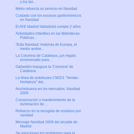
y los tax...
Metro refuerza su servicio en Navidad
Cuidado con los excesos gastronómicos
en Navidad
El AVE Madrid-Valladolid cumple 2 años
Actividades infantiles en las Bibliotecas
Públicas...
“Esta Navidad: historias de Europa, el
medio ambie...
La Columna de Calatrava ¿un regalo
envenenado para...
Gallardón inaugura la 'Columna' de
Calatrava
La línea de autobuses CM201 "Ventas-
Hortaleza" dej...
Nochebuena en los mercados, Navidad
2009
Conservación y mantenimiento de la
iluminación de ...
Refuerzo en la recogida de residuos por
navidad
Mensaje Navidad 2009 del alcalde de
Madrid
Se solucionan los problemas para la