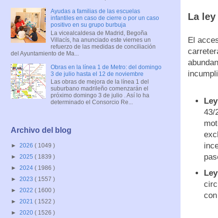
Ayudas a familias de las escuelas
La ley
infantiles en caso de cierre o por un caso
positivo en su grupo burbuja
La vicealcaldesa de Madrid, Begoña
El acce
Villacís, ha anunciado este viernes un
refuerzo de las medidas de conciliación
carrete
del Ayuntamiento de Ma...
abundan
Obras en la línea 1 de Metro: del domingo
incumpl
3 de julio hasta el 12 de noviembre
Las obras de mejora de la línea 1 del
suburbano madrileño comenzarán el
próximo domingo 3 de julio . Así lo ha
Ley
determinado el Consorcio Re...
43/
mot
Archivo del blog
exc
inc
►
2026
( 1049 )
pas
►
2025
( 1839 )
►
2024
( 1986 )
Ley
►
2023
( 1557 )
cir
►
2022
( 1600 )
con
►
2021
( 1522 )
►
2020
( 1526 )