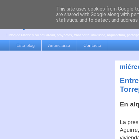
This site uses cookies from Google to 
are shared with Google along with per
es por madrid
statistics, and to detect and address
El blog de Madrid y su actualidad, proyectos, transporte, movilidad, arquitectura, partici
Este blog
Anunciarse
Contacto
miérc
Entre
Torre
En alq
La pres
Aguirre
viviend