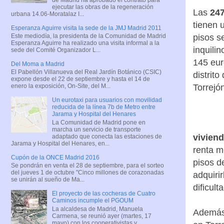
ejecutar las obras de la regeneración
Las
247
urbana 14.06-Moratalaz I...
tienen 
Esperanza Aguirre visita la sede de la JMJ Madrid 2011
Este mediodía, la presidenta de la Comunidad de Madrid
pisos s
Esperanza Aguirre ha realizado una visita informal a la
inquili
sede del Comité Organizador L...
145 eur
Del Moma a Madrid
El Pabellón Villanueva del Real Jardín Botánico (CSIC)
distrito
expone desde el 22 de septiembre y hasta el 14 de
enero la exposición, On-Site, del M...
Torrejó
Un eurotaxi para usuarios con movilidad
reducida de la línea 7b de Metro entre
Jarama y Hospital del Henares
La Comunidad de Madrid pone en
marcha un servicio de transporte
viviend
adaptado que conecta las estaciones de
Jarama y Hospital del Henares, en...
renta m
Cupón de la ONCE Madrid 2016
pisos d
Se pondrán en venta el 28 de septiembre, para el sorteo
del jueves 1 de octubre "Cinco millones de corazonadas
adquiri
se unirán al sueño de Ma...
dificult
El proyecto de las cocheras de Cuatro
Caminos incumple el PGOUM
La alcaldesa de Madrid, Manuela
Además,
Carmena, se reunió ayer (martes, 17
mayo) con los cooperativistas y