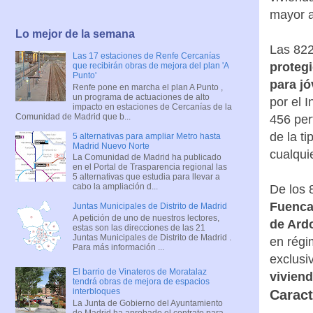
mayor a
Lo mejor de la semana
Las 822
Las 17 estaciones de Renfe Cercanías
protegi
que recibirán obras de mejora del plan 'A
Punto'
para j
Renfe pone en marcha el plan A Punto ,
un programa de actuaciones de alto
por el I
impacto en estaciones de Cercanías de la
Comunidad de Madrid que b...
456 per
de la t
5 alternativas para ampliar Metro hasta
Madrid Nuevo Norte
cualqui
La Comunidad de Madrid ha publicado
en el Portal de Trasparencia regional las
5 alternativas que estudia para llevar a
cabo la ampliación d...
De los 
Fuencar
Juntas Municipales de Distrito de Madrid
A petición de uno de nuestros lectores,
de Ard
estas son las direcciones de las 21
Juntas Municipales de Distrito de Madrid .
en régi
Para más información ...
exclusi
El barrio de Vinateros de Moratalaz
viviend
tendrá obras de mejora de espacios
interbloques
Caract
La Junta de Gobierno del Ayuntamiento
de Madrid ha aprobado el contrato para