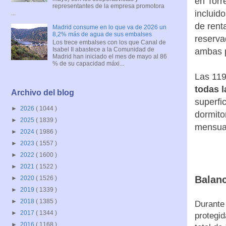
en Torr
representantes de la empresa promotora
incluid
...
de rent
Madrid consume en lo que va de 2026 un
8,2% más de agua de sus embalses
reserva
Los trece embalses con los que Canal de
Isabel II abastece a la Comunidad de
ambas p
Madrid han iniciado el mes de mayo al 86
% de su capacidad máxi...
Las 119
todas 
Archivo del blog
superfi
►
2026
( 1044 )
dormitor
►
2025
( 1839 )
mensual
►
2024
( 1986 )
►
2023
( 1557 )
►
2022
( 1600 )
►
2021
( 1522 )
Balan
►
2020
( 1526 )
►
2019
( 1339 )
►
2018
( 1385 )
Durante 
►
2017
( 1344 )
protegi
►
2016
( 1168 )