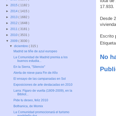
total de
►
2015
( 1182 )
17.933.
►
2014
( 1415 )
►
2013
( 1682 )
Desde 20
►
2012
( 1648 )
viviend
►
2011
( 3181 )
►
2010
( 3531 )
Escrito
▼
2009
( 3030 )
Etiquet
▼
diciembre
( 315 )
Madrid se tiñe de azul europeo
No ha
La Comunidad de Madrid premia a los
buenos estudia...
En la Sierra, "Silencio"
Publi
Alerta de nieve para Fin de Año
El ensayo de las campanadas en Sol
Exposiciones de arte destacadas en 2010
Larra: Fígaro de vuelta (1809-2009), en la
Bibliot...
Pide tu deseo, feliz 2010
Bothanica, de Momix
La Comunidad promocionará el turismo
madrileño dur...