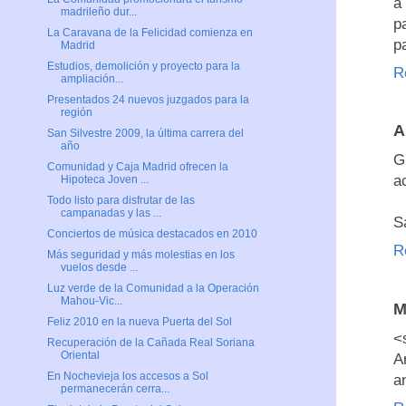
a
madrileño dur...
p
La Caravana de la Felicidad comienza en
p
Madrid
Estudios, demolición y proyecto para la
R
ampliación...
Presentados 24 nuevos juzgados para la
región
A
San Silvestre 2009, la última carrera del
año
G
Comunidad y Caja Madrid ofrecen la
a
Hipoteca Joven ...
Todo listo para disfrutar de las
campanadas y las ...
S
Conciertos de música destacados en 2010
R
Más seguridad y más molestias en los
vuelos desde ...
Luz verde de la Comunidad a la Operación
Mahou-Vic...
M
Feliz 2010 en la nueva Puerta del Sol
<
Recuperación de la Cañada Real Soriana
Oriental
A
En Nochevieja los accesos a Sol
a
permanecerán cerra...