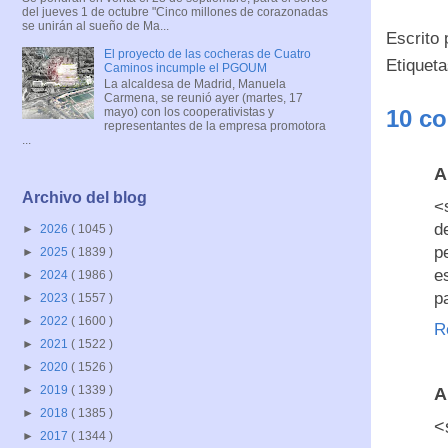
del jueves 1 de octubre "Cinco millones de corazonadas
se unirán al sueño de Ma...
Escrito
El proyecto de las cocheras de Cuatro
Etiquet
Caminos incumple el PGOUM
La alcaldesa de Madrid, Manuela
Carmena, se reunió ayer (martes, 17
mayo) con los cooperativistas y
10 co
representantes de la empresa promotora
...
A
Archivo del blog
<
d
►
2026
( 1045 )
p
►
2025
( 1839 )
e
►
2024
( 1986 )
p
►
2023
( 1557 )
►
2022
( 1600 )
R
►
2021
( 1522 )
►
2020
( 1526 )
►
2019
( 1339 )
A
►
2018
( 1385 )
<
►
2017
( 1344 )