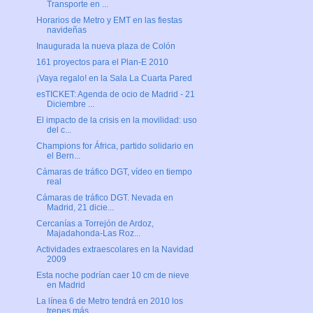
Transporte en ...
Horarios de Metro y EMT en las fiestas
navideñas
Inaugurada la nueva plaza de Colón
161 proyectos para el Plan-E 2010
¡Vaya regalo! en la Sala La Cuarta Pared
esTICKET: Agenda de ocio de Madrid - 21
Diciembre ...
El impacto de la crisis en la movilidad: uso
del c...
Champions for África, partido solidario en
el Bern...
Cámaras de tráfico DGT, vídeo en tiempo
real
Cámaras de tráfico DGT. Nevada en
Madrid, 21 dicie...
Cercanías a Torrejón de Ardoz,
Majadahonda-Las Roz...
Actividades extraescolares en la Navidad
2009
Esta noche podrían caer 10 cm de nieve
en Madrid
La línea 6 de Metro tendrá en 2010 los
trenes más ...