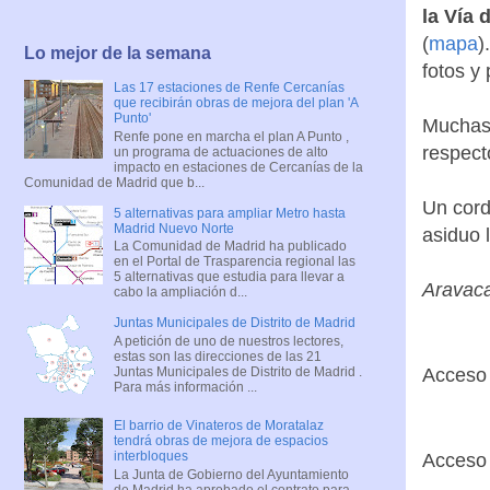
la Vía 
(
mapa
)
Lo mejor de la semana
fotos y
Las 17 estaciones de Renfe Cercanías
que recibirán obras de mejora del plan 'A
Punto'
Muchas 
Renfe pone en marcha el plan A Punto ,
respect
un programa de actuaciones de alto
impacto en estaciones de Cercanías de la
Comunidad de Madrid que b...
Un cord
5 alternativas para ampliar Metro hasta
Madrid Nuevo Norte
asiduo l
La Comunidad de Madrid ha publicado
en el Portal de Trasparencia regional las
5 alternativas que estudia para llevar a
Aravac
cabo la ampliación d...
Juntas Municipales de Distrito de Madrid
A petición de uno de nuestros lectores,
estas son las direcciones de las 21
Juntas Municipales de Distrito de Madrid .
Acceso
Para más información ...
El barrio de Vinateros de Moratalaz
tendrá obras de mejora de espacios
interbloques
Acceso
La Junta de Gobierno del Ayuntamiento
de Madrid ha aprobado el contrato para