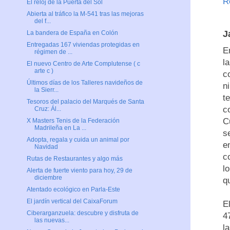
R
El reloj de la Puerta del Sol
Abierta al tráfico la M-541 tras las mejoras
del f...
J
La bandera de España en Colón
Entregadas 167 viviendas protegidas en
E
régimen de ...
l
El nuevo Centro de Arte Complutense ( c
arte c )
c
Últimos días de los Talleres navideños de
n
la Sierr...
t
Tesoros del palacio del Marqués de Santa
co
Cruz: Ál...
C
X Masters Tenis de la Federación
Madrileña en La ...
s
Adopta, regala y cuida un animal por
e
Navidad
c
Rutas de Restaurantes y algo más
l
Alerta de fuerte viento para hoy, 29 de
diciembre
q
Atentado ecológico en Parla-Este
El jardín vertical del CaixaForum
E
Ciberarganzuela: descubre y disfruta de
4
las nuevas...
l