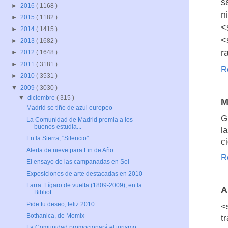
s
►
2016
( 1168 )
n
►
2015
( 1182 )
<
►
2014
( 1415 )
<
►
2013
( 1682 )
r
►
2012
( 1648 )
►
2011
( 3181 )
R
►
2010
( 3531 )
▼
2009
( 3030 )
▼
diciembre
( 315 )
M
Madrid se tiñe de azul europeo
G
La Comunidad de Madrid premia a los
buenos estudia...
l
En la Sierra, "Silencio"
c
Alerta de nieve para Fin de Año
R
El ensayo de las campanadas en Sol
Exposiciones de arte destacadas en 2010
Larra: Fígaro de vuelta (1809-2009), en la
A
Bibliot...
Pide tu deseo, feliz 2010
<
Bothanica, de Momix
t
La Comunidad promocionará el turismo