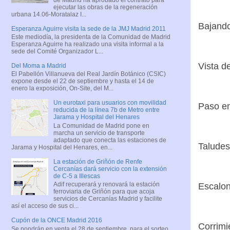
ejecutar las obras de la regeneración
urbana 14.06-Moratalaz I...
Bajando
Esperanza Aguirre visita la sede de la JMJ Madrid 2011
Este mediodía, la presidenta de la Comunidad de Madrid
Esperanza Aguirre ha realizado una visita informal a la
sede del Comité Organizador L...
Vista d
Del Moma a Madrid
El Pabellón Villanueva del Real Jardín Botánico (CSIC)
expone desde el 22 de septiembre y hasta el 14 de
enero la exposición, On-Site, del M...
Un eurotaxi para usuarios con movilidad
Paso e
reducida de la línea 7b de Metro entre
Jarama y Hospital del Henares
La Comunidad de Madrid pone en
marcha un servicio de transporte
adaptado que conecta las estaciones de
Taludes
Jarama y Hospital del Henares, en...
La estación de Griñón de Renfe
Cercanías dará servicio con la extensión
de C-5 a Illescas
Adif recuperará y renovará la estación
Escalo
ferroviaria de Griñón para que acoja
servicios de Cercanías Madrid y facilite
así el acceso de sus ci...
Cupón de la ONCE Madrid 2016
Corrimi
Se pondrán en venta el 28 de septiembre, para el sorteo