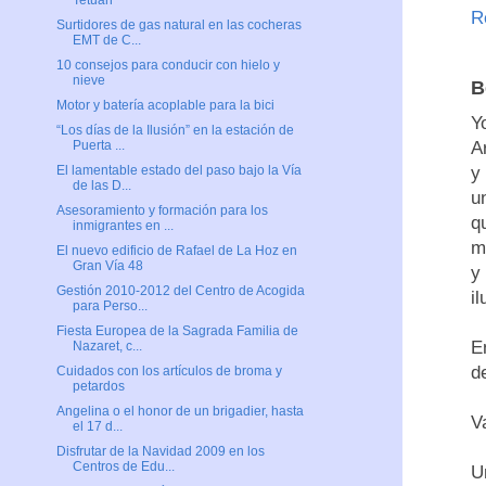
Tetuán
R
Surtidores de gas natural en las cocheras
EMT de C...
10 consejos para conducir con hielo y
nieve
B
Motor y batería acoplable para la bici
Y
“Los días de la Ilusión” en la estación de
A
Puerta ...
y
El lamentable estado del paso bajo la Vía
de las D...
u
Asesoramiento y formación para los
q
inmigrantes en ...
m
El nuevo edificio de Rafael de La Hoz en
Gran Vía 48
y
Gestión 2010-2012 del Centro de Acogida
il
para Perso...
Fiesta Europea de la Sagrada Familia de
E
Nazaret, c...
d
Cuidados con los artículos de broma y
petardos
Angelina o el honor de un brigadier, hasta
V
el 17 d...
Disfrutar de la Navidad 2009 en los
Centros de Edu...
U