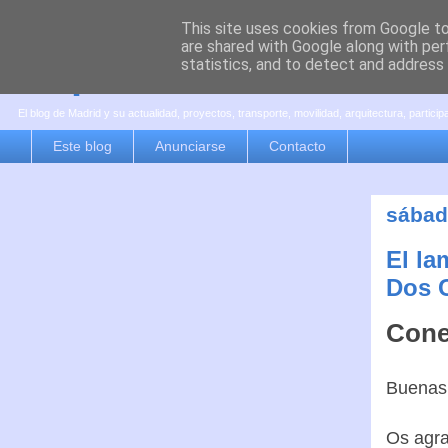
This site uses cookies from Google to 
are shared with Google along with per
es por madrid
statistics, and to detect and address
El blog de Madrid y su actualidad, proyectos, transporte, movilidad, arquitectura, partici
Este blog
Anunciarse
Contacto
sábad
El la
Dos C
Cone
Buenas 
Os agra