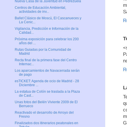
Nueva Casa de la Juventud en Pedrezuela
m
Centros de Educación Ambiental,
S
actividades de inv...
Ballet Clásico de Moscú, El Cascanueces y
R
La Cenic...
Vigilancia, Predicción e Información de la
Calidad...
T
Próxima exposición para celebrar los 200
años del ...
<
Rutas Guiadas por la Comunidad de
P
Madrid
n
Recta final de la primera fase del Centro
Internac...
R
Los aparcamientos de Navacerrada serán
de pago
esTICKET: Agenda de ocio de Madrid - 28
Diciembre ...
L
La estatua de Colón se traslada a la Plaza
de Cast...
T
Unas fotos del Belén Viviente 2009 de El
q
Berrueco
c
Reactivado el desarrollo de Arroyo del
m
Fresno
G
Finalizados dos itinerarios peatonales en