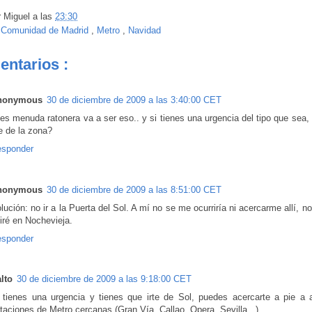
r
Miguel
a las
23:30
:
Comunidad de Madrid
,
Metro
,
Navidad
entarios :
nonymous
30 de diciembre de 2009 a las 3:40:00 CET
es menuda ratonera va a ser eso.. y si tienes una urgencia del tipo que sea
te de la zona?
sponder
nonymous
30 de diciembre de 2009 a las 8:51:00 CET
lución: no ir a la Puerta del Sol. A mí no se me ocurriría ni acercarme allí, n
 iré en Nochevieja.
sponder
lto
30 de diciembre de 2009 a las 9:18:00 CET
 tienes una urgencia y tienes que irte de Sol, puedes acercarte a pie a 
taciones de Metro cercanas (Gran Vía, Callao, Opera, Sevilla...)