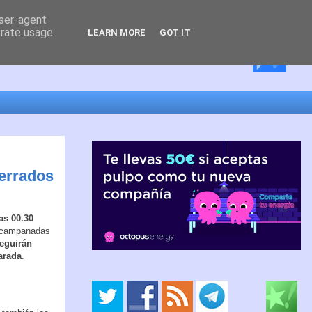
user-agent
erate usage
LEARN MORE
GOT IT
errados
as 00.30
s campanadas
eguirán
arada
.