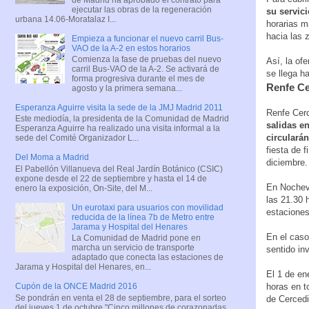
ejecutar las obras de la regeneración
su servici
urbana 14.06-Moratalaz I...
horarias m
hacia las 
Empieza a funcionar el nuevo carril Bus-
VAO de la A-2 en estos horarios
Comienza la fase de pruebas del nuevo
Así, la of
carril Bus-VAO de la A-2. Se activará de
se llega h
forma progresiva durante el mes de
Renfe Ce
agosto y la primera semana...
Esperanza Aguirre visita la sede de la JMJ Madrid 2011
Renfe Cerc
Este mediodía, la presidenta de la Comunidad de Madrid
salidas en
Esperanza Aguirre ha realizado una visita informal a la
circularán
sede del Comité Organizador L...
fiesta de 
Del Moma a Madrid
diciembre.
El Pabellón Villanueva del Real Jardín Botánico (CSIC)
expone desde el 22 de septiembre y hasta el 14 de
En Nochevi
enero la exposición, On-Site, del M...
las 21.30 
Un eurotaxi para usuarios con movilidad
estaciones
reducida de la línea 7b de Metro entre
Jarama y Hospital del Henares
En el caso
La Comunidad de Madrid pone en
marcha un servicio de transporte
sentido in
adaptado que conecta las estaciones de
Jarama y Hospital del Henares, en...
El 1 de en
horas en t
Cupón de la ONCE Madrid 2016
Se pondrán en venta el 28 de septiembre, para el sorteo
de Cercedi
del jueves 1 de octubre "Cinco millones de corazonadas