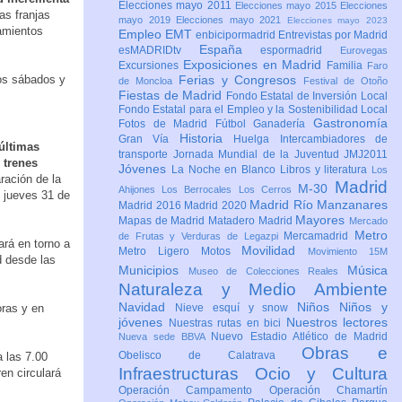
Elecciones mayo 2011
Elecciones mayo 2015
Elecciones
as franjas
mayo 2019
Elecciones mayo 2021
Elecciones mayo 2023
amientos
Empleo
EMT
enbicipormadrid
Entrevistas por Madrid
España
esMADRIDtv
espormadrid
Eurovegas
Exposiciones en Madrid
Excursiones
Familia
Faro
los sábados y
Ferias y Congresos
de Moncloa
Festival de Otoño
Fiestas de Madrid
Fondo Estatal de Inversión Local
Fondo Estatal para el Empleo y la Sostenibilidad Local
Gastronomía
Fotos de Madrid
Fútbol
Ganadería
Historia
Gran Vía
Huelga
Intercambiadores de
últimas
transporte
Jornada Mundial de la Juventud JMJ2011
 trenes
Jóvenes
La Noche en Blanco
Libros y literatura
Los
ración de la
Madrid
M-30
Ahijones
Los Berrocales
Los Cerros
y jueves 31 de
Madrid Río Manzanares
Madrid 2016
Madrid 2020
Mayores
Mapas de Madrid
Matadero Madrid
Mercado
Metro
Mercamadrid
de Frutas y Verduras de Legazpi
ará en torno a
Movilidad
Metro Ligero
Motos
Movimiento 15M
d desde las
Municipios
Música
Museo de Colecciones Reales
Naturaleza y Medio Ambiente
Navidad
Niños
Niños y
oras y en
Nieve esquí y snow
jóvenes
Nuestros lectores
Nuestras rutas en bici
Nuevo Estadio Atlético de Madrid
Nueva sede BBVA
Obras e
Obelisco de Calatrava
a las 7.00
Infraestructuras
Ocio y Cultura
en circulará
Operación Campamento
Operación Chamartín