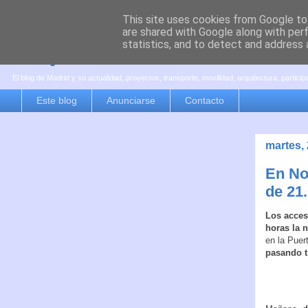
This site uses cookies from Google to 
are shared with Google along with per
es por madrid
statistics, and to detect and address 
El blog de Madrid y su actualidad, proyectos, transporte, movilidad, arquitectura, partici
Este blog
Anunciarse
Contacto
martes,
En No
de 21
Los acces
horas la 
en la Puer
pasando t