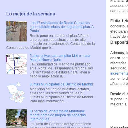
Mañana,
d
accesos de
campanad
Lo mejor de la semana
El
día 1 d
Las 17 estaciones de Renfe Cercanías
concreto, 
que recibirán obras de mejora del plan 'A
Punto'
efectuarán
Renfe pone en marcha el plan A Punto ,
través de 
un programa de actuaciones de alto
Dispositi
impacto en estaciones de Cercanías de la
Comunidad de Madrid que b...
Además, Me
5 alternativas para ampliar Metro hasta
enero
con 
Madrid Nuevo Norte
afectadas 
La Comunidad de Madrid ha publicado
seguridad,
en el Portal de Trasparencia regional las
5 alternativas que estudia para llevar a
incrementa
cabo la ampliación d...
aumento de
años, se p
Juntas Municipales de Distrito de Madrid
A petición de uno de nuestros lectores,
estas son las direcciones de las 21
Desde el d
Juntas Municipales de Distrito de Madrid .
supone un 
Para más información ...
mejorar la
El barrio de Vinateros de Moratalaz
tendrá obras de mejora de espacios
interbloques
La Junta de Gobierno del Ayuntamiento
Para cubri
de Madrid ha aprobado el contrato para