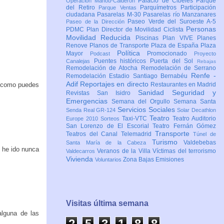
Palacio de Cibeles
Parque
Operación Mahou-Calderón
del Retiro
Parquímetros
Participación
Parque Ventas
ciudadana
Pasarelas M-30
Pasarelas río Manzanares
Paseo Verde del Suroeste A-5
Paseo de la Dirección
Personas
PDMC Plan Director de Movilidad Ciclista
Movilidad Reducida
Piscinas
Plan VIVE
Planes
Renove
Planos de Transporte
Plaza de España
Plaza
Política
Mayor
Promocionado
Podcast
Proyecto
Puentes históricos
Puerta del Sol
Canalejas
Rebajas
Remodelación de Atocha
Remodelación de Serrano
Renfe -
Remodelación Estadio Santiago Bernabéu
Adif
Reportajes en directo
, como puedes
Restaurantes en Madrid
Sanidad
Seguridad y
Revistas
San Isidro
Emergencias
Semana del Orgullo
Semana Santa
Servicios Sociales
Senda Real GR-124
Solar Decathlon
Teatro
Taxi-VTC
Teatro Auditorio
Europe 2010
Sorteos
San Lorenzo de El Escorial
Teatro Fernán Gómez
Transporte
Teatros del Canal
Telemadrid
Túnel de
Turismo
Valdebebas
Santa María de la Cabeza
o he ido nunca
Veranos de la Villa
Víctimas del terrorismo
Valdecarros
Vivienda
Zona Bajas Emisiones
Voluntarios
Visitas última semana
alguna de las
2
5
3
1
8
8