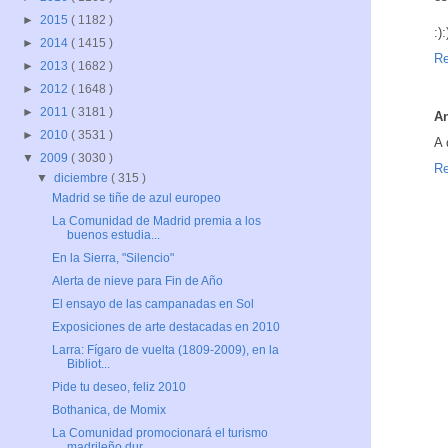
►
2015
( 1182 )
:):
►
2014
( 1415 )
Re
►
2013
( 1682 )
►
2012
( 1648 )
►
2011
( 3181 )
A
►
2010
( 3531 )
A 
▼
2009
( 3030 )
Re
▼
diciembre
( 315 )
Madrid se tiñe de azul europeo
La Comunidad de Madrid premia a los
buenos estudia...
En la Sierra, "Silencio"
Alerta de nieve para Fin de Año
El ensayo de las campanadas en Sol
Exposiciones de arte destacadas en 2010
Larra: Fígaro de vuelta (1809-2009), en la
Bibliot...
Pide tu deseo, feliz 2010
Bothanica, de Momix
La Comunidad promocionará el turismo
madrileño dur...