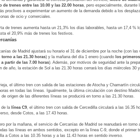
o de trenes entre las 10.00 y las 22.00 horas
, pero especialmente, durante l
ás proclives a experimentar un aumento de la demanda debido a los desplaz
zonas de ocio y comerciales.
erta de trenes aumenta hasta un 21,3% los días laborables, hasta un 17,4 % 
asta el 20,9% más de trenes los festivos.
rcanías
anías de Madrid ajustará su horario el 31 de diciembre por la noche (con las
 torno a las 21.30 horas
) y la mañana del día 1 enero (cuando
los primeros
 a partir de las 7.00 horas
). Además, por motivos de seguridad ante la prepa
fin de año, la estación de Sol a las 21.30 horas cerrará los días miércoles 30 
eja, el último tren con salida de las estaciones de Atocha y Chamartín circul
horas en todas las líneas. Igualmente, la última circulación con destino Madri
 de origen de las diferentes líneas se producirá en torno a las 21.30 horas.
 de la
línea C9
, el último tren con salida de Cercedilla circulará a las 16.35 h
verso, desde Cotos, a las 17.43 horas.
ero por la mañana, el servicio de Cercanías de Madrid se reanudará en torno 
odas las líneas en ambos sentidos, excepto en la línea C-9, donde el primer tr
lla a Cotos a las 10.35 horas y a las 11.43 horas en sentido inverso.