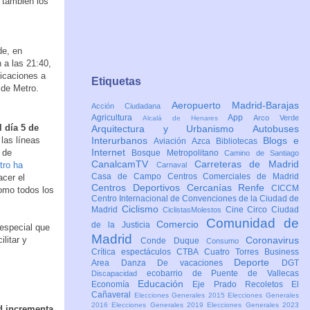
n también los
de, en
 a las 21:40,
ficaciones a
Etiquetas
 de Metro.
Aeropuerto Madrid-Barajas
Acción Ciudadana
Agricultura
App
Arco Verde
Alcalá de Henares
l día 5 de
Arquitectura y Urbanismo
Autobuses
las líneas
Interurbanos
Blogs e
Aviación
Azca
Bibliotecas
Internet
 de
Bosque Metropolitano
Camino de Santiago
CanalcamTV
Carreteras de Madrid
tro ha
Carnaval
Casa de Campo
Centros Comerciales de Madrid
acer el
Centros Deportivos
Cercanías Renfe
CICCM
omo todos los
Centro Internacional de Convenciones de la Ciudad de
Ciclismo
Madrid
Cine
Circo
Ciudad
CiclistasMolestos
Comunidad de
Comercio
de la Justicia
 especial que
Madrid
litar y
Coronavirus
Conde Duque
Consumo
Crítica espectáculos
CTBA Cuatro Torres Business
Deporte
Area
Danza
De vacaciones
DGT
ecobarrio de Puente de Vallecas
Discapacidad
Educación
Economía
Eje Prado Recoletos
El
Cañaveral
Elecciones Generales 2015
Elecciones Generales
2016
Elecciones Generales 2019
Elecciones Generales 2023
d incrementa