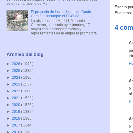
se unirán al sueño de Ma...
Escrito po
El proyecto de las cocheras de Cuatro
Etiquetas
Caminos incumple el PGOUM
La alcaldesa de Madrid, Manuela
Carmena, se reunió ayer (martes, 17
4 com
mayo) con los cooperativistas y
representantes de la empresa promotora
...
A
pu
Archivo del blog
ir
Re
►
2026
( 1042 )
►
2025
( 1839 )
►
2024
( 1986 )
A
►
2023
( 1557 )
So
►
2022
( 1600 )
ni
►
2021
( 1522 )
Re
►
2020
( 1526 )
►
2019
( 1339 )
►
2018
( 1385 )
Aa
►
2017
( 1344 )
Si
es
►
2016
( 1168 )