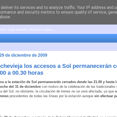
deliver its services and to analyze traffic. Your IP address and 
formance and security metrics to ensure quality of service, gen
abuse.
pación, medio ambiente, educación, empleo, ...
 29 de diciembre de 2009
chevieja los accesos a Sol permanecerán c
.00 a 00.30 horas
os a la estación de Sol permanecerán cerrados desde las 21.00 y hasta l
noche del 31 de diciembre
con motivo de la celebración de las tradicionale
ta del Sol, no obstante, la circulación de trenes no se verá afectada, ya que
s
renes
procedentes de todas las líneas por la estación aunque
sin efectuar p