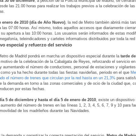
ía 30 de diciembre
, a petición de la Policía Municipal de Madrid, se cerrará
sde las 21.00 horas para realizar los trabajos previos a la celebración de las
as.
e enero de 2010 (día de Año Nuevo)
, la red de Metro también abrirá más tar
a las 07:00 horas. Así mismo, todos aquellos accesos que diariamente cierran
 su apertura a las 10:00 horas. Los usuarios serán informados de estas modi
megafonía, teleindicadores y carteles informativos distribuidos por toda la red
vo especial y refuerzo del servicio
tro de Madrid pondrá en marcha un dispositivo especial durante la
tarde de
motivo de la celebración de la Cabalgata de Reyes, reforzando el servicio en 
y aumentando el número de conductores, personal de estaciones y vigilantes
 como ya ha hecho durante todas las fiestas navideñas, periodo en el que
Me
do el número de trenes que circulan por la red hasta en un 21,3%
para satisf
 la demanda en torno a las zonas comerciales y de ocio de la ciudad que, c
roducen por estas fechas.
ía 5 de diciembre y hasta el día 5 de enero de 2010
, existe un dispositivo
aumento del número de trenes en las líneas 1, 2, 3, 4, 5, 6, 7, 9 y 10 para faci
 movilidad de los madrileños durante las Navidades.
r la demanda y garantizar la correcta prestación del servicio,
Metro de Madri