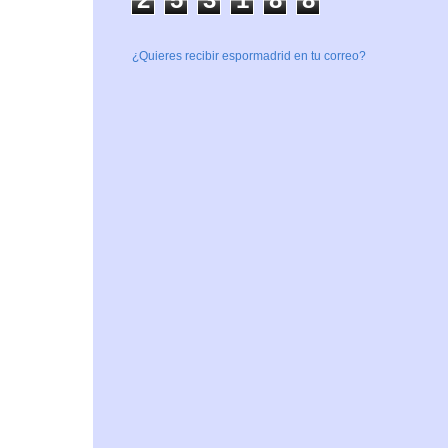
¿Quieres recibir espormadrid en tu correo?