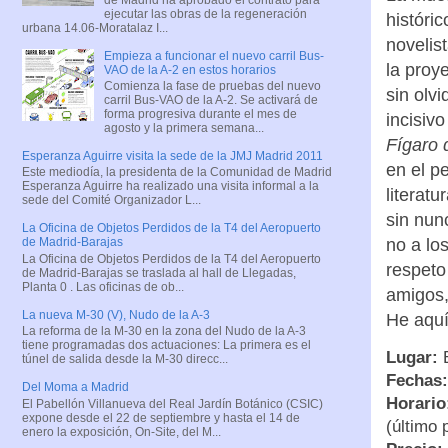
ejecutar las obras de la regeneración
históric
urbana 14.06-Moratalaz I...
novelis
Empieza a funcionar el nuevo carril Bus-
la proy
VAO de la A-2 en estos horarios
Comienza la fase de pruebas del nuevo
sin olvi
carril Bus-VAO de la A-2. Se activará de
forma progresiva durante el mes de
incisivo
agosto y la primera semana...
Fígaro 
Esperanza Aguirre visita la sede de la JMJ Madrid 2011
en el p
Este mediodía, la presidenta de la Comunidad de Madrid
Esperanza Aguirre ha realizado una visita informal a la
literat
sede del Comité Organizador L...
sin nun
La Oficina de Objetos Perdidos de la T4 del Aeropuerto
no a lo
de Madrid-Barajas
La Oficina de Objetos Perdidos de la T4 del Aeropuerto
respeto
de Madrid-Barajas se traslada al hall de Llegadas,
Planta 0 . Las oficinas de ob...
amigos,
La nueva M-30 (V), Nudo de la A-3
He aquí
La reforma de la M-30 en la zona del Nudo de la A-3
tiene programadas dos actuaciones: La primera es el
Lugar:
B
túnel de salida desde la M-30 direcc...
Fechas:
Del Moma a Madrid
Horario
El Pabellón Villanueva del Real Jardín Botánico (CSIC)
expone desde el 22 de septiembre y hasta el 14 de
(último 
enero la exposición, On-Site, del M...