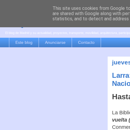
This site uses cookies from Google to 
are shared with Google along with per
es por madrid
statistics, and to detect and address
El blog de Madrid y su actualidad, proyectos, transporte, movilidad, arquitectura, partici
Este blog
Anunciarse
Contacto
jueve
Larra
Naci
Hasta
La Bibl
vuelta 
Conmemo