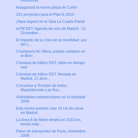
navideñas
Inaugurada la nueva plaza de Colón
161 proyectos para el Plan-E 2010
¡Vaya regalo! en la Sala La Cuarta Pared
esTICKET: Agenda de ocio de Madrid - 21
Diciembre ...
El impacto de la crisis en la movilidad: uso
del c...
Champions for África, partido solidario en
el Bern...
Cámaras de tráfico DGT, vídeo en tiempo
real
Cámaras de tráfico DGT. Nevada en
Madrid, 21 dicie...
Cercanías a Torrejón de Ardoz,
Majadahonda-Las Roz...
Actividades extraescolares en la Navidad
2009
Esta noche podrían caer 10 cm de nieve
en Madrid
La línea 6 de Metro tendrá en 2010 los
trenes más ...
Plano de transportes de Parla, noviembre
2009