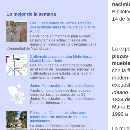
nacimi
Bibliot
Lo mejor de la semana
14 de f
Las 17 estaciones de Renfe Cercanías
que recibirán obras de mejora del plan 'A
Punto'
Renfe pone en marcha el plan A Punto ,
un programa de actuaciones de alto
impacto en estaciones de Cercanías de la
La expo
Comunidad de Madrid que b...
piezas 
5 alternativas para ampliar Metro hasta
Madrid Nuevo Norte
mueble
La Comunidad de Madrid ha publicado
en el Portal de Trasparencia regional las
con la 
5 alternativas que estudia para llevar a
moderno
cabo la ampliación d...
expues
Juntas Municipales de Distrito de Madrid
A petición de uno de nuestros lectores,
Ideario
estas son las direcciones de las 21
Juntas Municipales de Distrito de Madrid .
1834 d
Para más información ...
María E
El barrio de Vinateros de Moratalaz
1999 a 
tendrá obras de mejora de espacios
interbloques
La Junta de Gobierno del Ayuntamiento
La mues
de Madrid ha aprobado el contrato para