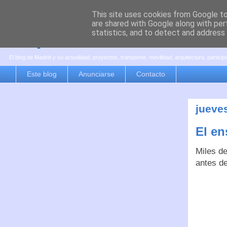
This site uses cookies from Google to 
are shared with Google along with per
es por madrid
statistics, and to detect and address
El blog de Madrid y su actualidad, proyectos, transporte, movilidad, arquitectura, partici
Este blog
Anunciarse
Contacto
jueve
El en
Miles de
antes de