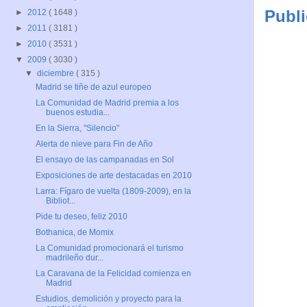
Publi
►
2012
( 1648 )
►
2011
( 3181 )
►
2010
( 3531 )
▼
2009
( 3030 )
▼
diciembre
( 315 )
Madrid se tiñe de azul europeo
La Comunidad de Madrid premia a los
buenos estudia...
En la Sierra, "Silencio"
Alerta de nieve para Fin de Año
El ensayo de las campanadas en Sol
Exposiciones de arte destacadas en 2010
Larra: Fígaro de vuelta (1809-2009), en la
Bibliot...
Pide tu deseo, feliz 2010
Bothanica, de Momix
La Comunidad promocionará el turismo
madrileño dur...
La Caravana de la Felicidad comienza en
Madrid
Estudios, demolición y proyecto para la