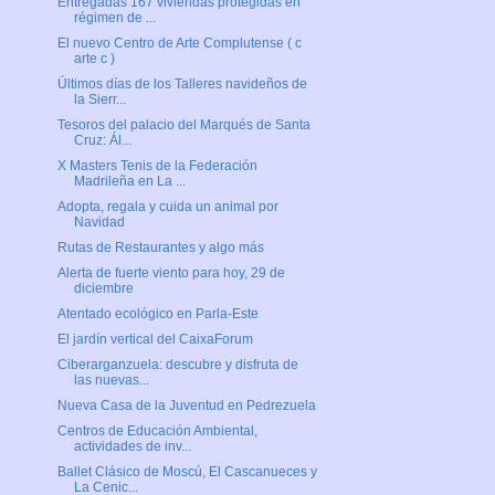
Entregadas 167 viviendas protegidas en
régimen de ...
El nuevo Centro de Arte Complutense ( c
arte c )
Últimos días de los Talleres navideños de
la Sierr...
Tesoros del palacio del Marqués de Santa
Cruz: Ál...
X Masters Tenis de la Federación
Madrileña en La ...
Adopta, regala y cuida un animal por
Navidad
Rutas de Restaurantes y algo más
Alerta de fuerte viento para hoy, 29 de
diciembre
Atentado ecológico en Parla-Este
El jardín vertical del CaixaForum
Ciberarganzuela: descubre y disfruta de
las nuevas...
Nueva Casa de la Juventud en Pedrezuela
Centros de Educación Ambiental,
actividades de inv...
Ballet Clásico de Moscú, El Cascanueces y
La Cenic...