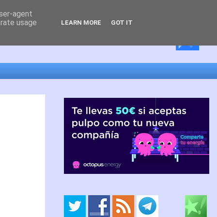
user-agent
erate usage
LEARN MORE
GOT IT