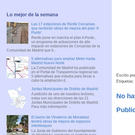
Lo mejor de la semana
Las 17 estaciones de Renfe Cercanías
que recibirán obras de mejora del plan 'A
Punto'
Renfe pone en marcha el plan A Punto ,
un programa de actuaciones de alto
impacto en estaciones de Cercanías de la
Comunidad de Madrid que b...
5 alternativas para ampliar Metro hasta
Madrid Nuevo Norte
La Comunidad de Madrid ha publicado
en el Portal de Trasparencia regional las
Escrito po
5 alternativas que estudia para llevar a
cabo la ampliación d...
Etiquetas
Juntas Municipales de Distrito de Madrid
A petición de uno de nuestros lectores,
No ha
estas son las direcciones de las 21
Juntas Municipales de Distrito de Madrid .
Para más información ...
Publi
El barrio de Vinateros de Moratalaz
tendrá obras de mejora de espacios
interbloques
La Junta de Gobierno del Ayuntamiento
de Madrid ha aprobado el contrato para