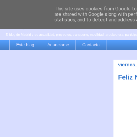
This site uses cookies from Google to 
are shared with Google along with per
es por madrid
statistics, and to detect and address 
El blog de Madrid y su actualidad, proyectos, transporte, movilidad, arquitectura, partici
Este blog
Anunciarse
Contacto
viernes,
Feliz