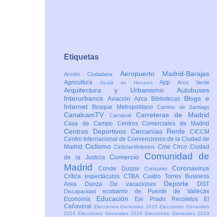
Etiquetas
Aeropuerto Madrid-Barajas
Acción Ciudadana
Agricultura
App
Arco Verde
Alcalá de Henares
Arquitectura y Urbanismo
Autobuses
Interurbanos
Blogs e
Aviación
Azca
Bibliotecas
Internet
Bosque Metropolitano
Camino de Santiago
CanalcamTV
Carreteras de Madrid
Carnaval
Casa de Campo
Centros Comerciales de Madrid
Centros Deportivos
Cercanías Renfe
CICCM
Centro Internacional de Convenciones de la Ciudad de
Ciclismo
Madrid
Cine
Circo
Ciudad
CiclistasMolestos
Comunidad de
Comercio
de la Justicia
Madrid
Coronavirus
Conde Duque
Consumo
Crítica espectáculos
CTBA Cuatro Torres Business
Deporte
Area
Danza
De vacaciones
DGT
ecobarrio de Puente de Vallecas
Discapacidad
Educación
Economía
Eje Prado Recoletos
El
Cañaveral
Elecciones Generales 2015
Elecciones Generales
2016
Elecciones Generales 2019
Elecciones Generales 2023