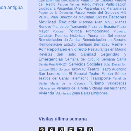
Palacio de Cibeles
Parque
Operación Mahou-Calderón
del Retiro
Parquímetros
Participación
Parque Ventas
ada antigua
ciudadana
Pasarelas M-30
Pasarelas río Manzanares
Paseo Verde del Suroeste A-5
Paseo de la Dirección
Personas
PDMC Plan Director de Movilidad Ciclista
Movilidad Reducida
Piscinas
Plan VIVE
Planes
Renove
Planos de Transporte
Plaza de España
Plaza
Política
Mayor
Promocionado
Podcast
Proyecto
Puentes históricos
Puerta del Sol
Canalejas
Rebajas
Remodelación de Atocha
Remodelación de Serrano
Renfe -
Remodelación Estadio Santiago Bernabéu
Adif
Reportajes en directo
Restaurantes en Madrid
Sanidad
Seguridad y
Revistas
San Isidro
Emergencias
Semana del Orgullo
Semana Santa
Servicios Sociales
Senda Real GR-124
Solar Decathlon
Teatro
Taxi-VTC
Teatro Auditorio
Europe 2010
Sorteos
San Lorenzo de El Escorial
Teatro Fernán Gómez
Transporte
Teatros del Canal
Telemadrid
Túnel de
Turismo
Valdebebas
Santa María de la Cabeza
Veranos de la Villa
Víctimas del terrorismo
Valdecarros
Vivienda
Zona Bajas Emisiones
Voluntarios
Visitas última semana
2
6
4
5
7
9