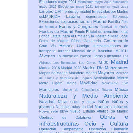
Elecciones mayo 2011
Elecciones mayo 2015
Elecciones
mayo 2019
Elecciones mayo 2021
Elecciones mayo 2023
Empleo
EMT
enbicipormadrid
Entrevistas por Madrid
España
esMADRIDtv
espormadrid
Eurovegas
Exposiciones en Madrid
Excursiones
Familia
Faro
Ferias y Congresos
de Moncloa
Festival de Otoño
Fiestas de Madrid
Fondo Estatal de Inversión Local
Fondo Estatal para el Empleo y la Sostenibilidad Local
Gastronomía
Fotos de Madrid
Fútbol
Ganadería
Historia
Gran Vía
Huelga
Intercambiadores de
transporte
Jornada Mundial de la Juventud JMJ2011
Jóvenes
La Noche en Blanco
Libros y literatura
Los
Madrid
M-30
Ahijones
Los Berrocales
Los Cerros
Madrid Río Manzanares
Madrid 2016
Madrid 2020
Mayores
Mapas de Madrid
Matadero Madrid
Mercado
Metro
Mercamadrid
de Frutas y Verduras de Legazpi
Movilidad
Metro Ligero
Motos
Movimiento 15M
Municipios
Música
Museo de Colecciones Reales
Naturaleza y Medio Ambiente
Navidad
Niños
Niños y
Nieve esquí y snow
jóvenes
Nuestros lectores
Nuestras rutas en bici
Nuevo Estadio Atlético de Madrid
Nueva sede BBVA
Obras e
Obelisco de Calatrava
Infraestructuras
Ocio y Cultura
Operación Campamento
Operación Chamartín