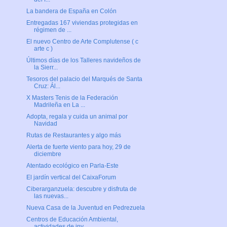
La bandera de España en Colón
Entregadas 167 viviendas protegidas en
régimen de ...
El nuevo Centro de Arte Complutense ( c
arte c )
Últimos días de los Talleres navideños de
la Sierr...
Tesoros del palacio del Marqués de Santa
Cruz: Ál...
X Masters Tenis de la Federación
Madrileña en La ...
Adopta, regala y cuida un animal por
Navidad
Rutas de Restaurantes y algo más
Alerta de fuerte viento para hoy, 29 de
diciembre
Atentado ecológico en Parla-Este
El jardín vertical del CaixaForum
Ciberarganzuela: descubre y disfruta de
las nuevas...
Nueva Casa de la Juventud en Pedrezuela
Centros de Educación Ambiental,
actividades de inv...