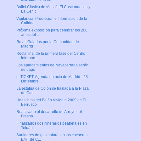
Ballet Clásico de Moscú, El Cascanueces y
La Cenic...
Vigilancia, Predicción e Información de la
Calidad...
Próxima exposición para celebrar los 200
años del ...
Rutas Guiadas por la Comunidad de
Madrid
Recta final de la primera fase del Centro
Internac...
Los aparcamientos de Navacerrada serán
de pago
esTICKET: Agenda de ocio de Madrid - 28
Diciembre ...
La estatua de Colón se traslada a la Plaza
de Cast...
Unas fotos del Belén Viviente 2009 de El
Berrueco
Reactivado el desarrollo de Arroyo del
Fresno
Finalizados dos itinerarios peatonales en
Tetuán
Surtidores de gas natural en las cocheras
EMT de C...