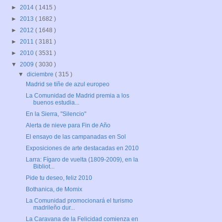
►
2014
( 1415 )
►
2013
( 1682 )
►
2012
( 1648 )
►
2011
( 3181 )
►
2010
( 3531 )
▼
2009
( 3030 )
▼
diciembre
( 315 )
Madrid se tiñe de azul europeo
La Comunidad de Madrid premia a los
buenos estudia...
En la Sierra, "Silencio"
Alerta de nieve para Fin de Año
El ensayo de las campanadas en Sol
Exposiciones de arte destacadas en 2010
Larra: Fígaro de vuelta (1809-2009), en la
Bibliot...
Pide tu deseo, feliz 2010
Bothanica, de Momix
La Comunidad promocionará el turismo
madrileño dur...
La Caravana de la Felicidad comienza en