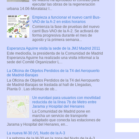
ejecutar las obras de la regeneración
urbana 14.06-Moratalaz I...
Empieza a funcionar el nuevo carril Bus-
VAO de la A-2 en estos horarios
Comienza la fase de pruebas del nuevo
carril Bus-VAO de la A-2. Se activará de
forma progresiva durante el mes de
agosto y la primera semana...
Esperanza Aguirre visita la sede de la JMJ Madrid 2011
Este mediodía, la presidenta de la Comunidad de Madrid
Esperanza Aguirre ha realizado una visita informal a la
sede del Comité Organizador L...
La Oficina de Objetos Perdidos de la T4 del Aeropuerto
de Madrid-Barajas
La Oficina de Objetos Perdidos de la T4 del Aeropuerto
de Madrid-Barajas se traslada al hall de Llegadas,
Planta 0 . Las oficinas de ob...
Un eurotaxi para usuarios con movilidad
reducida de la línea 7b de Metro entre
Jarama y Hospital del Henares
La Comunidad de Madrid pone en
marcha un servicio de transporte
adaptado que conecta las estaciones de
Jarama y Hospital del Henares, en...
La nueva M-30 (V), Nudo de la A-3
La reforma de la M-30 en la zona del Nudo de la A-3