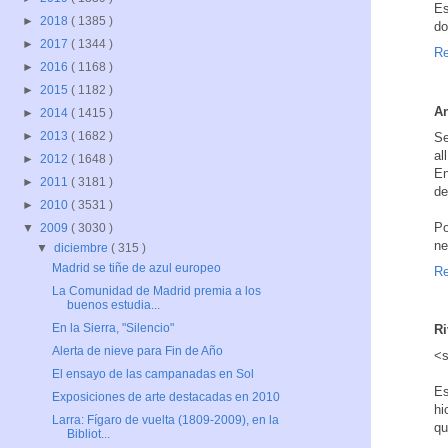
Es
►
2018
( 1385 )
do
►
2017
( 1344 )
Re
►
2016
( 1168 )
►
2015
( 1182 )
A
►
2014
( 1415 )
►
2013
( 1682 )
Se
all
►
2012
( 1648 )
En
►
2011
( 3181 )
de
►
2010
( 3531 )
Po
▼
2009
( 3030 )
ne
▼
diciembre
( 315 )
Madrid se tiñe de azul europeo
Re
La Comunidad de Madrid premia a los
buenos estudia...
En la Sierra, "Silencio"
Ri
Alerta de nieve para Fin de Año
<s
El ensayo de las campanadas en Sol
Es
Exposiciones de arte destacadas en 2010
hi
Larra: Fígaro de vuelta (1809-2009), en la
qu
Bibliot...