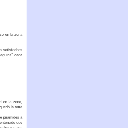
so en la zona
a satisfechos
seguros" cada
d en la zona,
quedó la torre
de piramides a
 enterrado que
 salga y caiga