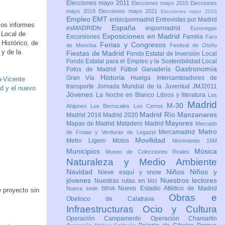
Elecciones mayo 2011
Elecciones mayo 2015
Elecciones
mayo 2019
Elecciones mayo 2021
Elecciones mayo 2023
Empleo
EMT
enbicipormadrid
Entrevistas por Madrid
los informes
España
esMADRIDtv
espormadrid
Eurovegas
 Local de
Exposiciones en Madrid
Excursiones
Familia
Faro
Histórico, de
Ferias y Congresos
de Moncloa
Festival de Otoño
 y de la
Fiestas de Madrid
Fondo Estatal de Inversión Local
Fondo Estatal para el Empleo y la Sostenibilidad Local
Gastronomía
Fotos de Madrid
Fútbol
Ganadería
Historia
Gran Vía
Huelga
Intercambiadores de
u-Vicente
transporte
Jornada Mundial de la Juventud JMJ2011
id y el nuevo
Jóvenes
La Noche en Blanco
Libros y literatura
Los
Madrid
M-30
Ahijones
Los Berrocales
Los Cerros
Madrid Río Manzanares
Madrid 2016
Madrid 2020
Mayores
Mapas de Madrid
Matadero Madrid
Mercado
Metro
Mercamadrid
de Frutas y Verduras de Legazpi
Movilidad
Metro Ligero
Motos
Movimiento 15M
Municipios
Música
Museo de Colecciones Reales
Naturaleza y Medio Ambiente
Navidad
Niños
Niños y
Nieve esquí y snow
jóvenes
Nuestros lectores
Nuestras rutas en bici
Nuevo Estadio Atlético de Madrid
Nueva sede BBVA
 proyecto sin
Obras e
Obelisco de Calatrava
Infraestructuras
Ocio y Cultura
Operación Campamento
Operación Chamartín