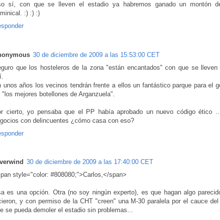
o sí, con que se lleven el estadio ya habremos ganado un montón de 
minical. :) :) :)
sponder
nonymous
30 de diciembre de 2009 a las 15:53:00 CET
guro que los hosteleros de la zona "están encantados" con que se lleven 
í.
 unos años los vecinos tendrán frente a ellos un fantástico parque para el g
 "los mejores botellones de Arganzuela".
r cierto, yo pensaba que el PP había aprobado un nuevo código ético ..
gocios con delincuentes ¿cómo casa con eso?
sponder
verwind
30 de diciembre de 2009 a las 17:40:00 CET
pan style="color: #808080;">Carlos,</span>
a es una opción. Otra (no soy ningún experto), es que hagan algo parecid
cieron, y con permiso de la CHT "creen" una M-30 paralela por el cauce del 
e se pueda demoler el estadio sin problemas...