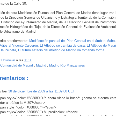
nto de la Calle 30.
ión de esta Modificación Puntual del Plan General de Madrid tiene lugar tras 
 de la Dirección General de Urbanismo y Estrategia Territorial, de la Comisión
 Histórico del Ayuntamiento de Madrid, de la Dirección General de Patrimonio 
ración Hidrográfico del Tajo, de la Dirección General de Evaluación Ambiental
de Urbanismo de Madrid.
rito anteriormente:
Modificación puntual del Plan General en el ámbito Maho
Adiós al Vicente Calderón: El Atlético se cambia de casa
,
El Atlético de Madr
 la Peineta
,
El futuro estadio del Atlético de Madrid va tomando forma
r
Unknown
a las
11:00
:
Comunidad de Madrid
,
Madrid
,
Madrid Río Manzanares
mentarios :
rlos
30 de diciembre de 2009 a las 11:09:00 CET
pan style="color: #808080;">Y ahora viene lo buenô: ¿como se ejecuta este
rtar al tráfico la M-30?</span>
pan style="color: #808080;"></span>
pan style="color: #808080;">Mi prediccion: </span>