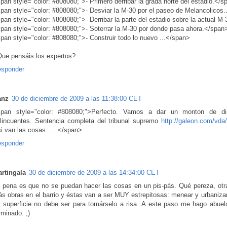
pan style="color: #808080;">- Primero derribar la grada norte del estadio.</s
pan style="color: #808080;">- Desviar la M-30 por el paseo de Melancolicos.
pan style="color: #808080;">- Derribar la parte del estadio sobre la actual M
pan style="color: #808080;">- Soterrar la M-30 por donde pasa ahora.</span
pan style="color: #808080;">- Construir todo lo nuevo ...</span>
ue pensáis los expertos?
sponder
anz
30 de diciembre de 2009 a las 11:38:00 CET
pan style="color: #808080;">Perfecto. Vamos a dar un monton de d
lincuentes. Sentencia completa del tribunal supremo
http://galeon.com/vda
i van las cosas......</span>
sponder
rtingala
30 de diciembre de 2009 a las 14:34:00 CET
 pena es que no se puedan hacer las cosas en un pis-pás. Qué pereza, otr
s obras en el barrio y éstas van a ser MUY estrepitosas: menear y urbaniza
 superficie no debe ser para tomárselo a risa. A este paso me hago abuel
rminado. ;)