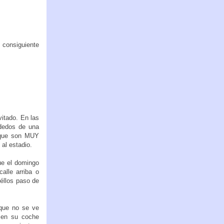
 consiguiente
itado. En las
dedos de una
 que son MUY
al estadio.
ue el domingo
alle arriba o
éllos paso de
 que no se ve
 en su coche