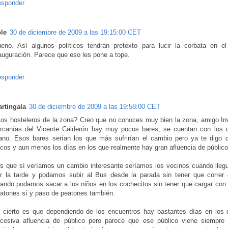
sponder
le
30 de diciembre de 2009 a las 19:15:00 CET
eno. Así algunos políticos tendrán pretexto para lucir la corbata en el
auguración. Parece que eso les pone a tope.
sponder
rtingala
30 de diciembre de 2009 a las 19:58:00 CET
os hosteleros de la zona? Creo que no conoces muy bien la zona, amigo Inv
rcanías del Vicente Calderón hay muy pocos bares, se cuentan con los 
no. Esos bares serían los que más sufrirían el cambio pero ya te digo
cos y aun menos los días en los que realmente hay gran afluencia de público 
s que sí veríamos un cambio interesante seríamos los vecinos cuando lleg
r la tarde y podamos subir al Bus desde la parada sin tener que correr c
ando podamos sacar a los niños en los cochecitos sin tener que cargar con 
atones sí y paso de peatones también.
 cierto es que dependiendo de los encuentros hay bastantes días en los
cesiva afluencia de público pero parece que ese público viene siempre