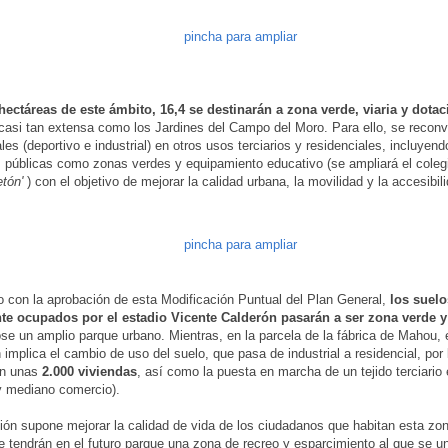
hectáreas de este ámbito, 16,4 se destinarán a zona verde, viaria y dotac
 casi tan extensa como los Jardines del Campo del Moro. Para ello, se reconv
les (deportivo e industrial) en otros usos terciarios y residenciales, incluyen
 públicas como zonas verdes y equipamiento educativo (se ampliará el colegi
etón'
) con el objetivo de mejorar la calidad urbana, la movilidad y la accesibili
 con la aprobación de esta Modificación Puntual del Plan General,
los suelo
te ocupados por el estadio Vicente Calderón pasarán a ser zona verde y
se un amplio parque urbano. Mientras, en la parcela de la fábrica de Mahou, 
 implica el cambio de uso del suelo, que pasa de industrial a residencial, por l
án unas
2.000 viviendas
, así como la puesta en marcha de un tejido terciario
y mediano comercio).
ión supone mejorar la calidad de vida de los ciudadanos que habitan esta zon
ue tendrán en el futuro parque una zona de recreo y esparcimiento al que se un