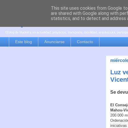
This site uses cookies from Google to 
are shared with Google along with per
es por madrid
statistics, and to detect and address 
El blog de Madrid y su actualidad, proyectos, transporte, movilidad, arquitectura, partici
Este blog
Anunciarse
Contacto
miércol
Luz v
Vicen
Se devue
El Consej
Mahou-Vic
200.000 m²
Ordenación
iniciativas