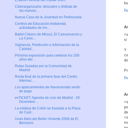
El jardín vertical del CaixaForum
bo
Ciberarganzuela: descubre y disfruta de
Re
las nuevas...
Nueva Casa de la Juventud en Pedrezuela
Centros de Educación Ambiental,
A
actividades de inv...
<s
Ballet Clásico de Moscú, El Cascanueces y
La Cenic...
si
Vigilancia, Predicción e Información de la
Calidad...
Y 
co
Próxima exposición para celebrar los 200
años del ...
do
Rutas Guiadas por la Comunidad de
Madrid
Pr
Recta final de la primera fase del Centro
Re
Internac...
Los aparcamientos de Navacerrada serán
de pago
A
esTICKET: Agenda de ocio de Madrid - 28
<s
Diciembre ...
po
La estatua de Colón se traslada a la Plaza
de
de Cast...
<s
Unas fotos del Belén Viviente 2009 de El
ma
Berrueco
no