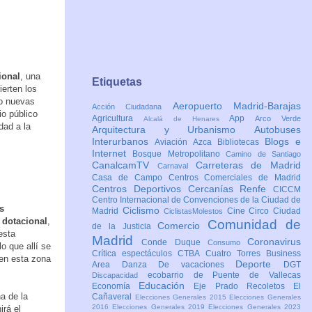
ional
, una
Etiquetas
ierten los
do nuevas
Aeropuerto Madrid-Barajas
Acción Ciudadana
o público
Agricultura
App
Arco Verde
Alcalá de Henares
dad a la
Arquitectura y Urbanismo
Autobuses
Interurbanos
Blogs e
Aviación
Azca
Bibliotecas
Internet
Bosque Metropolitano
Camino de Santiago
CanalcamTV
Carreteras de Madrid
Carnaval
Casa de Campo
Centros Comerciales de Madrid
Centros Deportivos
Cercanías Renfe
CICCM
Centro Internacional de Convenciones de la Ciudad de
s
Ciclismo
Madrid
Cine
Circo
Ciudad
CiclistasMolestos
 dotacional
,
Comunidad de
Comercio
de la Justicia
esta
Madrid
Coronavirus
Conde Duque
Consumo
o que allí se
Crítica espectáculos
CTBA Cuatro Torres Business
 en esta zona
Deporte
Area
Danza
De vacaciones
DGT
ecobarrio de Puente de Vallecas
Discapacidad
Educación
Economía
Eje Prado Recoletos
El
a de la
Cañaveral
Elecciones Generales 2015
Elecciones Generales
2016
Elecciones Generales 2019
Elecciones Generales 2023
irá el