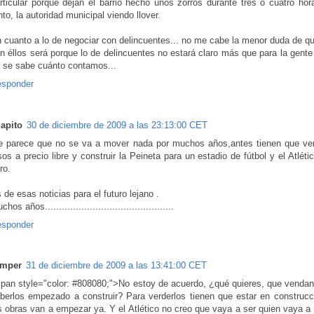
rticular porque dejan el barrio hecho unos zorros durante tres o cuatro hor
nto, la autoridad municipal viendo llover.
 cuanto a lo de negociar con delincuentes... no me cabe la menor duda de qu
n éllos será porque lo de delincuentes no estará claro más que para la gente
 se sabe cuánto contamos...
sponder
apito
30 de diciembre de 2009 a las 23:13:00 CET
 parece que no se va a mover nada por muchos años,antes tienen que ve
sos a precio libre y construir la Peineta para un estadio de fútbol y el Atléti
ro.
 de esas noticias para el futuro lejano .
hos años..............................................
sponder
imper
31 de diciembre de 2009 a las 13:41:00 CET
pan style="color: #808080;">No estoy de acuerdo, ¿qué quieres, que vendan 
berlos empezado a construir? Para verderlos tienen que estar en construcci
s obras van a empezar ya. Y el Atlético no creo que vaya a ser quien vaya a