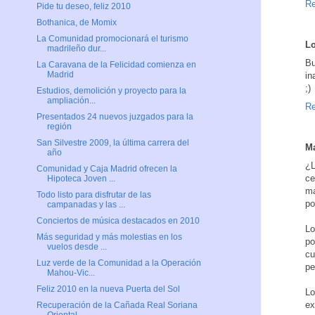
Re
Pide tu deseo, feliz 2010
Bothanica, de Momix
La Comunidad promocionará el turismo
Lo
madrileño dur...
Bu
La Caravana de la Felicidad comienza en
Madrid
in
;)
Estudios, demolición y proyecto para la
ampliación...
Re
Presentados 24 nuevos juzgados para la
región
San Silvestre 2009, la última carrera del
Ma
año
¿L
Comunidad y Caja Madrid ofrecen la
ce
Hipoteca Joven ...
ma
Todo listo para disfrutar de las
po
campanadas y las ...
Conciertos de música destacados en 2010
Lo
Más seguridad y más molestias en los
po
vuelos desde ...
cu
Luz verde de la Comunidad a la Operación
pe
Mahou-Vic...
Feliz 2010 en la nueva Puerta del Sol
Lo
ex
Recuperación de la Cañada Real Soriana