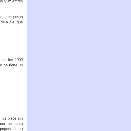
as y mientras
e si negocian
 de a pie, que
nder los 2000
co no tiene un
los pisos sin
ón, por tanto
 pagarlo de su