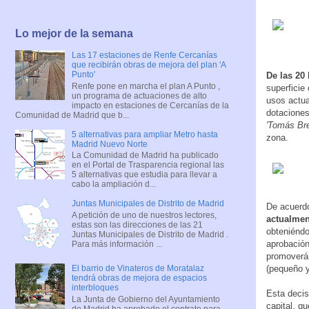
Lo mejor de la semana
Las 17 estaciones de Renfe Cercanías
que recibirán obras de mejora del plan 'A
Punto'
De las 20 
Renfe pone en marcha el plan A Punto ,
superficie
un programa de actuaciones de alto
usos actua
impacto en estaciones de Cercanías de la
dotaciones
Comunidad de Madrid que b...
'Tomás Br
5 alternativas para ampliar Metro hasta
zona.
Madrid Nuevo Norte
La Comunidad de Madrid ha publicado
en el Portal de Trasparencia regional las
5 alternativas que estudia para llevar a
cabo la ampliación d...
Juntas Municipales de Distrito de Madrid
De acuerdo
A petición de uno de nuestros lectores,
actualmen
estas son las direcciones de las 21
obteniéndo
Juntas Municipales de Distrito de Madrid .
aprobación
Para más información ...
promover
El barrio de Vinateros de Moratalaz
(pequeño 
tendrá obras de mejora de espacios
interbloques
Esta decis
La Junta de Gobierno del Ayuntamiento
capital, q
de Madrid ha aprobado el contrato para