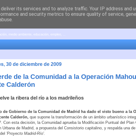
deliver its services and to analyze traffic. Your IP address and 
formance and security metrics to ensure quality of service, gen
abuse.
pación, medio ambiente, educación, empleo, ...
es, 30 de diciembre de 2009
erde de la Comunidad a la Operación Mahou
te Calderón
lve la ribera del río a los madrileños
o de Gobierno de la Comunidad de Madrid ha dado el visto bueno a la 
ente Calderón,
que supone la transformación de un ámbito urbanístico integ
. Con esta decisión, la Comunidad aprueba la Modificación Puntual del Plan
 Urbana de Madrid, a propuesta del Consistorio capitalino, y respalda una de
 del
'Proyecto Madrid-Río'
.