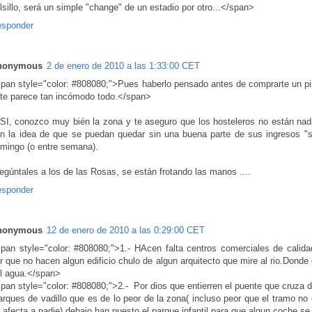
lsillo, será un simple "change" de un estadio por otro...</span>
sponder
nonymous
2 de enero de 2010 a las 1:33:00 CET
pan style="color: #808080;">Pues haberlo pensado antes de comprarte un pi
 te parece tan incómodo todo.</span>
SI, conozco muy bién la zona y te aseguro que los hosteleros no están nad
n la idea de que se puedan quedar sin una buena parte de sus ingresos "
mingo (o entre semana).
egúntales a los de las Rosas, se están frotando las manos ....
sponder
nonymous
12 de enero de 2010 a las 0:29:00 CET
pan style="color: #808080;">1.- HAcen falta centros comerciales de calida
r que no hacen algun edificio chulo de algun arquitecto que mire al rio.Donde 
l agua.</span>
pan style="color: #808080;">2.- Por dios que entierren el puente que cruza 
rques de vadillo que es de lo peor de la zona( incluso peor que el tramo no
 afecta a nadie) debajo han puesto el parque infantil para que algun coche se