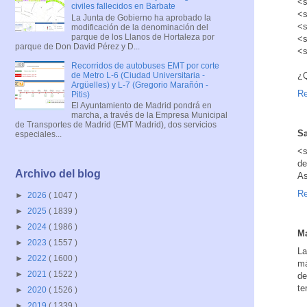
<s
civiles fallecidos en Barbate
<s
La Junta de Gobierno ha aprobado la
<s
modificación de la denominación del
parque de los Llanos de Hortaleza por
<s
parque de Don David Pérez y D...
<s
Recorridos de autobuses EMT por corte
de Metro L-6 (Ciudad Universitaria -
¿Q
Argüelles) y L-7 (Gregorio Marañón -
Re
Pitis)
El Ayuntamiento de Madrid pondrá en
marcha, a través de la Empresa Municipal
de Transportes de Madrid (EMT Madrid), dos servicios
S
especiales...
<s
de
Archivo del blog
As
Re
►
2026
( 1047 )
►
2025
( 1839 )
►
2024
( 1986 )
Ma
►
2023
( 1557 )
La
►
2022
( 1600 )
má
►
2021
( 1522 )
de
te
►
2020
( 1526 )
►
2019
( 1339 )