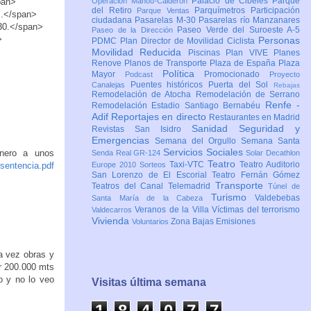
Palacio de Cibeles
Parque
pan>
Operación Mahou-Calderón
del Retiro
Parquímetros
Participación
Parque Ventas
..</span>
ciudadana
Pasarelas M-30
Pasarelas río Manzanares
-30.</span>
Paseo Verde del Suroeste A-5
Paseo de la Dirección
>
Personas
PDMC Plan Director de Movilidad Ciclista
Movilidad Reducida
Piscinas
Plan VIVE
Planes
Renove
Planos de Transporte
Plaza de España
Plaza
Política
Mayor
Promocionado
Podcast
Proyecto
Puentes históricos
Puerta del Sol
Canalejas
Rebajas
Remodelación de Atocha
Remodelación de Serrano
Renfe -
Remodelación Estadio Santiago Bernabéu
Adif
Reportajes en directo
Restaurantes en Madrid
Sanidad
Seguridad y
Revistas
San Isidro
Emergencias
Semana del Orgullo
Semana Santa
Servicios Sociales
inero a unos
Senda Real GR-124
Solar Decathlon
Teatro
Taxi-VTC
Teatro Auditorio
/sentencia.pdf
Europe 2010
Sorteos
San Lorenzo de El Escorial
Teatro Fernán Gómez
Transporte
Teatros del Canal
Telemadrid
Túnel de
Turismo
Valdebebas
Santa María de la Cabeza
Veranos de la Villa
Víctimas del terrorismo
Valdecarros
Vivienda
Zona Bajas Emisiones
Voluntarios
a vez obras y
r 200.000 mts
o y no lo veo
Visitas última semana
1
8
4
0
7
7