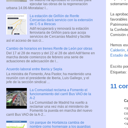
soterramie
ejecutar las obras de la regeneración
urbana 14.06-Moratalaz I...
La aprobac
La estación de Griñón de Renfe
favorables
Cercanías dará servicio con la extensión
de C-5 a Illescas
Patrimonio
Adif recuperará y renovará la estación
la Confede
ferroviaria de Griñón para que acoja
Comisión 
servicios de Cercanías Madrid y facilite
así el acceso de sus ci...
Hemos esc
Cambio de horarios en trenes Renfe de León por obras
Calderón
,
Del 17 al 28 de marzo y del 22 al 28 de abril Adif tiene en
Estadio de
marcha desde comienzos de febrero una serie de
actuaciones de adecuación de l...
Escrito po
Acuerdo laboral entre Iberia y Sepla
Etiquetas
La ministra de Fomento, Ana Pastor, ha mantenido una
reunión con el presidente de Iberia, Luis Gallego, y el
jefe de la sección sindical ...
11 co
La Comunidad reclama a Fomento el
funcionamiento del carril Bus VAO de la
A-2
Ca
La Comunidad de Madrid ha vuelto a
reclamar una vez más al ministerio de
<s
Fomento la puesta en marcha del nuevo
co
carril Bus VAO de la A-2...
<s
Un parque de Hortaleza cambia de
<s
nombre como homenaje a los guardias