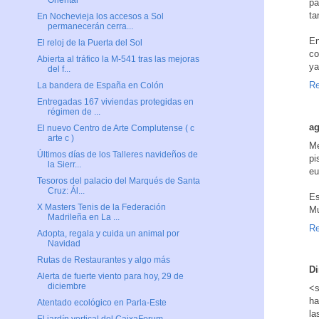
Oriental
pa
ta
En Nochevieja los accesos a Sol
permanecerán cerra...
En
El reloj de la Puerta del Sol
co
Abierta al tráfico la M-541 tras las mejoras
ya
del f...
Re
La bandera de España en Colón
Entregadas 167 viviendas protegidas en
régimen de ...
ag
El nuevo Centro de Arte Complutense ( c
arte c )
Me
Últimos días de los Talleres navideños de
pi
la Sierr...
eu
Tesoros del palacio del Marqués de Santa
Cruz: Ál...
Es
X Masters Tenis de la Federación
Muc
Madrileña en La ...
Re
Adopta, regala y cuida un animal por
Navidad
Rutas de Restaurantes y algo más
D
Alerta de fuerte viento para hoy, 29 de
diciembre
<s
ha
Atentado ecológico en Parla-Este
la