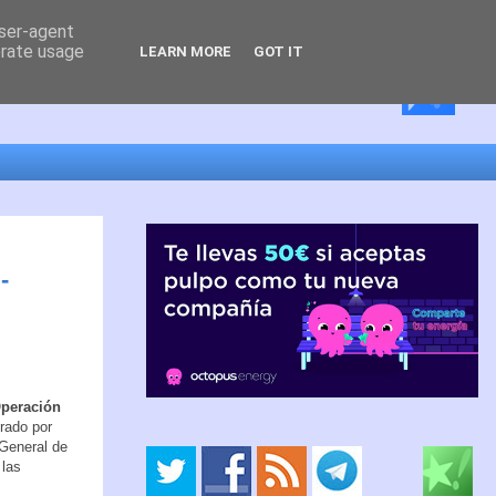
user-agent
erate usage
LEARN MORE
GOT IT
-
Operación
rado por
 General de
 las