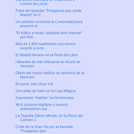
Control de Locut...
Fotos del karaoke "Pongamos que canta
Madrid" en C...
Un autobús recorrerá la Comunidad para
prevenir el...
"El tráfico a motor, culpable pero impune"
por Ped...
Más de 1.800 madrileños nos hemos
suscrito a la re...
El Madrid literario en la Feria del Libro
I Muestra de Arte-Artesanía de Alcalá de
Henares
Obras del nuevo edificio de servicios de la
Mancom...
En junio, más Gran Vía
Una pista de hielo en la Caja Mágica
Exposición "Habitar" en Alcobendas
Wi-fi, pizarras digitales y nuevos
ordenadores par...
La Taquilla Último Minuto, en la Plaza del
Carmen 1
Corte de la Gran Vía por el karaoke
"Pongamos que ...