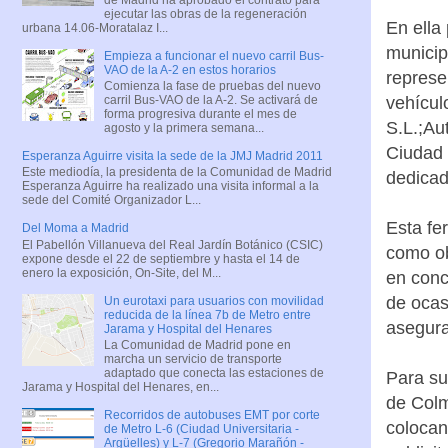
ejecutar las obras de la regeneración
En ella
urbana 14.06-Moratalaz I...
municip
Empieza a funcionar el nuevo carril Bus-
VAO de la A-2 en estos horarios
represe
Comienza la fase de pruebas del nuevo
vehícul
carril Bus-VAO de la A-2. Se activará de
forma progresiva durante el mes de
S.L.;Au
agosto y la primera semana...
Ciudad 
Esperanza Aguirre visita la sede de la JMJ Madrid 2011
Este mediodía, la presidenta de la Comunidad de Madrid
dedicad
Esperanza Aguirre ha realizado una visita informal a la
sede del Comité Organizador L...
Esta fer
Del Moma a Madrid
El Pabellón Villanueva del Real Jardín Botánico (CSIC)
como ob
expone desde el 22 de septiembre y hasta el 14 de
enero la exposición, On-Site, del M...
en conc
de ocas
Un eurotaxi para usuarios con movilidad
reducida de la línea 7b de Metro entre
asegura
Jarama y Hospital del Henares
La Comunidad de Madrid pone en
marcha un servicio de transporte
adaptado que conecta las estaciones de
Para su
Jarama y Hospital del Henares, en...
de Colm
Recorridos de autobuses EMT por corte
colocan
de Metro L-6 (Ciudad Universitaria -
Argüelles) y L-7 (Gregorio Marañón -