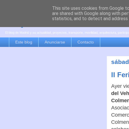
This site uses cookies from Google to 
are shared with Google along with per
es por madrid
statistics, and to detect and address
El blog de Madrid y su actualidad, proyectos, transporte, movilidad, arquitectura, partici
Este blog
Anunciarse
Contacto
sábad
II Fe
Ayer vi
del Ve
Colmen
Asociac
Comerc
Colmena