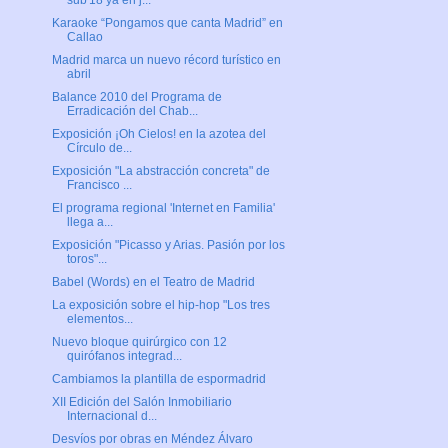
sub'18 ya en j...
Karaoke “Pongamos que canta Madrid” en
Callao
Madrid marca un nuevo récord turístico en
abril
Balance 2010 del Programa de
Erradicación del Chab...
Exposición ¡Oh Cielos! en la azotea del
Círculo de...
Exposición "La abstracción concreta" de
Francisco ...
El programa regional 'Internet en Familia'
llega a...
Exposición "Picasso y Arias. Pasión por los
toros"...
Babel (Words) en el Teatro de Madrid
La exposición sobre el hip-hop "Los tres
elementos...
Nuevo bloque quirúrgico con 12
quirófanos integrad...
Cambiamos la plantilla de espormadrid
XII Edición del Salón Inmobiliario
Internacional d...
Desvíos por obras en Méndez Álvaro