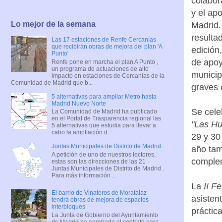
colabor
y el ap
Lo mejor de la semana
Madrid.
resulta
Las 17 estaciones de Renfe Cercanías
que recibirán obras de mejora del plan 'A
edición,
Punto'
de apoy
Renfe pone en marcha el plan A Punto ,
un programa de actuaciones de alto
municip
impacto en estaciones de Cercanías de la
Comunidad de Madrid que b...
graves c
5 alternativas para ampliar Metro hasta
Madrid Nuevo Norte
Se cele
La Comunidad de Madrid ha publicado
en el Portal de Trasparencia regional las
"Las Hu
5 alternativas que estudia para llevar a
cabo la ampliación d...
29 y 30
Juntas Municipales de Distrito de Madrid
año tam
A petición de uno de nuestros lectores,
complem
estas son las direcciones de las 21
Juntas Municipales de Distrito de Madrid .
Para más información ...
La
II F
El barrio de Vinateros de Moratalaz
asisten
tendrá obras de mejora de espacios
interbloques
práctic
La Junta de Gobierno del Ayuntamiento
de Madrid ha aprobado el contrato para