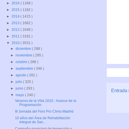
►
2016
( 1168 )
►
2015
( 1182 )
►
2014
( 1415 )
►
2013
( 1682 )
►
2012
( 1648 )
►
2011
( 3181 )
▼
2010
( 3531 )
►
diciembre
( 288 )
►
noviembre
( 295 )
►
octubre
( 286 )
►
septiembre
( 346 )
►
agosto
( 281 )
►
julio
( 325 )
►
junio
( 293 )
Entrada 
▼
mayo
( 240 )
Veranos de la Villa 2010 - Avance de la
Programación
III Jornada del Foro Pro Clima Madrid
10 años del Área de Rehabilitación
Integral de San...
Campaña municipal de Inspección y