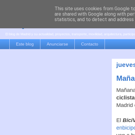
This site uses cookies from Google to 
are shared with Google along with per
es por madrid
statistics, and to detect and address
El blog de Madrid y su actualidad, proyectos, transporte, movilidad, arquitectura, partici
Este blog
Anunciarse
Contacto
jueve
Mañan
Mañana 
ciclist
Madrid 
El
Bici
enbicip