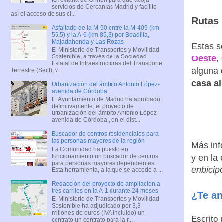
servicios de Cercanías Madrid y facilite
así el acceso de sus ci...
Rutas 
Asfaltado de la M-50 entre la M-409 (km
55,5) y la A-6 (km 85,3) por Boadilla,
Majadahonda y Las Rozas
Estas s
El Ministerio de Transportes y Movilidad
Sostenible, a través de la Sociedad
Oeste
,
Estatal de Infraestructuras del Transporte
alguna 
Terrestre (Seitt), v...
casa al
Urbanización del ámbito Antonio López-
avenida de Córdoba
El Ayuntamiento de Madrid ha aprobado,
definitivamente, el proyecto de
urbanización del ámbito Antonio López-
avenida de Córdoba , en el dist...
Buscador de centros residenciales para
las personas mayores de la región
Más inf
La Comunidad ha puesto en
funcionamiento un buscador de centros
y en la
para personas mayores dependientes.
enbicip
Esta herramienta, a la que se accede a ...
Redacción del proyecto de ampliación a
tres carriles en la A-1 durante 24 meses
¿Te a
El Ministerio de Transportes y Movilidad
Sostenible ha adjudicado por 3,3
millones de euros (IVA incluido) un
Escrito
contrato un contrato para la r...