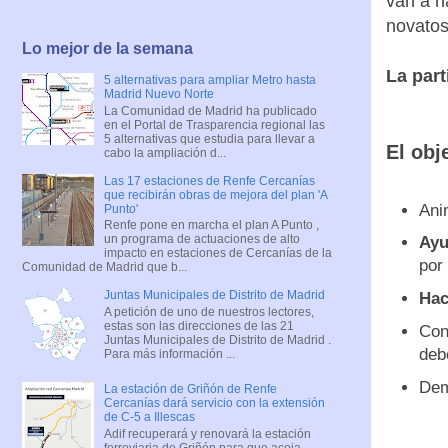
van a h
novatos
Lo mejor de la semana
La part
5 alternativas para ampliar Metro hasta
Madrid Nuevo Norte
La Comunidad de Madrid ha publicado
en el Portal de Trasparencia regional las
5 alternativas que estudia para llevar a
El obj
cabo la ampliación d...
Las 17 estaciones de Renfe Cercanías
que recibirán obras de mejora del plan 'A
Ani
Punto'
Renfe pone en marcha el plan A Punto ,
un programa de actuaciones de alto
Ayu
impacto en estaciones de Cercanías de la
por 
Comunidad de Madrid que b...
Juntas Municipales de Distrito de Madrid
Hac
A petición de uno de nuestros lectores,
estas son las direcciones de las 21
Con
Juntas Municipales de Distrito de Madrid .
deb
Para más información ...
Dem
La estación de Griñón de Renfe
Cercanías dará servicio con la extensión
de C-5 a Illescas
Adif recuperará y renovará la estación
ferroviaria de Griñón para que acoja