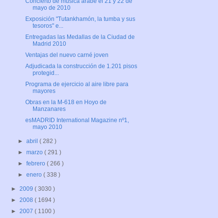
Concierto de música árabe el 21 y 22 de
mayo de 2010
Exposición "Tutankhamón, la tumba y sus
tesoros" e...
Entregadas las Medallas de la Ciudad de
Madrid 2010
Ventajas del nuevo carné joven
Adjudicada la construcción de 1.201 pisos
protegid...
Programa de ejercicio al aire libre para
mayores
Obras en la M-618 en Hoyo de
Manzanares
esMADRID International Magazine nº1,
mayo 2010
►
abril
( 282 )
►
marzo
( 291 )
►
febrero
( 266 )
►
enero
( 338 )
►
2009
( 3030 )
►
2008
( 1694 )
►
2007
( 1100 )