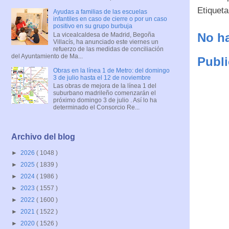
Etiquet
Ayudas a familias de las escuelas
infantiles en caso de cierre o por un caso
positivo en su grupo burbuja
No ha
La vicealcaldesa de Madrid, Begoña
Villacís, ha anunciado este viernes un
refuerzo de las medidas de conciliación
del Ayuntamiento de Ma...
Publi
Obras en la línea 1 de Metro: del domingo
3 de julio hasta el 12 de noviembre
Las obras de mejora de la línea 1 del
suburbano madrileño comenzarán el
próximo domingo 3 de julio . Así lo ha
determinado el Consorcio Re...
Archivo del blog
►
2026
( 1048 )
►
2025
( 1839 )
►
2024
( 1986 )
►
2023
( 1557 )
►
2022
( 1600 )
►
2021
( 1522 )
►
2020
( 1526 )