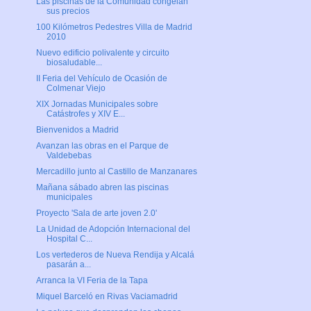
Las piscinas de la Comunidad congelan
sus precios
100 Kilómetros Pedestres Villa de Madrid
2010
Nuevo edificio polivalente y circuito
biosaludable...
II Feria del Vehículo de Ocasión de
Colmenar Viejo
XIX Jornadas Municipales sobre
Catástrofes y XIV E...
Bienvenidos a Madrid
Avanzan las obras en el Parque de
Valdebebas
Mercadillo junto al Castillo de Manzanares
Mañana sábado abren las piscinas
municipales
Proyecto 'Sala de arte joven 2.0'
La Unidad de Adopción Internacional del
Hospital C...
Los vertederos de Nueva Rendija y Alcalá
pasarán a...
Arranca la VI Feria de la Tapa
Miquel Barceló en Rivas Vaciamadrid