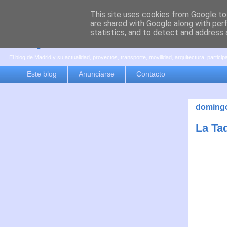
This site uses cookies from Google to 
are shared with Google along with per
es por madrid
statistics, and to detect and address 
El blog de Madrid y su actualidad, proyectos, transporte, movilidad, arquitectura, partici
Este blog
Anunciarse
Contacto
domingo
La Taq