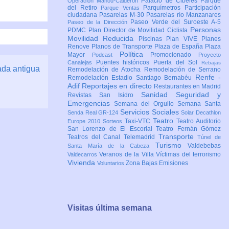
Palacio de Cibeles
Parque
Operación Mahou-Calderón
del Retiro
Parquímetros
Participación
Parque Ventas
ciudadana
Pasarelas M-30
Pasarelas río Manzanares
Paseo Verde del Suroeste A-5
Paseo de la Dirección
Personas
PDMC Plan Director de Movilidad Ciclista
Movilidad Reducida
Piscinas
Plan VIVE
Planes
Renove
Planos de Transporte
Plaza de España
Plaza
Política
Mayor
Promocionado
Podcast
Proyecto
Puentes históricos
Puerta del Sol
Canalejas
Rebajas
ada antigua
Remodelación de Atocha
Remodelación de Serrano
Renfe -
Remodelación Estadio Santiago Bernabéu
Adif
Reportajes en directo
Restaurantes en Madrid
Sanidad
Seguridad y
Revistas
San Isidro
Emergencias
Semana del Orgullo
Semana Santa
Servicios Sociales
Senda Real GR-124
Solar Decathlon
Teatro
Taxi-VTC
Teatro Auditorio
Europe 2010
Sorteos
San Lorenzo de El Escorial
Teatro Fernán Gómez
Transporte
Teatros del Canal
Telemadrid
Túnel de
Turismo
Valdebebas
Santa María de la Cabeza
Veranos de la Villa
Víctimas del terrorismo
Valdecarros
Vivienda
Zona Bajas Emisiones
Voluntarios
Visitas última semana