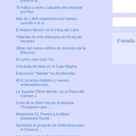
prevenir el...
"El tráfico a motor, culpable pero impune"
por Ped...
Más de 1.800 madrileños nos hemos
suscrito a la re...
El Madrid literario en la Feria del Libro
I Muestra de Arte-Artesanía de Alcalá de
Entrada 
Henares
Obras del nuevo edificio de servicios de la
Mancom...
En junio, más Gran Vía
Una pista de hielo en la Caja Mágica
Exposición "Habitar" en Alcobendas
Wi-fi, pizarras digitales y nuevos
ordenadores par...
La Taquilla Último Minuto, en la Plaza del
Carmen 1
Corte de la Gran Vía por el karaoke
"Pongamos que ...
Margaritas 52, Premio a la Mejor
Instalación Geoté...
Aprobado el proyecto de Ordenanza para
el Desarrol...