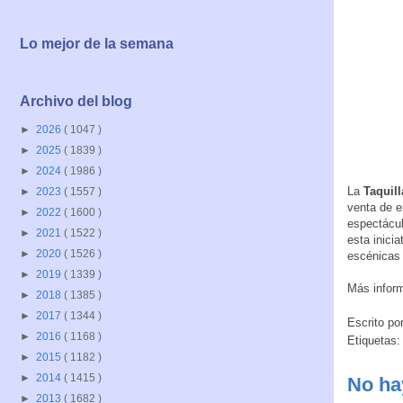
Lo mejor de la semana
Archivo del blog
►
2026
( 1047 )
►
2025
( 1839 )
►
2024
( 1986 )
La
Taquil
►
2023
( 1557 )
venta de e
►
2022
( 1600 )
espectácul
►
2021
( 1522 )
esta inicia
►
2020
( 1526 )
escénicas 
►
2019
( 1339 )
Más infor
►
2018
( 1385 )
►
2017
( 1344 )
Escrito po
►
2016
( 1168 )
Etiquetas
►
2015
( 1182 )
►
2014
( 1415 )
No ha
►
2013
( 1682 )