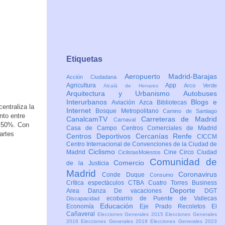
Etiquetas
Aeropuerto Madrid-Barajas
Acción Ciudadana
Agricultura
App
Arco Verde
Alcalá de Henares
Arquitectura y Urbanismo
Autobuses
Interurbanos
Blogs e
Aviación
Azca
Bibliotecas
centraliza la
Internet
Bosque Metropolitano
Camino de Santiago
nto entre
CanalcamTV
Carreteras de Madrid
Carnaval
l 50%. Con
Casa de Campo
Centros Comerciales de Madrid
artes
Centros Deportivos
Cercanías Renfe
CICCM
Centro Internacional de Convenciones de la Ciudad de
Ciclismo
Madrid
Cine
Circo
Ciudad
CiclistasMolestos
Comunidad de
Comercio
de la Justicia
Madrid
Coronavirus
Conde Duque
Consumo
Crítica espectáculos
CTBA Cuatro Torres Business
Deporte
Area
Danza
De vacaciones
DGT
ecobarrio de Puente de Vallecas
Discapacidad
Educación
Economía
Eje Prado Recoletos
El
Cañaveral
Elecciones Generales 2015
Elecciones Generales
2016
Elecciones Generales 2019
Elecciones Generales 2023