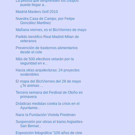
La pelusa que desprenden los chopos
puede llegar a...
Madrid Masters Golf 2010
Nuestra Casa de Campo, por Felipe
González Martínez
Mañana viernes, es el BiciViernes de mayo
Partido benéfico Real Madrid-Milan de
veteranos
Prevención de trastornos alimentarios
desde el cole
Más de 500 efectivos velarán por la
seguridad en e...
Hacia otras arquitecturas: 24 proyectos
sostenibles
El mapa del BiciViernes del 28 de mayo
¿Te animas ...
Tercera semana del Festival de Otoño en
primavera
Drásticas medidas contra la crisis en el
Ayuntamie...
Nace la Fundación Violeta Friedman
Suspensión por obras el tramo Argüelles-
San Bernar...
Exposición fotográfica "100 años de cine