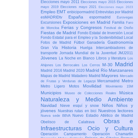
Elecciones mayo 2011
Elecciones mayo 2015
Elecciones
mayo 2019
Elecciones mayo 2021
Elecciones mayo 2023
Empleo
EMT
enbicipormadrid
Entrevistas por Madrid
España
esMADRIDtv
espormadrid
Eurovegas
Exposiciones en Madrid
Excursiones
Familia
Faro
Ferias y Congresos
de Moncloa
Festival de Otoño
Fiestas de Madrid
Fondo Estatal de Inversión Local
Fondo Estatal para el Empleo y la Sostenibilidad Local
Gastronomía
Fotos de Madrid
Fútbol
Ganadería
Historia
Gran Vía
Huelga
Intercambiadores de
transporte
Jornada Mundial de la Juventud JMJ2011
Jóvenes
La Noche en Blanco
Libros y literatura
Los
Madrid
M-30
Ahijones
Los Berrocales
Los Cerros
Madrid Río Manzanares
Madrid 2016
Madrid 2020
Mayores
Mapas de Madrid
Matadero Madrid
Mercado
Metro
Mercamadrid
de Frutas y Verduras de Legazpi
Movilidad
Metro Ligero
Motos
Movimiento 15M
Municipios
Música
Museo de Colecciones Reales
Naturaleza y Medio Ambiente
Navidad
Niños
Niños y
Nieve esquí y snow
jóvenes
Nuestros lectores
Nuestras rutas en bici
Nuevo Estadio Atlético de Madrid
Nueva sede BBVA
Obras e
Obelisco de Calatrava
Infraestructuras
Ocio y Cultura
Operación Campamento
Operación Chamartín