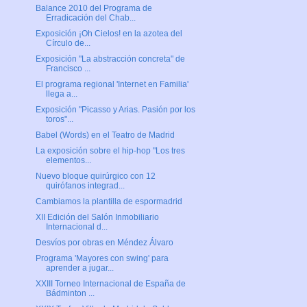
Balance 2010 del Programa de
Erradicación del Chab...
Exposición ¡Oh Cielos! en la azotea del
Círculo de...
Exposición "La abstracción concreta" de
Francisco ...
El programa regional 'Internet en Familia'
llega a...
Exposición "Picasso y Arias. Pasión por los
toros"...
Babel (Words) en el Teatro de Madrid
La exposición sobre el hip-hop "Los tres
elementos...
Nuevo bloque quirúrgico con 12
quirófanos integrad...
Cambiamos la plantilla de espormadrid
XII Edición del Salón Inmobiliario
Internacional d...
Desvíos por obras en Méndez Álvaro
Programa 'Mayores con swing' para
aprender a jugar...
XXIII Torneo Internacional de España de
Bádminton ...