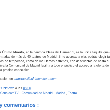
la Último Minuto
, en la céntrica Plaza del Carmen 1, es la única taquilla que 
ntradas de más de 40 teatros de Madrid. Si te acercas a ella, podrás elegir ta
os de temporada, como de los últimos estrenos, con descuentos de hasta e
tiva la Comunidad de Madrid facilita a todo el público el acceso a la oferta de 
a precios especiales.
mación en
www.taquillaultimominuto.com
r
Unknown
a las
08:00
:
CanalcamTV
,
Comunidad de Madrid
,
Madrid
,
Teatro
y comentarios :