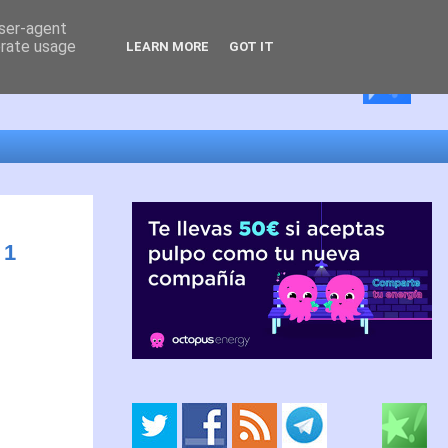
user-agent
erate usage
LEARN MORE
GOT IT
 1