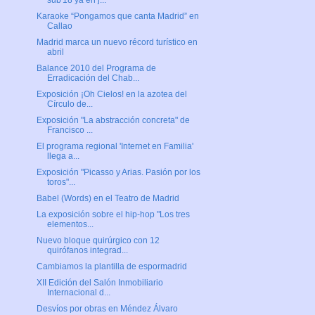
sub'18 ya en j...
Karaoke “Pongamos que canta Madrid” en
Callao
Madrid marca un nuevo récord turístico en
abril
Balance 2010 del Programa de
Erradicación del Chab...
Exposición ¡Oh Cielos! en la azotea del
Círculo de...
Exposición "La abstracción concreta" de
Francisco ...
El programa regional 'Internet en Familia'
llega a...
Exposición "Picasso y Arias. Pasión por los
toros"...
Babel (Words) en el Teatro de Madrid
La exposición sobre el hip-hop "Los tres
elementos...
Nuevo bloque quirúrgico con 12
quirófanos integrad...
Cambiamos la plantilla de espormadrid
XII Edición del Salón Inmobiliario
Internacional d...
Desvíos por obras en Méndez Álvaro