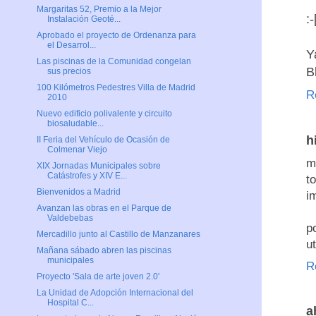
Margaritas 52, Premio a la Mejor
:-
Instalación Geoté...
Aprobado el proyecto de Ordenanza para
el Desarrol...
Y
Las piscinas de la Comunidad congelan
Bl
sus precios
100 Kilómetros Pedestres Villa de Madrid
R
2010
Nuevo edificio polivalente y circuito
biosaludable...
h
II Feria del Vehículo de Ocasión de
Colmenar Viejo
m
XIX Jornadas Municipales sobre
Catástrofes y XIV E...
t
Bienvenidos a Madrid
i
Avanzan las obras en el Parque de
Valdebebas
p
Mercadillo junto al Castillo de Manzanares
u
Mañana sábado abren las piscinas
municipales
R
Proyecto 'Sala de arte joven 2.0'
La Unidad de Adopción Internacional del
Hospital C...
a