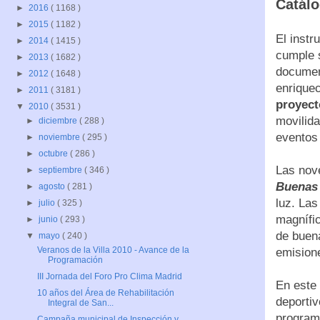
Catálo
►
2016
( 1168 )
►
2015
( 1182 )
El instr
►
2014
( 1415 )
cumple s
►
2013
( 1682 )
documen
►
2012
( 1648 )
enrique
►
2011
( 3181 )
proyect
▼
2010
( 3531 )
movilida
►
diciembre
( 288 )
eventos 
►
noviembre
( 295 )
►
octubre
( 286 )
Las nov
►
septiembre
( 346 )
Buenas 
►
agosto
( 281 )
luz. Las
►
julio
( 325 )
magnífic
►
junio
( 293 )
de buena
▼
mayo
( 240 )
Veranos de la Villa 2010 - Avance de la
emisione
Programación
III Jornada del Foro Pro Clima Madrid
En este 
10 años del Área de Rehabilitación
deporti
Integral de San...
programa
Campaña municipal de Inspección y