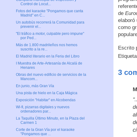
Control de Locut...
referent
Fotos del karaoke "Pongamos que canta
de
Euroc
Madrid" en C...
elaboró 
Un autobús recorrerá la Comunidad para
como gr
prevenir el...
popular
"El tráfico a motor, culpable pero impune"
por Ped...
Más de 1.800 madrileños nos hemos
Escrito
suscrito a la re...
Etiquet
El Madrid literario en la Feria del Libro
I Muestra de Arte-Artesanía de Alcalá de
Henares
3 com
Obras del nuevo edificio de servicios de la
Mancom...
En junio, más Gran Vía
M
Una pista de hielo en la Caja Mágica
"
Exposición "Habitar" en Alcobendas
d
Wi-fi, pizarras digitales y nuevos
ordenadores par...
a
La Taquilla Último Minuto, en la Plaza del
d
Carmen 1
c
Corte de la Gran Vía por el karaoke
"Pongamos que ...