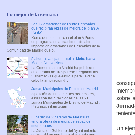
Lo mejor de la semana
Las 17 estaciones de Renfe Cercanías
que recibirán obras de mejora del plan 'A
Punto'
Renfe pone en marcha el plan A Punto ,
un programa de actuaciones de alto
impacto en estaciones de Cercanías de la
Comunidad de Madrid que b...
5 alternativas para ampliar Metro hasta
Madrid Nuevo Norte
La Comunidad de Madrid ha publicado
en el Portal de Trasparencia regional las
5 alternativas que estudia para llevar a
cabo la ampliación d...
consegu
Juntas Municipales de Distrito de Madrid
miembro
A petición de uno de nuestros lectores,
sobre l
estas son las direcciones de las 21
Juntas Municipales de Distrito de Madrid .
Jornad
Para más información ...
tenient
El barrio de Vinateros de Moratalaz
tendrá obras de mejora de espacios
interbloques
Un ejem
La Junta de Gobierno del Ayuntamiento
de Madrid ha aprobado el contrato para