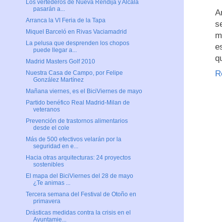
Los vertederos de Nueva Rendija y Alcalá
pasarán a...
A
Arranca la VI Feria de la Tapa
s
Miquel Barceló en Rivas Vaciamadrid
m
La pelusa que desprenden los chopos
e
puede llegar a...
q
Madrid Masters Golf 2010
R
Nuestra Casa de Campo, por Felipe
González Martínez
Mañana viernes, es el BiciViernes de mayo
Partido benéfico Real Madrid-Milan de
veteranos
Prevención de trastornos alimentarios
desde el cole
Más de 500 efectivos velarán por la
seguridad en e...
Hacia otras arquitecturas: 24 proyectos
sostenibles
El mapa del BiciViernes del 28 de mayo
¿Te animas ...
Tercera semana del Festival de Otoño en
primavera
Drásticas medidas contra la crisis en el
Ayuntamie...