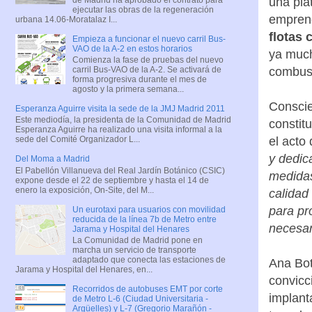
una pla
ejecutar las obras de la regeneración
emprend
urbana 14.06-Moratalaz I...
flotas
Empieza a funcionar el nuevo carril Bus-
VAO de la A-2 en estos horarios
ya much
Comienza la fase de pruebas del nuevo
combust
carril Bus-VAO de la A-2. Se activará de
forma progresiva durante el mes de
agosto y la primera semana...
Conscie
Esperanza Aguirre visita la sede de la JMJ Madrid 2011
Este mediodía, la presidenta de la Comunidad de Madrid
constit
Esperanza Aguirre ha realizado una visita informal a la
el acto
sede del Comité Organizador L...
y dedic
Del Moma a Madrid
El Pabellón Villanueva del Real Jardín Botánico (CSIC)
medidas
expone desde el 22 de septiembre y hasta el 14 de
enero la exposición, On-Site, del M...
calidad
para pr
Un eurotaxi para usuarios con movilidad
reducida de la línea 7b de Metro entre
necesar
Jarama y Hospital del Henares
La Comunidad de Madrid pone en
marcha un servicio de transporte
adaptado que conecta las estaciones de
Ana Bot
Jarama y Hospital del Henares, en...
convicc
Recorridos de autobuses EMT por corte
implant
de Metro L-6 (Ciudad Universitaria -
Argüelles) y L-7 (Gregorio Marañón -