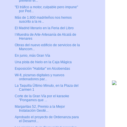
prevenir el...
"El tráfico a motor, culpable pero impune"
por Ped...
Más de 1.800 madrileños nos hemos
suscrito a la re...
El Madrid literario en la Feria del Libro
I Muestra de Arte-Artesanía de Alcalá de
Henares
Obras del nuevo edificio de servicios de la
Mancom...
En junio, más Gran Vía
Una pista de hielo en la Caja Mágica
Exposición "Habitar" en Alcobendas
Wi-fi, pizarras digitales y nuevos
ordenadores par...
La Taquilla Último Minuto, en la Plaza del
Carmen 1
Corte de la Gran Vía por el karaoke
"Pongamos que ...
Margaritas 52, Premio a la Mejor
Instalación Geoté...
Aprobado el proyecto de Ordenanza para
el Desarrol...