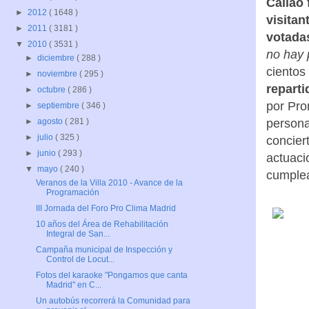
Callao 
►
2012
( 1648 )
visitan
►
2011
( 3181 )
votada
▼
2010
( 3531 )
no hay 
►
diciembre
( 288 )
cientos
►
noviembre
( 295 )
reparti
►
octubre
( 286 )
por Pro
►
septiembre
( 346 )
►
agosto
( 281 )
persona
►
julio
( 325 )
concier
►
junio
( 293 )
actuaci
▼
mayo
( 240 )
cumplea
Veranos de la Villa 2010 - Avance de la
Programación
III Jornada del Foro Pro Clima Madrid
10 años del Área de Rehabilitación
Integral de San...
Campaña municipal de Inspección y
Control de Locut...
Fotos del karaoke "Pongamos que canta
Madrid" en C...
Un autobús recorrerá la Comunidad para