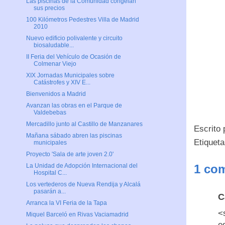
Las piscinas de la Comunidad congelan
sus precios
100 Kilómetros Pedestres Villa de Madrid
2010
Nuevo edificio polivalente y circuito
biosaludable...
II Feria del Vehículo de Ocasión de
Colmenar Viejo
XIX Jornadas Municipales sobre
Catástrofes y XIV E...
Bienvenidos a Madrid
Avanzan las obras en el Parque de
Valdebebas
Mercadillo junto al Castillo de Manzanares
Escrito
Mañana sábado abren las piscinas
Etiquet
municipales
Proyecto 'Sala de arte joven 2.0'
1 com
La Unidad de Adopción Internacional del
Hospital C...
Los vertederos de Nueva Rendija y Alcalá
pasarán a...
C
Arranca la VI Feria de la Tapa
<
Miquel Barceló en Rivas Vaciamadrid
e