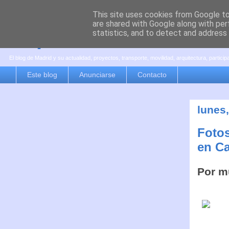
This site uses cookies from Google to 
are shared with Google along with per
es por madrid
statistics, and to detect and address
El blog de Madrid y su actualidad, proyectos, transporte, movilidad, arquitectura, partici
Este blog
Anunciarse
Contacto
lunes
Foto
en Ca
Por m