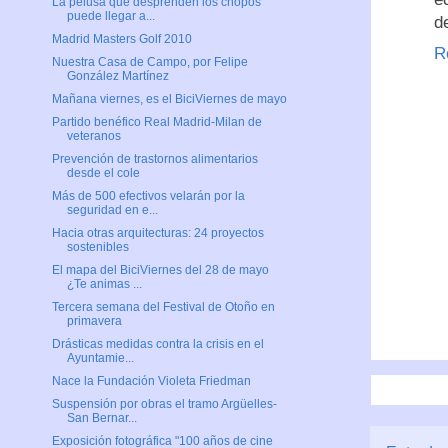
La pelusa que desprenden los chopos
puede llegar a...
d
Madrid Masters Golf 2010
R
Nuestra Casa de Campo, por Felipe
González Martínez
Mañana viernes, es el BiciViernes de mayo
Partido benéfico Real Madrid-Milan de
veteranos
Prevención de trastornos alimentarios
desde el cole
Más de 500 efectivos velarán por la
seguridad en e...
Hacia otras arquitecturas: 24 proyectos
sostenibles
El mapa del BiciViernes del 28 de mayo
¿Te animas ...
Tercera semana del Festival de Otoño en
primavera
Drásticas medidas contra la crisis en el
Ayuntamie...
Nace la Fundación Violeta Friedman
Suspensión por obras el tramo Argüelles-
San Bernar...
Exposición fotográfica "100 años de cine