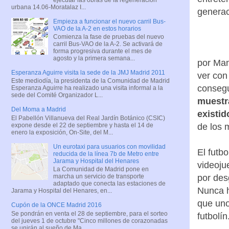
urbana 14.06-Moratalaz I...
generac
Empieza a funcionar el nuevo carril Bus-
VAO de la A-2 en estos horarios
Comienza la fase de pruebas del nuevo
carril Bus-VAO de la A-2. Se activará de
forma progresiva durante el mes de
agosto y la primera semana...
por Man
Esperanza Aguirre visita la sede de la JMJ Madrid 2011
ver con
Este mediodía, la presidenta de la Comunidad de Madrid
consegu
Esperanza Aguirre ha realizado una visita informal a la
sede del Comité Organizador L...
muestra
Del Moma a Madrid
existid
El Pabellón Villanueva del Real Jardín Botánico (CSIC)
expone desde el 22 de septiembre y hasta el 14 de
de los 
enero la exposición, On-Site, del M...
Un eurotaxi para usuarios con movilidad
El futb
reducida de la línea 7b de Metro entre
Jarama y Hospital del Henares
videoju
La Comunidad de Madrid pone en
marcha un servicio de transporte
por des
adaptado que conecta las estaciones de
Nunca h
Jarama y Hospital del Henares, en...
que uno
Cupón de la ONCE Madrid 2016
Se pondrán en venta el 28 de septiembre, para el sorteo
futbolín
del jueves 1 de octubre "Cinco millones de corazonadas
se unirán al sueño de Ma...