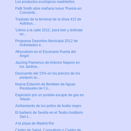
Los productos ecológicos madrileños
Patti Smith abre mañana lunes 'Poesía en
Concierto...
Traslado de la terminal de la línea 415 de
Autobus...
'Libros a la calle 2011', para leer y disfrutar
mi...
Programa Deportivo Municipal 2012 de
Actividades e...
Afrocubism en el Escenario Puerta del
Ángel
Jazzing Flamenco de Antonio Najarro en
los Jardine...
Descuento del 15% en los precios de los
parques ac...
Nueva Estación de Bombeo de Aguas
Residuales de Co...
Explosión por un posible escape de gas en
Tetuán
Anillamiento de los pollos de buitre negro
El barbero de Sevilla en el Teatro Auditorio
San L...
A la playa de Madrid Río
Centro de Salud, Consultorio o Centro de