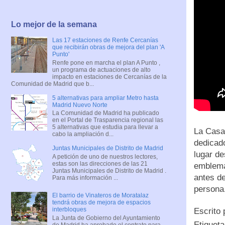
Lo mejor de la semana
Las 17 estaciones de Renfe Cercanías
que recibirán obras de mejora del plan 'A
Punto'
Renfe pone en marcha el plan A Punto ,
un programa de actuaciones de alto
impacto en estaciones de Cercanías de la
Comunidad de Madrid que b...
5 alternativas para ampliar Metro hasta
Madrid Nuevo Norte
La Comunidad de Madrid ha publicado
en el Portal de Trasparencia regional las
5 alternativas que estudia para llevar a
La Casa
cabo la ampliación d...
dedicado
Juntas Municipales de Distrito de Madrid
lugar de
A petición de uno de nuestros lectores,
estas son las direcciones de las 21
emblemát
Juntas Municipales de Distrito de Madrid .
antes de
Para más información ...
persona.
El barrio de Vinateros de Moratalaz
tendrá obras de mejora de espacios
interbloques
Escrito
La Junta de Gobierno del Ayuntamiento
Etiquet
de Madrid ha aprobado el contrato para