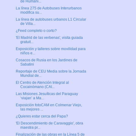
de Humani...
La línea 275 de Autobuses Interurbanos
modifica su...
La línea de autobuses urbanos L1 Circular
de Villa...
¿Feed completo o corto?
'El Madrid de las verbenas', visita guiada
gratuit...
Exposición y talleres sobre movilidad para
niños e...
Cosacos de Rusia en los Jardines de
Sabatini
Reportaje de CEU Media sobre la Jornada
Mundial de...
El Centro de Atención Integral al
Cocainómano (CAI...
Las Misiones Jesuíticas del Paraguay
‘viajan’ a Ma...
Exposición fotoCAM en Colmenar Viejo,
las mejores ...
¿Quieres estar cerca del Papa?
'El Descendimiento de Caravaggio', obra
maestra pr...
Finalización de las obras en la Línea 5 de