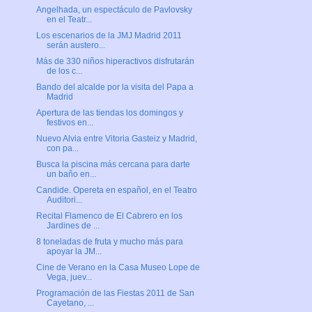
Angelhada, un espectáculo de Pavlovsky
en el Teatr...
Los escenarios de la JMJ Madrid 2011
serán austero...
Más de 330 niños hiperactivos disfrutarán
de los c...
Bando del alcalde por la visita del Papa a
Madrid
Apertura de las tiendas los domingos y
festivos en...
Nuevo Alvia entre Vitoria Gasteiz y Madrid,
con pa...
Busca la piscina más cercana para darte
un baño en...
Candide. Opereta en español, en el Teatro
Auditori...
Recital Flamenco de El Cabrero en los
Jardines de ...
8 toneladas de fruta y mucho más para
apoyar la JM...
Cine de Verano en la Casa Museo Lope de
Vega, juev...
Programación de las Fiestas 2011 de San
Cayetano, ...