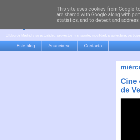
This site uses cookies from Google to 
are shared with Google along with per
es por madrid
statistics, and to detect and address
El blog de Madrid y su actualidad, proyectos, transporte, movilidad, arquitectura, partici
Este blog
Anunciarse
Contacto
miérco
Cine 
de V