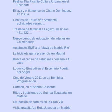
Festival Kia Picanto Cultura Urbana en el
Escenari...
El jazz y el flamenco de Chano Domínguez
en los Ja...
Centros de Educación Ambiental,
actividades verano...
Traslado de terminal a Legazpi de líneas
421, 422,...
Nuevo centro de educación de adultos en
Colmenarejo
Autobuses EMT a la 'playa de Madrid Río'
La bicicleta gana presencia en Madrid
Busca el centro de salud más cercano a tu
casa
Ludovico Einaudi en el Escenario Puerta
del Ángel
Cine de Verano 2011 en La Bombilla –
Programación ...
Carmen, en el Arteria Coliseum
Ritos y tradiciones de Guinea Ecuatorial en
Matade...
Ocupación de carriles en la Gran Vía
Visita gratuita 'La Ruta Jacobea en Madrid'