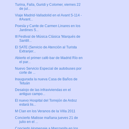
Turina, Falla, Guridi y Colomer, viernes 22
de jul...
Viaje Madrid-Valladolid en el Avant S-114 -
#Avant...
Poesía y Cante de Carmen Linares en los
Jardines S...
III Festival de Música Clásica 'Marqués de
Santill...
El SATE (Servicio de Atención al Turista
Extranjer...
Abierto el primer café-bar de Madrid Río en
el par...
Nuevo Servicio Especial de autobuses por
corte de ...
Inaugurada la nueva Casa de Baños de
Tetuán
Desalojo de las infraviviendas en el
antiguo campo...
El nuevo Hospital del Torrejón de Ardoz
estará lis...
M Clan en los Veranos de la Villa 2011
Concierto Matisse mañana jueves 21 de
julio en el ...
Concierto Homenaje a Manzanita en los