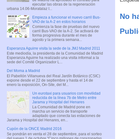
ejecutar las obras de la regeneración
urbana 14.06-Moratalaz I...
No ha
Empieza a funcionar el nuevo carril Bus-
VAO de la A-2 en estos horarios
Comienza la fase de pruebas del nuevo
Publi
carril Bus-VAO de la A-2. Se activará de
forma progresiva durante el mes de
agosto y la primera semana...
Esperanza Aguirre visita la sede de la JMJ Madrid 2011
Este mediodía, la presidenta de la Comunidad de Madrid
Esperanza Aguirre ha realizado una visita informal a la
sede del Comité Organizador L...
Del Moma a Madrid
El Pabellón Villanueva del Real Jardín Botánico (CSIC)
expone desde el 22 de septiembre y hasta el 14 de
enero la exposición, On-Site, del M...
Un eurotaxi para usuarios con movilidad
reducida de la línea 7b de Metro entre
Jarama y Hospital del Henares
La Comunidad de Madrid pone en
marcha un servicio de transporte
adaptado que conecta las estaciones de
Jarama y Hospital del Henares, en...
Cupón de la ONCE Madrid 2016
Se pondrán en venta el 28 de septiembre, para el sorteo
del jueves 1 de octubre "Cinco millones de corazonadas