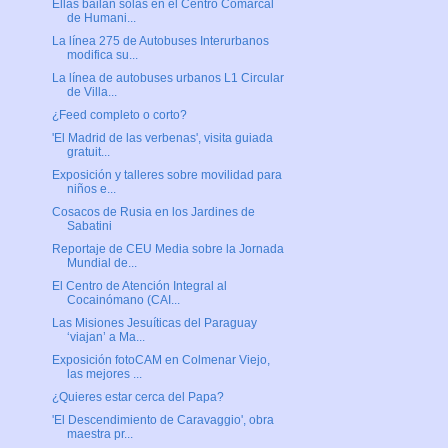
Ellas bailan solas en el Centro Comarcal
de Humani...
La línea 275 de Autobuses Interurbanos
modifica su...
La línea de autobuses urbanos L1 Circular
de Villa...
¿Feed completo o corto?
'El Madrid de las verbenas', visita guiada
gratuit...
Exposición y talleres sobre movilidad para
niños e...
Cosacos de Rusia en los Jardines de
Sabatini
Reportaje de CEU Media sobre la Jornada
Mundial de...
El Centro de Atención Integral al
Cocainómano (CAI...
Las Misiones Jesuíticas del Paraguay
‘viajan’ a Ma...
Exposición fotoCAM en Colmenar Viejo,
las mejores ...
¿Quieres estar cerca del Papa?
'El Descendimiento de Caravaggio', obra
maestra pr...