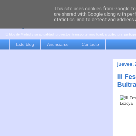
This site uses cookies from Google to 
are shared with Google along with per
es por madrid
statistics, and to detect and address 
El blog de Madrid y su actualidad, proyectos, transporte, movilidad, arquitectura, partici
Este blog
Anunciarse
Contacto
jueves, 
III Fe
Buitr