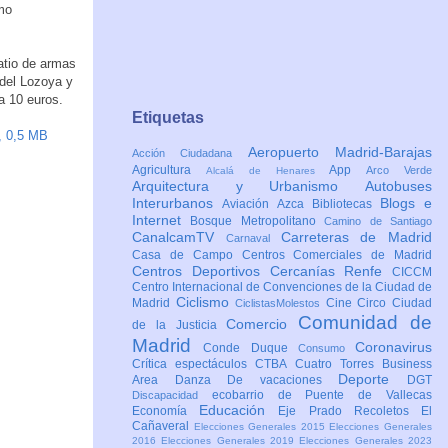
mo
atio de armas
 del Lozoya y
a 10 euros.
Etiquetas
, 0,5 MB
Aeropuerto Madrid-Barajas
Acción Ciudadana
Agricultura
App
Arco Verde
Alcalá de Henares
Arquitectura y Urbanismo
Autobuses
Interurbanos
Blogs e
Aviación
Azca
Bibliotecas
Internet
Bosque Metropolitano
Camino de Santiago
CanalcamTV
Carreteras de Madrid
Carnaval
Casa de Campo
Centros Comerciales de Madrid
Centros Deportivos
Cercanías Renfe
CICCM
Centro Internacional de Convenciones de la Ciudad de
Ciclismo
Madrid
Cine
Circo
Ciudad
CiclistasMolestos
Comunidad de
Comercio
de la Justicia
Madrid
Coronavirus
Conde Duque
Consumo
Crítica espectáculos
CTBA Cuatro Torres Business
Deporte
Area
Danza
De vacaciones
DGT
ecobarrio de Puente de Vallecas
Discapacidad
Educación
Economía
Eje Prado Recoletos
El
Cañaveral
Elecciones Generales 2015
Elecciones Generales
2016
Elecciones Generales 2019
Elecciones Generales 2023