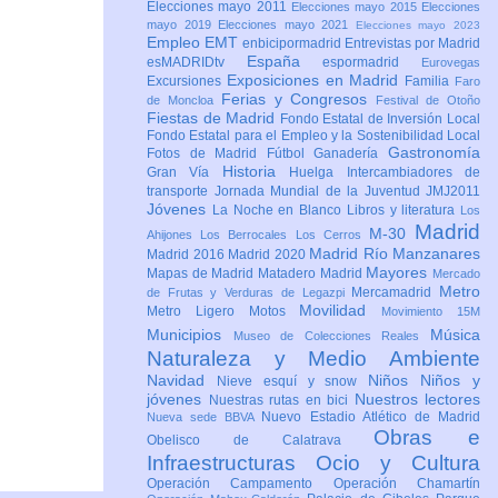
Elecciones mayo 2011
Elecciones mayo 2015
Elecciones
mayo 2019
Elecciones mayo 2021
Elecciones mayo 2023
Empleo
EMT
enbicipormadrid
Entrevistas por Madrid
España
esMADRIDtv
espormadrid
Eurovegas
Exposiciones en Madrid
Excursiones
Familia
Faro
Ferias y Congresos
de Moncloa
Festival de Otoño
Fiestas de Madrid
Fondo Estatal de Inversión Local
Fondo Estatal para el Empleo y la Sostenibilidad Local
Gastronomía
Fotos de Madrid
Fútbol
Ganadería
Historia
Gran Vía
Huelga
Intercambiadores de
transporte
Jornada Mundial de la Juventud JMJ2011
Jóvenes
La Noche en Blanco
Libros y literatura
Los
Madrid
M-30
Ahijones
Los Berrocales
Los Cerros
Madrid Río Manzanares
Madrid 2016
Madrid 2020
Mayores
Mapas de Madrid
Matadero Madrid
Mercado
Metro
Mercamadrid
de Frutas y Verduras de Legazpi
Movilidad
Metro Ligero
Motos
Movimiento 15M
Municipios
Música
Museo de Colecciones Reales
Naturaleza y Medio Ambiente
Navidad
Niños
Niños y
Nieve esquí y snow
jóvenes
Nuestros lectores
Nuestras rutas en bici
Nuevo Estadio Atlético de Madrid
Nueva sede BBVA
Obras e
Obelisco de Calatrava
Infraestructuras
Ocio y Cultura
Operación Campamento
Operación Chamartín