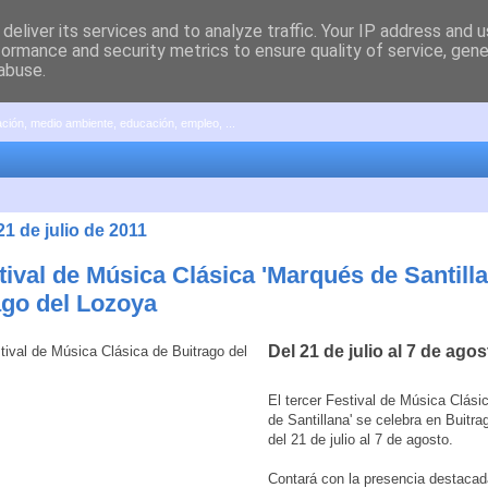
deliver its services and to analyze traffic. Your IP address and 
formance and security metrics to ensure quality of service, gen
abuse.
pación, medio ambiente, educación, empleo, ...
21 de julio de 2011
stival de Música Clásica 'Marqués de Santill
ago del Lozoya
Del 21 de julio al 7 de ago
El tercer Festival de Música Clási
de Santillana' se celebra en Buitr
del 21 de julio al 7 de agosto.
Contará con la presencia destacad