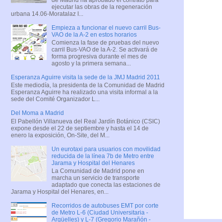
ejecutar las obras de la regeneración
urbana 14.06-Moratalaz I...
Empieza a funcionar el nuevo carril Bus-
VAO de la A-2 en estos horarios
Comienza la fase de pruebas del nuevo
carril Bus-VAO de la A-2. Se activará de
forma progresiva durante el mes de
agosto y la primera semana...
Esperanza Aguirre visita la sede de la JMJ Madrid 2011
Este mediodía, la presidenta de la Comunidad de Madrid
Esperanza Aguirre ha realizado una visita informal a la
sede del Comité Organizador L...
Del Moma a Madrid
El Pabellón Villanueva del Real Jardín Botánico (CSIC)
expone desde el 22 de septiembre y hasta el 14 de
enero la exposición, On-Site, del M...
Un eurotaxi para usuarios con movilidad
reducida de la línea 7b de Metro entre
Jarama y Hospital del Henares
La Comunidad de Madrid pone en
marcha un servicio de transporte
adaptado que conecta las estaciones de
Jarama y Hospital del Henares, en...
Recorridos de autobuses EMT por corte
de Metro L-6 (Ciudad Universitaria -
Argüelles) y L-7 (Gregorio Marañón -