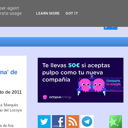
user-agent
erate usage
LEARN MORE
GOT IT
ana' de
sto de 2011
ca 'Marqués
ago del Lozoya
a de Ara