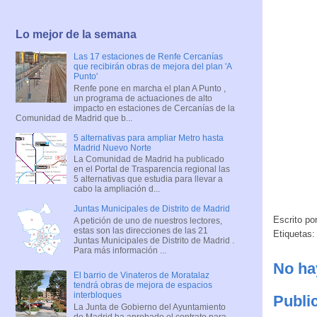
Lo mejor de la semana
Las 17 estaciones de Renfe Cercanías
que recibirán obras de mejora del plan 'A
Punto'
Renfe pone en marcha el plan A Punto ,
un programa de actuaciones de alto
impacto en estaciones de Cercanías de la
Comunidad de Madrid que b...
5 alternativas para ampliar Metro hasta
Madrid Nuevo Norte
La Comunidad de Madrid ha publicado
en el Portal de Trasparencia regional las
5 alternativas que estudia para llevar a
cabo la ampliación d...
Juntas Municipales de Distrito de Madrid
Escrito po
A petición de uno de nuestros lectores,
estas son las direcciones de las 21
Etiquetas
Juntas Municipales de Distrito de Madrid .
Para más información ...
No ha
El barrio de Vinateros de Moratalaz
tendrá obras de mejora de espacios
interbloques
Publi
La Junta de Gobierno del Ayuntamiento
de Madrid ha aprobado el contrato para