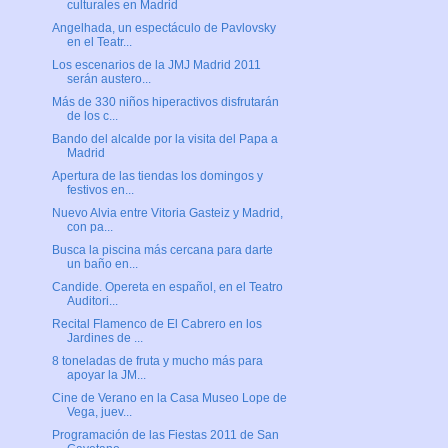
culturales en Madrid
Angelhada, un espectáculo de Pavlovsky
en el Teatr...
Los escenarios de la JMJ Madrid 2011
serán austero...
Más de 330 niños hiperactivos disfrutarán
de los c...
Bando del alcalde por la visita del Papa a
Madrid
Apertura de las tiendas los domingos y
festivos en...
Nuevo Alvia entre Vitoria Gasteiz y Madrid,
con pa...
Busca la piscina más cercana para darte
un baño en...
Candide. Opereta en español, en el Teatro
Auditori...
Recital Flamenco de El Cabrero en los
Jardines de ...
8 toneladas de fruta y mucho más para
apoyar la JM...
Cine de Verano en la Casa Museo Lope de
Vega, juev...
Programación de las Fiestas 2011 de San