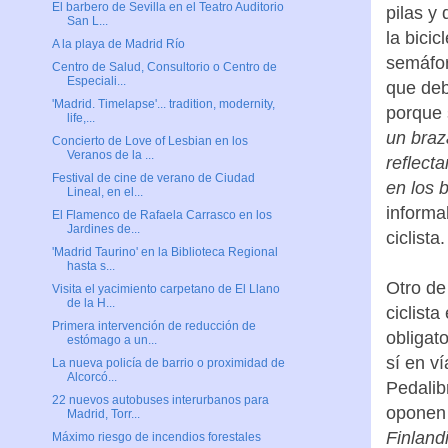
El barbero de Sevilla en el Teatro Auditorio
pilas y
San L...
la bicic
A la playa de Madrid Río
semáfor
Centro de Salud, Consultorio o Centro de
Especiali...
que debe
'Madrid. Timelapse'... tradition, modernity,
porque 
life,...
un braz
Concierto de Love of Lesbian en los
Veranos de la ...
reflect
Festival de cine de verano de Ciudad
en los 
Lineal, en el...
informa
El Flamenco de Rafaela Carrasco en los
Jardines de...
ciclista.
'Madrid Taurino' en la Biblioteca Regional
hasta s...
Otro de
Visita el yacimiento carpetano de El Llano
de la H...
ciclista
Primera intervención de reducción de
obligat
estómago a un...
sí en v
La nueva policía de barrio o proximidad de
Alcorcó...
Pedalib
22 nuevos autobuses interurbanos para
oponen 
Madrid, Torr...
Finland
Máximo riesgo de incendios forestales