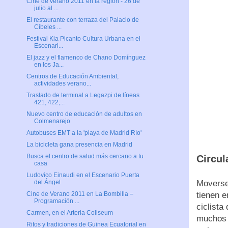
Cine de verano 2011 en la región - 26 de
julio al ...
El restaurante con terraza del Palacio de
Cibeles ...
Festival Kia Picanto Cultura Urbana en el
Escenari...
El jazz y el flamenco de Chano Domínguez
en los Ja...
Centros de Educación Ambiental,
actividades verano...
Traslado de terminal a Legazpi de líneas
421, 422,...
Nuevo centro de educación de adultos en
Colmenarejo
Autobuses EMT a la 'playa de Madrid Río'
La bicicleta gana presencia en Madrid
Busca el centro de salud más cercano a tu
Circul
casa
Ludovico Einaudi en el Escenario Puerta
Moverse 
del Ángel
tienen e
Cine de Verano 2011 en La Bombilla –
Programación ...
ciclista
Carmen, en el Arteria Coliseum
muchos d
Ritos y tradiciones de Guinea Ecuatorial en