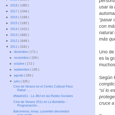
persona
►
2018
( 1385 )
usar la 
►
2017
( 1344 )
automar
►
2016
( 1168 )
“pasar 
►
2015
( 1182 )
con más
►
2014
( 1415 )
natural
►
2013
( 1682 )
más que
►
2012
( 1648 )
▼
2011
( 3181 )
Uno de 
►
diciembre
( 171 )
es la g
►
noviembre
( 159 )
►
octubre
( 172 )
muchos 
►
septiembre
( 195 )
►
agosto
( 283 )
Según P
▼
julio
( 326 )
complic
Cine de Verano en el Centro Cultural Paco
“sí lo e
Rabal - ...
protege
#Madrid11 - La JMJ en las Redes Sociales
Cine de Verano 2011 en La Bombilla –
cruce a
Programación ...
Balconeras, lonas, y puentes decorados