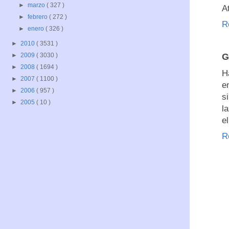
►
marzo
( 327 )
A
►
febrero
( 272 )
R
►
enero
( 326 )
►
2010
( 3531 )
G
►
2009
( 3030 )
►
2008
( 1694 )
H
►
2007
( 1100 )
e
►
2006
( 957 )
s
►
2005
( 10 )
l
el
R