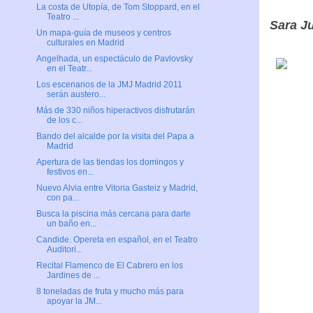
La costa de Utopía, de Tom Stoppard, en el
Teatro ...
Sara J
Un mapa-guía de museos y centros
culturales en Madrid
Angelhada, un espectáculo de Pavlovsky
en el Teatr...
Los escenarios de la JMJ Madrid 2011
serán austero...
Más de 330 niños hiperactivos disfrutarán
de los c...
Bando del alcalde por la visita del Papa a
Madrid
Apertura de las tiendas los domingos y
festivos en...
Nuevo Alvia entre Vitoria Gasteiz y Madrid,
con pa...
Busca la piscina más cercana para darte
un baño en...
Candide. Opereta en español, en el Teatro
Auditori...
Recital Flamenco de El Cabrero en los
Jardines de ...
8 toneladas de fruta y mucho más para
apoyar la JM...