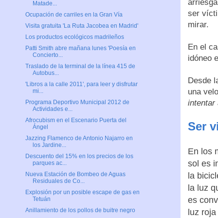
arriesga
Matade...
ser víc
Ocupación de carriles en la Gran Vía
mirar.
Visita gratuita 'La Ruta Jacobea en Madrid'
Los productos ecológicos madrileños
En el ca
Patti Smith abre mañana lunes 'Poesía en
Concierto...
idóneo e
Traslado de la terminal de la línea 415 de
Autobus...
Desde la
'Libros a la calle 2011', para leer y disfrutar
una vel
mi...
intentar
Programa Deportivo Municipal 2012 de
Actividades e...
Afrocubism en el Escenario Puerta del
Ser v
Ángel
Jazzing Flamenco de Antonio Najarro en
los Jardine...
En los 
Descuento del 15% en los precios de los
sol es 
parques ac...
la bicic
Nueva Estación de Bombeo de Aguas
Residuales de Co...
la luz 
Explosión por un posible escape de gas en
es conv
Tetuán
Anillamiento de los pollos de buitre negro
luz roj