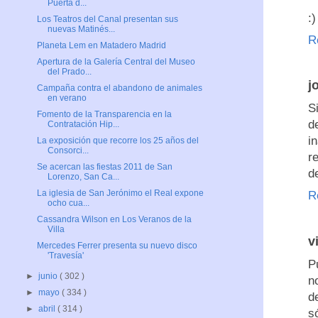
Puerta d...
:)
Los Teatros del Canal presentan sus
nuevas Matinés...
R
Planeta Lem en Matadero Madrid
Apertura de la Galería Central del Museo
del Prado...
j
Campaña contra el abandono de animales
en verano
S
Fomento de la Transparencia en la
d
Contratación Hip...
i
La exposición que recorre los 25 años del
Consorci...
r
Se acercan las fiestas 2011 de San
d
Lorenzo, San Ca...
La iglesia de San Jerónimo el Real expone
R
ocho cua...
Cassandra Wilson en Los Veranos de la
Villa
v
Mercedes Ferrer presenta su nuevo disco
'Travesía'
P
►
junio
( 302 )
n
►
mayo
( 334 )
d
►
abril
( 314 )
s