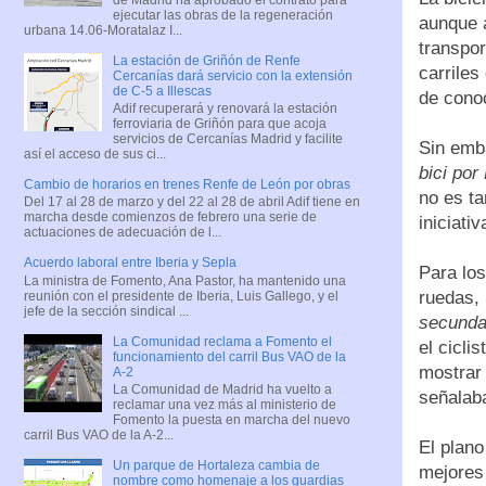
ejecutar las obras de la regeneración
aunque 
urbana 14.06-Moratalaz I...
transpor
La estación de Griñón de Renfe
carriles
Cercanías dará servicio con la extensión
de C-5 a Illescas
de conoc
Adif recuperará y renovará la estación
ferroviaria de Griñón para que acoja
servicios de Cercanías Madrid y facilite
Sin emb
así el acceso de sus ci...
bici por
Cambio de horarios en trenes Renfe de León por obras
no es ta
Del 17 al 28 de marzo y del 22 al 28 de abril Adif tiene en
marcha desde comienzos de febrero una serie de
iniciativ
actuaciones de adecuación de l...
Acuerdo laboral entre Iberia y Sepla
Para los
La ministra de Fomento, Ana Pastor, ha mantenido una
ruedas,
reunión con el presidente de Iberia, Luis Gallego, y el
jefe de la sección sindical ...
secunda
La Comunidad reclama a Fomento el
el cicli
funcionamiento del carril Bus VAO de la
mostrar
A-2
La Comunidad de Madrid ha vuelto a
señalaba
reclamar una vez más al ministerio de
Fomento la puesta en marcha del nuevo
carril Bus VAO de la A-2...
El plan
Un parque de Hortaleza cambia de
mejores 
nombre como homenaje a los guardias