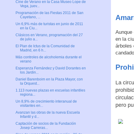
Cine de Verano en la Casa Museo Lope de
Vega, juev...
Programación de las Fiestas 2011 de San
Amarr
Cayetano, ...
Un 6,9% más de turistas en junio de 2011
en la Ciu...
Aunque 
Clásicos en Verano, programación del 27
en la ci
de julio a...
árboles 
El Plan de Ictus de la Comunidad de
Madrid, en 6 h...
candado 
Más controles de alcoholemia durante el
verano
Prohi
Esperanza Fernández y David Dorantes en
los Jardin...
Daniel Barenboim en la Plaza Mayor, con
La circ
la Orquest...
prohibi
1.113 nuevas plazas en escuelas infantiles
regiona...
circula
Un 8,9% de crecimiento interanual de
pero pu
visitantes en...
Avanzan las obras de la nueva Escuela
Infantil y d...
Captación de socios de la Fundación
Josep Carreras...