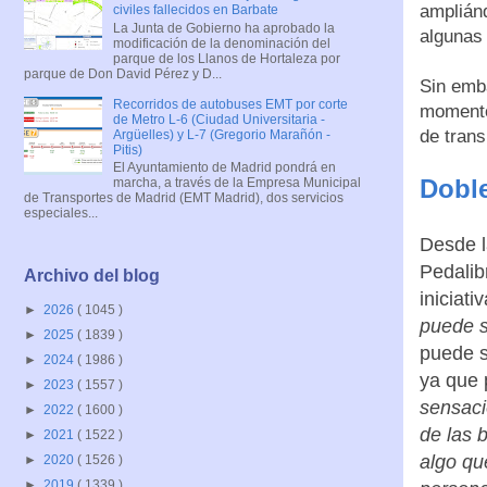
ampliánd
civiles fallecidos en Barbate
La Junta de Gobierno ha aprobado la
algunas 
modificación de la denominación del
parque de los Llanos de Hortaleza por
parque de Don David Pérez y D...
Sin emba
Recorridos de autobuses EMT por corte
momento
de Metro L-6 (Ciudad Universitaria -
de trans
Argüelles) y L-7 (Gregorio Marañón -
Pitis)
El Ayuntamiento de Madrid pondrá en
Doble
marcha, a través de la Empresa Municipal
de Transportes de Madrid (EMT Madrid), dos servicios
especiales...
Desde l
Pedalib
Archivo del blog
iniciati
►
2026
( 1045 )
puede se
►
2025
( 1839 )
puede 
►
2024
( 1986 )
ya que
►
2023
( 1557 )
sensaci
►
2022
( 1600 )
de las b
►
2021
( 1522 )
algo qu
►
2020
( 1526 )
►
2019
( 1339 )