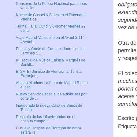
obligat
Consejos de la Policía Nacional para unas
vacacion...
extendi
Noche de Gospel & Blues en el Escenario
segurid
Puerta del...
Turina, Falla, Guridi y Colomer, viernes 22
vez de 
de jul...
Viaje Madrid-Valladolid en el Avant S-114 -
Otra de
#Avant...
Poesía y Cante de Carmen Linares en los
permiten
Jardines S...
y respe
III Festival de Música Clásica 'Marqués de
Santill...
El SATE (Servicio de Atención al Turista
El cole
Extranjer...
muchas 
Abierto el primer café-bar de Madrid Río en
el par...
ponen e
Nuevo Servicio Especial de autobuses por
aceras 
corte de ...
semáfor
Inaugurada la nueva Casa de Baños de
Tetuán
Desalojo de las infraviviendas en el
Escrito
antiguo campo...
Etiquet
El nuevo Hospital del Torrejón de Ardoz
estará lis...