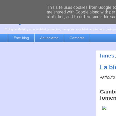
This site uses cookies from Google to 
are shared with Google along with per
es por madrid
statistics, and to detect and address
El blog de Madrid y su actualidad, proyectos, transporte, movilidad, arquitectura, partici
Este blog
Anunciarse
Contacto
lunes,
La bi
Artículo
Cambia
fomen