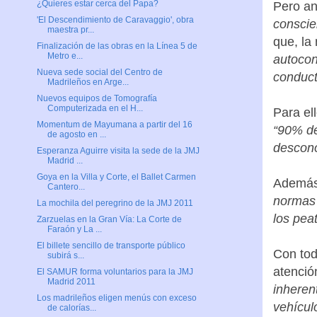
¿Quieres estar cerca del Papa?
Pero an
'El Descendimiento de Caravaggio', obra
conscie
maestra pr...
que, la
Finalización de las obras en la Línea 5 de
Metro e...
autocon
Nueva sede social del Centro de
conduct
Madrileños en Arge...
Nuevos equipos de Tomografía
Computerizada en el H...
Para el
Momentum de Mayumana a partir del 16
“90% de
de agosto en ...
descono
Esperanza Aguirre visita la sede de la JMJ
Madrid ...
Goya en la Villa y Corte, el Ballet Carmen
Además,
Cantero...
normas 
La mochila del peregrino de la JMJ 2011
los pea
Zarzuelas en la Gran Vía: La Corte de
Faraón y La ...
El billete sencillo de transporte público
Con tod
subirá s...
atenció
El SAMUR forma voluntarios para la JMJ
Madrid 2011
inherent
Los madrileños eligen menús con exceso
vehícul
de calorías...