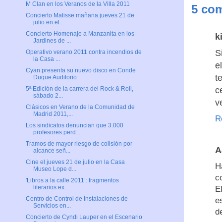
M Clan en los Veranos de la Villa 2011
5 com
Concierto Matisse mañana jueves 21 de
julio en el ...
Concierto Homenaje a Manzanita en los
k
Jardines de ...
S
Operativo verano 2011 contra incendios de
la Casa ...
e
Cyan presenta su nuevo disco en Conde
t
Duque Auditorio
c
5ª Edición de la carrera del Rock & Roll,
sábado 2...
v
Clásicos en Verano de la Comunidad de
Madrid 2011,...
R
Los sindicatos denuncian que 3.000
profesores perd...
Tramos de mayor riesgo de colisión por
A
alcance señ...
Cine el jueves 21 de julio en la Casa
H
Museo Lope d...
c
'Libros a la calle 2011’: fragmentos
literarios ex...
E
Centro de Control de Instalaciones de
e
Servicios en...
d
Concierto de Cyndi Lauper en el Escenario