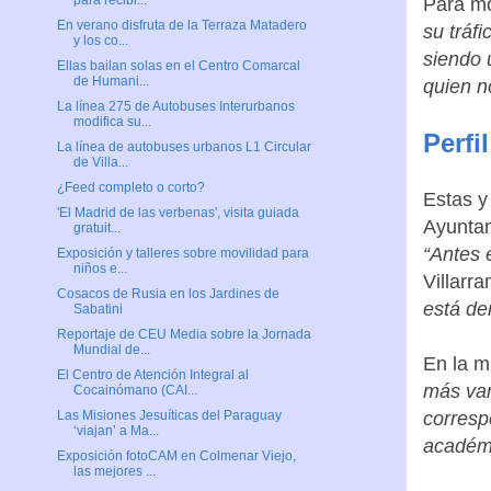
para recibi...
Para mo
En verano disfruta de la Terraza Matadero
su tráf
y los co...
siendo 
Ellas bailan solas en el Centro Comarcal
de Humani...
quien n
La línea 275 de Autobuses Interurbanos
modifica su...
Perfil
La línea de autobuses urbanos L1 Circular
de Villa...
¿Feed completo o corto?
Estas y 
'El Madrid de las verbenas', visita guiada
Ayuntam
gratuit...
“Antes 
Exposición y talleres sobre movilidad para
niños e...
Villarr
Cosacos de Rusia en los Jardines de
está de
Sabatini
Reportaje de CEU Media sobre la Jornada
Mundial de...
En la m
El Centro de Atención Integral al
más var
Cocainómano (CAI...
corresp
Las Misiones Jesuíticas del Paraguay
‘viajan’ a Ma...
académic
Exposición fotoCAM en Colmenar Viejo,
las mejores ...