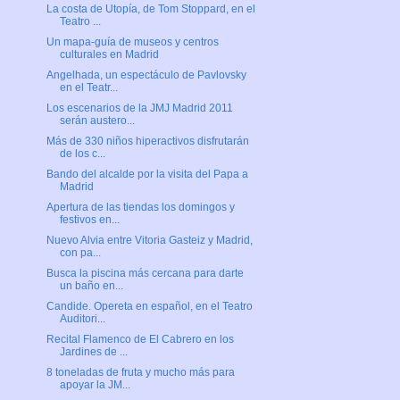
La costa de Utopía, de Tom Stoppard, en el
Teatro ...
Un mapa-guía de museos y centros
culturales en Madrid
Angelhada, un espectáculo de Pavlovsky
en el Teatr...
Los escenarios de la JMJ Madrid 2011
serán austero...
Más de 330 niños hiperactivos disfrutarán
de los c...
Bando del alcalde por la visita del Papa a
Madrid
Apertura de las tiendas los domingos y
festivos en...
Nuevo Alvia entre Vitoria Gasteiz y Madrid,
con pa...
Busca la piscina más cercana para darte
un baño en...
Candide. Opereta en español, en el Teatro
Auditori...
Recital Flamenco de El Cabrero en los
Jardines de ...
8 toneladas de fruta y mucho más para
apoyar la JM...