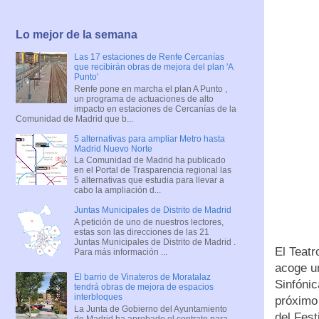
Lo mejor de la semana
Las 17 estaciones de Renfe Cercanías
que recibirán obras de mejora del plan 'A
Punto'
Renfe pone en marcha el plan A Punto ,
un programa de actuaciones de alto
impacto en estaciones de Cercanías de la
Comunidad de Madrid que b...
5 alternativas para ampliar Metro hasta
Madrid Nuevo Norte
La Comunidad de Madrid ha publicado
en el Portal de Trasparencia regional las
5 alternativas que estudia para llevar a
cabo la ampliación d...
Juntas Municipales de Distrito de Madrid
A petición de uno de nuestros lectores,
estas son las direcciones de las 21
Juntas Municipales de Distrito de Madrid .
El Teatr
Para más información ...
acoge un
El barrio de Vinateros de Moratalaz
Sinfónic
tendrá obras de mejora de espacios
interbloques
próximo 
La Junta de Gobierno del Ayuntamiento
del Fest
de Madrid ha aprobado el contrato para