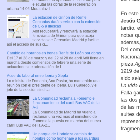
ejecutar las obras de la regeneración
urbana 14.06-Moratalaz I...
En este 
La estación de Griñón de Renfe
Jesús G
Cercanías dará servicio con la extensión
de C-5 a Illescas
tardío, 
Adif recuperará y renovará la estación
notas q
ferroviaria de Griñón para que acoja
servicios de Cercanías Madrid y facilite
además, 
así el acceso de sus ci...
Del com
Cambio de horarios en trenes Renfe de León por obras
Nacional
Del 17 al 28 de marzo y del 22 al 28 de abril Adif tiene en
marcha desde comienzos de febrero una serie de
pieza
Ag
actuaciones de adecuación de l...
1919 d
Acuerdo laboral entre Iberia y Sepla
sido se
La ministra de Fomento, Ana Pastor, ha mantenido una
La vida
reunión con el presidente de Iberia, Luis Gallego, y el
jefe de la sección sindical ...
Falla ga
La Comunidad reclama a Fomento el
las dos 
funcionamiento del carril Bus VAO de la
de las 
A-2
La Comunidad de Madrid ha vuelto a
suites d
reclamar una vez más al ministerio de
represen
Fomento la puesta en marcha del nuevo
carril Bus VAO de la A-2...
fragment
Un parque de Hortaleza cambia de
nombre como homenaje a los guardias