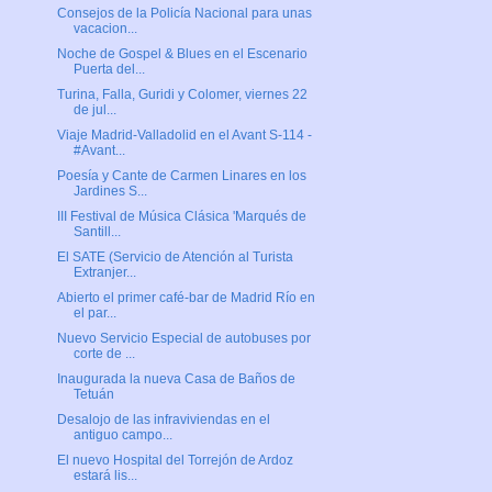
Consejos de la Policía Nacional para unas
vacacion...
Noche de Gospel & Blues en el Escenario
Puerta del...
Turina, Falla, Guridi y Colomer, viernes 22
de jul...
Viaje Madrid-Valladolid en el Avant S-114 -
#Avant...
Poesía y Cante de Carmen Linares en los
Jardines S...
III Festival de Música Clásica 'Marqués de
Santill...
El SATE (Servicio de Atención al Turista
Extranjer...
Abierto el primer café-bar de Madrid Río en
el par...
Nuevo Servicio Especial de autobuses por
corte de ...
Inaugurada la nueva Casa de Baños de
Tetuán
Desalojo de las infraviviendas en el
antiguo campo...
El nuevo Hospital del Torrejón de Ardoz
estará lis...