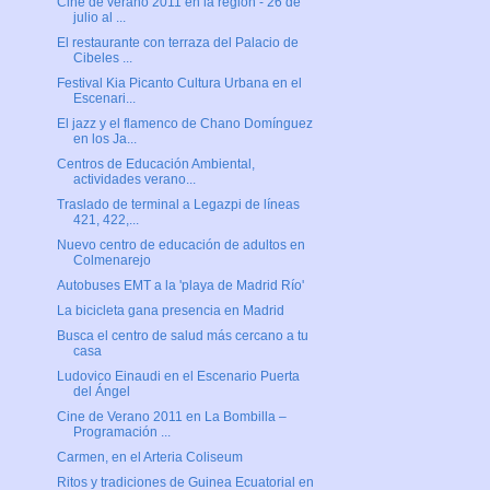
Cine de verano 2011 en la región - 26 de
julio al ...
El restaurante con terraza del Palacio de
Cibeles ...
Festival Kia Picanto Cultura Urbana en el
Escenari...
El jazz y el flamenco de Chano Domínguez
en los Ja...
Centros de Educación Ambiental,
actividades verano...
Traslado de terminal a Legazpi de líneas
421, 422,...
Nuevo centro de educación de adultos en
Colmenarejo
Autobuses EMT a la 'playa de Madrid Río'
La bicicleta gana presencia en Madrid
Busca el centro de salud más cercano a tu
casa
Ludovico Einaudi en el Escenario Puerta
del Ángel
Cine de Verano 2011 en La Bombilla –
Programación ...
Carmen, en el Arteria Coliseum
Ritos y tradiciones de Guinea Ecuatorial en