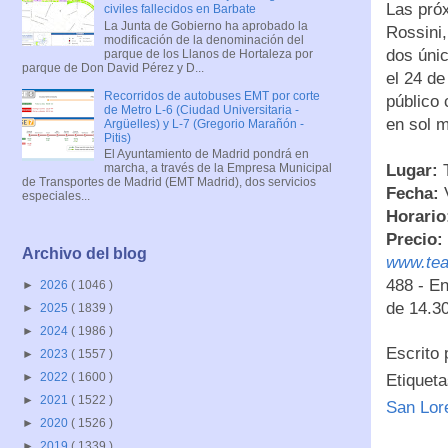
Las próx
civiles fallecidos en Barbate
La Junta de Gobierno ha aprobado la
Rossini,
modificación de la denominación del
dos únic
parque de los Llanos de Hortaleza por
parque de Don David Pérez y D...
el 24 de
Recorridos de autobuses EMT por corte
público 
de Metro L-6 (Ciudad Universitaria -
en sol 
Argüelles) y L-7 (Gregorio Marañón -
Pitis)
El Ayuntamiento de Madrid pondrá en
marcha, a través de la Empresa Municipal
Lugar:
T
de Transportes de Madrid (EMT Madrid), dos servicios
Fecha:
V
especiales...
Horario
Precio:
Archivo del blog
www.teat
488 - En
►
2026
( 1046 )
de 14.30
►
2025
( 1839 )
►
2024
( 1986 )
Escrito
►
2023
( 1557 )
►
2022
( 1600 )
Etiquet
►
2021
( 1522 )
San Lor
►
2020
( 1526 )
►
2019
( 1339 )