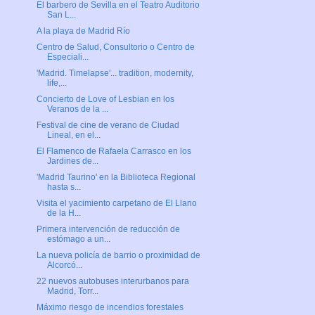
El barbero de Sevilla en el Teatro Auditorio
San L...
A la playa de Madrid Río
Centro de Salud, Consultorio o Centro de
Especiali...
'Madrid. Timelapse'... tradition, modernity,
life,...
Concierto de Love of Lesbian en los
Veranos de la ...
Festival de cine de verano de Ciudad
Lineal, en el...
El Flamenco de Rafaela Carrasco en los
Jardines de...
'Madrid Taurino' en la Biblioteca Regional
hasta s...
Visita el yacimiento carpetano de El Llano
de la H...
Primera intervención de reducción de
estómago a un...
La nueva policía de barrio o proximidad de
Alcorcó...
22 nuevos autobuses interurbanos para
Madrid, Torr...
Máximo riesgo de incendios forestales