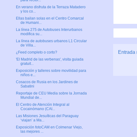
para recibi...
En verano disfruta de la Terraza Matadero
y los co...
Ellas bailan solas en el Centro Comarcal
de Humani...
La línea 275 de Autobuses Interurbanos
modifica su...
La línea de autobuses urbanos L1 Circular
de Villa...
Entrada 
¿Feed completo o corto?
'El Madrid de las verbenas', visita guiada
gratuit...
Exposición y talleres sobre movilidad para
niños e...
Cosacos de Rusia en los Jardines de
Sabatini
Reportaje de CEU Media sobre la Jornada
Mundial de...
El Centro de Atención Integral al
Cocainómano (CAI...
Las Misiones Jesuíticas del Paraguay
‘viajan’ a Ma...
Exposición fotoCAM en Colmenar Viejo,
las mejores ...