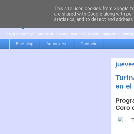
This site uses cookies from Google to 
are shared with Google along with per
es por madrid
statistics, and to detect and address
El blog de Madrid y su actualidad, proyectos, transporte, movilidad, arquitectura, partici
Este blog
Anunciarse
Contacto
jueves
Turin
en el
Progr
Coro 