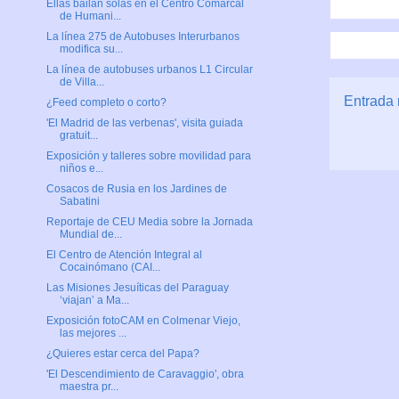
Ellas bailan solas en el Centro Comarcal
de Humani...
La línea 275 de Autobuses Interurbanos
modifica su...
La línea de autobuses urbanos L1 Circular
de Villa...
Entrada 
¿Feed completo o corto?
'El Madrid de las verbenas', visita guiada
gratuit...
Exposición y talleres sobre movilidad para
niños e...
Cosacos de Rusia en los Jardines de
Sabatini
Reportaje de CEU Media sobre la Jornada
Mundial de...
El Centro de Atención Integral al
Cocainómano (CAI...
Las Misiones Jesuíticas del Paraguay
‘viajan’ a Ma...
Exposición fotoCAM en Colmenar Viejo,
las mejores ...
¿Quieres estar cerca del Papa?
'El Descendimiento de Caravaggio', obra
maestra pr...