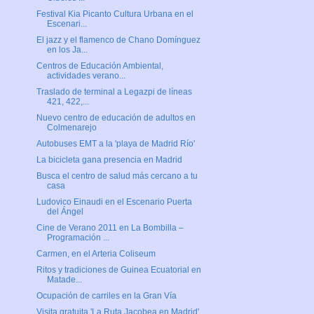
Festival Kia Picanto Cultura Urbana en el
Escenari...
El jazz y el flamenco de Chano Domínguez
en los Ja...
Centros de Educación Ambiental,
actividades verano...
Traslado de terminal a Legazpi de líneas
421, 422,...
Nuevo centro de educación de adultos en
Colmenarejo
Autobuses EMT a la 'playa de Madrid Río'
La bicicleta gana presencia en Madrid
Busca el centro de salud más cercano a tu
casa
Ludovico Einaudi en el Escenario Puerta
del Ángel
Cine de Verano 2011 en La Bombilla –
Programación ...
Carmen, en el Arteria Coliseum
Ritos y tradiciones de Guinea Ecuatorial en
Matade...
Ocupación de carriles en la Gran Vía
Visita gratuita 'La Ruta Jacobea en Madrid'