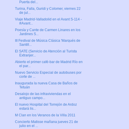
Puerta del...
Turina, Falla, Guridi y Colomer, viernes 22
de jul...
Viaje Madrid-Valladolid en el Avant S-114 -
#Avant...
Poesía y Cante de Carmen Linares en los
Jardines S...
III Festival de Música Clásica 'Marqués de
Santill...
El SATE (Servicio de Atención al Turista
Extranjer...
Abierto el primer café-bar de Madrid Río en
el par...
Nuevo Servicio Especial de autobuses por
corte de ...
Inaugurada la nueva Casa de Baños de
Tetuán
Desalojo de las infraviviendas en el
antiguo campo...
El nuevo Hospital del Torrejón de Ardoz
estará lis...
M Clan en los Veranos de la Villa 2011
Concierto Matisse mañana jueves 21 de
julio en el ...