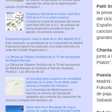
ejecutar las obras de la regeneración
Patti S
urbana 14.06-Moratalaz I...
la pres
Empieza a funcionar el nuevo carril Bus-
VAO de la A-2 en estos horarios
del cic
Comienza la fase de pruebas del nuevo
Español
carril Bus-VAO de la A-2. Se activará de
forma progresiva durante el mes de
cancion
agosto y la primera semana...
grandes
Esperanza Aguirre visita la sede de la JMJ Madrid 2011
Este mediodía, la presidenta de la Comunidad de Madrid
Esperanza Aguirre ha realizado una visita informal a la
Chantal
sede del Comité Organizador L...
junto a
La Oficina de Objetos Perdidos de la T4 del Aeropuerto
de Madrid-Barajas
Platón".
La Oficina de Objetos Perdidos de la T4 del Aeropuerto
de Madrid-Barajas se traslada al hall de Llegadas,
Planta 0 . Las oficinas de ob...
Poesía
Un eurotaxi para usuarios con movilidad
Madrid 
reducida de la línea 7b de Metro entre
Jarama y Hospital del Henares
Fukuoka
La Comunidad de Madrid pone en
de paja
marcha un servicio de transporte
adaptado que conecta las estaciones de
Sebasti
Jarama y Hospital del Henares, en...
Obras fase III en Moratalaz de nuevo
campo de rugby (parque forestal Fuente