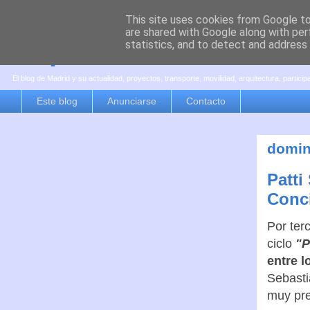
This site uses cookies from Google to 
are shared with Google along with per
es por madrid
statistics, and to detect and address
El blog de Madrid y su actualidad, proyectos, transporte, movilidad, arquitectura, partici
Este blog
Anunciarse
Contacto
domin
Patti
Conci
Por ter
ciclo
"P
entre l
Sebasti
muy pres