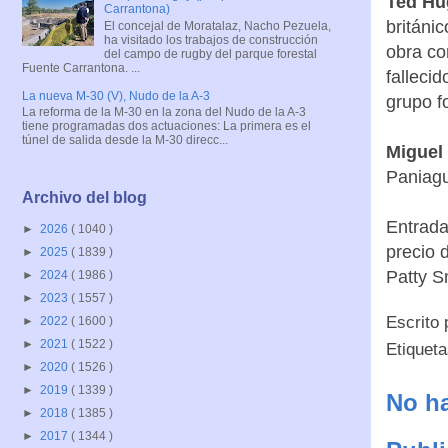
Ted Hu
Carrantona)
británi
El concejal de Moratalaz, Nacho Pezuela,
ha visitado los trabajos de construcción
obra co
del campo de rugby del parque forestal
Fuente Carrantona. ...
falleci
La nueva M-30 (V), Nudo de la A-3
grupo f
La reforma de la M-30 en la zona del Nudo de la A-3
tiene programadas dos actuaciones: La primera es el
túnel de salida desde la M-30 direcc...
Miguel
Paniagu
Archivo del blog
Entrada
►
2026
( 1040 )
precio 
►
2025
( 1839 )
Patty S
►
2024
( 1986 )
►
2023
( 1557 )
Escrito
►
2022
( 1600 )
►
2021
( 1522 )
Etiquet
►
2020
( 1526 )
►
2019
( 1339 )
No ha
►
2018
( 1385 )
►
2017
( 1344 )