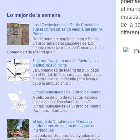
poemas 
el mund
Lo mejor de la semana
musical 
de la p
Las 17 estaciones de Renfe Cercanías
que recibirán obras de mejora del plan 'A
diferent
Punto'
Renfe pone en marcha el plan A Punto ,
un programa de actuaciones de alto
impacto en estaciones de Cercanías de la
Comunidad de Madrid que b...
5 alternativas para ampliar Metro hasta
Madrid Nuevo Norte
La Comunidad de Madrid ha publicado
en el Portal de Trasparencia regional las
5 alternativas que estudia para llevar a
cabo la ampliación d...
Juntas Municipales de Distrito de Madrid
A petición de uno de nuestros lectores,
estas son las direcciones de las 21
Juntas Municipales de Distrito de Madrid .
Para más información ...
El barrio de Vinateros de Moratalaz
tendrá obras de mejora de espacios
interbloques
La Junta de Gobierno del Ayuntamiento
de Madrid ha aprobado el contrato para