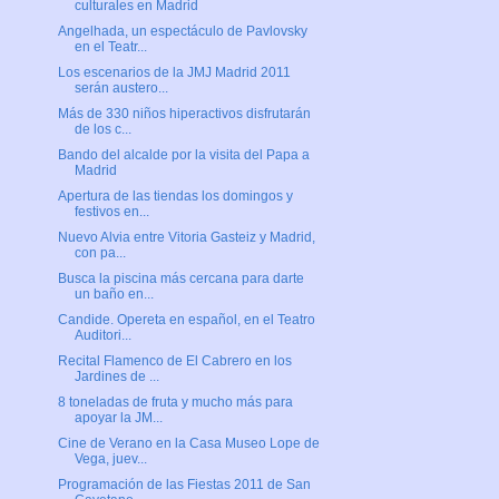
culturales en Madrid
Angelhada, un espectáculo de Pavlovsky
en el Teatr...
Los escenarios de la JMJ Madrid 2011
serán austero...
Más de 330 niños hiperactivos disfrutarán
de los c...
Bando del alcalde por la visita del Papa a
Madrid
Apertura de las tiendas los domingos y
festivos en...
Nuevo Alvia entre Vitoria Gasteiz y Madrid,
con pa...
Busca la piscina más cercana para darte
un baño en...
Candide. Opereta en español, en el Teatro
Auditori...
Recital Flamenco de El Cabrero en los
Jardines de ...
8 toneladas de fruta y mucho más para
apoyar la JM...
Cine de Verano en la Casa Museo Lope de
Vega, juev...
Programación de las Fiestas 2011 de San