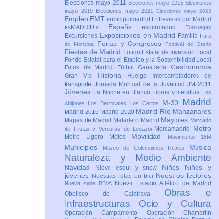
Elecciones mayo 2011
Elecciones mayo 2015
Elecciones
mayo 2019
Elecciones mayo 2021
Elecciones mayo 2023
Empleo
EMT
enbicipormadrid
Entrevistas por Madrid
España
esMADRIDtv
espormadrid
Eurovegas
Exposiciones en Madrid
Excursiones
Familia
Faro
Ferias y Congresos
de Moncloa
Festival de Otoño
Fiestas de Madrid
Fondo Estatal de Inversión Local
Fondo Estatal para el Empleo y la Sostenibilidad Local
Gastronomía
Fotos de Madrid
Fútbol
Ganadería
Historia
Gran Vía
Huelga
Intercambiadores de
transporte
Jornada Mundial de la Juventud JMJ2011
Jóvenes
La Noche en Blanco
Libros y literatura
Los
Madrid
M-30
Ahijones
Los Berrocales
Los Cerros
Madrid Río Manzanares
Madrid 2016
Madrid 2020
Mayores
Mapas de Madrid
Matadero Madrid
Mercado
Metro
Mercamadrid
de Frutas y Verduras de Legazpi
Movilidad
Metro Ligero
Motos
Movimiento 15M
Municipios
Música
Museo de Colecciones Reales
Naturaleza y Medio Ambiente
Navidad
Niños
Niños y
Nieve esquí y snow
jóvenes
Nuestros lectores
Nuestras rutas en bici
Nuevo Estadio Atlético de Madrid
Nueva sede BBVA
Obras e
Obelisco de Calatrava
Infraestructuras
Ocio y Cultura
Operación Campamento
Operación Chamartín