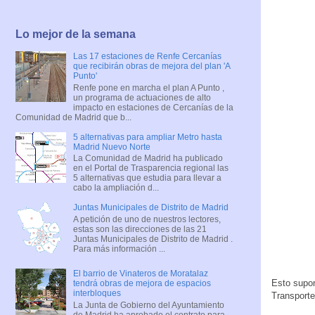
Lo mejor de la semana
Las 17 estaciones de Renfe Cercanías
que recibirán obras de mejora del plan 'A
Punto'
Renfe pone en marcha el plan A Punto ,
un programa de actuaciones de alto
impacto en estaciones de Cercanías de la
Comunidad de Madrid que b...
5 alternativas para ampliar Metro hasta
Madrid Nuevo Norte
La Comunidad de Madrid ha publicado
en el Portal de Trasparencia regional las
5 alternativas que estudia para llevar a
cabo la ampliación d...
Juntas Municipales de Distrito de Madrid
A petición de uno de nuestros lectores,
estas son las direcciones de las 21
Juntas Municipales de Distrito de Madrid .
Para más información ...
El barrio de Vinateros de Moratalaz
Esto supon
tendrá obras de mejora de espacios
interbloques
Transporte
La Junta de Gobierno del Ayuntamiento
de Madrid ha aprobado el contrato para