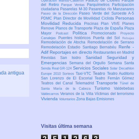
Palacio de Cibeles
Parque
Operación Mahou-Calderón
del Retiro
Parquímetros
Participación
Parque Ventas
ciudadana
Pasarelas M-30
Pasarelas río Manzanares
Paseo Verde del Suroeste A-5
Paseo de la Dirección
Personas
PDMC Plan Director de Movilidad Ciclista
Movilidad Reducida
Piscinas
Plan VIVE
Planes
Renove
Planos de Transporte
Plaza de España
Plaza
Política
Mayor
Promocionado
Podcast
Proyecto
Puentes históricos
Puerta del Sol
Canalejas
Rebajas
Remodelación de Atocha
Remodelación de Serrano
Renfe -
Remodelación Estadio Santiago Bernabéu
Adif
Reportajes en directo
Restaurantes en Madrid
Sanidad
Seguridad y
Revistas
San Isidro
Emergencias
Semana del Orgullo
Semana Santa
Servicios Sociales
Senda Real GR-124
Solar Decathlon
ada antigua
Teatro
Taxi-VTC
Teatro Auditorio
Europe 2010
Sorteos
San Lorenzo de El Escorial
Teatro Fernán Gómez
Transporte
Teatros del Canal
Telemadrid
Túnel de
Turismo
Valdebebas
Santa María de la Cabeza
Veranos de la Villa
Víctimas del terrorismo
Valdecarros
Vivienda
Zona Bajas Emisiones
Voluntarios
Visitas última semana
2
5
1
2
6
3