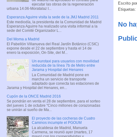
Escrito po
ejecutar las obras de la regeneración
urbana 14.06-Moratalaz I...
Etiquetas
Esperanza Aguirre visita la sede de la JMJ Madrid 2011
Este mediodía, la presidenta de la Comunidad de Madrid
No ha
Esperanza Aguirre ha realizado una visita informal a la
sede del Comité Organizador L...
Publi
Del Moma a Madrid
El Pabellón Villanueva del Real Jardín Botánico (CSIC)
expone desde el 22 de septiembre y hasta el 14 de
enero la exposición, On-Site, del M...
Un eurotaxi para usuarios con movilidad
reducida de la línea 7b de Metro entre
Jarama y Hospital del Henares
La Comunidad de Madrid pone en
marcha un servicio de transporte
adaptado que conecta las estaciones de
Jarama y Hospital del Henares, en...
Cupón de la ONCE Madrid 2016
Se pondrán en venta el 28 de septiembre, para el sorteo
del jueves 1 de octubre "Cinco millones de corazonadas
se unirán al sueño de Ma...
El proyecto de las cocheras de Cuatro
Caminos incumple el PGOUM
La alcaldesa de Madrid, Manuela
Carmena, se reunió ayer (martes, 17
mayo) con los cooperativistas y