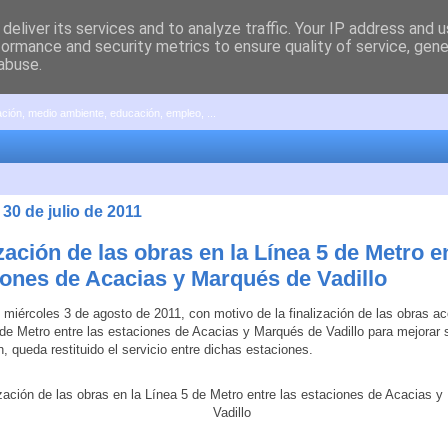
deliver its services and to analyze traffic. Your IP address and 
formance and security metrics to ensure quality of service, gen
abuse.
pación, medio ambiente, educación, empleo, ...
30 de julio de 2011
zación de las obras en la Línea 5 de Metro e
iones de Acacias y Marqués de Vadillo
el miércoles 3 de agosto de 2011, con motivo de la finalización de las obras 
 de Metro entre las estaciones de Acacias y Marqués de Vadillo para mejorar 
n, queda restituido el servicio entre dichas estaciones.