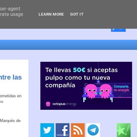
user-agent
erate usage
LEARN MORE
GOT IT
ntre las
acometidas en
su