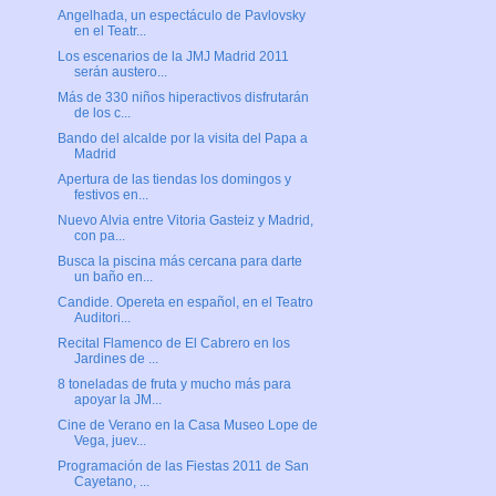
Angelhada, un espectáculo de Pavlovsky
en el Teatr...
Los escenarios de la JMJ Madrid 2011
serán austero...
Más de 330 niños hiperactivos disfrutarán
de los c...
Bando del alcalde por la visita del Papa a
Madrid
Apertura de las tiendas los domingos y
festivos en...
Nuevo Alvia entre Vitoria Gasteiz y Madrid,
con pa...
Busca la piscina más cercana para darte
un baño en...
Candide. Opereta en español, en el Teatro
Auditori...
Recital Flamenco de El Cabrero en los
Jardines de ...
8 toneladas de fruta y mucho más para
apoyar la JM...
Cine de Verano en la Casa Museo Lope de
Vega, juev...
Programación de las Fiestas 2011 de San
Cayetano, ...