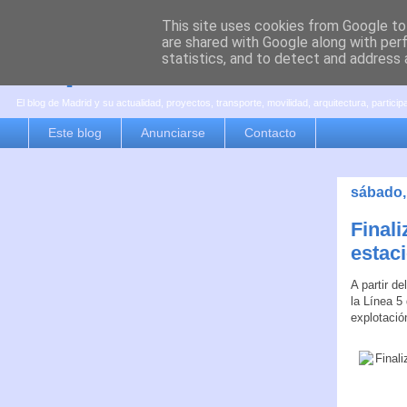
This site uses cookies from Google to 
are shared with Google along with per
es por madrid
statistics, and to detect and address 
El blog de Madrid y su actualidad, proyectos, transporte, movilidad, arquitectura, partici
Este blog
Anunciarse
Contacto
sábado, 
Finali
estac
A partir d
la Línea 5
explotació