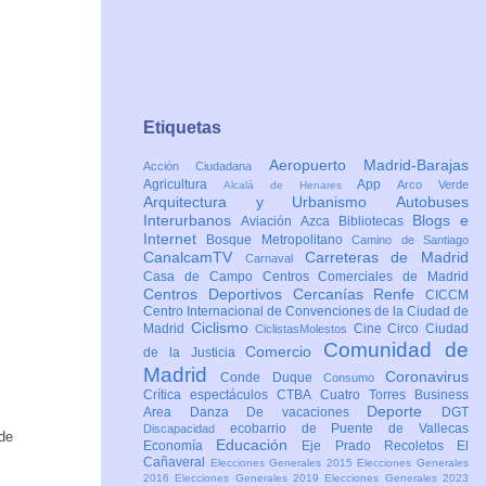
Etiquetas
Aeropuerto Madrid-Barajas
Acción Ciudadana
Agricultura
App
Arco Verde
Alcalá de Henares
Arquitectura y Urbanismo
Autobuses
Interurbanos
Blogs e
Aviación
Azca
Bibliotecas
Internet
Bosque Metropolitano
Camino de Santiago
CanalcamTV
Carreteras de Madrid
Carnaval
Casa de Campo
Centros Comerciales de Madrid
Centros Deportivos
Cercanías Renfe
CICCM
Centro Internacional de Convenciones de la Ciudad de
Ciclismo
Madrid
Cine
Circo
Ciudad
CiclistasMolestos
Comunidad de
Comercio
de la Justicia
Madrid
Coronavirus
Conde Duque
Consumo
Crítica espectáculos
CTBA Cuatro Torres Business
Deporte
Area
Danza
De vacaciones
DGT
ecobarrio de Puente de Vallecas
Discapacidad
 de
Educación
Economía
Eje Prado Recoletos
El
Cañaveral
Elecciones Generales 2015
Elecciones Generales
2016
Elecciones Generales 2019
Elecciones Generales 2023