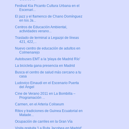
Festival Kia Picanto Cultura Urbana en el
Escenari...
El jazz y el flamenco de Chano Domínguez
en los Ja...
Centros de Educación Ambiental,
actividades verano...
Traslado de terminal a Legazpi de líneas
421, 422,...
Nuevo centro de educación de adultos en
Colmenarejo
Autobuses EMT a la 'playa de Madrid Río'
La bicicleta gana presencia en Madrid
Busca el centro de salud más cercano a tu
casa
Ludovico Einaudi en el Escenario Puerta
del Ángel
Cine de Verano 2011 en La Bombilla –
Programación ...
Carmen, en el Arteria Coliseum
Ritos y tradiciones de Guinea Ecuatorial en
Matade...
Ocupación de carriles en la Gran Vía
Visita gratuita 'La Ruta Jacobea en Madrid'