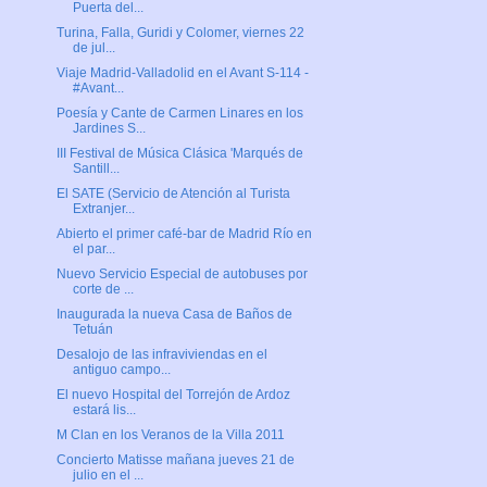
Puerta del...
Turina, Falla, Guridi y Colomer, viernes 22
de jul...
Viaje Madrid-Valladolid en el Avant S-114 -
#Avant...
Poesía y Cante de Carmen Linares en los
Jardines S...
III Festival de Música Clásica 'Marqués de
Santill...
El SATE (Servicio de Atención al Turista
Extranjer...
Abierto el primer café-bar de Madrid Río en
el par...
Nuevo Servicio Especial de autobuses por
corte de ...
Inaugurada la nueva Casa de Baños de
Tetuán
Desalojo de las infraviviendas en el
antiguo campo...
El nuevo Hospital del Torrejón de Ardoz
estará lis...
M Clan en los Veranos de la Villa 2011
Concierto Matisse mañana jueves 21 de
julio en el ...