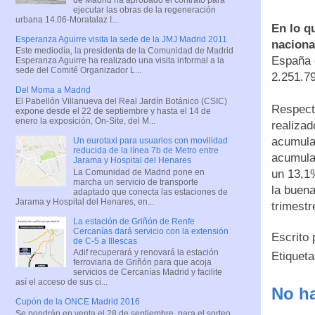
ejecutar las obras de la regeneración
urbana 14.06-Moratalaz I...
En lo q
Esperanza Aguirre visita la sede de la JMJ Madrid 2011
naciona
Este mediodía, la presidenta de la Comunidad de Madrid
España c
Esperanza Aguirre ha realizado una visita informal a la
sede del Comité Organizador L...
2.251.79
Del Moma a Madrid
El Pabellón Villanueva del Real Jardín Botánico (CSIC)
Respecto
expone desde el 22 de septiembre y hasta el 14 de
enero la exposición, On-Site, del M...
realizad
acumula
Un eurotaxi para usuarios con movilidad
reducida de la línea 7b de Metro entre
acumula
Jarama y Hospital del Henares
La Comunidad de Madrid pone en
un 13,1%
marcha un servicio de transporte
la buena
adaptado que conecta las estaciones de
Jarama y Hospital del Henares, en...
trimestr
La estación de Griñón de Renfe
Cercanías dará servicio con la extensión
Escrito
de C-5 a Illescas
Adif recuperará y renovará la estación
Etiquet
ferroviaria de Griñón para que acoja
servicios de Cercanías Madrid y facilite
así el acceso de sus ci...
No ha
Cupón de la ONCE Madrid 2016
Se pondrán en venta el 28 de septiembre, para el sorteo