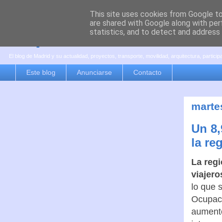
This site uses cookies from Google to 
are shared with Google along with per
es por madrid
statistics, and to detect and address
El blog de Madrid y su actualidad, proyectos, transporte, movilidad, arquitectura, partici
Este blog
Anunciarse
Contacto
martes
Un 8,
la re
La regi
viajero
lo que 
Ocupaci
aumento