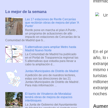
interna
Lo mejor de la semana
Las 17 estaciones de Renfe Cercanías
que recibirán obras de mejora del plan 'A
Punto'
Renfe pone en marcha el plan A Punto ,
un programa de actuaciones de alto
impacto en estaciones de Cercanías de la
Comunidad de Madrid que b...
5 alternativas para ampliar Metro hasta
Madrid Nuevo Norte
En el p
La Comunidad de Madrid ha publicado
año, lo
en el Portal de Trasparencia regional las
5 alternativas que estudia para llevar a
extranj
cabo la ampliación d...
mismo m
Juntas Municipales de Distrito de Madrid
turista
A petición de uno de nuestros lectores,
estas son las direcciones de las 21
millone
Juntas Municipales de Distrito de Madrid .
Para más información ...
extranj
noches
El barrio de Vinateros de Moratalaz
tendrá obras de mejora de espacios
interbloques
La Junta de Gobierno del Ayuntamiento
Aumen
de Madrid ha aprobado el contrato para