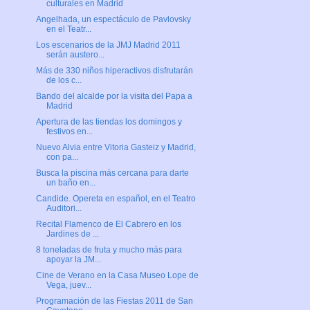
culturales en Madrid
Angelhada, un espectáculo de Pavlovsky
en el Teatr...
Los escenarios de la JMJ Madrid 2011
serán austero...
Más de 330 niños hiperactivos disfrutarán
de los c...
Bando del alcalde por la visita del Papa a
Madrid
Apertura de las tiendas los domingos y
festivos en...
Nuevo Alvia entre Vitoria Gasteiz y Madrid,
con pa...
Busca la piscina más cercana para darte
un baño en...
Candide. Opereta en español, en el Teatro
Auditori...
Recital Flamenco de El Cabrero en los
Jardines de ...
8 toneladas de fruta y mucho más para
apoyar la JM...
Cine de Verano en la Casa Museo Lope de
Vega, juev...
Programación de las Fiestas 2011 de San