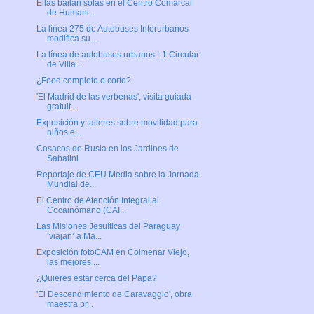
Ellas bailan solas en el Centro Comarcal
de Humani...
La línea 275 de Autobuses Interurbanos
modifica su...
La línea de autobuses urbanos L1 Circular
de Villa...
¿Feed completo o corto?
'El Madrid de las verbenas', visita guiada
gratuit...
Exposición y talleres sobre movilidad para
niños e...
Cosacos de Rusia en los Jardines de
Sabatini
Reportaje de CEU Media sobre la Jornada
Mundial de...
El Centro de Atención Integral al
Cocainómano (CAI...
Las Misiones Jesuíticas del Paraguay
‘viajan’ a Ma...
Exposición fotoCAM en Colmenar Viejo,
las mejores ...
¿Quieres estar cerca del Papa?
'El Descendimiento de Caravaggio', obra
maestra pr...