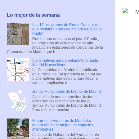
Lo mejor de la semana
Las 17 estaciones de Renfe Cercanías
que recibirán obras de mejora del plan 'A
Punto'
Renfe pone en marcha el plan A Punto ,
un programa de actuaciones de alto
impacto en estaciones de Cercanías de la
Comunidad de Madrid que b...
5 alternativas para ampliar Metro hasta
Madrid Nuevo Norte
La Comunidad de Madrid ha publicado
en el Portal de Trasparencia regional las
5 alternativas que estudia para llevar a
cabo la ampliación d...
Juntas Municipales de Distrito de Madrid
A petición de uno de nuestros lectores,
estas son las direcciones de las 21
Juntas Municipales de Distrito de Madrid .
Para más información ...
El barrio de Vinateros de Moratalaz
tendrá obras de mejora de espacios
interbloques
La Junta de Gobierno del Ayuntamiento
de Madrid ha aprobado el contrato para