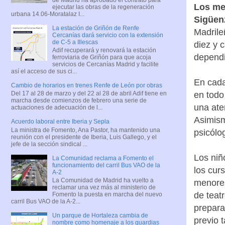
Los me
ejecutar las obras de la regeneración
urbana 14.06-Moratalaz I...
Sigüen
La estación de Griñón de Renfe
Madrile
Cercanías dará servicio con la extensión
de C-5 a Illescas
diez y 
Adif recuperará y renovará la estación
dependi
ferroviaria de Griñón para que acoja
servicios de Cercanías Madrid y facilite
así el acceso de sus ci...
En cada
Cambio de horarios en trenes Renfe de León por obras
en todo
Del 17 al 28 de marzo y del 22 al 28 de abril Adif tiene en
marcha desde comienzos de febrero una serie de
una ate
actuaciones de adecuación de l...
Asimism
Acuerdo laboral entre Iberia y Sepla
La ministra de Fomento, Ana Pastor, ha mantenido una
psicólo
reunión con el presidente de Iberia, Luis Gallego, y el
jefe de la sección sindical ...
Los niñ
La Comunidad reclama a Fomento el
funcionamiento del carril Bus VAO de la
los curs
A-2
La Comunidad de Madrid ha vuelto a
menores
reclamar una vez más al ministerio de
de teat
Fomento la puesta en marcha del nuevo
carril Bus VAO de la A-2...
prepara
Un parque de Hortaleza cambia de
previo 
nombre como homenaje a los guardias