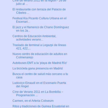
Cine de verano 2011 en la región - 26 de
julio al ...
El restaurante con terraza del Palacio de
Cibeles ...
Festival Kia Picanto Cultura Urbana en el
Escenari...
El jazz y el flamenco de Chano Domínguez
en los Ja...
Centros de Educación Ambiental,
actividades verano...
Traslado de terminal a Legazpi de líneas
421, 422,...
Nuevo centro de educación de adultos en
Colmenarejo
Autobuses EMT a la 'playa de Madrid Río'
La bicicleta gana presencia en Madrid
Busca el centro de salud más cercano a tu
casa
Ludovico Einaudi en el Escenario Puerta
del Ángel
Cine de Verano 2011 en La Bombilla –
Programación ...
Carmen, en el Arteria Coliseum
Ritos y tradiciones de Guinea Ecuatorial en