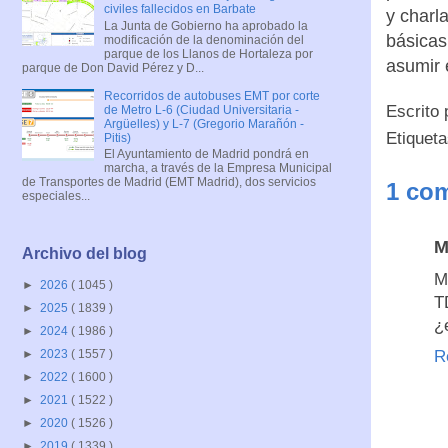
civiles fallecidos en Barbate
y charl
La Junta de Gobierno ha aprobado la
básicas
modificación de la denominación del
parque de los Llanos de Hortaleza por
asumir e
parque de Don David Pérez y D...
Recorridos de autobuses EMT por corte
Escrito
de Metro L-6 (Ciudad Universitaria -
Argüelles) y L-7 (Gregorio Marañón -
Etiquet
Pitis)
El Ayuntamiento de Madrid pondrá en
marcha, a través de la Empresa Municipal
de Transportes de Madrid (EMT Madrid), dos servicios
1 com
especiales...
M
Archivo del blog
M
►
2026
( 1045 )
T
►
2025
( 1839 )
¿
►
2024
( 1986 )
R
►
2023
( 1557 )
►
2022
( 1600 )
►
2021
( 1522 )
►
2020
( 1526 )
►
2019
( 1339 )