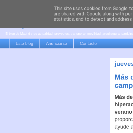
This site uses cookies from Google to 
are shared with Google along with per
es por madrid
statistics, and to detect and address
El blog de Madrid y su actualidad, proyectos, transporte, movilidad, arquitectura, partici
Este blog
Anunciarse
Contacto
jueves
Más d
camp
Más de 
hipera
verano
proporc
ayude a