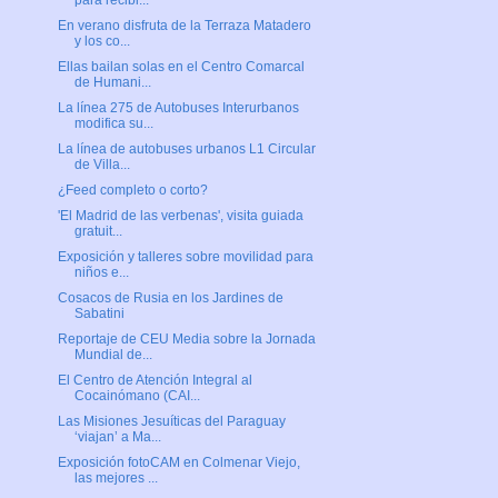
para recibi...
En verano disfruta de la Terraza Matadero
y los co...
Ellas bailan solas en el Centro Comarcal
de Humani...
La línea 275 de Autobuses Interurbanos
modifica su...
La línea de autobuses urbanos L1 Circular
de Villa...
¿Feed completo o corto?
'El Madrid de las verbenas', visita guiada
gratuit...
Exposición y talleres sobre movilidad para
niños e...
Cosacos de Rusia en los Jardines de
Sabatini
Reportaje de CEU Media sobre la Jornada
Mundial de...
El Centro de Atención Integral al
Cocainómano (CAI...
Las Misiones Jesuíticas del Paraguay
‘viajan’ a Ma...
Exposición fotoCAM en Colmenar Viejo,
las mejores ...