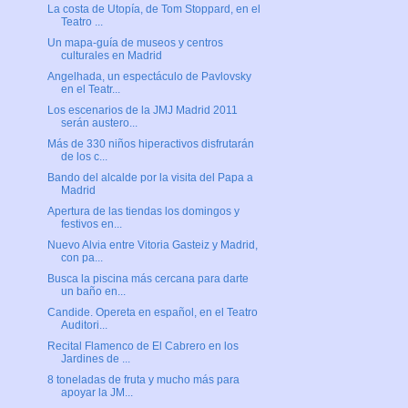
La costa de Utopía, de Tom Stoppard, en el
Teatro ...
Un mapa-guía de museos y centros
culturales en Madrid
Angelhada, un espectáculo de Pavlovsky
en el Teatr...
Los escenarios de la JMJ Madrid 2011
serán austero...
Más de 330 niños hiperactivos disfrutarán
de los c...
Bando del alcalde por la visita del Papa a
Madrid
Apertura de las tiendas los domingos y
festivos en...
Nuevo Alvia entre Vitoria Gasteiz y Madrid,
con pa...
Busca la piscina más cercana para darte
un baño en...
Candide. Opereta en español, en el Teatro
Auditori...
Recital Flamenco de El Cabrero en los
Jardines de ...
8 toneladas de fruta y mucho más para
apoyar la JM...