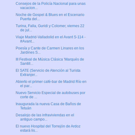
Consejos de la Policía Nacional para unas
vacacion...
Noche de Gospel & Blues en el Escenario
Puerta del...
Turina, Falla, Guridi y Colomer, viernes 22
de jul...
Viaje Madrid-Valladolid en el Avant S-114 -
#Avant...
Poesía y Cante de Carmen Linares en los
Jardines S...
III Festival de Música Clásica 'Marqués de
Santill...
El SATE (Servicio de Atención al Turista
Extranjer...
Abierto el primer café-bar de Madrid Río en
el par...
Nuevo Servicio Especial de autobuses por
corte de ...
Inaugurada la nueva Casa de Baños de
Tetuán
Desalojo de las infraviviendas en el
antiguo campo...
El nuevo Hospital del Torrejón de Ardoz
estará lis...