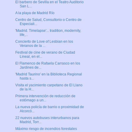
El barbero de Sevilla en el Teatro Auditorio
San L...
A la playa de Madrid Río
Centro de Salud, Consultorio o Centro de
Especiali...
'Madrid. Timelapse'... tradition, modernity,
life,...
Concierto de Love of Lesbian en los
Veranos de la ...
Festival de cine de verano de Ciudad
Lineal, en el...
El Flamenco de Rafaela Carrasco en los
Jardines de...
'Madrid Taurino' en la Biblioteca Regional
hasta s...
Visita el yacimiento carpetano de El Llano
de la H...
Primera intervención de reducción de
estómago a un...
La nueva policía de barrio o proximidad de
Alcorcó...
22 nuevos autobuses interurbanos para
Madrid, Torr...
Máximo riesgo de incendios forestales