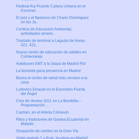
Festival Kia Picanto Cultura Urbana en el
Escenari...
El jazz y el flamenco de Chano Domínguez
en los Ja...
Centros de Educación Ambiental,
actividades verano...
Traslado de terminal a Legazpi de líneas
421, 422,...
Nuevo centro de educación de adultos en
Colmenarejo
Autobuses EMT a la 'playa de Madrid Río'
La bicicleta gana presencia en Madrid
Busca el centro de salud más cercano a tu
casa
Ludovico Einaudi en el Escenario Puerta
del Ángel
Cine de Verano 2011 en La Bombilla –
Programación ...
Carmen, en el Arteria Coliseum
Ritos y tradiciones de Guinea Ecuatorial en
Matade...
Ocupación de carriles en la Gran Vía
Visita gratuita 'La Ruta Jacobea en Madrid'