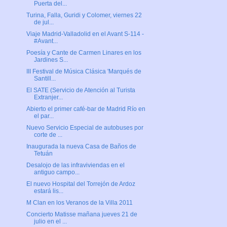
Puerta del...
Turina, Falla, Guridi y Colomer, viernes 22
de jul...
Viaje Madrid-Valladolid en el Avant S-114 -
#Avant...
Poesía y Cante de Carmen Linares en los
Jardines S...
III Festival de Música Clásica 'Marqués de
Santill...
El SATE (Servicio de Atención al Turista
Extranjer...
Abierto el primer café-bar de Madrid Río en
el par...
Nuevo Servicio Especial de autobuses por
corte de ...
Inaugurada la nueva Casa de Baños de
Tetuán
Desalojo de las infraviviendas en el
antiguo campo...
El nuevo Hospital del Torrejón de Ardoz
estará lis...
M Clan en los Veranos de la Villa 2011
Concierto Matisse mañana jueves 21 de
julio en el ...