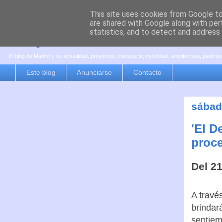
This site uses cookies from Google to 
are shared with Google along with per
es por madrid
statistics, and to detect and address
El blog de Madrid y su actualidad, proyectos, transporte, movilidad, arquitectura, partici
Este blog
Anunciarse
Contacto
sábado
'El D
proce
Del 21
A travé
brindar
septiem