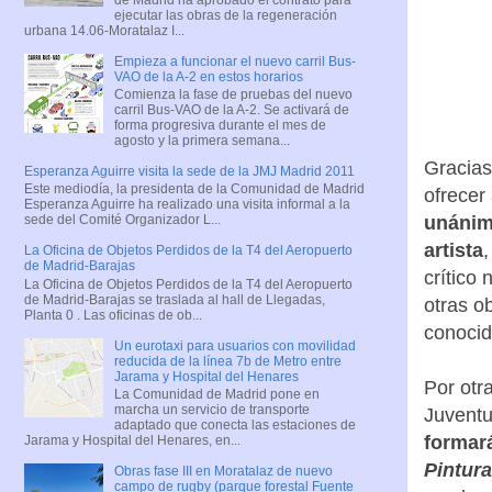
ejecutar las obras de la regeneración
urbana 14.06-Moratalaz I...
Empieza a funcionar el nuevo carril Bus-
VAO de la A-2 en estos horarios
Comienza la fase de pruebas del nuevo
carril Bus-VAO de la A-2. Se activará de
forma progresiva durante el mes de
agosto y la primera semana...
Gracias
Esperanza Aguirre visita la sede de la JMJ Madrid 2011
Este mediodía, la presidenta de la Comunidad de Madrid
ofrecer
Esperanza Aguirre ha realizado una visita informal a la
sede del Comité Organizador L...
unánim
artista
La Oficina de Objetos Perdidos de la T4 del Aeropuerto
de Madrid-Barajas
crítico
La Oficina de Objetos Perdidos de la T4 del Aeropuerto
de Madrid-Barajas se traslada al hall de Llegadas,
otras o
Planta 0 . Las oficinas de ob...
conocid
Un eurotaxi para usuarios con movilidad
reducida de la línea 7b de Metro entre
Jarama y Hospital del Henares
Por otr
La Comunidad de Madrid pone en
marcha un servicio de transporte
Juventu
adaptado que conecta las estaciones de
formará
Jarama y Hospital del Henares, en...
Pintura
Obras fase III en Moratalaz de nuevo
campo de rugby (parque forestal Fuente