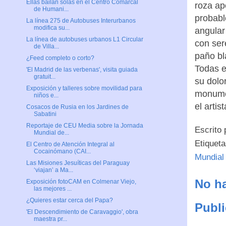
Ellas bailan solas en el Centro Comarcal
roza ap
de Humani...
probabl
La línea 275 de Autobuses Interurbanos
modifica su...
angular
La línea de autobuses urbanos L1 Circular
con ser
de Villa...
paño bl
¿Feed completo o corto?
Todas e
'El Madrid de las verbenas', visita guiada
gratuit...
su dolo
Exposición y talleres sobre movilidad para
monumen
niños e...
el artis
Cosacos de Rusia en los Jardines de
Sabatini
Reportaje de CEU Media sobre la Jornada
Escrito
Mundial de...
Etiquet
El Centro de Atención Integral al
Cocainómano (CAI...
Mundial
Las Misiones Jesuíticas del Paraguay
‘viajan’ a Ma...
No ha
Exposición fotoCAM en Colmenar Viejo,
las mejores ...
¿Quieres estar cerca del Papa?
Publi
'El Descendimiento de Caravaggio', obra
maestra pr...