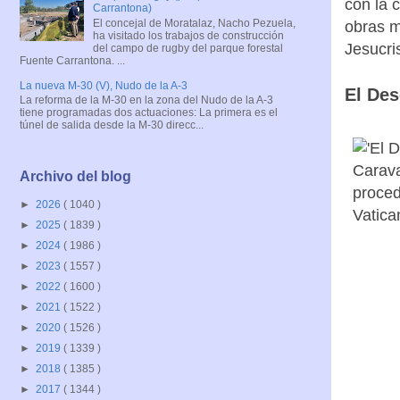
con la 
Carrantona)
El concejal de Moratalaz, Nacho Pezuela,
obras m
ha visitado los trabajos de construcción
Jesucri
del campo de rugby del parque forestal
Fuente Carrantona. ...
La nueva M-30 (V), Nudo de la A-3
El De
La reforma de la M-30 en la zona del Nudo de la A-3
tiene programadas dos actuaciones: La primera es el
túnel de salida desde la M-30 direcc...
Archivo del blog
►
2026
( 1040 )
►
2025
( 1839 )
►
2024
( 1986 )
►
2023
( 1557 )
►
2022
( 1600 )
►
2021
( 1522 )
►
2020
( 1526 )
►
2019
( 1339 )
►
2018
( 1385 )
►
2017
( 1344 )