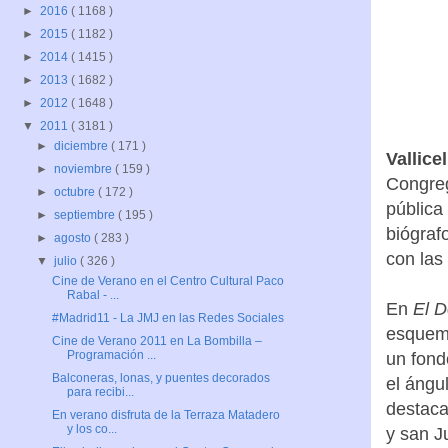
►
2016
( 1168 )
►
2015
( 1182 )
►
2014
( 1415 )
►
2013
( 1682 )
►
2012
( 1648 )
▼
2011
( 3181 )
►
diciembre
( 171 )
Vallic
►
noviembre
( 159 )
Congreg
►
octubre
( 172 )
pública
►
septiembre
( 195 )
biógraf
►
agosto
( 283 )
con las
▼
julio
( 326 )
Cine de Verano en el Centro Cultural Paco
Rabal - ...
En
El 
#Madrid11 - La JMJ en las Redes Sociales
esquema
Cine de Verano 2011 en La Bombilla –
Programación ...
un fond
Balconeras, lonas, y puentes decorados
el ángul
para recibi...
destaca
En verano disfruta de la Terraza Matadero
y los co...
y san J