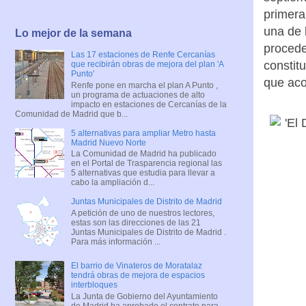
primer
una de 
Lo mejor de la semana
procede
Las 17 estaciones de Renfe Cercanías
constit
que recibirán obras de mejora del plan 'A
Punto'
que aco
Renfe pone en marcha el plan A Punto ,
un programa de actuaciones de alto
impacto en estaciones de Cercanías de la
Comunidad de Madrid que b...
5 alternativas para ampliar Metro hasta
Madrid Nuevo Norte
La Comunidad de Madrid ha publicado
en el Portal de Trasparencia regional las
5 alternativas que estudia para llevar a
cabo la ampliación d...
Juntas Municipales de Distrito de Madrid
A petición de uno de nuestros lectores,
estas son las direcciones de las 21
Juntas Municipales de Distrito de Madrid .
Para más información ...
El barrio de Vinateros de Moratalaz
tendrá obras de mejora de espacios
interbloques
La Junta de Gobierno del Ayuntamiento
de Madrid ha aprobado el contrato para