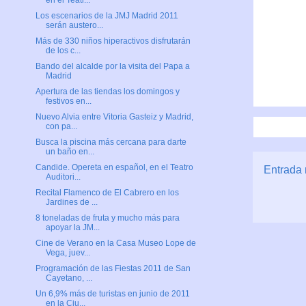
en el Teatr...
Los escenarios de la JMJ Madrid 2011
serán austero...
Más de 330 niños hiperactivos disfrutarán
de los c...
Bando del alcalde por la visita del Papa a
Madrid
Apertura de las tiendas los domingos y
festivos en...
Nuevo Alvia entre Vitoria Gasteiz y Madrid,
con pa...
Busca la piscina más cercana para darte
un baño en...
Candide. Opereta en español, en el Teatro
Entrada 
Auditori...
Recital Flamenco de El Cabrero en los
Jardines de ...
8 toneladas de fruta y mucho más para
apoyar la JM...
Cine de Verano en la Casa Museo Lope de
Vega, juev...
Programación de las Fiestas 2011 de San
Cayetano, ...
Un 6,9% más de turistas en junio de 2011
en la Ciu...