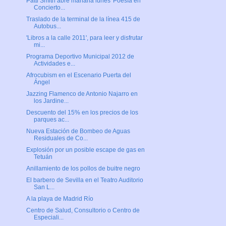
Patti Smith abre mañana lunes 'Poesía en
Concierto...
Traslado de la terminal de la línea 415 de
Autobus...
'Libros a la calle 2011', para leer y disfrutar
mi...
Programa Deportivo Municipal 2012 de
Actividades e...
Afrocubism en el Escenario Puerta del
Ángel
Jazzing Flamenco de Antonio Najarro en
los Jardine...
Descuento del 15% en los precios de los
parques ac...
Nueva Estación de Bombeo de Aguas
Residuales de Co...
Explosión por un posible escape de gas en
Tetuán
Anillamiento de los pollos de buitre negro
El barbero de Sevilla en el Teatro Auditorio
San L...
A la playa de Madrid Río
Centro de Salud, Consultorio o Centro de
Especiali...