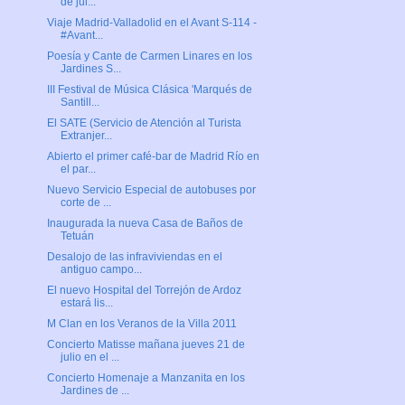
de jul...
Viaje Madrid-Valladolid en el Avant S-114 -
#Avant...
Poesía y Cante de Carmen Linares en los
Jardines S...
III Festival de Música Clásica 'Marqués de
Santill...
El SATE (Servicio de Atención al Turista
Extranjer...
Abierto el primer café-bar de Madrid Río en
el par...
Nuevo Servicio Especial de autobuses por
corte de ...
Inaugurada la nueva Casa de Baños de
Tetuán
Desalojo de las infraviviendas en el
antiguo campo...
El nuevo Hospital del Torrejón de Ardoz
estará lis...
M Clan en los Veranos de la Villa 2011
Concierto Matisse mañana jueves 21 de
julio en el ...
Concierto Homenaje a Manzanita en los
Jardines de ...