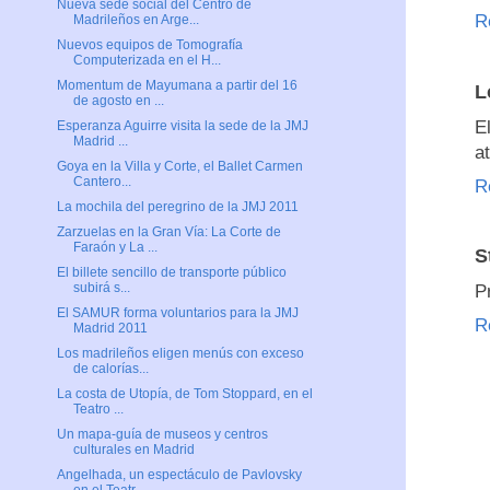
Nueva sede social del Centro de
R
Madrileños en Arge...
Nuevos equipos de Tomografía
Computerizada en el H...
Momentum de Mayumana a partir del 16
L
de agosto en ...
E
Esperanza Aguirre visita la sede de la JMJ
Madrid ...
a
Goya en la Villa y Corte, el Ballet Carmen
Cantero...
R
La mochila del peregrino de la JMJ 2011
Zarzuelas en la Gran Vía: La Corte de
Faraón y La ...
S
El billete sencillo de transporte público
subirá s...
P
El SAMUR forma voluntarios para la JMJ
R
Madrid 2011
Los madrileños eligen menús con exceso
de calorías...
La costa de Utopía, de Tom Stoppard, en el
Teatro ...
Un mapa-guía de museos y centros
culturales en Madrid
Angelhada, un espectáculo de Pavlovsky