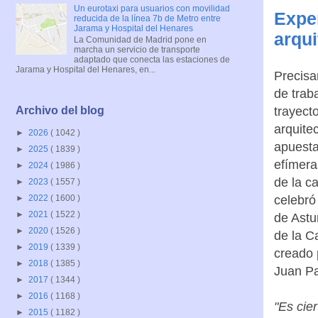
Un eurotaxi para usuarios con movilidad
Expe
reducida de la línea 7b de Metro entre
Jarama y Hospital del Henares
arqui
La Comunidad de Madrid pone en
marcha un servicio de transporte
adaptado que conecta las estaciones de
Jarama y Hospital del Henares, en...
Precisa
de trab
trayect
Archivo del blog
arquite
►
2026
( 1042 )
apuesta
►
2025
( 1839 )
efímera
►
2024
( 1986 )
de la c
►
2023
( 1557 )
celebró
►
2022
( 1600 )
►
2021
( 1522 )
de Astu
►
2020
( 1526 )
de la C
►
2019
( 1339 )
creado 
►
2018
( 1385 )
Juan Pa
►
2017
( 1344 )
►
2016
( 1168 )
"Es cie
►
2015
( 1182 )