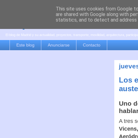
This site uses cookies from Google to 
are shared with Google along with per
es por madrid
statistics, and to detect and address
El blog de Madrid y su actualidad, proyectos, transporte, movilidad, arquitectura, partici
Este blog
Anunciarse
Contacto
jueves
Los e
auste
Uno d
habla
A tres 
Vicens,
Aeródr