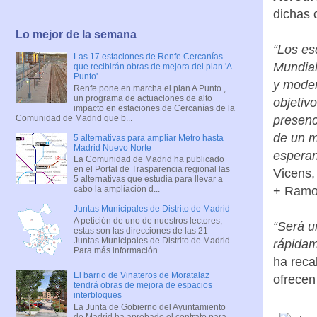
dichas 
Lo mejor de la semana
“Los es
Las 17 estaciones de Renfe Cercanías
Mundial
que recibirán obras de mejora del plan 'A
Punto'
y moder
Renfe pone en marcha el plan A Punto ,
un programa de actuaciones de alto
objetivo
impacto en estaciones de Cercanías de la
Comunidad de Madrid que b...
presenc
de un m
5 alternativas para ampliar Metro hasta
Madrid Nuevo Norte
esperan
La Comunidad de Madrid ha publicado
en el Portal de Trasparencia regional las
Vicens,
5 alternativas que estudia para llevar a
cabo la ampliación d...
+ Ramo
Juntas Municipales de Distrito de Madrid
A petición de uno de nuestros lectores,
“Será u
estas son las direcciones de las 21
Juntas Municipales de Distrito de Madrid .
rápidam
Para más información ...
ha reca
El barrio de Vinateros de Moratalaz
ofrecen
tendrá obras de mejora de espacios
interbloques
La Junta de Gobierno del Ayuntamiento
de Madrid ha aprobado el contrato para