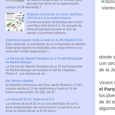
ejecutar las obras de la regeneración
urbana 14.06-Moratalaz I...
Empieza a funcionar el nuevo carril Bus-
VAO de la A-2 en estos horarios
Comienza la fase de pruebas del nuevo
carril Bus-VAO de la A-2. Se activará de
forma progresiva durante el mes de
agosto y la primera semana...
Esperanza Aguirre visita la sede de la JMJ Madrid 2011
Este mediodía, la presidenta de la Comunidad de Madrid
Esperanza Aguirre ha realizado una visita informal a la
sede del Comité Organizador L...
donde s
La Oficina de Objetos Perdidos de la T4 del Aeropuerto
de Madrid-Barajas
con otr
La Oficina de Objetos Perdidos de la T4 del Aeropuerto
de la J
de Madrid-Barajas se traslada al hall de Llegadas,
Planta 0 . Las oficinas de ob...
Del Moma a Madrid
Vicens 
El Pabellón Villanueva del Real Jardín Botánico (CSIC)
el Parq
expone desde el 22 de septiembre y hasta el 14 de
enero la exposición, On-Site, del M...
los jóv
La nueva M-30 (V), Nudo de la A-3
de 30 i
La reforma de la M-30 en la zona del Nudo de la A-3
tiene programadas dos actuaciones: La primera es el
algunos
túnel de salida desde la M-30 direcc...