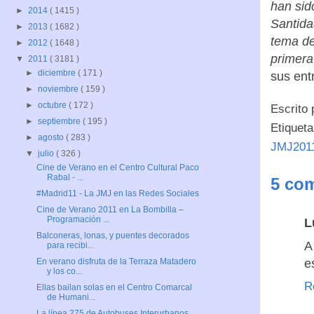
han sid
►
2014
( 1415 )
Santida
►
2013
( 1682 )
tema de
►
2012
( 1648 )
primera
▼
2011
( 3181 )
►
diciembre
( 171 )
sus ent
►
noviembre
( 159 )
►
octubre
( 172 )
Escrito
►
septiembre
( 195 )
Etiquet
►
agosto
( 283 )
JMJ201
▼
julio
( 326 )
Cine de Verano en el Centro Cultural Paco
Rabal - ...
5 com
#Madrid11 - La JMJ en las Redes Sociales
Cine de Verano 2011 en La Bombilla –
Programación ...
L
Balconeras, lonas, y puentes decorados
A
para recibi...
e
En verano disfruta de la Terraza Matadero
y los co...
R
Ellas bailan solas en el Centro Comarcal
de Humani...
La línea 275 de Autobuses Interurbanos