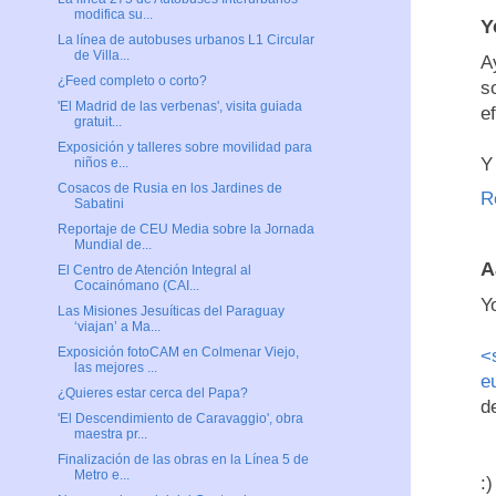
modifica su...
Y
La línea de autobuses urbanos L1 Circular
de Villa...
A
¿Feed completo o corto?
s
'El Madrid de las verbenas', visita guiada
e
gratuit...
Exposición y talleres sobre movilidad para
Y
niños e...
Cosacos de Rusia en los Jardines de
R
Sabatini
Reportaje de CEU Media sobre la Jornada
Mundial de...
A
El Centro de Atención Integral al
Cocainómano (CAI...
Y
Las Misiones Jesuíticas del Paraguay
‘viajan’ a Ma...
Exposición fotoCAM en Colmenar Viejo,
<
las mejores ...
e
¿Quieres estar cerca del Papa?
d
'El Descendimiento de Caravaggio', obra
maestra pr...
Finalización de las obras en la Línea 5 de
Metro e...
:)