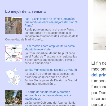
Lo mejor de la semana
Las 17 estaciones de Renfe Cercanías
que recibirán obras de mejora del plan 'A
Punto'
Renfe pone en marcha el plan A Punto ,
un programa de actuaciones de alto
impacto en estaciones de Cercanías de la
Comunidad de Madrid que b...
5 alternativas para ampliar Metro hasta
Madrid Nuevo Norte
La Comunidad de Madrid ha publicado
en el Portal de Trasparencia regional las
5 alternativas que estudia para llevar a
El fin 
cabo la ampliación d...
medioam
Juntas Municipales de Distrito de Madrid
A petición de uno de nuestros lectores,
del pri
estas son las direcciones de las 21
tumbona
Juntas Municipales de Distrito de Madrid .
Para más información ...
funcion
por Dom
El barrio de Vinateros de Moratalaz
tendrá obras de mejora de espacios
incorpo
interbloques
La Junta de Gobierno del Ayuntamiento
persona
de Madrid ha aprobado el contrato para