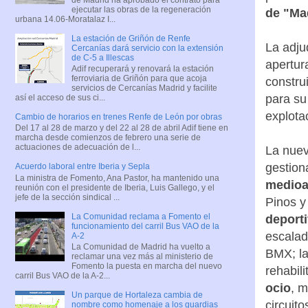
ejecutar las obras de la regeneración
de "Ma
urbana 14.06-Moratalaz I...
La estación de Griñón de Renfe
La adju
Cercanías dará servicio con la extensión
de C-5 a Illescas
apertur
Adif recuperará y renovará la estación
ferroviaria de Griñón para que acoja
constru
servicios de Cercanías Madrid y facilite
para su
así el acceso de sus ci...
explota
Cambio de horarios en trenes Renfe de León por obras
Del 17 al 28 de marzo y del 22 al 28 de abril Adif tiene en
marcha desde comienzos de febrero una serie de
actuaciones de adecuación de l...
La nue
gestion
Acuerdo laboral entre Iberia y Sepla
La ministra de Fomento, Ana Pastor, ha mantenido una
medioa
reunión con el presidente de Iberia, Luis Gallego, y el
jefe de la sección sindical ...
Pinos y
La Comunidad reclama a Fomento el
deport
funcionamiento del carril Bus VAO de la
escalada
A-2
La Comunidad de Madrid ha vuelto a
BMX; l
reclamar una vez más al ministerio de
Fomento la puesta en marcha del nuevo
rehabili
carril Bus VAO de la A-2...
ocio
, m
Un parque de Hortaleza cambia de
circuito
nombre como homenaje a los guardias