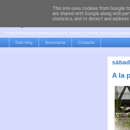
This site uses cookies from Google to 
are shared with Google along with per
es por madrid
statistics, and to detect and address
El blog de Madrid y su actualidad, proyectos, transporte, movilidad, arquitectura, partici
Este blog
Anunciarse
Contacto
sábado
A la 