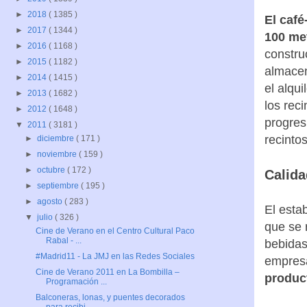
►
2018
( 1385 )
El café
►
2017
( 1344 )
100 met
►
2016
( 1168 )
constru
►
2015
( 1182 )
almacen
►
2014
( 1415 )
el alqui
►
2013
( 1682 )
los rec
►
2012
( 1648 )
progres
▼
2011
( 3181 )
recinto
►
diciembre
( 171 )
►
noviembre
( 159 )
►
octubre
( 172 )
Calida
►
septiembre
( 195 )
►
agosto
( 283 )
El esta
▼
julio
( 326 )
que se r
Cine de Verano en el Centro Cultural Paco
Rabal - ...
bebidas
#Madrid11 - La JMJ en las Redes Sociales
empres
Cine de Verano 2011 en La Bombilla –
product
Programación ...
Balconeras, lonas, y puentes decorados