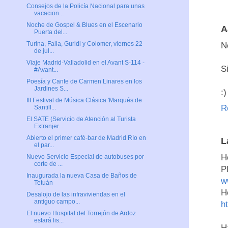
Consejos de la Policía Nacional para unas
vacacion...
Noche de Gospel & Blues en el Escenario
A
Puerta del...
Turina, Falla, Guridi y Colomer, viernes 22
N
de jul...
Viaje Madrid-Valladolid en el Avant S-114 -
S
#Avant...
Poesía y Cante de Carmen Linares en los
Jardines S...
:)
III Festival de Música Clásica 'Marqués de
R
Santill...
El SATE (Servicio de Atención al Turista
Extranjer...
Abierto el primer café-bar de Madrid Río en
L
el par...
H
Nuevo Servicio Especial de autobuses por
corte de ...
P
Inaugurada la nueva Casa de Baños de
w
Tetuán
H
Desalojo de las infraviviendas en el
antiguo campo...
h
El nuevo Hospital del Torrejón de Ardoz
estará lis...
H