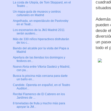
cuadrad
La costa de Utopía, de Tom Stoppard, en el
Teatro ...
situados
Un mapa-guía de museos y centros
culturales en Madrid
Además d
Angelhada, un espectáculo de Pavlovsky
pueden 
en el Teatr...
desde el
Los escenarios de la JMJ Madrid 2011
serán austero...
diversió
Más de 330 niños hiperactivos disfrutarán
un paseo
de los c...
todo el 
Bando del alcalde por la visita del Papa a
Madrid
Apertura de las tiendas los domingos y
festivos en...
Nuevo Alvia entre Vitoria Gasteiz y Madrid,
con pa...
Busca la piscina más cercana para darte
un baño en...
Candide. Opereta en español, en el Teatro
Auditori...
Recital Flamenco de El Cabrero en los
Jardines de ...
8 toneladas de fruta y mucho más para
apoyar la JM...