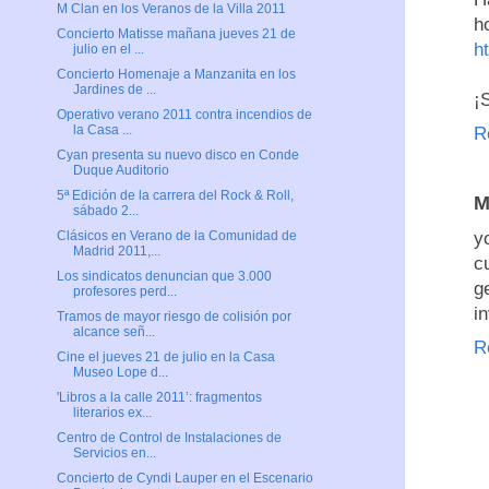
M Clan en los Veranos de la Villa 2011
h
Concierto Matisse mañana jueves 21 de
h
julio en el ...
Concierto Homenaje a Manzanita en los
Jardines de ...
¡
Operativo verano 2011 contra incendios de
la Casa ...
R
Cyan presenta su nuevo disco en Conde
Duque Auditorio
5ª Edición de la carrera del Rock & Roll,
M
sábado 2...
y
Clásicos en Verano de la Comunidad de
Madrid 2011,...
c
Los sindicatos denuncian que 3.000
g
profesores perd...
i
Tramos de mayor riesgo de colisión por
alcance señ...
R
Cine el jueves 21 de julio en la Casa
Museo Lope d...
'Libros a la calle 2011’: fragmentos
literarios ex...
Centro de Control de Instalaciones de
Servicios en...
Concierto de Cyndi Lauper en el Escenario