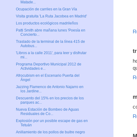
Matade...
Ocupación de carriles en la Gran Vía
Visita gratuita 'La Ruta Jacobea en Madrid'
Los productos ecológicos madrileños
Patti Smith abre mañana lunes 'Poesía en
R
Concierto...
Traslado de la terminal de la línea 415 de
Autobus...
t
'Libros a la calle 2011', para leer y disfrutar
mi...
h
Programa Deportivo Municipal 2012 de
q
Actividades e...
Afrocubism en el Escenario Puerta del
R
Ángel
Jazzing Flamenco de Antonio Najarro en
los Jardine...
m
Descuento del 15% en los precios de los
parques ac...
c
Nueva Estación de Bombeo de Aguas
Residuales de Co...
R
Explosión por un posible escape de gas en
Tetuán
Anillamiento de los pollos de buitre negro
M