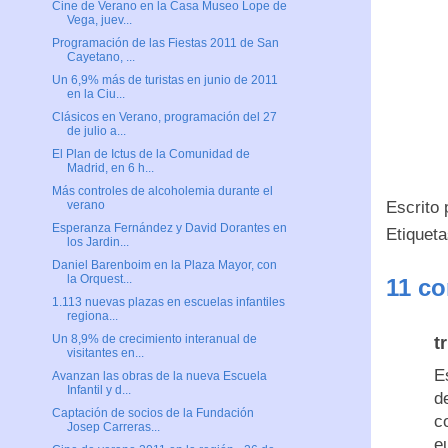
Cine de Verano en la Casa Museo Lope de
Vega, juev...
Programación de las Fiestas 2011 de San
Cayetano, ...
Un 6,9% más de turistas en junio de 2011
en la Ciu...
Clásicos en Verano, programación del 27
de julio a...
El Plan de Ictus de la Comunidad de
Madrid, en 6 h...
Más controles de alcoholemia durante el
Escrito
verano
Esperanza Fernández y David Dorantes en
Etiquet
los Jardin...
Daniel Barenboim en la Plaza Mayor, con
la Orquest...
11 co
1.113 nuevas plazas en escuelas infantiles
regiona...
Un 8,9% de crecimiento interanual de
t
visitantes en...
E
Avanzan las obras de la nueva Escuela
Infantil y d...
d
Captación de socios de la Fundación
c
Josep Carreras...
e