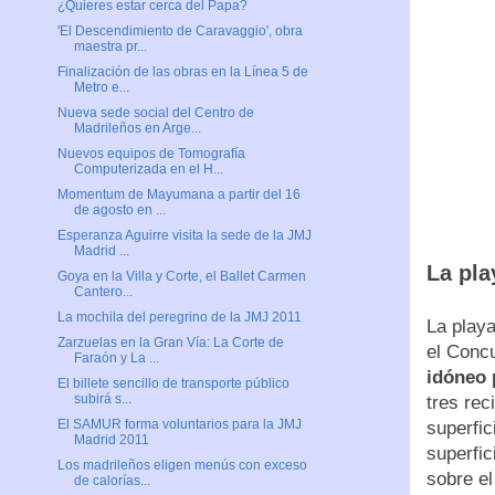
¿Quieres estar cerca del Papa?
'El Descendimiento de Caravaggio', obra
maestra pr...
Finalización de las obras en la Línea 5 de
Metro e...
Nueva sede social del Centro de
Madrileños en Arge...
Nuevos equipos de Tomografía
Computerizada en el H...
Momentum de Mayumana a partir del 16
de agosto en ...
Esperanza Aguirre visita la sede de la JMJ
Madrid ...
La pla
Goya en la Villa y Corte, el Ballet Carmen
Cantero...
La mochila del peregrino de la JMJ 2011
La playa
Zarzuelas en la Gran Vía: La Corte de
el Concu
Faraón y La ...
idóneo 
El billete sencillo de transporte público
subirá s...
tres rec
El SAMUR forma voluntarios para la JMJ
superfi
Madrid 2011
superfic
Los madrileños eligen menús con exceso
sobre e
de calorías...