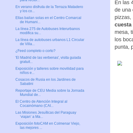
para recibi...
En las 
En verano disfruta de la Terraza Matadero
de una 
y los co...
pizzas,
Ellas bailan solas en el Centro Comarcal
de Humani...
cuesta 
La línea 275 de Autobuses Interurbanos
mesa, t
modifica su...
los boc
La línea de autobuses urbanos L1 Circular
de Villa...
punta, 
¿Feed completo o corto?
'El Madrid de las verbenas', visita guiada
gratuit...
Exposición y talleres sobre movilidad para
niños e...
Cosacos de Rusia en los Jardines de
Sabatini
Reportaje de CEU Media sobre la Jornada
Mundial de...
El Centro de Atención Integral al
Cocainómano (CAI...
Las Misiones Jesuíticas del Paraguay
‘viajan’ a Ma...
Exposición fotoCAM en Colmenar Viejo,
las mejores ...