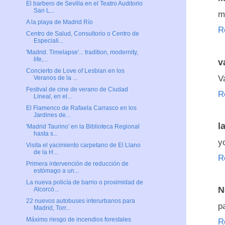
El barbero de Sevilla en el Teatro Auditorio
San L...
m
A la playa de Madrid Río
R
Centro de Salud, Consultorio o Centro de
Especiali...
'Madrid. Timelapse'... tradition, modernity,
life,...
v
Concierto de Love of Lesbian en los
V
Veranos de la ...
Festival de cine de verano de Ciudad
R
Lineal, en el...
El Flamenco de Rafaela Carrasco en los
Jardines de...
l
'Madrid Taurino' en la Biblioteca Regional
hasta s...
y
Visita el yacimiento carpetano de El Llano
de la H...
R
Primera intervención de reducción de
estómago a un...
La nueva policía de barrio o proximidad de
N
Alcorcó...
22 nuevos autobuses interurbanos para
p
Madrid, Torr...
Máximo riesgo de incendios forestales
R