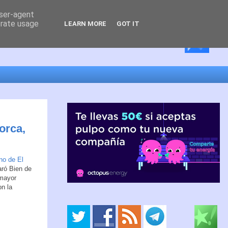
user-agent
erate usage
LEARN MORE
GOT IT
orca,
no de El
aró Bien de
 mayor
n la