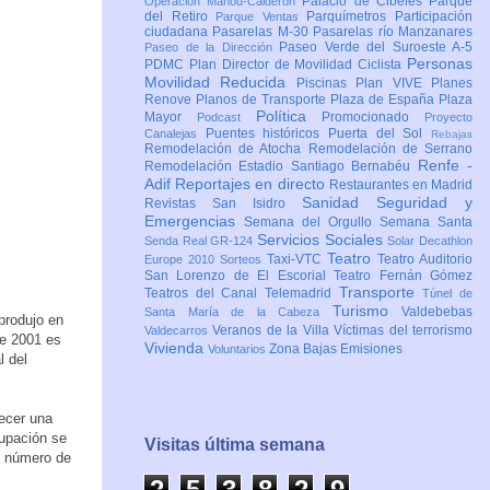
Palacio de Cibeles
Parque
Operación Mahou-Calderón
del Retiro
Parquímetros
Participación
Parque Ventas
ciudadana
Pasarelas M-30
Pasarelas río Manzanares
Paseo Verde del Suroeste A-5
Paseo de la Dirección
Personas
PDMC Plan Director de Movilidad Ciclista
Movilidad Reducida
Piscinas
Plan VIVE
Planes
Renove
Planos de Transporte
Plaza de España
Plaza
Política
Mayor
Promocionado
Podcast
Proyecto
Puentes históricos
Puerta del Sol
Canalejas
Rebajas
Remodelación de Atocha
Remodelación de Serrano
Renfe -
Remodelación Estadio Santiago Bernabéu
Adif
Reportajes en directo
Restaurantes en Madrid
Sanidad
Seguridad y
Revistas
San Isidro
Emergencias
Semana del Orgullo
Semana Santa
Servicios Sociales
Senda Real GR-124
Solar Decathlon
Teatro
Taxi-VTC
Teatro Auditorio
Europe 2010
Sorteos
San Lorenzo de El Escorial
Teatro Fernán Gómez
Transporte
Teatros del Canal
Telemadrid
Túnel de
Turismo
Valdebebas
Santa María de la Cabeza
produjo en
Veranos de la Villa
Víctimas del terrorismo
Valdecarros
de 2001 es
Vivienda
Zona Bajas Emisiones
Voluntarios
l del
ecer una
cupación se
Visitas última semana
en número de
2
5
3
8
2
9