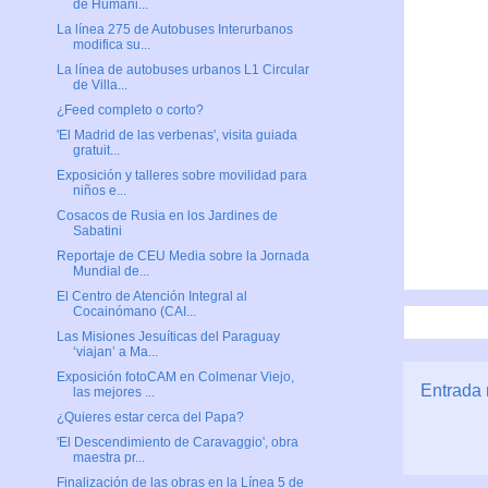
de Humani...
La línea 275 de Autobuses Interurbanos
modifica su...
La línea de autobuses urbanos L1 Circular
de Villa...
¿Feed completo o corto?
'El Madrid de las verbenas', visita guiada
gratuit...
Exposición y talleres sobre movilidad para
niños e...
Cosacos de Rusia en los Jardines de
Sabatini
Reportaje de CEU Media sobre la Jornada
Mundial de...
El Centro de Atención Integral al
Cocainómano (CAI...
Las Misiones Jesuíticas del Paraguay
‘viajan’ a Ma...
Exposición fotoCAM en Colmenar Viejo,
Entrada 
las mejores ...
¿Quieres estar cerca del Papa?
'El Descendimiento de Caravaggio', obra
maestra pr...
Finalización de las obras en la Línea 5 de