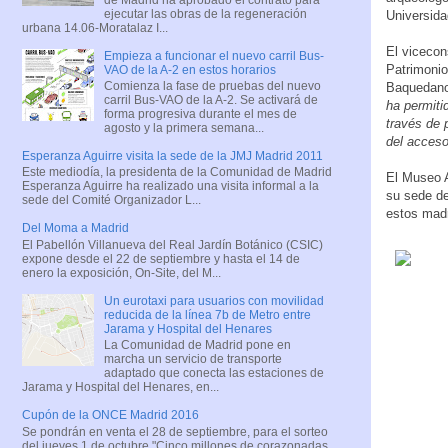
ejecutar las obras de la regeneración
Universid
urbana 14.06-Moratalaz I...
El vicecon
Empieza a funcionar el nuevo carril Bus-
Patrimonio
VAO de la A-2 en estos horarios
Comienza la fase de pruebas del nuevo
Baquedano,
carril Bus-VAO de la A-2. Se activará de
ha permiti
forma progresiva durante el mes de
través de 
agosto y la primera semana...
del acceso
Esperanza Aguirre visita la sede de la JMJ Madrid 2011
Este mediodía, la presidenta de la Comunidad de Madrid
El Museo A
Esperanza Aguirre ha realizado una visita informal a la
su sede de
sede del Comité Organizador L...
estos madri
Del Moma a Madrid
El Pabellón Villanueva del Real Jardín Botánico (CSIC)
expone desde el 22 de septiembre y hasta el 14 de
enero la exposición, On-Site, del M...
Un eurotaxi para usuarios con movilidad
reducida de la línea 7b de Metro entre
Jarama y Hospital del Henares
La Comunidad de Madrid pone en
marcha un servicio de transporte
adaptado que conecta las estaciones de
Jarama y Hospital del Henares, en...
Cupón de la ONCE Madrid 2016
Se pondrán en venta el 28 de septiembre, para el sorteo
del jueves 1 de octubre "Cinco millones de corazonadas