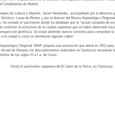
ad Complutense de Madrid.
sejero de Cultura y Deporte, Javier Hernández, acompañado por la directora 
 Histórico, Laura de Rivera, y por el director del Museo Arqueológico Regional
 ha visitado el yacimiento donde ha detallado que la
"actual campaña de ex
do confirmar la estructura de la ciudad carpetana que se había detectado inic
prospección geofísica. Se están abriendo nuevos sectores para comprobar la
 a la ciudad y cómo se distribuían algunas calles"
.
rqueológico Regional -MAR- prepara una exposición que abrirá en 2012 para
 Alcalá de Henares los descubrimientos realizados en Santorcaz recreando la
leños de los siglos III a I a. de Cristo.