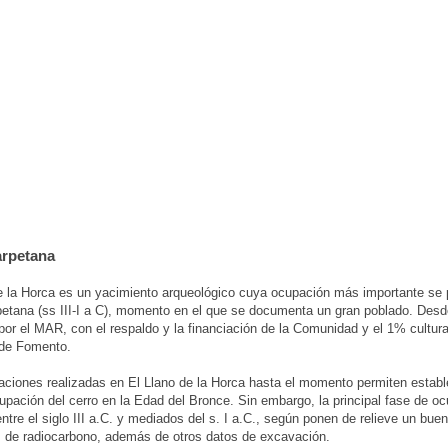
arpetana
e la Horca es un yacimiento arqueológico cuya ocupación más importante se 
etana (ss III-I a C), momento en el que se documenta un gran poblado. Des
or el MAR, con el respaldo y la financiación de la Comunidad y el 1% cultura
 de Fomento.
ciones realizadas en El Llano de la Horca hasta el momento permiten establ
upación del cerro en la Edad del Bronce. Sin embargo, la principal fase de o
entre el siglo III a.C. y mediados del s. I a.C., según ponen de relieve un bu
 de radiocarbono, además de otros datos de excavación.