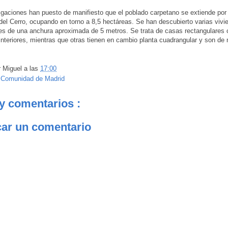
igaciones han puesto de manifiesto que el poblado carpetano se extiende por 
 del Cerro, ocupando en torno a 8,5 hectáreas. Se han descubierto varias vivi
les de una anchura aproximada de 5 metros. Se trata de casas rectangulares 
interiores, mientras que otras tienen en cambio planta cuadrangular y son de
r
Miguel
a las
17:00
:
Comunidad de Madrid
y comentarios :
car un comentario