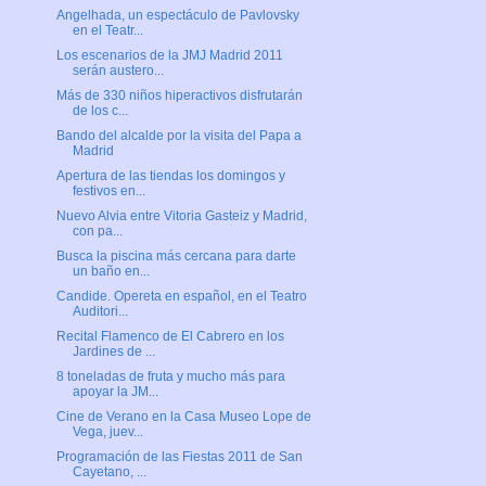
Angelhada, un espectáculo de Pavlovsky
en el Teatr...
Los escenarios de la JMJ Madrid 2011
serán austero...
Más de 330 niños hiperactivos disfrutarán
de los c...
Bando del alcalde por la visita del Papa a
Madrid
Apertura de las tiendas los domingos y
festivos en...
Nuevo Alvia entre Vitoria Gasteiz y Madrid,
con pa...
Busca la piscina más cercana para darte
un baño en...
Candide. Opereta en español, en el Teatro
Auditori...
Recital Flamenco de El Cabrero en los
Jardines de ...
8 toneladas de fruta y mucho más para
apoyar la JM...
Cine de Verano en la Casa Museo Lope de
Vega, juev...
Programación de las Fiestas 2011 de San
Cayetano, ...