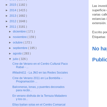
►
2015
( 1182 )
Las invest
superficie
►
2014
( 1415 )
varias cal
►
2013
( 1682 )
estancias 
►
2012
( 1648 )
extensión.
▼
2011
( 3181 )
►
diciembre
( 171 )
Escrito po
Etiquetas
►
noviembre
( 159 )
►
octubre
( 172 )
No ha
►
septiembre
( 195 )
►
agosto
( 283 )
Publi
▼
julio
( 326 )
Cine de Verano en el Centro Cultural Paco
Rabal - ...
#Madrid11 - La JMJ en las Redes Sociales
Cine de Verano 2011 en La Bombilla –
Programación ...
Balconeras, lonas, y puentes decorados
para recibi...
En verano disfruta de la Terraza Matadero
y los co...
Ellas bailan solas en el Centro Comarcal