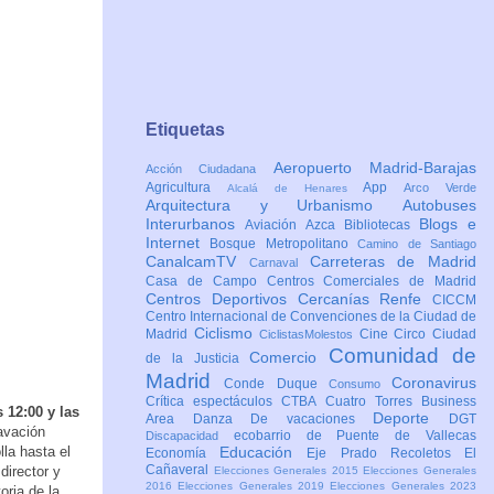
Etiquetas
Aeropuerto Madrid-Barajas
Acción Ciudadana
Agricultura
App
Arco Verde
Alcalá de Henares
Arquitectura y Urbanismo
Autobuses
Interurbanos
Blogs e
Aviación
Azca
Bibliotecas
Internet
Bosque Metropolitano
Camino de Santiago
CanalcamTV
Carreteras de Madrid
Carnaval
Casa de Campo
Centros Comerciales de Madrid
Centros Deportivos
Cercanías Renfe
CICCM
Centro Internacional de Convenciones de la Ciudad de
Ciclismo
Madrid
Cine
Circo
Ciudad
CiclistasMolestos
Comunidad de
Comercio
de la Justicia
Madrid
Coronavirus
Conde Duque
Consumo
Crítica espectáculos
CTBA Cuatro Torres Business
 12:00 y las
Deporte
Area
Danza
De vacaciones
DGT
avación
ecobarrio de Puente de Vallecas
Discapacidad
la hasta el
Educación
Economía
Eje Prado Recoletos
El
Cañaveral
director y
Elecciones Generales 2015
Elecciones Generales
2016
Elecciones Generales 2019
Elecciones Generales 2023
ria de la