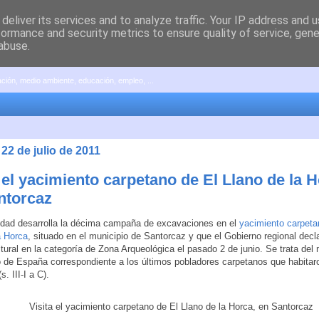
deliver its services and to analyze traffic. Your IP address and 
formance and security metrics to ensure quality of service, gen
abuse.
pación, medio ambiente, educación, empleo, ...
 22 de julio de 2011
 el yacimiento carpetano de El Llano de la H
ntorcaz
dad desarrolla la décima campaña de excavaciones en el
yacimiento carpeta
a Horca
, situado en el municipio de Santorcaz y que el Gobierno regional decl
ltural en la categoría de Zona Arqueológica el pasado 2 de junio. Se trata del
 de España correspondiente a los últimos pobladores carpetanos que habitaro
s. III-I a C).