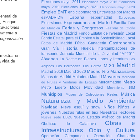
Elecciones mayo 2011
Elecciones mayo 2015
Elecciones
mayo 2019
Elecciones mayo 2021
Elecciones mayo 2023
Empleo
EMT
enbicipormadrid
Entrevistas por Madrid
general de
España
esMADRIDtv
espormadrid
Eurovegas
, Enrique
Exposiciones en Madrid
Excursiones
Familia
Faro
cavaciones
Ferias y Congresos
de Moncloa
Festival de Otoño
ialmente a
Fiestas de Madrid
Fondo Estatal de Inversión Local
Fondo Estatal para el Empleo y la Sostenibilidad Local
 organización
Gastronomía
Fotos de Madrid
Fútbol
Ganadería
Historia
Gran Vía
Huelga
Intercambiadores de
transporte
Jornada Mundial de la Juventud JMJ2011
 mostrar en
Jóvenes
La Noche en Blanco
Libros y literatura
Los
 vida de
Madrid
M-30
Ahijones
Los Berrocales
Los Cerros
Madrid Río Manzanares
Madrid 2016
Madrid 2020
Mayores
Mapas de Madrid
Matadero Madrid
Mercado
Metro
Mercamadrid
de Frutas y Verduras de Legazpi
Movilidad
Metro Ligero
Motos
Movimiento 15M
Municipios
Música
Museo de Colecciones Reales
Naturaleza y Medio Ambiente
Navidad
Niños
Niños y
Nieve esquí y snow
jóvenes
Nuestros lectores
Nuestras rutas en bici
Nuevo Estadio Atlético de Madrid
Nueva sede BBVA
Obras e
Obelisco de Calatrava
Infraestructuras
Ocio y Cultura
Operación Campamento
Operación Chamartín