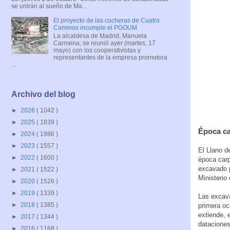
se unirán al sueño de Ma...
El proyecto de las cocheras de Cuatro
Caminos incumple el PGOUM
La alcaldesa de Madrid, Manuela
Carmena, se reunió ayer (martes, 17
mayo) con los cooperativistas y
representantes de la empresa promotora
...
Archivo del blog
►
2026
( 1042 )
►
2025
( 1839 )
Época c
►
2024
( 1986 )
►
2023
( 1557 )
El Llano d
►
2022
( 1600 )
época carp
excavado p
►
2021
( 1522 )
Ministerio
►
2020
( 1526 )
►
2019
( 1339 )
Las excava
►
2018
( 1385 )
primera oc
extiende, 
►
2017
( 1344 )
dataciones
►
2016
( 1168 )