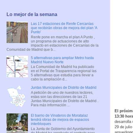
Lo mejor de la semana
Las 17 estaciones de Renfe Cercanías
que recibirán obras de mejora del plan 'A
Punto'
Renfe pone en marcha el plan A Punto ,
un programa de actuaciones de alto
impacto en estaciones de Cercanías de la
Comunidad de Madrid que b...
5 alternativas para ampliar Metro hasta
Madrid Nuevo Norte
La Comunidad de Madrid ha publicado
en el Portal de Trasparencia regional las
5 alternativas que estudia para llevar a
cabo la ampliación d...
Juntas Municipales de Distrito de Madrid
A petición de uno de nuestros lectores,
estas son las direcciones de las 21
Juntas Municipales de Distrito de Madrid .
Para más información ...
El próximo
El barrio de Vinateros de Moratalaz
13:30 hor
tendrá obras de mejora de espacios
desarrolla
interbloques
29 de juli
La Junta de Gobierno del Ayuntamiento
arqueólogo
de Madrid ha aprobado el contrato para