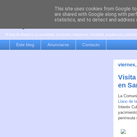
This site uses cookies from Google to 
are shared with Google along with per
es por madrid
statistics, and to detect and address 
El blog de Madrid y su actualidad, proyectos, transporte, movilidad, arquitectura, partici
Este blog
Anunciarse
Contacto
viernes,
Visita
en Sa
La Comuni
Llano de l
Interés Cu
yacimiento
península (