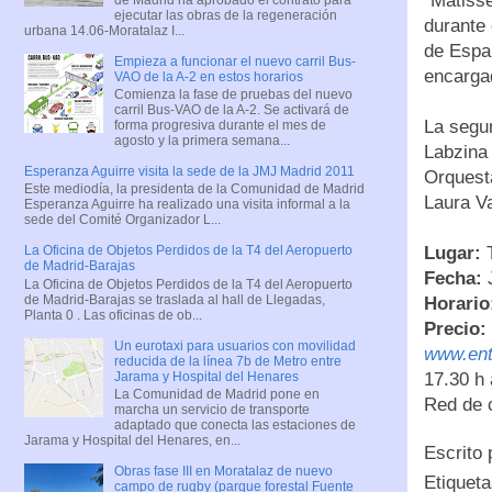
“Matisse
ejecutar las obras de la regeneración
durante 
urbana 14.06-Moratalaz I...
de Espa
Empieza a funcionar el nuevo carril Bus-
encargad
VAO de la A-2 en estos horarios
Comienza la fase de pruebas del nuevo
carril Bus-VAO de la A-2. Se activará de
La segun
forma progresiva durante el mes de
agosto y la primera semana...
Labzina 
Esperanza Aguirre visita la sede de la JMJ Madrid 2011
Orquesta
Este mediodía, la presidenta de la Comunidad de Madrid
Laura Va
Esperanza Aguirre ha realizado una visita informal a la
sede del Comité Organizador L...
Lugar:
T
La Oficina de Objetos Perdidos de la T4 del Aeropuerto
de Madrid-Barajas
Fecha:
J
La Oficina de Objetos Perdidos de la T4 del Aeropuerto
de Madrid-Barajas se traslada al hall de Llegadas,
Horario
Planta 0 . Las oficinas de ob...
Precio:
Un eurotaxi para usuarios con movilidad
www.en
reducida de la línea 7b de Metro entre
Jarama y Hospital del Henares
17.30 h 
La Comunidad de Madrid pone en
Red de 
marcha un servicio de transporte
adaptado que conecta las estaciones de
Jarama y Hospital del Henares, en...
Escrito
Obras fase III en Moratalaz de nuevo
Etiquet
campo de rugby (parque forestal Fuente