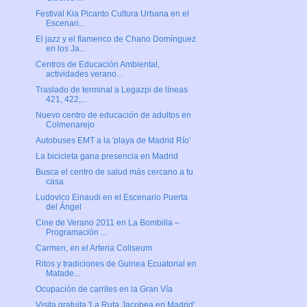
Festival Kia Picanto Cultura Urbana en el
Escenari...
El jazz y el flamenco de Chano Domínguez
en los Ja...
Centros de Educación Ambiental,
actividades verano...
Traslado de terminal a Legazpi de líneas
421, 422,...
Nuevo centro de educación de adultos en
Colmenarejo
Autobuses EMT a la 'playa de Madrid Río'
La bicicleta gana presencia en Madrid
Busca el centro de salud más cercano a tu
casa
Ludovico Einaudi en el Escenario Puerta
del Ángel
Cine de Verano 2011 en La Bombilla –
Programación ...
Carmen, en el Arteria Coliseum
Ritos y tradiciones de Guinea Ecuatorial en
Matade...
Ocupación de carriles en la Gran Vía
Visita gratuita 'La Ruta Jacobea en Madrid'