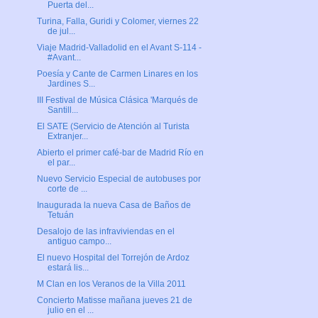
Puerta del...
Turina, Falla, Guridi y Colomer, viernes 22
de jul...
Viaje Madrid-Valladolid en el Avant S-114 -
#Avant...
Poesía y Cante de Carmen Linares en los
Jardines S...
III Festival de Música Clásica 'Marqués de
Santill...
El SATE (Servicio de Atención al Turista
Extranjer...
Abierto el primer café-bar de Madrid Río en
el par...
Nuevo Servicio Especial de autobuses por
corte de ...
Inaugurada la nueva Casa de Baños de
Tetuán
Desalojo de las infraviviendas en el
antiguo campo...
El nuevo Hospital del Torrejón de Ardoz
estará lis...
M Clan en los Veranos de la Villa 2011
Concierto Matisse mañana jueves 21 de
julio en el ...