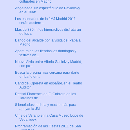
culturales en Madrid
Angelhada, un espectáculo de Pavlovsky
en el Teatr...
Los escenarios de la JMJ Madrid 2011
serán austero...
Más de 330 niños hiperactivos disfrutarán
de los c...
Bando del alcalde por la visita del Papa a
Madrid
Apertura de las tiendas los domingos y
festivos en...
Nuevo Alvia entre Vitoria Gasteiz y Madrid,
con pa...
Busca la piscina más cercana para darte
un baño en...
Candide. Opereta en español, en el Teatro
Auditori...
Recital Flamenco de El Cabrero en los
Jardines de ...
8 toneladas de fruta y mucho más para
apoyar la JM...
Cine de Verano en la Casa Museo Lope de
Vega, juev...
Programación de las Fiestas 2011 de San