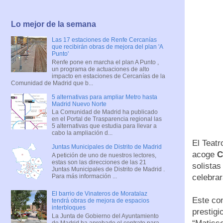
Lo mejor de la semana
Las 17 estaciones de Renfe Cercanías
que recibirán obras de mejora del plan 'A
Punto'
Renfe pone en marcha el plan A Punto ,
un programa de actuaciones de alto
impacto en estaciones de Cercanías de la
Comunidad de Madrid que b...
5 alternativas para ampliar Metro hasta
Madrid Nuevo Norte
La Comunidad de Madrid ha publicado
en el Portal de Trasparencia regional las
5 alternativas que estudia para llevar a
cabo la ampliación d...
El Teatr
Juntas Municipales de Distrito de Madrid
acoge
C
A petición de uno de nuestros lectores,
estas son las direcciones de las 21
solistas
Juntas Municipales de Distrito de Madrid .
Para más información ...
celebrar
El barrio de Vinateros de Moratalaz
Este con
tendrá obras de mejora de espacios
interbloques
prestigi
La Junta de Gobierno del Ayuntamiento
de Madrid ha aprobado el contrato para