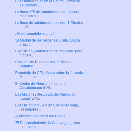
Ellas bailan solas en el Centro Comarcal
de Humani...
La línea 275 de Autobuses Interurbanos
modifica su...
La línea de autobuses urbanos L1 Circular
de Villa...
¿Feed completo o corto?
'El Madrid de las verbenas', visita guiada
gratuit...
Exposición y talleres sobre movilidad para
niños e...
Cosacos de Rusia en los Jardines de
Sabatini
Reportaje de CEU Media sobre la Jornada
Mundial de...
El Centro de Atención Integral al
Cocainómano (CAI...
Las Misiones Jesuíticas del Paraguay
‘viajan’ a Ma...
Exposición fotoCAM en Colmenar Viejo,
las mejores ...
¿Quieres estar cerca del Papa?
'El Descendimiento de Caravaggio', obra
maestra pr...