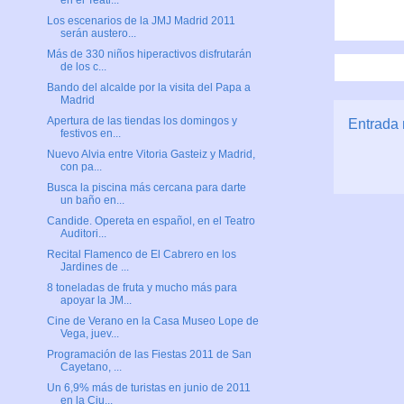
en el Teatr...
Los escenarios de la JMJ Madrid 2011
serán austero...
Más de 330 niños hiperactivos disfrutarán
de los c...
Bando del alcalde por la visita del Papa a
Madrid
Apertura de las tiendas los domingos y
Entrada 
festivos en...
Nuevo Alvia entre Vitoria Gasteiz y Madrid,
con pa...
Busca la piscina más cercana para darte
un baño en...
Candide. Opereta en español, en el Teatro
Auditori...
Recital Flamenco de El Cabrero en los
Jardines de ...
8 toneladas de fruta y mucho más para
apoyar la JM...
Cine de Verano en la Casa Museo Lope de
Vega, juev...
Programación de las Fiestas 2011 de San
Cayetano, ...
Un 6,9% más de turistas en junio de 2011
en la Ciu...