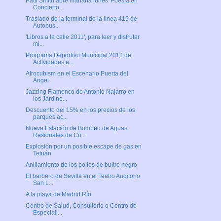
Patti Smith abre mañana lunes 'Poesía en
Concierto...
Traslado de la terminal de la línea 415 de
Autobus...
'Libros a la calle 2011', para leer y disfrutar
mi...
Programa Deportivo Municipal 2012 de
Actividades e...
Afrocubism en el Escenario Puerta del
Ángel
Jazzing Flamenco de Antonio Najarro en
los Jardine...
Descuento del 15% en los precios de los
parques ac...
Nueva Estación de Bombeo de Aguas
Residuales de Co...
Explosión por un posible escape de gas en
Tetuán
Anillamiento de los pollos de buitre negro
El barbero de Sevilla en el Teatro Auditorio
San L...
A la playa de Madrid Río
Centro de Salud, Consultorio o Centro de
Especiali...