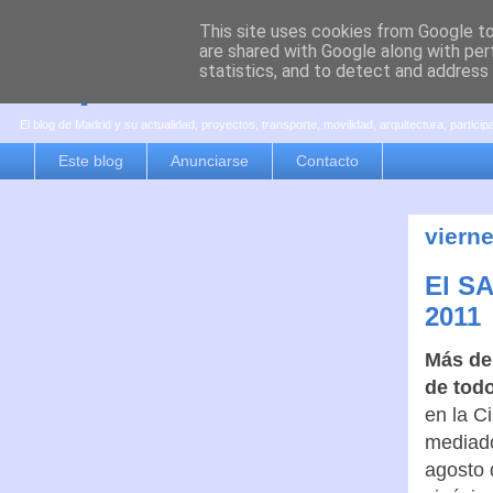
This site uses cookies from Google to 
are shared with Google along with per
es por madrid
statistics, and to detect and address
El blog de Madrid y su actualidad, proyectos, transporte, movilidad, arquitectura, partici
Este blog
Anunciarse
Contacto
vierne
El SA
2011
Más de
de tod
en la C
mediad
agosto 