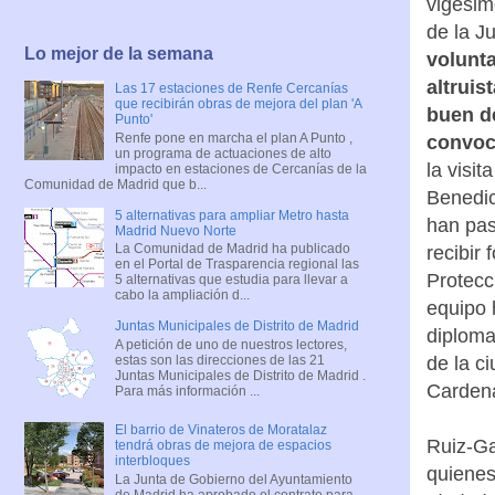
vigésim
de la J
Lo mejor de la semana
volunta
altruis
Las 17 estaciones de Renfe Cercanías
que recibirán obras de mejora del plan 'A
buen de
Punto'
Renfe pone en marcha el plan A Punto ,
convoc
un programa de actuaciones de alto
la visi
impacto en estaciones de Cercanías de la
Comunidad de Madrid que b...
Benedic
5 alternativas para ampliar Metro hasta
han pas
Madrid Nuevo Norte
La Comunidad de Madrid ha publicado
recibir
en el Portal de Trasparencia regional las
Protecc
5 alternativas que estudia para llevar a
cabo la ampliación d...
equipo 
Juntas Municipales de Distrito de Madrid
diploma
A petición de uno de nuestros lectores,
estas son las direcciones de las 21
de la c
Juntas Municipales de Distrito de Madrid .
Cardena
Para más información ...
El barrio de Vinateros de Moratalaz
Ruiz-Ga
tendrá obras de mejora de espacios
interbloques
quienes
La Junta de Gobierno del Ayuntamiento
de Madrid ha aprobado el contrato para