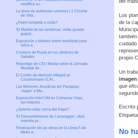
del trab
modifica su...
La línea de autobuses urbanos L1 Circular
Los pla
de Villa...
de la ca
¿Feed completo o corto?
Municip
'El Madrid de las verbenas', visita guiada
gratuit...
también 
Exposición y talleres sobre movilidad para
cuidado
niños e...
represe
Cosacos de Rusia en los Jardines de
Sabatini
propio 
Reportaje de CEU Media sobre la Jornada
Mundial de...
Un traba
El Centro de Atención Integral al
imagen 
Cocainómano (CAI...
que efic
Las Misiones Jesuíticas del Paraguay
‘viajan’ a Ma...
segurid
Exposición fotoCAM en Colmenar Viejo,
las mejores ...
Escrito
¿Quieres estar cerca del Papa?
Etiquet
'El Descendimiento de Caravaggio', obra
maestra pr...
Finalización de las obras en la Línea 5 de
No ha
Metro e...