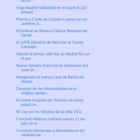
de jul...
Viaje Madrid-Valladolid en el Avant S-114 -
#Avant...
Poesía y Cante de Carmen Linares en los
Jardines S...
III Festival de Música Clásica 'Marqués de
Santill...
El SATE (Servicio de Atención al Turista
Extranjer...
Abierto el primer café-bar de Madrid Río en
el par...
Nuevo Servicio Especial de autobuses por
corte de ...
Inaugurada la nueva Casa de Baños de
Tetuán
Desalojo de las infraviviendas en el
antiguo campo...
El nuevo Hospital del Torrejón de Ardoz
estará lis...
M Clan en los Veranos de la Villa 2011
Concierto Matisse mañana jueves 21 de
julio en el ...
Concierto Homenaje a Manzanita en los
Jardines de ...