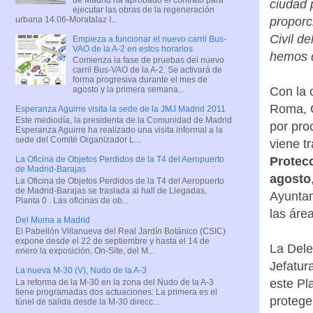
ciudad 
ejecutar las obras de la regeneración
urbana 14.06-Moratalaz I...
proporc
Civil d
Empieza a funcionar el nuevo carril Bus-
VAO de la A-2 en estos horarios
hemos q
Comienza la fase de pruebas del nuevo
carril Bus-VAO de la A-2. Se activará de
forma progresiva durante el mes de
Con la 
agosto y la primera semana...
Roma, C
Esperanza Aguirre visita la sede de la JMJ Madrid 2011
Este mediodía, la presidenta de la Comunidad de Madrid
por pro
Esperanza Aguirre ha realizado una visita informal a la
sede del Comité Organizador L...
viene t
Protecc
La Oficina de Objetos Perdidos de la T4 del Aeropuerto
de Madrid-Barajas
agosto
La Oficina de Objetos Perdidos de la T4 del Aeropuerto
de Madrid-Barajas se traslada al hall de Llegadas,
Ayuntam
Planta 0 . Las oficinas de ob...
las áre
Del Moma a Madrid
El Pabellón Villanueva del Real Jardín Botánico (CSIC)
expone desde el 22 de septiembre y hasta el 14 de
La Dele
enero la exposición, On-Site, del M...
Jefatur
La nueva M-30 (V), Nudo de la A-3
este Pl
La reforma de la M-30 en la zona del Nudo de la A-3
tiene programadas dos actuaciones: La primera es el
protege
túnel de salida desde la M-30 direcc...