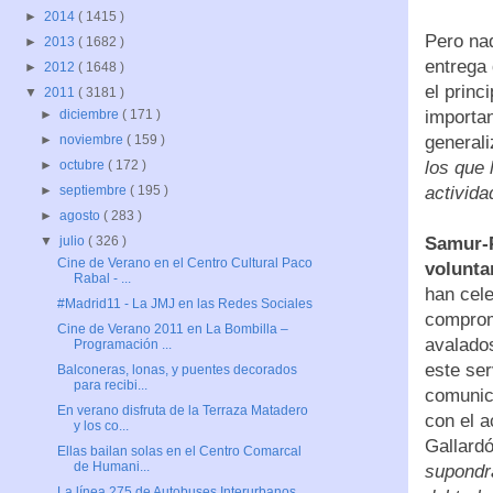
►
2014
( 1415 )
Pero nad
►
2013
( 1682 )
entrega
►
2012
( 1648 )
el princ
▼
2011
( 3181 )
importa
►
diciembre
( 171 )
general
►
noviembre
( 159 )
los que 
►
octubre
( 172 )
activid
►
septiembre
( 195 )
►
agosto
( 283 )
Samur-P
▼
julio
( 326 )
Cine de Verano en el Centro Cultural Paco
volunta
Rabal - ...
han cel
#Madrid11 - La JMJ en las Redes Sociales
comprom
Cine de Verano 2011 en La Bombilla –
avalado
Programación ...
este se
Balconeras, lonas, y puentes decorados
para recibi...
comunica
En verano disfruta de la Terraza Matadero
con el a
y los co...
Gallard
Ellas bailan solas en el Centro Comarcal
de Humani...
supondrá
La línea 275 de Autobuses Interurbanos