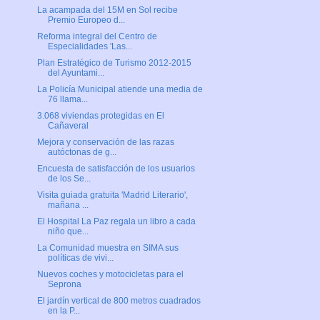
La acampada del 15M en Sol recibe
Premio Europeo d...
Reforma integral del Centro de
Especialidades 'Las...
Plan Estratégico de Turismo 2012-2015
del Ayuntami...
La Policía Municipal atiende una media de
76 llama...
3.068 viviendas protegidas en El
Cañaveral
Mejora y conservación de las razas
autóctonas de g...
Encuesta de satisfacción de los usuarios
de los Se...
Visita guiada gratuita 'Madrid Literario',
mañana ...
El Hospital La Paz regala un libro a cada
niño que...
La Comunidad muestra en SIMA sus
políticas de vivi...
Nuevos coches y motocicletas para el
Seprona
El jardín vertical de 800 metros cuadrados
en la P...