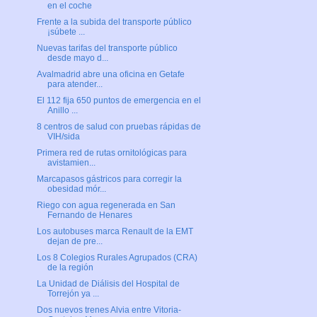
en el coche
Frente a la subida del transporte público
¡súbete ...
Nuevas tarifas del transporte público
desde mayo d...
Avalmadrid abre una oficina en Getafe
para atender...
El 112 fija 650 puntos de emergencia en el
Anillo ...
8 centros de salud con pruebas rápidas de
VIH/sida
Primera red de rutas ornitológicas para
avistamien...
Marcapasos gástricos para corregir la
obesidad mór...
Riego con agua regenerada en San
Fernando de Henares
Los autobuses marca Renault de la EMT
dejan de pre...
Los 8 Colegios Rurales Agrupados (CRA)
de la región
La Unidad de Diálisis del Hospital de
Torrejón ya ...
Dos nuevos trenes Alvia entre Vitoria-