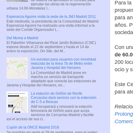
Para la
ejecutar las obras de la regeneración
urbana 14.06-Moratalaz I...
propues
Esperanza Aguirre visita la sede de la JMJ Madrid 2011
para an
Este mediodía, la presidenta de la Comunidad de Madrid
años. P
Esperanza Aguirre ha realizado una visita informal a la
sede del Comité Organizador L...
sociedad
Del Moma a Madrid
El Pabellón Villanueva del Real Jardín Botánico (CSIC)
Con una
expone desde el 22 de septiembre y hasta el 14 de
enero la exposición, On-Site, del M...
de 60.
Un eurotaxi para usuarios con movilidad
200 loc
reducida de la línea 7b de Metro entre
Jarama y Hospital del Henares
ocio y s
La Comunidad de Madrid pone en
marcha un servicio de transporte
adaptado que conecta las estaciones de
Este Ce
Jarama y Hospital del Henares, en...
para at
La estación de Griñón de Renfe
Cercanías dará servicio con la extensión
de C-5 a Illescas
Relacio
Adif recuperará y renovará la estación
ferroviaria de Griñón para que acoja
Prolong
servicios de Cercanías Madrid y facilite
así el acceso de sus ci...
Comerci
Cupón de la ONCE Madrid 2016
Se pondrán en venta el 28 de septiembre, para el sorteo