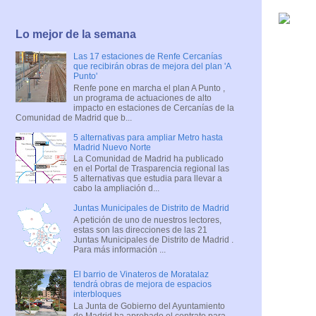
Lo mejor de la semana
Las 17 estaciones de Renfe Cercanías
que recibirán obras de mejora del plan 'A
Punto'
Renfe pone en marcha el plan A Punto ,
un programa de actuaciones de alto
impacto en estaciones de Cercanías de la
Comunidad de Madrid que b...
5 alternativas para ampliar Metro hasta
Madrid Nuevo Norte
La Comunidad de Madrid ha publicado
en el Portal de Trasparencia regional las
5 alternativas que estudia para llevar a
cabo la ampliación d...
Juntas Municipales de Distrito de Madrid
A petición de uno de nuestros lectores,
estas son las direcciones de las 21
Juntas Municipales de Distrito de Madrid .
Para más información ...
El barrio de Vinateros de Moratalaz
tendrá obras de mejora de espacios
interbloques
La Junta de Gobierno del Ayuntamiento
de Madrid ha aprobado el contrato para