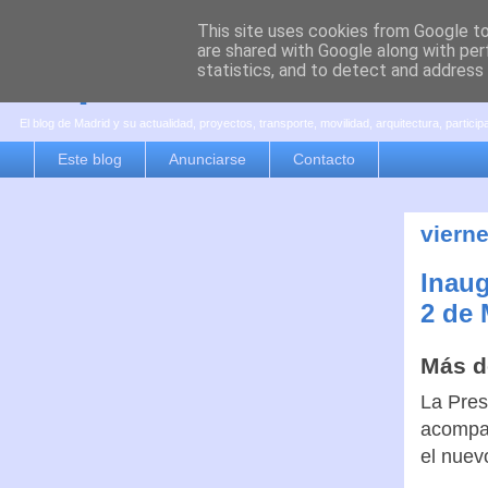
This site uses cookies from Google to 
are shared with Google along with per
es por madrid
statistics, and to detect and address
El blog de Madrid y su actualidad, proyectos, transporte, movilidad, arquitectura, partici
Este blog
Anunciarse
Contacto
vierne
Inaug
2 de
Más d
La Pres
acompañ
el nue