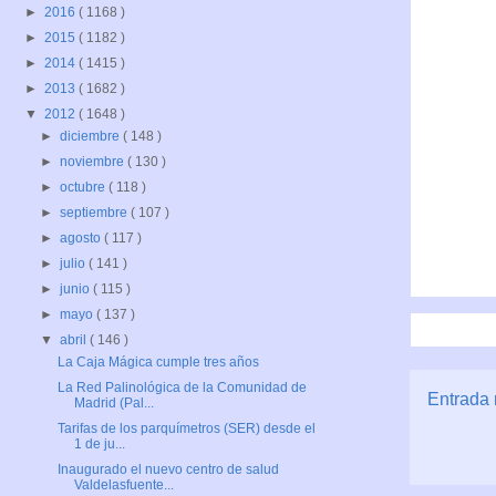
►
2016
( 1168 )
►
2015
( 1182 )
►
2014
( 1415 )
►
2013
( 1682 )
▼
2012
( 1648 )
►
diciembre
( 148 )
►
noviembre
( 130 )
►
octubre
( 118 )
►
septiembre
( 107 )
►
agosto
( 117 )
►
julio
( 141 )
►
junio
( 115 )
►
mayo
( 137 )
▼
abril
( 146 )
La Caja Mágica cumple tres años
La Red Palinológica de la Comunidad de
Entrada 
Madrid (Pal...
Tarifas de los parquímetros (SER) desde el
1 de ju...
Inaugurado el nuevo centro de salud
Valdelasfuente...