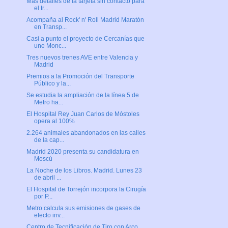
Más detalles de la tarjeta sin contacto para
el tr...
Acompaña al Rock' n' Roll Madrid Maratón
en Transp...
Casi a punto el proyecto de Cercanías que
une Monc...
Tres nuevos trenes AVE entre Valencia y
Madrid
Premios a la Promoción del Transporte
Público y la...
Se estudia la ampliación de la línea 5 de
Metro ha...
El Hospital Rey Juan Carlos de Móstoles
opera al 100%
2.264 animales abandonados en las calles
de la cap...
Madrid 2020 presenta su candidatura en
Moscú
La Noche de los Libros. Madrid. Lunes 23
de abril ...
El Hospital de Torrejón incorpora la Cirugía
por P...
Metro calcula sus emisiones de gases de
efecto inv...
Centro de Tecnificación de Tiro con Arco