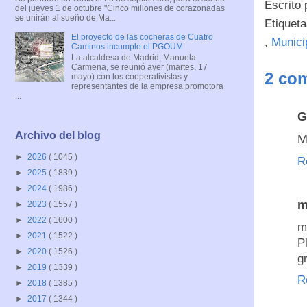
Escrito
del jueves 1 de octubre "Cinco millones de corazonadas
se unirán al sueño de Ma...
Etiquet
El proyecto de las cocheras de Cuatro
,
Munici
Caminos incumple el PGOUM
La alcaldesa de Madrid, Manuela
Carmena, se reunió ayer (martes, 17
2 com
mayo) con los cooperativistas y
representantes de la empresa promotora
...
G
Archivo del blog
M
►
2026
( 1045 )
R
►
2025
( 1839 )
►
2024
( 1986 )
m
►
2023
( 1557 )
►
2022
( 1600 )
m
►
2021
( 1522 )
P
►
2020
( 1526 )
g
►
2019
( 1339 )
R
►
2018
( 1385 )
►
2017
( 1344 )