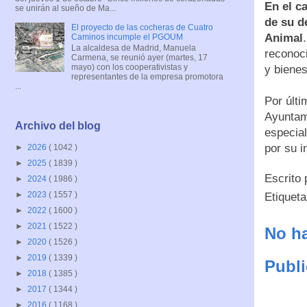
En el c
se unirán al sueño de Ma...
de su d
El proyecto de las cocheras de Cuatro
Animal
Caminos incumple el PGOUM
La alcaldesa de Madrid, Manuela
reconoci
Carmena, se reunió ayer (martes, 17
mayo) con los cooperativistas y
y bienes
representantes de la empresa promotora
...
Por últi
Ayuntam
Archivo del blog
especial
por su i
►
2026
( 1042 )
►
2025
( 1839 )
Escrito
►
2024
( 1986 )
►
2023
( 1557 )
Etiquet
►
2022
( 1600 )
►
2021
( 1522 )
No ha
►
2020
( 1526 )
►
2019
( 1339 )
Publi
►
2018
( 1385 )
►
2017
( 1344 )
►
2016
( 1168 )