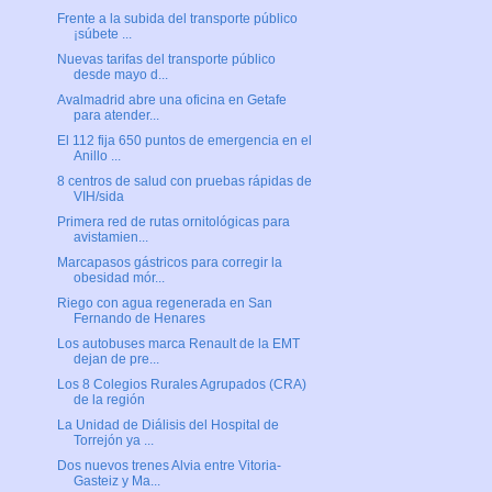
Frente a la subida del transporte público
¡súbete ...
Nuevas tarifas del transporte público
desde mayo d...
Avalmadrid abre una oficina en Getafe
para atender...
El 112 fija 650 puntos de emergencia en el
Anillo ...
8 centros de salud con pruebas rápidas de
VIH/sida
Primera red de rutas ornitológicas para
avistamien...
Marcapasos gástricos para corregir la
obesidad mór...
Riego con agua regenerada en San
Fernando de Henares
Los autobuses marca Renault de la EMT
dejan de pre...
Los 8 Colegios Rurales Agrupados (CRA)
de la región
La Unidad de Diálisis del Hospital de
Torrejón ya ...
Dos nuevos trenes Alvia entre Vitoria-
Gasteiz y Ma...