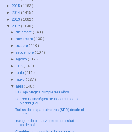
►
2015
( 1182 )
►
2014
( 1415 )
►
2013
( 1682 )
▼
2012
( 1648 )
►
diciembre
( 148 )
►
noviembre
( 130 )
►
octubre
( 118 )
►
septiembre
( 107 )
►
agosto
( 117 )
►
julio
( 141 )
►
junio
( 115 )
►
mayo
( 137 )
▼
abril
( 146 )
La Caja Mágica cumple tres años
La Red Palinológica de la Comunidad de
Madrid (Pal...
Tarifas de los parquímetros (SER) desde el
1 de ju...
Inaugurado el nuevo centro de salud
Valdelasfuente...
Cambios en el servicio de autobuses