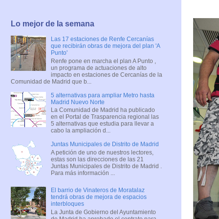
Lo mejor de la semana
Las 17 estaciones de Renfe Cercanías
que recibirán obras de mejora del plan 'A
Punto'
Renfe pone en marcha el plan A Punto ,
un programa de actuaciones de alto
impacto en estaciones de Cercanías de la
Comunidad de Madrid que b...
5 alternativas para ampliar Metro hasta
Madrid Nuevo Norte
La Comunidad de Madrid ha publicado
en el Portal de Trasparencia regional las
5 alternativas que estudia para llevar a
cabo la ampliación d...
Juntas Municipales de Distrito de Madrid
A petición de uno de nuestros lectores,
estas son las direcciones de las 21
Juntas Municipales de Distrito de Madrid .
Para más información ...
El barrio de Vinateros de Moratalaz
tendrá obras de mejora de espacios
interbloques
La Junta de Gobierno del Ayuntamiento
de Madrid ha aprobado el contrato para