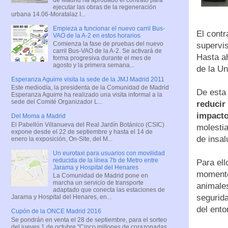
ejecutar las obras de la regeneración
urbana 14.06-Moratalaz I...
Empieza a funcionar el nuevo carril Bus-
El contr
VAO de la A-2 en estos horarios
Comienza la fase de pruebas del nuevo
supervis
carril Bus-VAO de la A-2. Se activará de
Hasta ah
forma progresiva durante el mes de
agosto y la primera semana...
de la U
Esperanza Aguirre visita la sede de la JMJ Madrid 2011
Este mediodía, la presidenta de la Comunidad de Madrid
De esta
Esperanza Aguirre ha realizado una visita informal a la
sede del Comité Organizador L...
reducir
impacto
Del Moma a Madrid
El Pabellón Villanueva del Real Jardín Botánico (CSIC)
molestia
expone desde el 22 de septiembre y hasta el 14 de
de insal
enero la exposición, On-Site, del M...
Un eurotaxi para usuarios con movilidad
reducida de la línea 7b de Metro entre
Para ell
Jarama y Hospital del Henares
momento 
La Comunidad de Madrid pone en
marcha un servicio de transporte
animales
adaptado que conecta las estaciones de
segurida
Jarama y Hospital del Henares, en...
del ento
Cupón de la ONCE Madrid 2016
Se pondrán en venta el 28 de septiembre, para el sorteo
del jueves 1 de octubre "Cinco millones de corazonadas