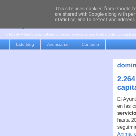
This site uses cookies from Google to 
are shared with Google along with per
es por madrid
statistics, and to detect and address
El blog de Madrid y su actualidad, proyectos, transporte, movilidad, arquitectura, partici
Este blog
Anunciarse
Contacto
domin
2.264
capit
El Ayunt
en las c
servicio
hasta 20
seguimie
Animal 