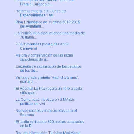
La acampada del 15M en Sol recibe
Premio Europeo d...
Reforma integral del Centro de
Especialidades 'Las...
Plan Estratégico de Turismo 2012-2015
del Ayuntami...
La Policía Municipal atiende una media de
76 llama...
3.068 viviendas protegidas en El
Cañaveral
Mejora y conservación de las razas
autóctonas de g...
Encuesta de satisfacción de los usuarios
de los Se...
Visita guiada gratuita 'Madrid Literario',
mañana ...
El Hospital La Paz regala un libro a cada
niño que...
La Comunidad muestra en SIMA sus
políticas de vivi...
Nuevos coches y motocicletas para el
Seprona
El jardín vertical de 800 metros cuadrados
en la P...
Red de Información Turística Mad About