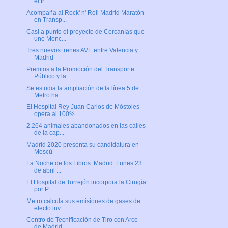
el tr...
Acompaña al Rock' n' Roll Madrid Maratón
en Transp...
Casi a punto el proyecto de Cercanías que
une Monc...
Tres nuevos trenes AVE entre Valencia y
Madrid
Premios a la Promoción del Transporte
Público y la...
Se estudia la ampliación de la línea 5 de
Metro ha...
El Hospital Rey Juan Carlos de Móstoles
opera al 100%
2.264 animales abandonados en las calles
de la cap...
Madrid 2020 presenta su candidatura en
Moscú
La Noche de los Libros. Madrid. Lunes 23
de abril ...
El Hospital de Torrejón incorpora la Cirugía
por P...
Metro calcula sus emisiones de gases de
efecto inv...
Centro de Tecnificación de Tiro con Arco
de Madrid...