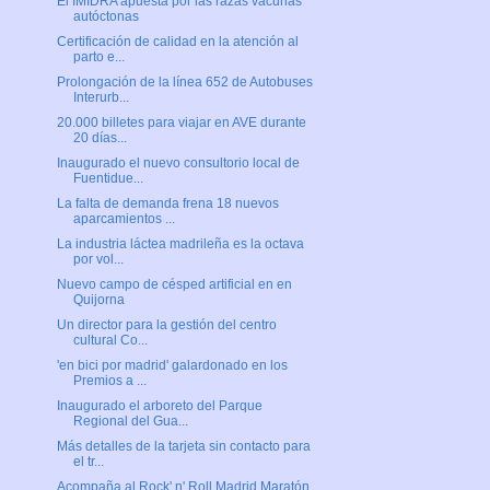
El IMIDRA apuesta por las razas vacunas
autóctonas
Certificación de calidad en la atención al
parto e...
Prolongación de la línea 652 de Autobuses
Interurb...
20.000 billetes para viajar en AVE durante
20 días...
Inaugurado el nuevo consultorio local de
Fuentidue...
La falta de demanda frena 18 nuevos
aparcamientos ...
La industria láctea madrileña es la octava
por vol...
Nuevo campo de césped artificial en en
Quijorna
Un director para la gestión del centro
cultural Co...
'en bici por madrid' galardonado en los
Premios a ...
Inaugurado el arboreto del Parque
Regional del Gua...
Más detalles de la tarjeta sin contacto para
el tr...
Acompaña al Rock' n' Roll Madrid Maratón