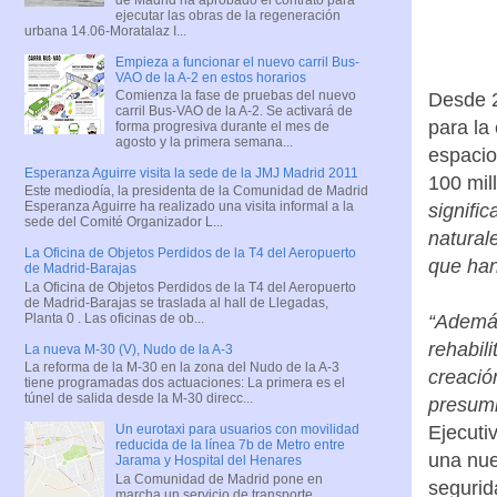
ejecutar las obras de la regeneración
urbana 14.06-Moratalaz I...
Empieza a funcionar el nuevo carril Bus-
VAO de la A-2 en estos horarios
Comienza la fase de pruebas del nuevo
Desde 
carril Bus-VAO de la A-2. Se activará de
para la
forma progresiva durante el mes de
agosto y la primera semana...
espacio
Esperanza Aguirre visita la sede de la JMJ Madrid 2011
100 mil
Este mediodía, la presidenta de la Comunidad de Madrid
Esperanza Aguirre ha realizado una visita informal a la
signifi
sede del Comité Organizador L...
natural
La Oficina de Objetos Perdidos de la T4 del Aeropuerto
que han
de Madrid-Barajas
La Oficina de Objetos Perdidos de la T4 del Aeropuerto
de Madrid-Barajas se traslada al hall de Llegadas,
Planta 0 . Las oficinas de ob...
“Además
rehabil
La nueva M-30 (V), Nudo de la A-3
La reforma de la M-30 en la zona del Nudo de la A-3
creació
tiene programadas dos actuaciones: La primera es el
túnel de salida desde la M-30 direcc...
presumi
Ejecutiv
Un eurotaxi para usuarios con movilidad
reducida de la línea 7b de Metro entre
una nue
Jarama y Hospital del Henares
La Comunidad de Madrid pone en
segurida
marcha un servicio de transporte