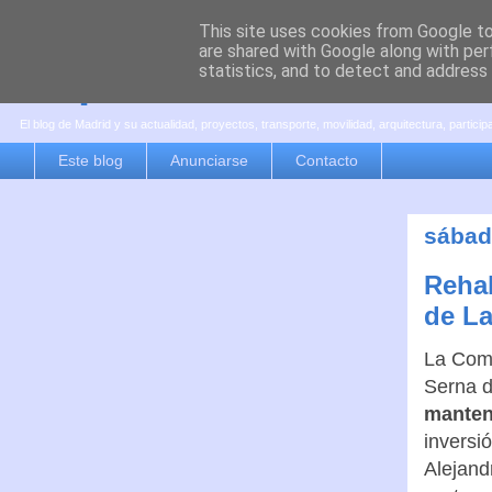
This site uses cookies from Google to 
are shared with Google along with per
es por madrid
statistics, and to detect and address
El blog de Madrid y su actualidad, proyectos, transporte, movilidad, arquitectura, partici
Este blog
Anunciarse
Contacto
sábado
Rehab
de La
La Comu
Serna d
manteni
inversi
Alejand