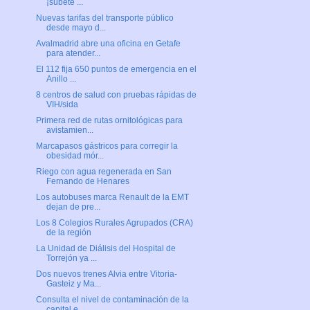
¡súbete ...
Nuevas tarifas del transporte público
desde mayo d...
Avalmadrid abre una oficina en Getafe
para atender...
El 112 fija 650 puntos de emergencia en el
Anillo ...
8 centros de salud con pruebas rápidas de
VIH/sida
Primera red de rutas ornitológicas para
avistamien...
Marcapasos gástricos para corregir la
obesidad mór...
Riego con agua regenerada en San
Fernando de Henares
Los autobuses marca Renault de la EMT
dejan de pre...
Los 8 Colegios Rurales Agrupados (CRA)
de la región
La Unidad de Diálisis del Hospital de
Torrejón ya ...
Dos nuevos trenes Alvia entre Vitoria-
Gasteiz y Ma...
Consulta el nivel de contaminación de la
capital e...