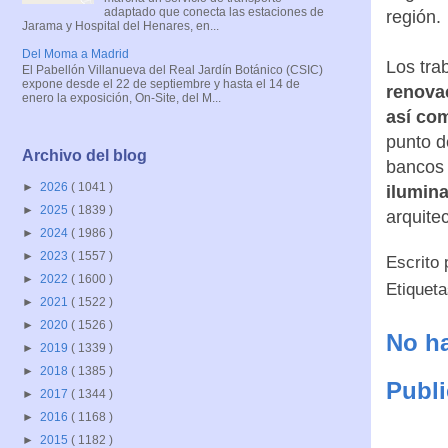
adaptado que conecta las estaciones de
región.
Jarama y Hospital del Henares, en...
Del Moma a Madrid
Los tra
El Pabellón Villanueva del Real Jardín Botánico (CSIC)
expone desde el 22 de septiembre y hasta el 14 de
renovac
enero la exposición, On-Site, del M...
así com
punto d
Archivo del blog
bancos 
►
2026
( 1041 )
ilumina
►
2025
( 1839 )
arquitec
►
2024
( 1986 )
►
2023
( 1557 )
Escrito
►
2022
( 1600 )
Etiquet
►
2021
( 1522 )
►
2020
( 1526 )
No ha
►
2019
( 1339 )
►
2018
( 1385 )
Publi
►
2017
( 1344 )
►
2016
( 1168 )
►
2015
( 1182 )