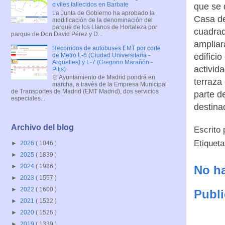
civiles fallecidos en Barbate
que se 
La Junta de Gobierno ha aprobado la
Casa de
modificación de la denominación del
parque de los Llanos de Hortaleza por
cuadrad
parque de Don David Pérez y D...
ampliar
Recorridos de autobuses EMT por corte
de Metro L-6 (Ciudad Universitaria -
edificio
Argüelles) y L-7 (Gregorio Marañón -
activida
Pitis)
El Ayuntamiento de Madrid pondrá en
terraza
marcha, a través de la Empresa Municipal
de Transportes de Madrid (EMT Madrid), dos servicios
parte d
especiales...
destina
Archivo del blog
Escrito
Etiquet
►
2026
( 1046 )
►
2025
( 1839 )
►
2024
( 1986 )
No ha
►
2023
( 1557 )
►
2022
( 1600 )
Publi
►
2021
( 1522 )
►
2020
( 1526 )
►
2019
( 1339 )