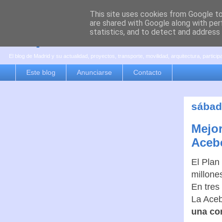
This site uses cookies from Google to 
are shared with Google along with per
es por madrid
statistics, and to detect and address
El blog de Madrid y su actualidad, proyectos, transporte, movilidad, arquitectura, partici
Este blog
Anunciarse
Contacto
sábado
Mejor
Aceb
El Plan
millone
En tres
La Ace
una co