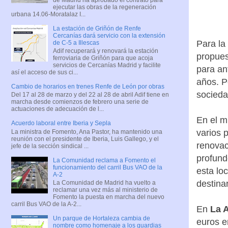
ejecutar las obras de la regeneración
urbana 14.06-Moratalaz I...
La estación de Griñón de Renfe
Cercanías dará servicio con la extensión
Para la
de C-5 a Illescas
Adif recuperará y renovará la estación
propues
ferroviaria de Griñón para que acoja
servicios de Cercanías Madrid y facilite
para an
así el acceso de sus ci...
años. P
Cambio de horarios en trenes Renfe de León por obras
sociedad
Del 17 al 28 de marzo y del 22 al 28 de abril Adif tiene en
marcha desde comienzos de febrero una serie de
actuaciones de adecuación de l...
En el m
Acuerdo laboral entre Iberia y Sepla
varios 
La ministra de Fomento, Ana Pastor, ha mantenido una
reunión con el presidente de Iberia, Luis Gallego, y el
renovac
jefe de la sección sindical ...
profund
La Comunidad reclama a Fomento el
funcionamiento del carril Bus VAO de la
esta lo
A-2
destina
La Comunidad de Madrid ha vuelto a
reclamar una vez más al ministerio de
Fomento la puesta en marcha del nuevo
carril Bus VAO de la A-2...
En
La 
Un parque de Hortaleza cambia de
euros e
nombre como homenaje a los guardias