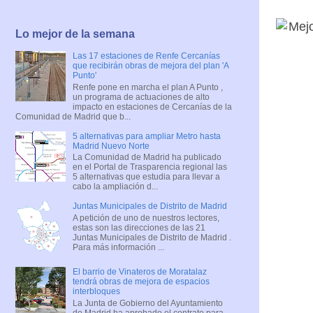
Lo mejor de la semana
Las 17 estaciones de Renfe Cercanías
que recibirán obras de mejora del plan 'A
Punto'
Renfe pone en marcha el plan A Punto ,
un programa de actuaciones de alto
impacto en estaciones de Cercanías de la
Comunidad de Madrid que b...
5 alternativas para ampliar Metro hasta
Madrid Nuevo Norte
La Comunidad de Madrid ha publicado
en el Portal de Trasparencia regional las
5 alternativas que estudia para llevar a
cabo la ampliación d...
Juntas Municipales de Distrito de Madrid
A petición de uno de nuestros lectores,
estas son las direcciones de las 21
Juntas Municipales de Distrito de Madrid .
Para más información ...
El barrio de Vinateros de Moratalaz
tendrá obras de mejora de espacios
interbloques
La Junta de Gobierno del Ayuntamiento
de Madrid ha aprobado el contrato para