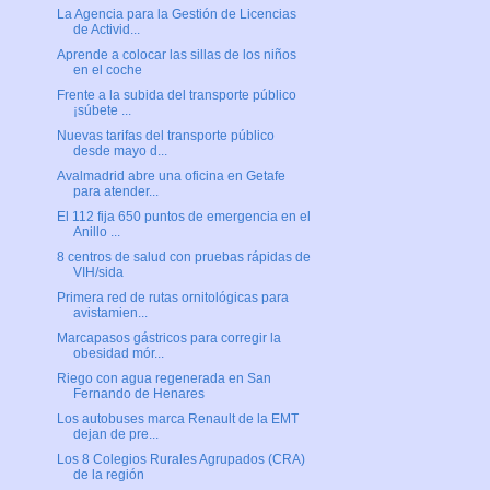
La Agencia para la Gestión de Licencias
de Activid...
Aprende a colocar las sillas de los niños
en el coche
Frente a la subida del transporte público
¡súbete ...
Nuevas tarifas del transporte público
desde mayo d...
Avalmadrid abre una oficina en Getafe
para atender...
El 112 fija 650 puntos de emergencia en el
Anillo ...
8 centros de salud con pruebas rápidas de
VIH/sida
Primera red de rutas ornitológicas para
avistamien...
Marcapasos gástricos para corregir la
obesidad mór...
Riego con agua regenerada en San
Fernando de Henares
Los autobuses marca Renault de la EMT
dejan de pre...
Los 8 Colegios Rurales Agrupados (CRA)
de la región