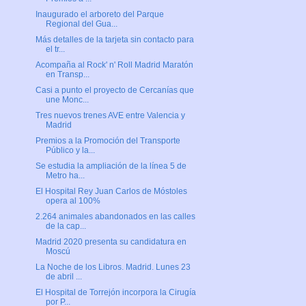
Inaugurado el arboreto del Parque
Regional del Gua...
Más detalles de la tarjeta sin contacto para
el tr...
Acompaña al Rock' n' Roll Madrid Maratón
en Transp...
Casi a punto el proyecto de Cercanías que
une Monc...
Tres nuevos trenes AVE entre Valencia y
Madrid
Premios a la Promoción del Transporte
Público y la...
Se estudia la ampliación de la línea 5 de
Metro ha...
El Hospital Rey Juan Carlos de Móstoles
opera al 100%
2.264 animales abandonados en las calles
de la cap...
Madrid 2020 presenta su candidatura en
Moscú
La Noche de los Libros. Madrid. Lunes 23
de abril ...
El Hospital de Torrejón incorpora la Cirugía
por P...