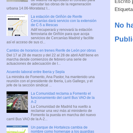
Escrito
ejecutar las obras de la regeneración
urbana 14.06-Moratalaz I...
Etiquet
La estación de Griñón de Renfe
Cercanías dará servicio con la extensión
No ha
de C-5 a Illescas
Adif recuperará y renovará la estación
ferroviaria de Griñón para que acoja
Publi
servicios de Cercanías Madrid y facilite
así el acceso de sus ci...
Cambio de horarios en trenes Renfe de León por obras
Del 17 al 28 de marzo y del 22 al 28 de abril Adif tiene en
marcha desde comienzos de febrero una serie de
actuaciones de adecuación de l...
Acuerdo laboral entre Iberia y Sepla
La ministra de Fomento, Ana Pastor, ha mantenido una
reunión con el presidente de Iberia, Luis Gallego, y el
jefe de la sección sindical ...
La Comunidad reclama a Fomento el
funcionamiento del carril Bus VAO de la
A-2
La Comunidad de Madrid ha vuelto a
reclamar una vez más al ministerio de
Fomento la puesta en marcha del nuevo
carril Bus VAO de la A-2...
Un parque de Hortaleza cambia de
nombre como homenaje a los guardias