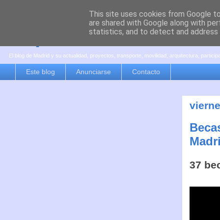
This site uses cookies from Google to 
are shared with Google along with per
es por madrid
statistics, and to detect and address
El blog de Madrid y su actualidad, proyectos, transporte, movilidad, arquitectura, partici
Este blog
Anunciarse
Contacto
vierne
Becas
Madr
37 be