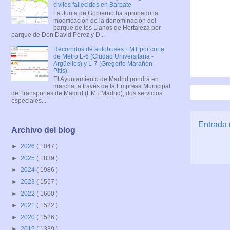
civiles fallecidos en Barbate
La Junta de Gobierno ha aprobado la
modificación de la denominación del
parque de los Llanos de Hortaleza por
parque de Don David Pérez y D...
Recorridos de autobuses EMT por corte
de Metro L-6 (Ciudad Universitaria -
Argüelles) y L-7 (Gregorio Marañón -
Pitis)
El Ayuntamiento de Madrid pondrá en
marcha, a través de la Empresa Municipal
de Transportes de Madrid (EMT Madrid), dos servicios
especiales...
Entrada 
Archivo del blog
►
2026
( 1047 )
►
2025
( 1839 )
►
2024
( 1986 )
►
2023
( 1557 )
►
2022
( 1600 )
►
2021
( 1522 )
►
2020
( 1526 )
►
2019
( 1339 )