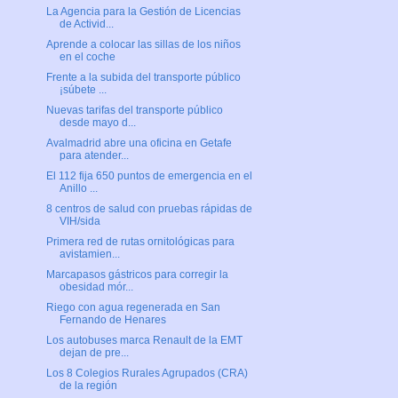
La Agencia para la Gestión de Licencias
de Activid...
Aprende a colocar las sillas de los niños
en el coche
Frente a la subida del transporte público
¡súbete ...
Nuevas tarifas del transporte público
desde mayo d...
Avalmadrid abre una oficina en Getafe
para atender...
El 112 fija 650 puntos de emergencia en el
Anillo ...
8 centros de salud con pruebas rápidas de
VIH/sida
Primera red de rutas ornitológicas para
avistamien...
Marcapasos gástricos para corregir la
obesidad mór...
Riego con agua regenerada en San
Fernando de Henares
Los autobuses marca Renault de la EMT
dejan de pre...
Los 8 Colegios Rurales Agrupados (CRA)
de la región