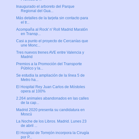
Inaugurado el arboreto del Parque
Regional del Gua...
Más detalles de la tarjeta sin contacto para
el tr...
Acompaña al Rock' n' Roll Madrid Maratón
en Transp...
Casi a punto el proyecto de Cercanías que
une Monc...
Tres nuevos trenes AVE entre Valencia y
Madrid
Premios a la Promoción del Transporte
Público y la...
Se estudia la ampliación de la línea 5 de
Metro ha...
El Hospital Rey Juan Carlos de Móstoles
opera al 100%
2.264 animales abandonados en las calles
de la cap...
Madrid 2020 presenta su candidatura en
Moscú
La Noche de los Libros. Madrid. Lunes 23
de abril ...
El Hospital de Torrejón incorpora la Cirugía
por P...