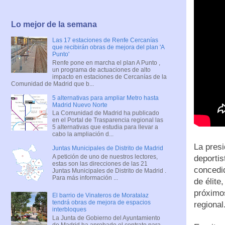
Lo mejor de la semana
Las 17 estaciones de Renfe Cercanías
que recibirán obras de mejora del plan 'A
Punto'
Renfe pone en marcha el plan A Punto ,
un programa de actuaciones de alto
impacto en estaciones de Cercanías de la
Comunidad de Madrid que b...
5 alternativas para ampliar Metro hasta
Madrid Nuevo Norte
La Comunidad de Madrid ha publicado
en el Portal de Trasparencia regional las
5 alternativas que estudia para llevar a
cabo la ampliación d...
La presi
Juntas Municipales de Distrito de Madrid
A petición de uno de nuestros lectores,
deportis
estas son las direcciones de las 21
concedi
Juntas Municipales de Distrito de Madrid .
Para más información ...
de élite
próximo
El barrio de Vinateros de Moratalaz
tendrá obras de mejora de espacios
regional
interbloques
La Junta de Gobierno del Ayuntamiento
de Madrid ha aprobado el contrato para