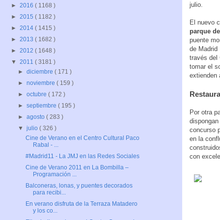
julio.
►
2016
( 1168 )
►
2015
( 1182 )
El nuevo c
►
2014
( 1415 )
parque de
►
2013
( 1682 )
puente mon
de Madrid 
►
2012
( 1648 )
través del
▼
2011
( 3181 )
tomar el s
►
diciembre
( 171 )
extienden 
►
noviembre
( 159 )
Restaura
►
octubre
( 172 )
►
septiembre
( 195 )
Por otra p
►
agosto
( 283 )
dispongan 
▼
julio
( 326 )
concurso p
Cine de Verano en el Centro Cultural Paco
en la conf
Rabal - ...
construido
con excele
#Madrid11 - La JMJ en las Redes Sociales
Cine de Verano 2011 en La Bombilla –
Programación ...
Balconeras, lonas, y puentes decorados
para recibi...
En verano disfruta de la Terraza Matadero
y los co...