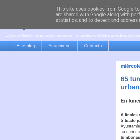
This site uses cookies from Google to 
are shared with Google along with per
es por madrid
statistics, and to detect and address 
El blog de Madrid y su actualidad, proyectos, transporte, movilidad, arquitectura, partici
Este blog
Anunciarse
Contacto
miércole
65 tum
urban
En func
A finales 
Situado j
Ayuntamien
su corresp
tumbonas