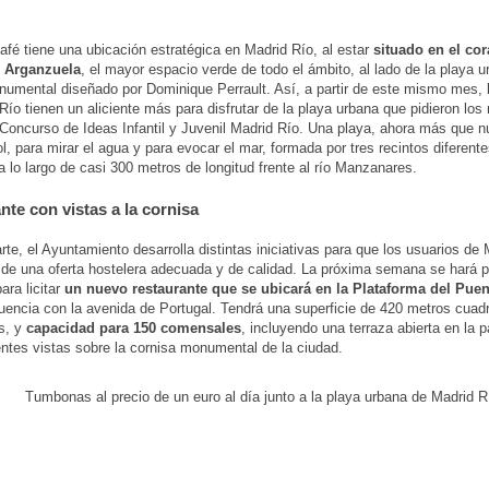
afé tiene una ubicación estratégica en Madrid Río, al estar
situado en el co
 Arganzuela
, el mayor espacio verde de todo el ámbito, al lado de la playa u
umental diseñado por Dominique Perrault. Así, a partir de este mismo mes, 
Río tienen un aliciente más para disfrutar de la playa urbana que pidieron los 
 Concurso de Ideas Infantil y Juvenil Madrid Río. Una playa, ahora más que n
ol, para mirar el agua y para evocar el mar, formada por tres recintos diferent
a lo largo de casi 300 metros de longitud frente al río Manzanares.
nte con vistas a la cornisa
arte, el Ayuntamiento desarrolla distintas iniciativas para que los usuarios de
de una oferta hostelera adecuada y de calidad. La próxima semana se hará pú
ara licitar
un nuevo restaurante que se ubicará en la Plataforma del Puen
luencia con la avenida de Portugal. Tendrá una superficie de 420 metros cuad
s, y
capacidad para 150 comensales
, incluyendo una terraza abierta en la p
ntes vistas sobre la cornisa monumental de la ciudad.