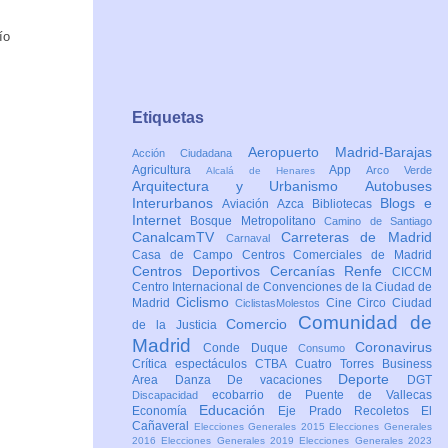
Etiquetas
Aeropuerto Madrid-Barajas
Acción Ciudadana
Agricultura
App
Arco Verde
Alcalá de Henares
Arquitectura y Urbanismo
Autobuses
Interurbanos
Blogs e
Aviación
Azca
Bibliotecas
Internet
Bosque Metropolitano
Camino de Santiago
CanalcamTV
Carreteras de Madrid
Carnaval
Casa de Campo
Centros Comerciales de Madrid
Centros Deportivos
Cercanías Renfe
CICCM
Centro Internacional de Convenciones de la Ciudad de
Ciclismo
Madrid
Cine
Circo
Ciudad
CiclistasMolestos
Comunidad de
Comercio
de la Justicia
Madrid
Coronavirus
Conde Duque
Consumo
Crítica espectáculos
CTBA Cuatro Torres Business
Deporte
Area
Danza
De vacaciones
DGT
ecobarrio de Puente de Vallecas
Discapacidad
Educación
Economía
Eje Prado Recoletos
El
Cañaveral
Elecciones Generales 2015
Elecciones Generales
2016
Elecciones Generales 2019
Elecciones Generales 2023