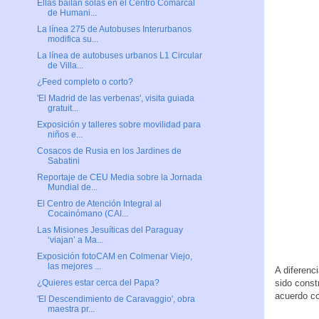
Ellas bailan solas en el Centro Comarcal
de Humani...
La línea 275 de Autobuses Interurbanos
modifica su...
La línea de autobuses urbanos L1 Circular
de Villa...
¿Feed completo o corto?
'El Madrid de las verbenas', visita guiada
gratuit...
Exposición y talleres sobre movilidad para
niños e...
Cosacos de Rusia en los Jardines de
Sabatini
Reportaje de CEU Media sobre la Jornada
Mundial de...
El Centro de Atención Integral al
Cocainómano (CAI...
Las Misiones Jesuíticas del Paraguay
‘viajan’ a Ma...
Exposición fotoCAM en Colmenar Viejo,
las mejores ...
A diferenc
sido const
¿Quieres estar cerca del Papa?
acuerdo co
'El Descendimiento de Caravaggio', obra
maestra pr...