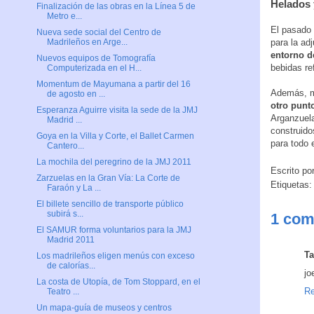
Helados 
Finalización de las obras en la Línea 5 de
Metro e...
El pasado 
Nueva sede social del Centro de
para la ad
Madrileños en Arge...
entorno 
Nuevos equipos de Tomografía
bebidas re
Computerizada en el H...
Momentum de Mayumana a partir del 16
Además, ma
de agosto en ...
otro punt
Esperanza Aguirre visita la sede de la JMJ
Arganzuela
Madrid ...
construido
Goya en la Villa y Corte, el Ballet Carmen
para todo 
Cantero...
La mochila del peregrino de la JMJ 2011
Escrito po
Zarzuelas en la Gran Vía: La Corte de
Etiquetas
Faraón y La ...
El billete sencillo de transporte público
subirá s...
1 com
El SAMUR forma voluntarios para la JMJ
Madrid 2011
T
Los madrileños eligen menús con exceso
de calorías...
jo
La costa de Utopía, de Tom Stoppard, en el
Re
Teatro ...
Un mapa-guía de museos y centros