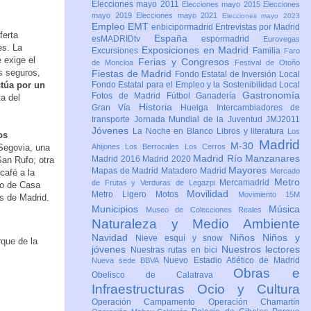
Elecciones mayo 2011
Elecciones mayo 2015
Elecciones
mayo 2019
Elecciones mayo 2021
Elecciones mayo 2023
Empleo
EMT
enbicipormadrid
Entrevistas por Madrid
ferta
España
esMADRIDtv
espormadrid
Eurovegas
es. La
Exposiciones en Madrid
Excursiones
Familia
Faro
 exige el
Ferias y Congresos
de Moncloa
Festival de Otoño
os seguros,
Fiestas de Madrid
Fondo Estatal de Inversión Local
ctúa por un
Fondo Estatal para el Empleo y la Sostenibilidad Local
Gastronomía
Fotos de Madrid
Fútbol
Ganadería
ta del
Historia
Gran Vía
Huelga
Intercambiadores de
transporte
Jornada Mundial de la Juventud JMJ2011
Jóvenes
La Noche en Blanco
Libros y literatura
Los
os
Madrid
M-30
 Segovia, una
Ahijones
Los Berrocales
Los Cerros
Madrid Río Manzanares
Madrid 2016
Madrid 2020
San Rufo; otra
Mayores
Mapas de Madrid
Matadero Madrid
Mercado
café a la
Metro
Mercamadrid
de Frutas y Verduras de Legazpi
rgo de Casa
Movilidad
Metro Ligero
Motos
Movimiento 15M
s de Madrid.
Municipios
Música
Museo de Colecciones Reales
Naturaleza y Medio Ambiente
Navidad
Niños
Niños y
Nieve esquí y snow
jóvenes
Nuestros lectores
Nuestras rutas en bici
Nuevo Estadio Atlético de Madrid
Nueva sede BBVA
Obras e
Obelisco de Calatrava
Infraestructuras
Ocio y Cultura
Operación Campamento
Operación Chamartín