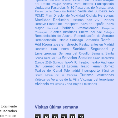
Palacio de Cibeles
Parque
Operación Mahou-Calderón
del Retiro
Parquímetros
Participación
Parque Ventas
ciudadana
Pasarelas M-30
Pasarelas río Manzanares
Paseo Verde del Suroeste A-5
Paseo de la Dirección
Personas
PDMC Plan Director de Movilidad Ciclista
Movilidad Reducida
Piscinas
Plan VIVE
Planes
Renove
Planos de Transporte
Plaza de España
Plaza
Política
Mayor
Promocionado
Podcast
Proyecto
Puentes históricos
Puerta del Sol
Canalejas
Rebajas
Remodelación de Atocha
Remodelación de Serrano
Renfe -
Remodelación Estadio Santiago Bernabéu
Adif
Reportajes en directo
Restaurantes en Madrid
Sanidad
Seguridad y
Revistas
San Isidro
Emergencias
Semana del Orgullo
Semana Santa
Servicios Sociales
Senda Real GR-124
Solar Decathlon
Teatro
Taxi-VTC
Teatro Auditorio
Europe 2010
Sorteos
San Lorenzo de El Escorial
Teatro Fernán Gómez
Transporte
Teatros del Canal
Telemadrid
Túnel de
Turismo
Valdebebas
Santa María de la Cabeza
Veranos de la Villa
Víctimas del terrorismo
Valdecarros
Vivienda
Zona Bajas Emisiones
Voluntarios
 totalmente
Visitas última semana
 cuadrados
ente mes de
2
6
0
2
9
2