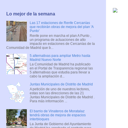
Lo mejor de la semana
Las 17 estaciones de Renfe Cercanías
que recibirán obras de mejora del plan 'A
Punto'
Renfe pone en marcha el plan A Punto ,
un programa de actuaciones de alto
impacto en estaciones de Cercanías de la
Comunidad de Madrid que b...
5 alternativas para ampliar Metro hasta
Madrid Nuevo Norte
La Comunidad de Madrid ha publicado
en el Portal de Trasparencia regional las
5 alternativas que estudia para llevar a
cabo la ampliación d...
Juntas Municipales de Distrito de Madrid
A petición de uno de nuestros lectores,
estas son las direcciones de las 21
Juntas Municipales de Distrito de Madrid .
Para más información ...
El barrio de Vinateros de Moratalaz
tendrá obras de mejora de espacios
interbloques
La Junta de Gobierno del Ayuntamiento
de Madrid ha aprobado el contrato para