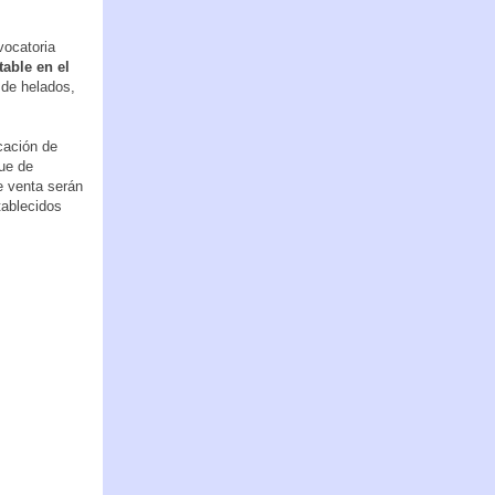
vocatoria
able en el
 de helados,
cación de
que de
e venta serán
tablecidos