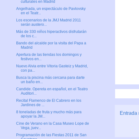
culturales en Madrid
Angelhada, un espectáculo de Pavlovsky
en el Teatr...
Los escenarios de la JMJ Madrid 2011
serán austero...
Más de 330 niños hiperactivos disfrutarán
de los c...
Bando del alcalde por la visita del Papa a
Madrid
Apertura de las tiendas los domingos y
festivos en...
Nuevo Alvia entre Vitoria Gasteiz y Madrid,
con pa...
Busca la piscina más cercana para darte
un baño en...
Candide. Opereta en español, en el Teatro
Auditori...
Recital Flamenco de El Cabrero en los
Jardines de ...
8 toneladas de fruta y mucho más para
Entrada 
apoyar la JM...
Cine de Verano en la Casa Museo Lope de
Vega, juev...
Programación de las Fiestas 2011 de San