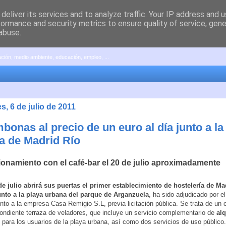
deliver its services and to analyze traffic. Your IP address and 
formance and security metrics to ensure quality of service, gen
abuse.
pación, medio ambiente, educación, empleo, ...
s, 6 de julio de 2011
bonas al precio de un euro al día junto a la
a de Madrid Río
ionamiento con el café-bar el 20 de julio aproximadamente
de julio abrirá sus puertas el primer establecimiento de hostelería de Ma
unto a la playa urbana del parque de Arganzuela
, ha sido adjudicado por el
to a la empresa Casa Remigio S.L, previa licitación pública. Se trata de un c
ondiente terraza de veladores, que incluye un servicio complementario de
alq
para los usuarios de la playa urbana, así como dos servicios de uso público.