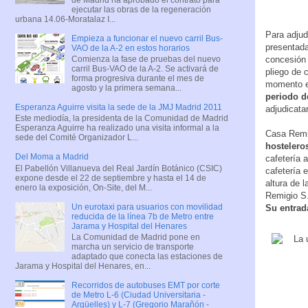
ejecutar las obras de la regeneración
urbana 14.06-Moratalaz I...
Para adjud
Empieza a funcionar el nuevo carril Bus-
presentada
VAO de la A-2 en estos horarios
Comienza la fase de pruebas del nuevo
concesión 
carril Bus-VAO de la A-2. Se activará de
pliego de 
forma progresiva durante el mes de
momento en
agosto y la primera semana...
periodo d
Esperanza Aguirre visita la sede de la JMJ Madrid 2011
adjudicata
Este mediodía, la presidenta de la Comunidad de Madrid
Esperanza Aguirre ha realizado una visita informal a la
Casa Remig
sede del Comité Organizador L...
hostelero
Del Moma a Madrid
cafetería a
El Pabellón Villanueva del Real Jardín Botánico (CSIC)
cafetería 
expone desde el 22 de septiembre y hasta el 14 de
altura de 
enero la exposición, On-Site, del M...
Remigio S.
Un eurotaxi para usuarios con movilidad
Su entrad
reducida de la línea 7b de Metro entre
Jarama y Hospital del Henares
La Comunidad de Madrid pone en
marcha un servicio de transporte
adaptado que conecta las estaciones de
Jarama y Hospital del Henares, en...
Recorridos de autobuses EMT por corte
de Metro L-6 (Ciudad Universitaria -
Argüelles) y L-7 (Gregorio Marañón -