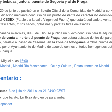
y bebidas junto al puente de Segovia y al de Praga
29 de junio se publicó en el Boletín Oficial de la Comunidad de Madrid la con
judicación mediante concurso de
un punto de venta de carácter no desmont
del CEDEX
(Paralelo a la calle Virgen del Puerto) que estará dedicado a venta
frescantes, frutos secos, golosinas y patatas fritas envasadas.
ñana miércoles, día 6 de julio, se publica un nuevo concurso para la adjudi
o de venta al norte del puente de Praga
, que estará ubicado dentro del par
, paralelo al paseo de Yeserías,
en la zona de toboganes
. Ambos puntos d
s por el Ayuntamiento de Madrid de acuerdo con los criterios homogéneos es
el parque.
r
Miguel
a las
16:00
:
Madrid
,
Madrid Río Manzanares
,
Ocio y Cultura
,
Restaurantes en Madrid
entario :
acues
6 de julio de 2011 a las 21:24:00 CEST
er qué barato. En Ibiza de 6 euros para arriba
sponder