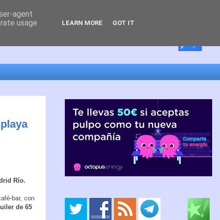
user-agent
erate usage
LEARN MORE
GOT IT
 playa
drid Río.
afé-bar, con
uiler de 65