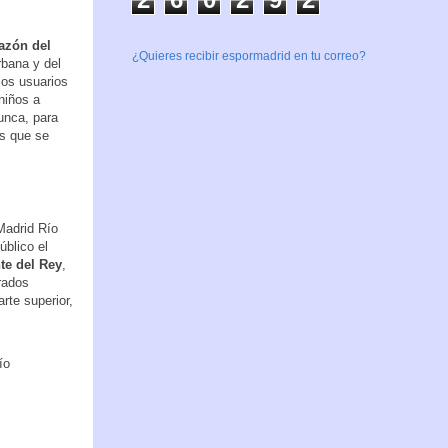
razón del
¿Quieres recibir espormadrid en tu correo?
rbana y del
los usuarios
niños a
unca, para
es que se
 Madrid Río
blico el
te del Rey
,
rados
arte superior,