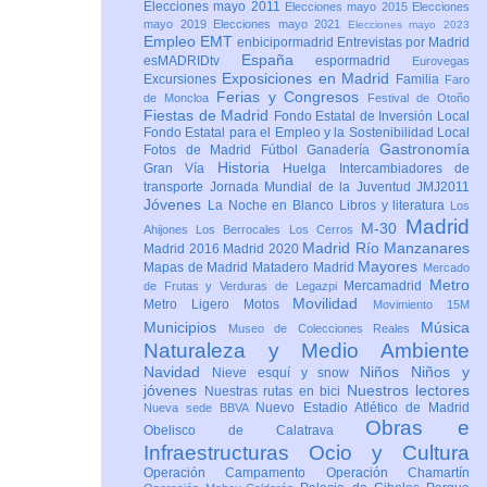
Elecciones mayo 2011
Elecciones mayo 2015
Elecciones
mayo 2019
Elecciones mayo 2021
Elecciones mayo 2023
Empleo
EMT
enbicipormadrid
Entrevistas por Madrid
España
esMADRIDtv
espormadrid
Eurovegas
Exposiciones en Madrid
Excursiones
Familia
Faro
Ferias y Congresos
de Moncloa
Festival de Otoño
Fiestas de Madrid
Fondo Estatal de Inversión Local
Fondo Estatal para el Empleo y la Sostenibilidad Local
Gastronomía
Fotos de Madrid
Fútbol
Ganadería
Historia
Gran Vía
Huelga
Intercambiadores de
transporte
Jornada Mundial de la Juventud JMJ2011
Jóvenes
La Noche en Blanco
Libros y literatura
Los
Madrid
M-30
Ahijones
Los Berrocales
Los Cerros
Madrid Río Manzanares
Madrid 2016
Madrid 2020
Mayores
Mapas de Madrid
Matadero Madrid
Mercado
Metro
Mercamadrid
de Frutas y Verduras de Legazpi
Movilidad
Metro Ligero
Motos
Movimiento 15M
Municipios
Música
Museo de Colecciones Reales
Naturaleza y Medio Ambiente
Navidad
Niños
Niños y
Nieve esquí y snow
jóvenes
Nuestros lectores
Nuestras rutas en bici
Nuevo Estadio Atlético de Madrid
Nueva sede BBVA
Obras e
Obelisco de Calatrava
Infraestructuras
Ocio y Cultura
Operación Campamento
Operación Chamartín