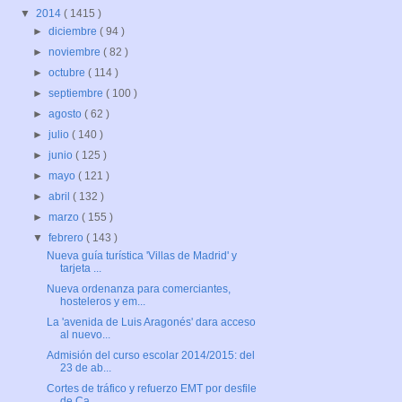
▼
2014
( 1415 )
►
diciembre
( 94 )
►
noviembre
( 82 )
►
octubre
( 114 )
►
septiembre
( 100 )
►
agosto
( 62 )
►
julio
( 140 )
►
junio
( 125 )
►
mayo
( 121 )
►
abril
( 132 )
►
marzo
( 155 )
▼
febrero
( 143 )
Nueva guía turística 'Villas de Madrid' y
tarjeta ...
Nueva ordenanza para comerciantes,
hosteleros y em...
La 'avenida de Luis Aragonés' dara acceso
al nuevo...
Admisión del curso escolar 2014/2015: del
23 de ab...
Cortes de tráfico y refuerzo EMT por desfile
de Ca...