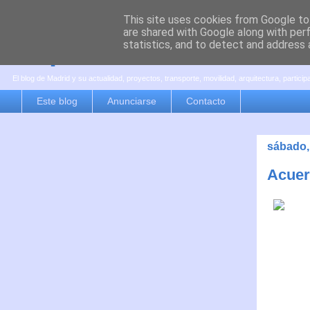
This site uses cookies from Google to 
are shared with Google along with per
es por madrid
statistics, and to detect and address 
El blog de Madrid y su actualidad, proyectos, transporte, movilidad, arquitectura, partici
Este blog
Anunciarse
Contacto
sábado,
Acuerd