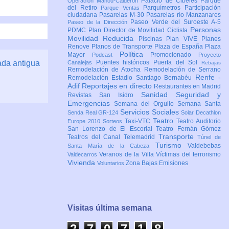
Palacio de Cibeles
Parque
Operación Mahou-Calderón
del Retiro
Parquímetros
Participación
Parque Ventas
ciudadana
Pasarelas M-30
Pasarelas río Manzanares
Paseo Verde del Suroeste A-5
Paseo de la Dirección
Personas
PDMC Plan Director de Movilidad Ciclista
Movilidad Reducida
Piscinas
Plan VIVE
Planes
Renove
Planos de Transporte
Plaza de España
Plaza
Política
Mayor
Promocionado
Podcast
Proyecto
ada antigua
Puentes históricos
Puerta del Sol
Canalejas
Rebajas
Remodelación de Atocha
Remodelación de Serrano
Renfe -
Remodelación Estadio Santiago Bernabéu
Adif
Reportajes en directo
Restaurantes en Madrid
Sanidad
Seguridad y
Revistas
San Isidro
Emergencias
Semana del Orgullo
Semana Santa
Servicios Sociales
Senda Real GR-124
Solar Decathlon
Teatro
Taxi-VTC
Teatro Auditorio
Europe 2010
Sorteos
San Lorenzo de El Escorial
Teatro Fernán Gómez
Transporte
Teatros del Canal
Telemadrid
Túnel de
Turismo
Valdebebas
Santa María de la Cabeza
Veranos de la Villa
Víctimas del terrorismo
Valdecarros
Vivienda
Zona Bajas Emisiones
Voluntarios
Visitas última semana
2
7
0
7
1
8