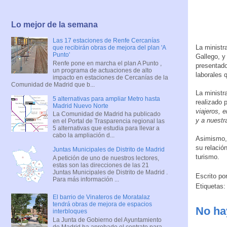
Lo mejor de la semana
Las 17 estaciones de Renfe Cercanías
La ministr
que recibirán obras de mejora del plan 'A
Punto'
Gallego, y
Renfe pone en marcha el plan A Punto ,
presentado
un programa de actuaciones de alto
laborales 
impacto en estaciones de Cercanías de la
Comunidad de Madrid que b...
La ministr
5 alternativas para ampliar Metro hasta
realizado 
Madrid Nuevo Norte
viajeros, 
La Comunidad de Madrid ha publicado
y a nuestr
en el Portal de Trasparencia regional las
5 alternativas que estudia para llevar a
cabo la ampliación d...
Asimismo, 
su relació
Juntas Municipales de Distrito de Madrid
turismo.
A petición de uno de nuestros lectores,
estas son las direcciones de las 21
Juntas Municipales de Distrito de Madrid .
Escrito po
Para más información ...
Etiquetas:
El barrio de Vinateros de Moratalaz
tendrá obras de mejora de espacios
No ha
interbloques
La Junta de Gobierno del Ayuntamiento
de Madrid ha aprobado el contrato para