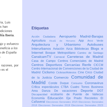
ia, Luis
os han
Etiquetas
ndiciones
ñía Iberia
.
Aeropuerto Madrid-Barajas
Acción Ciudadana
Agricultura
App
Arco Verde
Alcalá de Henares
ajo y esfuerzo
Arquitectura y Urbanismo
Autobuses
eneficia a los
Interurbanos
Blogs e
Aviación
Azca
Bibliotecas
ía de España
Internet
Bosque Metropolitano
Camino de Santiago
CanalcamTV
Carreteras de Madrid
.
Carnaval
Casa de Campo
Centros Comerciales de Madrid
Centros Deportivos
Cercanías Renfe
CICCM
 razones, por
Centro Internacional de Convenciones de la Ciudad de
 es el
Ciclismo
Madrid
Cine
Circo
Ciudad
CiclistasMolestos
Comunidad de
Comercio
de la Justicia
Madrid
Coronavirus
Conde Duque
Consumo
Crítica espectáculos
CTBA Cuatro Torres Business
Deporte
Area
Danza
De vacaciones
DGT
ecobarrio de Puente de Vallecas
Discapacidad
Educación
Economía
Eje Prado Recoletos
El
Cañaveral
Elecciones Generales 2015
Elecciones Generales
2016
Elecciones Generales 2019
Elecciones Generales 2023