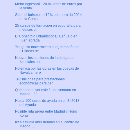
Metro ingresará 120 millones de euros por
la venta...
Sube el turismo un 12% en enero de 2014
en la Comu...
25 cursos de formación en ecografía para
médicos d...
El Consorcio Urbanístico El Bañuelo en
Fuenlabrada
'Me gusta moverme en bus', campaña en
31 líneas de...
Nuevas instalaciones de las brigadas
forestales en...
Polémica por las obras en las cuevas de
Navalcarnero
162 millones para prestaciones
económicas para per...
Qué hacer o ver este fin de semana en
Madrid - 22 ...
Hasta 100 euros de ayuda en el IBI 2013
del Ayunta...
Posible ruta aérea entre Madrid y Hong
Kong
Ikea estudia abrir tiendas en el centro de
Madrid ...