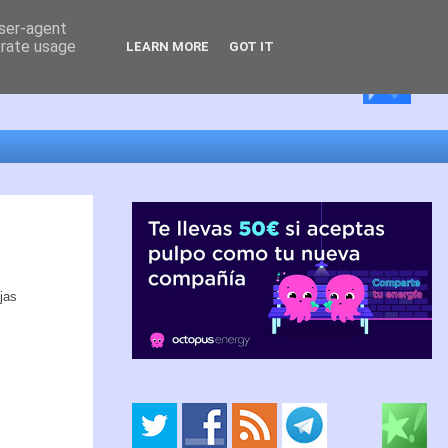
user-agent
erate usage
LEARN MORE
GOT IT