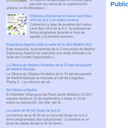
Publi
ejecutar las obras de la regeneración
urbana 14.06-Moratalaz I...
Empieza a funcionar el nuevo carril Bus-
VAO de la A-2 en estos horarios
Comienza la fase de pruebas del nuevo
carril Bus-VAO de la A-2. Se activará de
forma progresiva durante el mes de
agosto y la primera semana...
Esperanza Aguirre visita la sede de la JMJ Madrid 2011
Este mediodía, la presidenta de la Comunidad de Madrid
Esperanza Aguirre ha realizado una visita informal a la
sede del Comité Organizador L...
La Oficina de Objetos Perdidos de la T4 del Aeropuerto
de Madrid-Barajas
La Oficina de Objetos Perdidos de la T4 del Aeropuerto
de Madrid-Barajas se traslada al hall de Llegadas,
Planta 0 . Las oficinas de ob...
Del Moma a Madrid
El Pabellón Villanueva del Real Jardín Botánico (CSIC)
expone desde el 22 de septiembre y hasta el 14 de
enero la exposición, On-Site, del M...
La nueva M-30 (V), Nudo de la A-3
La reforma de la M-30 en la zona del Nudo de la A-3
tiene programadas dos actuaciones: La primera es el
túnel de salida desde la M-30 direcc...