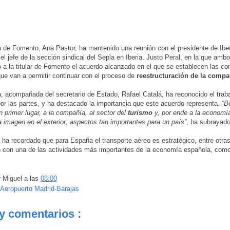
a de Fomento, Ana Pastor, ha mantenido una reunión con el presidente de Iber
 el jefe de la sección sindical del Sepla en Iberia, Justo Peral, en la que amb
 a la titular de Fomento el acuerdo alcanzado en el que se establecen las co
que van a permitir continuar con el proceso de
reestructuración de la compa
a, acompañada del secretario de Estado, Rafael Catalá, ha reconocido el trab
por las partes, y ha destacado la importancia que este acuerdo representa.
“B
en primer lugar, a la compañía, al sector del
turismo
y, por ende a la econom
a imagen en el exterior; aspectos tan importantes para un país”
, ha subrayado
ha recordado que para España el transporte aéreo es estratégico, entre otras
n con una de las actividades más importantes de la economía española, como
r
Miguel
a las
08:00
Aeropuerto Madrid-Barajas
y comentarios :