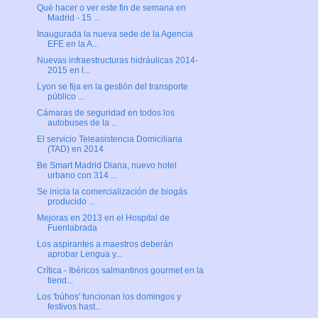
Qué hacer o ver este fin de semana en
Madrid - 15 ...
Inaugurada la nueva sede de la Agencia
EFE en la A...
Nuevas infraestructuras hidráulicas 2014-
2015 en l...
Lyon se fija en la gestión del transporte
público ...
Cámaras de seguridad en todos los
autobuses de la ...
El servicio Teleasistencia Domiciliaria
(TAD) en 2014
Be Smart Madrid Diana, nuevo hotel
urbano con 314 ...
Se inicia la comercialización de biogás
producido ...
Mejoras en 2013 en el Hospital de
Fuenlabrada
Los aspirantes a maestros deberán
aprobar Lengua y...
Crítica - Ibéricos salmantinos gourmet en la
tiend...
Los 'búhos' funcionan los domingos y
festivos hast...