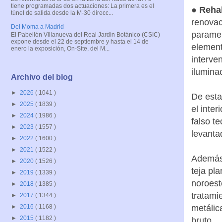
tiene programadas dos actuaciones: La primera es el
● Rehab
túnel de salida desde la M-30 direcc...
renovaci
Del Moma a Madrid
paramen
El Pabellón Villanueva del Real Jardín Botánico (CSIC)
expone desde el 22 de septiembre y hasta el 14 de
element
enero la exposición, On-Site, del M...
interve
iluminac
Archivo del blog
►
2026
( 1041 )
De esta
►
2025
( 1839 )
el inter
►
2024
( 1986 )
falso t
►
2023
( 1557 )
levanta
►
2022
( 1600 )
►
2021
( 1522 )
Además,
►
2020
( 1526 )
teja pla
►
2019
( 1339 )
noroest
►
2018
( 1385 )
tratami
►
2017
( 1344 )
metálica
►
2016
( 1168 )
►
2015
( 1182 )
bruto.