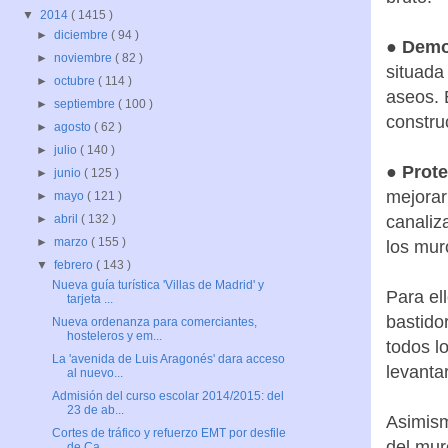
▼
2014
( 1415 )
►
diciembre
( 94 )
●
Demol
►
noviembre
( 82 )
situada 
►
octubre
( 114 )
aseos. 
►
septiembre
( 100 )
constru
►
agosto
( 62 )
►
julio
( 140 )
●
Prote
►
junio
( 125 )
mejorar
►
mayo
( 121 )
canaliz
►
abril
( 132 )
►
marzo
( 155 )
los mur
▼
febrero
( 143 )
Nueva guía turística 'Villas de Madrid' y
Para el
tarjeta ...
bastido
Nueva ordenanza para comerciantes,
hosteleros y em...
todos l
La 'avenida de Luis Aragonés' dara acceso
levanta
al nuevo...
Admisión del curso escolar 2014/2015: del
23 de ab...
Asimism
Cortes de tráfico y refuerzo EMT por desfile
del mur
de Ca...