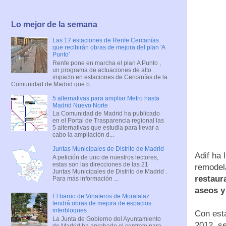
Lo mejor de la semana
Las 17 estaciones de Renfe Cercanías
que recibirán obras de mejora del plan 'A
Punto'
Renfe pone en marcha el plan A Punto ,
un programa de actuaciones de alto
impacto en estaciones de Cercanías de la
Comunidad de Madrid que b...
5 alternativas para ampliar Metro hasta
Madrid Nuevo Norte
La Comunidad de Madrid ha publicado
en el Portal de Trasparencia regional las
5 alternativas que estudia para llevar a
cabo la ampliación d...
Juntas Municipales de Distrito de Madrid
Adif ha 
A petición de uno de nuestros lectores,
estas son las direcciones de las 21
remodela
Juntas Municipales de Distrito de Madrid .
restaur
Para más información ...
aseos y
El barrio de Vinateros de Moratalaz
tendrá obras de mejora de espacios
interbloques
Con esta
La Junta de Gobierno del Ayuntamiento
2012, se
de Madrid ha aprobado el contrato para