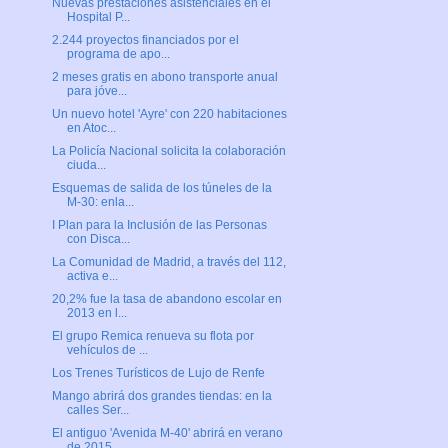
Nuevas prestaciones asistenciales en el
Hospital P...
2.244 proyectos financiados por el
programa de apo...
2 meses gratis en abono transporte anual
para jóve...
Un nuevo hotel 'Ayre' con 220 habitaciones
en Atoc...
La Policía Nacional solicita la colaboración
ciuda...
Esquemas de salida de los túneles de la
M-30: enla...
I Plan para la Inclusión de las Personas
con Disca...
La Comunidad de Madrid, a través del 112,
activa e...
20,2% fue la tasa de abandono escolar en
2013 en l...
El grupo Remica renueva su flota por
vehículos de ...
Los Trenes Turísticos de Lujo de Renfe
Mango abrirá dos grandes tiendas: en la
calles Ser...
El antiguo 'Avenida M-40' abrirá en verano
de 2015...