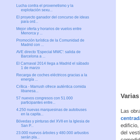
Lucha contra el proxenetismo y la
explotación sexu...
El proyecto ganador del concurso de ideas
para ord...
Mejor oferta y horarios de vuelos entre
Menorca y ...
Promoción turística de la Comunidad de
Madrid con ...
AVE directo 'Especial MWC': salida de
Barcelona a ...
El Carnaval 2014 llega a Madrid el sábado
1 de marzo
Recarga de coches eléctricos gracias a la
energía ...
Crítica - Marrush ofrece auténtica comida
libanesa...
Varias
57 nuevos congresos con 51.000
participantes entre...
4.250 nuevas marquesinas de autobuses
Las obra
en la capita...
centrada
Bóvedas y pinturas del XVII en la Iglesia de
edificio
San P...
del vest
23.000 nuevos árboles y 480.000 arbustos
serán pla...
comodida