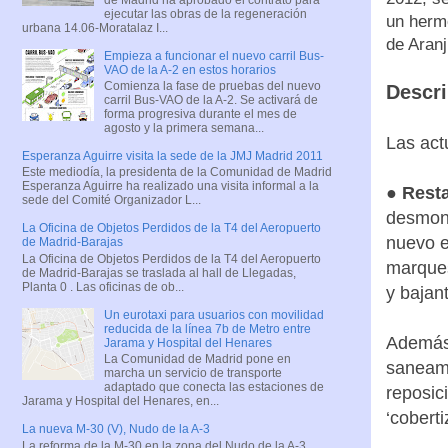
ejecutar las obras de la regeneración
un hermo
urbana 14.06-Moratalaz I...
de Aran
Empieza a funcionar el nuevo carril Bus-
VAO de la A-2 en estos horarios
Comienza la fase de pruebas del nuevo
Descri
carril Bus-VAO de la A-2. Se activará de
forma progresiva durante el mes de
agosto y la primera semana...
Las act
Esperanza Aguirre visita la sede de la JMJ Madrid 2011
Este mediodía, la presidenta de la Comunidad de Madrid
Esperanza Aguirre ha realizado una visita informal a la
●
Resta
sede del Comité Organizador L...
desmont
La Oficina de Objetos Perdidos de la T4 del Aeropuerto
nuevo e
de Madrid-Barajas
La Oficina de Objetos Perdidos de la T4 del Aeropuerto
marques
de Madrid-Barajas se traslada al hall de Llegadas,
Planta 0 . Las oficinas de ob...
y bajan
Un eurotaxi para usuarios con movilidad
reducida de la línea 7b de Metro entre
Además 
Jarama y Hospital del Henares
La Comunidad de Madrid pone en
saneami
marcha un servicio de transporte
adaptado que conecta las estaciones de
reposic
Jarama y Hospital del Henares, en...
‘coberti
La nueva M-30 (V), Nudo de la A-3
La reforma de la M-30 en la zona del Nudo de la A-3