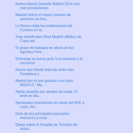
Nuevo Abono Deporte Madrid 2014 con
más prestaciones
Madrid ofrece el mayor número de
servicios on-line...
La Reina visita las instalaciones de
Correos en la...
A las semifinales Real Madrid-Atlético de
Copa del...
El grupo de trabajos en altura de los
Agentes Fore...
Descarga la nueva guía 'Los mayores y el
consumo'
Nuevo tren Renfe Intercity entre Irún,
Pamplona y ...
Madrid por el aire gracias a un dron:
MAD//13 - Ma...
Alerta amarilla por vientos de hasta 70
km/h en Ma...
Aprobadas inversiones en obras del AVE a
León, Ast...
Guía de los principales pescados,
moluscos y crust...
Queja sobre el hospital de Torrejón de
Ardoz