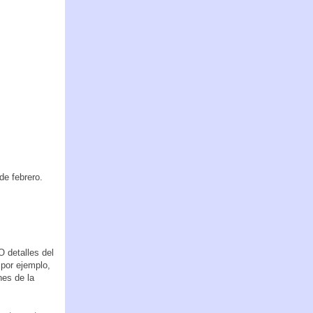
de febrero.
 detalles del
 por ejemplo,
nes de la