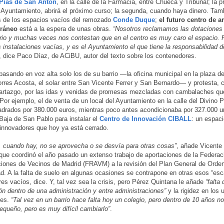
Pías de San Antón
, en la calle de la Farmacia, entre Chueca y Tribunal; la p
 Ayuntamiento, abrirá el próximo curso; la segunda, cuando haya dinero. Tam
 de los espacios vacíos del remozado
Conde Duque
;
el futuro centro de ar
oráneo
está a la espera de unas obras.
“Nosotros reclamamos las dotaciones
rrio y muchas veces nos contestan que en el centro es muy caro el espacio. 
 instalaciones vacías, y es el Ayuntamiento el que tiene la responsabilidad d
, dice Paco Díaz, de ACiBU, autor del texto sobre los contenedores.
pasando en voz alta solo los de su barrio —la oficina municipal en la plaza d
rres Acosta, el solar entre San Vicente Ferrer y San Bernardo— y protesta, 
artazgo, por las idas y venidas de promesas mezcladas con cambalaches qu
Por ejemplo, el de venta de un local del Ayuntamiento en la calle del Divino 
drados por 380.000 euros, mientras poco antes acondicionaba por 327.000 un
Baja de San Pablo para instalar el
Centro de Innovación CIBALL
: un espac
innovadores que hoy ya está cerrado.
, cuando hay, no se aprovecha o se desvía para otras cosas”
, añade Vicente
que coordinó el año pasado un extenso trabajo de aportaciones de la Federac
iones de Vecinos de Madrid (FRAVM) a la revisión del Plan General de Orde
ad. A la falta de suelo en algunas ocasiones se contrapone en otras esos “es
es vacíos, dice. Y, tal vez sea la crisis, pero Pérez Quintana le añade
“falta 
ón dentro de una administración y entre administraciones”
y la rigidez en los 
nes.
“Tal vez en un barrio hace falta hoy un colegio, pero dentro de 10 años no
queño, pero es muy difícil cambiarlo”
.