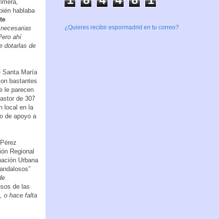
rimera,
bién hablaba
te
¿Quieres recibir espormadrid en tu correo?
 necesarias
Pero ahí
e dotarlas de
e Santa María
con bastantes
e le parecen
Pastor de 307
 local en la
io de apoyo a
 Pérez
ión Regional
nación Urbana
candalosos”
de
usos de las
, o hace falta