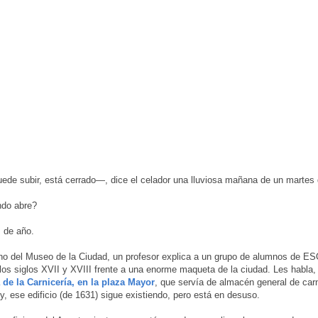
de subir, está cerrado—, dice el celador una lluviosa mañana de un martes 
do abre?
 de año.
no del Museo de la Ciudad, un profesor explica a un grupo de alumnos de ESO
los siglos XVII y XVIII frente a una enorme maqueta de la ciudad. Les habla,
 de la Carnicería, en la plaza Mayor
, que servía de almacén general de car
oy, ese edificio (de 1631) sigue existiendo, pero está en desuso.