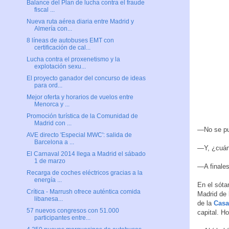
Balance del Plan de lucha contra el fraude
fiscal ...
Nueva ruta aérea diaria entre Madrid y
Almería con...
8 líneas de autobuses EMT con
certificación de cal...
Lucha contra el proxenetismo y la
explotación sexu...
El proyecto ganador del concurso de ideas
para ord...
Mejor oferta y horarios de vuelos entre
Menorca y ...
Promoción turística de la Comunidad de
Madrid con ...
—No se pue
AVE directo 'Especial MWC': salida de
Barcelona a ...
—Y, ¿cuán
El Carnaval 2014 llega a Madrid el sábado
1 de marzo
—A finales
Recarga de coches eléctricos gracias a la
energía ...
En el sóta
Crítica - Marrush ofrece auténtica comida
Madrid de 
libanesa...
de la
Casa
57 nuevos congresos con 51.000
capital. H
participantes entre...