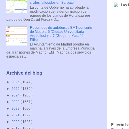
civiles fallecidos en Barbate
La Junta de Gobierno ha aprobado la
modificación de la denominación del
parque de los Llanos de Hortaleza por
parque de Don David Pérez y D...
Recorridos de autobuses EMT por corte
de Metro L-6 (Ciudad Universitaria -
Argüelles) y L-7 (Gregorio Marañón -
Pitis)
El Ayuntamiento de Madrid pondrá en
marcha, a través de la Empresa Municipal
de Transportes de Madrid (EMT Madrid), dos servicios
especiales...
Archivo del blog
►
2026
( 1047 )
►
2025
( 1839 )
►
2024
( 1986 )
►
2023
( 1557 )
►
2022
( 1600 )
►
2021
( 1522 )
►
2020
( 1526 )
El texto h
►
2019
( 1339 )