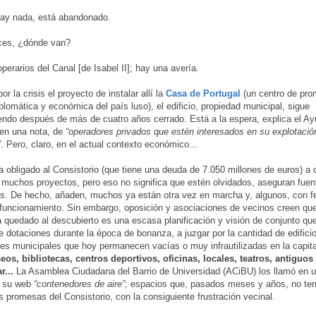
ay nada, está abandonado.
es, ¿dónde van?
rarios del Canal [de Isabel II]; hay una avería.
r la crisis el proyecto de instalar allí la
Casa de Portugal
(un centro de pr
iplomática y económica del país luso), el edificio, propiedad municipal, sigue
endo después de más de cuatro años cerrado. Está a la espera, explica el A
en una nota, de
“operadores privados que estén interesados en su explotaci
”
. Pero, claro, en el actual contexto económico...
ha obligado al Consistorio (que tiene una deuda de 7.050 millones de euros) a 
muchos proyectos, pero eso no significa que estén olvidados, aseguran fuen
s. De hecho, añaden, muchos ya están otra vez en marcha y, algunos, con f
funcionamiento. Sin embargo, oposición y asociaciones de vecinos creen que
 quedado al descubierto es una escasa planificación y visión de conjunto que
e dotaciones durante la época de bonanza, a juzgar por la cantidad de edifici
nes municipales que hoy permanecen vacías o muy infrautilizadas en la capit
os, bibliotecas, centros deportivos, oficinas, locales, teatros, antiguo
r...
La Asamblea Ciudadana del Barrio de Universidad (ACiBU) los llamó en u
n su web
“contenedores de aire”
; espacios que, pasados meses y años, no te
as promesas del Consistorio, con la consiguiente frustración vecinal.