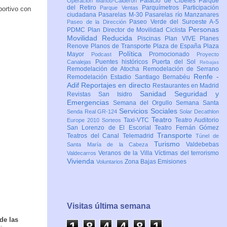
Palacio de Cibeles
Parque
Operación Mahou-Calderón
del Retiro
Parquímetros
Participación
Parque Ventas
ciudadana
Pasarelas M-30
Pasarelas río Manzanares
Paseo Verde del Suroeste A-5
Paseo de la Dirección
Personas
PDMC Plan Director de Movilidad Ciclista
Movilidad Reducida
Piscinas
Plan VIVE
Planes
Renove
Planos de Transporte
Plaza de España
Plaza
Política
Mayor
Promocionado
Podcast
Proyecto
Puentes históricos
Puerta del Sol
Canalejas
Rebajas
Remodelación de Atocha
Remodelación de Serrano
Renfe -
Remodelación Estadio Santiago Bernabéu
Adif
Reportajes en directo
Restaurantes en Madrid
Sanidad
Seguridad y
Revistas
San Isidro
Emergencias
Semana del Orgullo
Semana Santa
Servicios Sociales
Senda Real GR-124
Solar Decathlon
Teatro
Taxi-VTC
Teatro Auditorio
Europe 2010
Sorteos
San Lorenzo de El Escorial
Teatro Fernán Gómez
Transporte
Teatros del Canal
Telemadrid
Túnel de
Turismo
Valdebebas
Santa María de la Cabeza
Veranos de la Villa
Víctimas del terrorismo
Valdecarros
Vivienda
Zona Bajas Emisiones
Voluntarios
Visitas última semana
de las
1
8
4
4
8
1