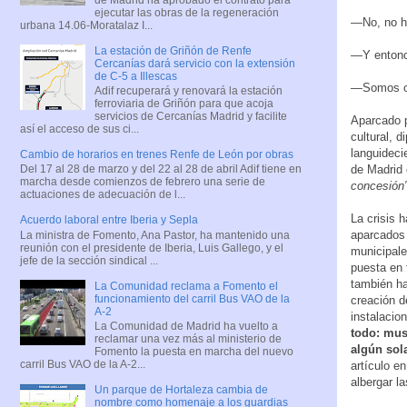
ejecutar las obras de la regeneración
—No, no h
urbana 14.06-Moratalaz I...
La estación de Griñón de Renfe
—Y entonc
Cercanías dará servicio con la extensión
de C-5 a Illescas
—Somos ope
Adif recuperará y renovará la estación
ferroviaria de Griñón para que acoja
servicios de Cercanías Madrid y facilite
Aparcado po
así el acceso de sus ci...
cultural, d
languideci
Cambio de horarios en trenes Renfe de León por obras
de Madrid 
Del 17 al 28 de marzo y del 22 al 28 de abril Adif tiene en
marcha desde comienzos de febrero una serie de
concesión
actuaciones de adecuación de l...
La crisis 
Acuerdo laboral entre Iberia y Sepla
aparcados 
La ministra de Fomento, Ana Pastor, ha mantenido una
reunión con el presidente de Iberia, Luis Gallego, y el
municipale
jefe de la sección sindical ...
puesta en 
también ha
La Comunidad reclama a Fomento el
funcionamiento del carril Bus VAO de la
creación d
A-2
instalacio
La Comunidad de Madrid ha vuelto a
todo: muse
reclamar una vez más al ministerio de
algún sola
Fomento la puesta en marcha del nuevo
carril Bus VAO de la A-2...
artículo e
albergar l
Un parque de Hortaleza cambia de
nombre como homenaje a los guardias