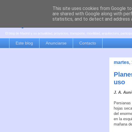
This site uses cookies from Google to 
are shared with Google along with per
es por madrid
statistics, and to detect and address 
El blog de Madrid y su actualidad, proyectos, transporte, movilidad, arquitectura, partici
Este blog
Anunciarse
Contacto
martes, 
Plane
uso
J. A. Aun
Persianas 
hojas seca
del enorme
en la esqu
mañana de 