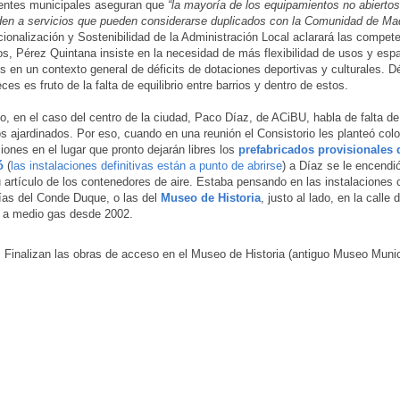
entes municipales aseguran que
“la mayoría de los equipamientos no abiertos
en a servicios que pueden considerarse duplicados con la Comunidad de Ma
ionalización y Sostenibilidad de la Administración Local aclarará las compet
os, Pérez Quintana insiste en la necesidad de más flexibilidad de usos y esp
es en un contexto general de déficits de dotaciones deportivas y culturales. Dé
es es fruto de la falta de equilibrio entre barrios y dentro de estos.
o, en el caso del centro de la ciudad, Paco Díaz, de ACiBU, habla de falta de
s ajardinados. Por eso, cuando en una reunión el Consistorio les planteó col
iones en el lugar que pronto dejarán libres los
prefabricados provisionales
ó
(
las instalaciones definitivas están a punto de abrirse
) a Díaz se le encendi
u artículo de los contenedores de aire. Estaba pensando en las instalaciones c
ías del Conde Duque, o las del
Museo de Historia
, justo al lado, en la calle
y a medio gas desde 2002.