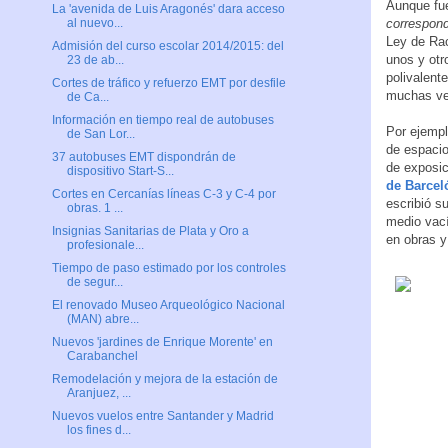
Aunque fu
La 'avenida de Luis Aragonés' dara acceso
correspond
al nuevo...
Ley de Rac
Admisión del curso escolar 2014/2015: del
unos y otr
23 de ab...
polivalent
Cortes de tráfico y refuerzo EMT por desfile
muchas vec
de Ca...
Información en tiempo real de autobuses
Por ejempl
de San Lor...
de espacio
37 autobuses EMT dispondrán de
de exposic
dispositivo Start-S...
de Barcel
Cortes en Cercanías líneas C-3 y C-4 por
escribió s
obras. 1 ...
medio vac
Insignias Sanitarias de Plata y Oro a
en obras 
profesionale...
Tiempo de paso estimado por los controles
de segur...
El renovado Museo Arqueológico Nacional
(MAN) abre...
Nuevos 'jardines de Enrique Morente' en
Carabanchel
Remodelación y mejora de la estación de
Aranjuez, ...
Nuevos vuelos entre Santander y Madrid
los fines d...