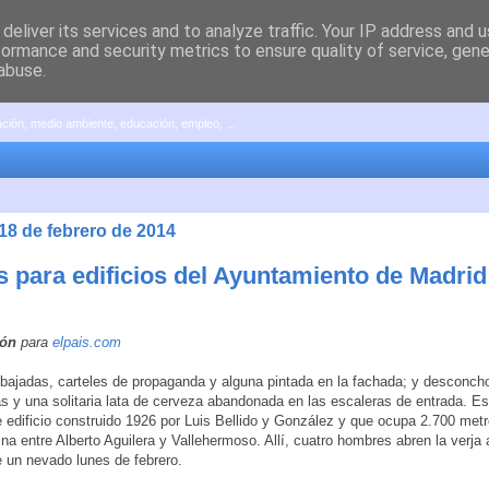
deliver its services and to analyze traffic. Your IP address and 
formance and security metrics to ensure quality of service, gen
abuse.
pación, medio ambiente, educación, empleo, ...
18 de febrero de 2014
s para edificios del Ayuntamiento de Madrid
ión
para
elpais.com
bajadas, carteles de propaganda y alguna pintada en la fachada; y desconc
s y una solitaria lata de cerveza abandonada en las escaleras de entrada. Es
 edificio construido 1926 por Luis Bellido y González y que ocupa 2.700 met
ina entre Alberto Aguilera y Vallehermoso. Allí, cuatro hombres abren la verja
un nevado lunes de febrero.