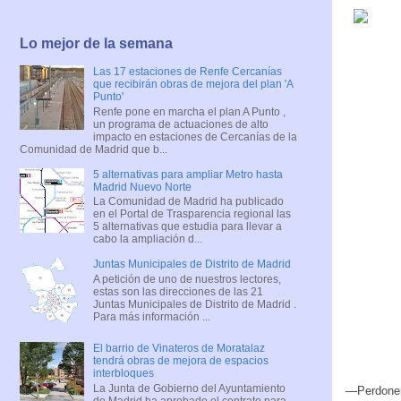
Lo mejor de la semana
Las 17 estaciones de Renfe Cercanías
que recibirán obras de mejora del plan 'A
Punto'
Renfe pone en marcha el plan A Punto ,
un programa de actuaciones de alto
impacto en estaciones de Cercanías de la
Comunidad de Madrid que b...
5 alternativas para ampliar Metro hasta
Madrid Nuevo Norte
La Comunidad de Madrid ha publicado
en el Portal de Trasparencia regional las
5 alternativas que estudia para llevar a
cabo la ampliación d...
Juntas Municipales de Distrito de Madrid
A petición de uno de nuestros lectores,
estas son las direcciones de las 21
Juntas Municipales de Distrito de Madrid .
Para más información ...
El barrio de Vinateros de Moratalaz
tendrá obras de mejora de espacios
interbloques
La Junta de Gobierno del Ayuntamiento
—Perdonen
de Madrid ha aprobado el contrato para