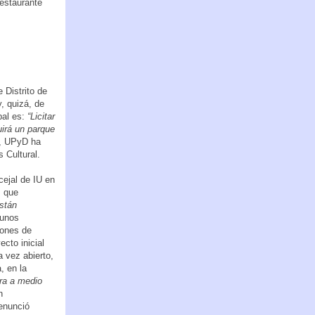
estaurante
 Distrito de
y, quizá, de
pal es:
“Licitar
irá un parque
s, UPyD ha
 Cultural.
cejal de IU en
, que
están
gunos
lones de
cto inicial
a vez abierto,
, en la
ura a medio
n
enunció