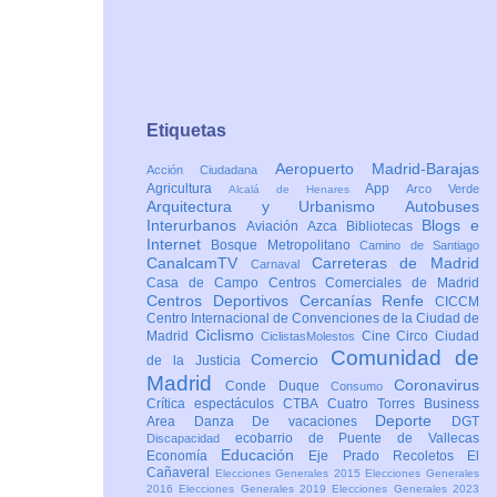
Etiquetas
Aeropuerto Madrid-Barajas
Acción Ciudadana
Agricultura
App
Arco Verde
Alcalá de Henares
Arquitectura y Urbanismo
Autobuses
Interurbanos
Blogs e
Aviación
Azca
Bibliotecas
Internet
Bosque Metropolitano
Camino de Santiago
CanalcamTV
Carreteras de Madrid
Carnaval
Casa de Campo
Centros Comerciales de Madrid
Centros Deportivos
Cercanías Renfe
CICCM
Centro Internacional de Convenciones de la Ciudad de
Ciclismo
Madrid
Cine
Circo
Ciudad
CiclistasMolestos
Comunidad de
Comercio
de la Justicia
Madrid
Coronavirus
Conde Duque
Consumo
Crítica espectáculos
CTBA Cuatro Torres Business
Deporte
Area
Danza
De vacaciones
DGT
ecobarrio de Puente de Vallecas
Discapacidad
Educación
Economía
Eje Prado Recoletos
El
Cañaveral
Elecciones Generales 2015
Elecciones Generales
2016
Elecciones Generales 2019
Elecciones Generales 2023