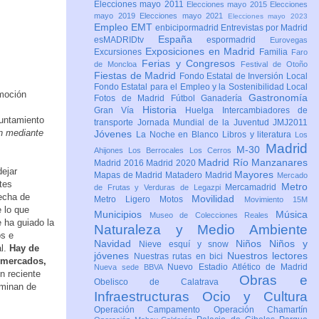
Elecciones mayo 2011
Elecciones mayo 2015
Elecciones
mayo 2019
Elecciones mayo 2021
Elecciones mayo 2023
Empleo
EMT
enbicipormadrid
Entrevistas por Madrid
España
esMADRIDtv
espormadrid
Eurovegas
Exposiciones en Madrid
Excursiones
Familia
Faro
Ferias y Congresos
de Moncloa
Festival de Otoño
Fiestas de Madrid
Fondo Estatal de Inversión Local
Fondo Estatal para el Empleo y la Sostenibilidad Local
omoción
Gastronomía
Fotos de Madrid
Fútbol
Ganadería
Historia
Gran Vía
Huelga
Intercambiadores de
yuntamiento
transporte
Jornada Mundial de la Juventud JMJ2011
ón mediante
Jóvenes
La Noche en Blanco
Libros y literatura
Los
Madrid
M-30
Ahijones
Los Berrocales
Los Cerros
Madrid Río Manzanares
Madrid 2016
Madrid 2020
dejar
Mayores
Mapas de Madrid
Matadero Madrid
Mercado
tes
Metro
Mercamadrid
de Frutas y Verduras de Legazpi
echa de
Movilidad
Metro Ligero
Motos
Movimiento 15M
 lo que
Municipios
Música
Museo de Colecciones Reales
 ha guiado la
Naturaleza y Medio Ambiente
os e
Navidad
Niños
Niños y
Nieve esquí y snow
al.
Hay de
jóvenes
Nuestros lectores
Nuestras rutas en bici
s mercados,
Nuevo Estadio Atlético de Madrid
Nueva sede BBVA
n reciente
Obras e
Obelisco de Calatrava
rminan de
Infraestructuras
Ocio y Cultura
Operación Campamento
Operación Chamartín