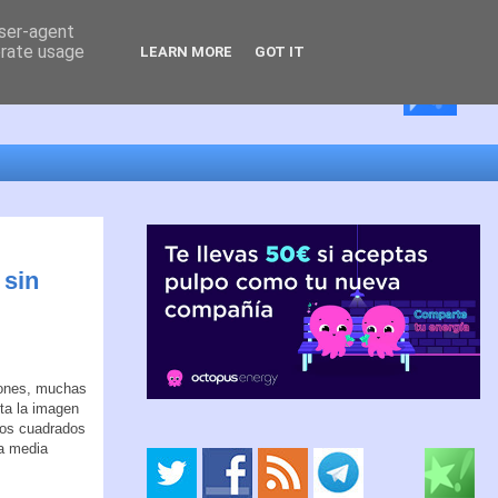
user-agent
erate usage
LEARN MORE
GOT IT
 sin
hones, muchas
ta la imagen
ros cuadrados
 a media