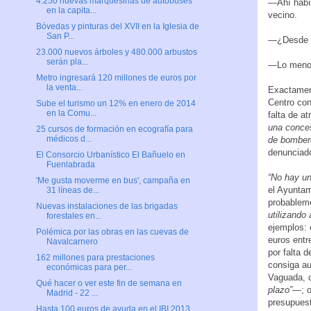
4.250 nuevas marquesinas de autobuses
—Ahí había
en la capita...
vecino.
Bóvedas y pinturas del XVII en la Iglesia de
San P...
—¿Desde 
23.000 nuevos árboles y 480.000 arbustos
serán pla...
—Lo menos 
Metro ingresará 120 millones de euros por
la venta...
Exactament
Centro con
Sube el turismo un 12% en enero de 2014
en la Comu...
falta de a
una conces
25 cursos de formación en ecografía para
médicos d...
de bombero
denunciad
El Consorcio Urbanístico El Bañuelo en
Fuenlabrada
“No hay un
'Me gusta moverme en bus', campaña en
el Ayuntam
31 líneas de...
probableme
Nuevas instalaciones de las brigadas
utilizando
forestales en...
ejemplos: 
Polémica por las obras en las cuevas de
euros entr
Navalcarnero
por falta 
162 millones para prestaciones
consiga au
económicas para per...
Vaguada, 
Qué hacer o ver este fin de semana en
plazo”
—; o
Madrid - 22 ...
presupuest
Hasta 100 euros de ayuda en el IBI 2013