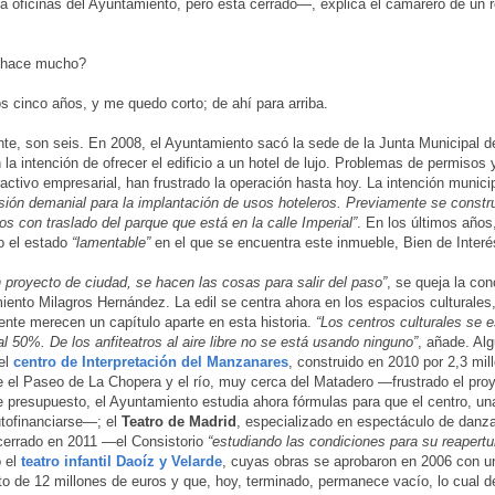
 oficinas del Ayuntamiento, pero está cerrado—, explica el camarero de un r
hace mucho?
cinco años, y me quedo corto; de ahí para arriba.
e, son seis. En 2008, el Ayuntamiento sacó la sede de la Junta Municipal de
 la intención de ofrecer el edificio a un hotel de lujo. Problemas de permisos 
tractivo empresarial, han frustrado la operación hasta hoy. La intención munici
ión demanial para la implantación de usos hoteleros. Previamente se constru
s con traslado del parque que está en la calle Imperial”
. En los últimos año
o el estado
“lamentable”
en el que se encuentra este inmueble, Bien de Interés
 proyecto de ciudad, se hacen las cosas para salir del paso”
, se queja la con
iento Milagros Hernández. La edil se centra ahora en los espacios culturales
nte merecen un capítulo aparte en esta historia.
“Los centros culturales se 
 al 50%. De los anfiteatros al aire libre no se está usando ninguno”
, añade. Al
el
centro de Interpretación del Manzanares
, construido en 2010 por 2,3 mil
e el Paseo de La Chopera y el río, muy cerca del Matadero —frustrado el proye
de presupuesto, el Ayuntamiento estudia ahora fórmulas para que el centro, un
tofinanciarse—; el
Teatro de Madrid
, especializado en espectáculo de danza
cerrado en 2011 —el Consistorio
“estudiando las condiciones para su reapert
 el
teatro infantil Daoíz y Velarde
, cuyas obras se aprobaron en 2006 con u
o de 12 millones de euros y que, hoy, terminado, permanece vacío, lo cual d