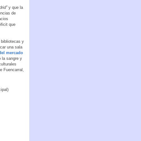
drid”
y que la
encias de
acios
ficit que
 bibliotecas y
ocar una sala
 del mercado
ó la sangre y
ulturales
 de Fuencarral,