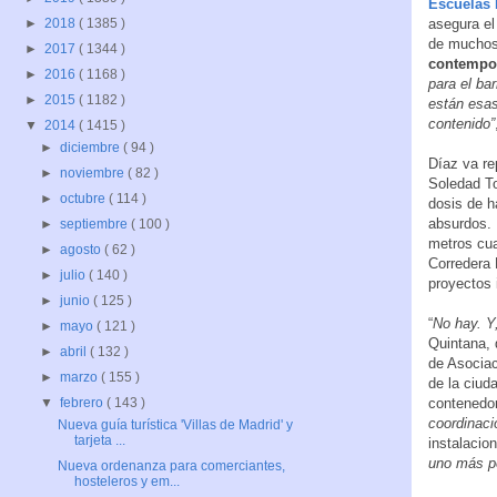
Escuelas 
asegura el
►
2018
( 1385 )
de muchos
►
2017
( 1344 )
contemp
►
2016
( 1168 )
para el ba
►
2015
( 1182 )
están esas
contenido”
▼
2014
( 1415 )
►
diciembre
( 94 )
Díaz va re
►
noviembre
( 82 )
Soledad To
►
octubre
( 114 )
dosis de h
absurdos. 
►
septiembre
( 100 )
metros cua
►
agosto
( 62 )
Corredera 
►
julio
( 140 )
proyectos 
►
junio
( 125 )
“
No hay. Y
►
mayo
( 121 )
Quintana, 
►
abril
( 132 )
de Asociac
►
marzo
( 155 )
de la ciud
contenedor
▼
febrero
( 143 )
coordinaci
Nueva guía turística 'Villas de Madrid' y
tarjeta ...
instalacio
uno más pe
Nueva ordenanza para comerciantes,
hosteleros y em...