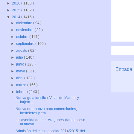
►
2016
( 1168 )
►
2015
( 1182 )
▼
2014
( 1415 )
►
diciembre
( 94 )
►
noviembre
( 82 )
►
octubre
( 114 )
►
septiembre
( 100 )
►
agosto
( 62 )
►
julio
( 140 )
►
junio
( 125 )
Entrada 
►
mayo
( 121 )
►
abril
( 132 )
►
marzo
( 155 )
▼
febrero
( 143 )
Nueva guía turística 'Villas de Madrid' y
tarjeta ...
Nueva ordenanza para comerciantes,
hosteleros y em...
La 'avenida de Luis Aragonés' dara acceso
al nuevo...
Admisión del curso escolar 2014/2015: del