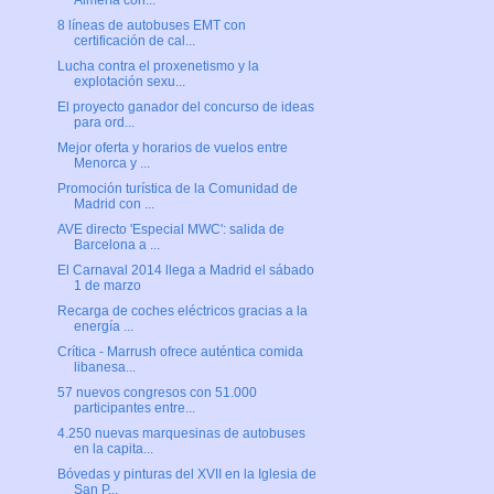
Almería con...
8 líneas de autobuses EMT con
certificación de cal...
Lucha contra el proxenetismo y la
explotación sexu...
El proyecto ganador del concurso de ideas
para ord...
Mejor oferta y horarios de vuelos entre
Menorca y ...
Promoción turística de la Comunidad de
Madrid con ...
AVE directo 'Especial MWC': salida de
Barcelona a ...
El Carnaval 2014 llega a Madrid el sábado
1 de marzo
Recarga de coches eléctricos gracias a la
energía ...
Crítica - Marrush ofrece auténtica comida
libanesa...
57 nuevos congresos con 51.000
participantes entre...
4.250 nuevas marquesinas de autobuses
en la capita...
Bóvedas y pinturas del XVII en la Iglesia de
San P...