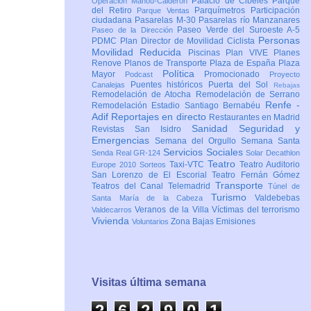
Palacio de Cibeles
Parque
Operación Mahou-Calderón
del Retiro
Parquímetros
Participación
Parque Ventas
ciudadana
Pasarelas M-30
Pasarelas río Manzanares
Paseo Verde del Suroeste A-5
Paseo de la Dirección
Personas
PDMC Plan Director de Movilidad Ciclista
Movilidad Reducida
Piscinas
Plan VIVE
Planes
Renove
Planos de Transporte
Plaza de España
Plaza
Política
Mayor
Promocionado
Podcast
Proyecto
Puentes históricos
Puerta del Sol
Canalejas
Rebajas
Remodelación de Atocha
Remodelación de Serrano
Renfe -
Remodelación Estadio Santiago Bernabéu
Adif
Reportajes en directo
Restaurantes en Madrid
Sanidad
Seguridad y
Revistas
San Isidro
Emergencias
Semana del Orgullo
Semana Santa
Servicios Sociales
Senda Real GR-124
Solar Decathlon
Teatro
Taxi-VTC
Teatro Auditorio
Europe 2010
Sorteos
San Lorenzo de El Escorial
Teatro Fernán Gómez
Transporte
Teatros del Canal
Telemadrid
Túnel de
Turismo
Valdebebas
Santa María de la Cabeza
Veranos de la Villa
Víctimas del terrorismo
Valdecarros
Vivienda
Zona Bajas Emisiones
Voluntarios
Visitas última semana
2
6
2
9
0
1