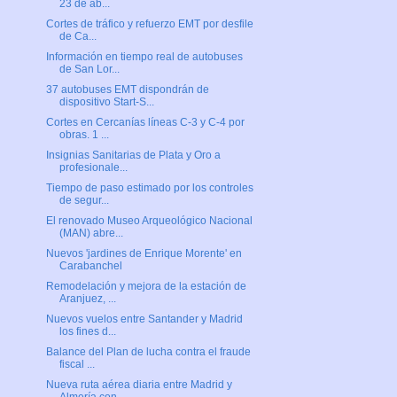
23 de ab...
Cortes de tráfico y refuerzo EMT por desfile
de Ca...
Información en tiempo real de autobuses
de San Lor...
37 autobuses EMT dispondrán de
dispositivo Start-S...
Cortes en Cercanías líneas C-3 y C-4 por
obras. 1 ...
Insignias Sanitarias de Plata y Oro a
profesionale...
Tiempo de paso estimado por los controles
de segur...
El renovado Museo Arqueológico Nacional
(MAN) abre...
Nuevos 'jardines de Enrique Morente' en
Carabanchel
Remodelación y mejora de la estación de
Aranjuez, ...
Nuevos vuelos entre Santander y Madrid
los fines d...
Balance del Plan de lucha contra el fraude
fiscal ...
Nueva ruta aérea diaria entre Madrid y