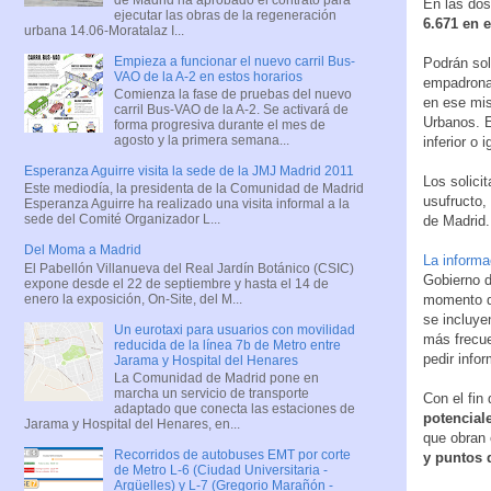
En las dos
ejecutar las obras de la regeneración
6.671 en e
urbana 14.06-Moratalaz I...
Empieza a funcionar el nuevo carril Bus-
Podrán soli
VAO de la A-2 en estos horarios
empadronad
Comienza la fase de pruebas del nuevo
en ese mis
carril Bus-VAO de la A-2. Se activará de
Urbanos. E
forma progresiva durante el mes de
agosto y la primera semana...
inferior o 
Esperanza Aguirre visita la sede de la JMJ Madrid 2011
Los solici
Este mediodía, la presidenta de la Comunidad de Madrid
usufructo,
Esperanza Aguirre ha realizado una visita informal a la
sede del Comité Organizador L...
de Madrid.
Del Moma a Madrid
La informa
El Pabellón Villanueva del Real Jardín Botánico (CSIC)
Gobierno d
expone desde el 22 de septiembre y hasta el 14 de
enero la exposición, On-Site, del M...
momento d
se incluye
Un eurotaxi para usuarios con movilidad
más frecue
reducida de la línea 7b de Metro entre
pedir info
Jarama y Hospital del Henares
La Comunidad de Madrid pone en
marcha un servicio de transporte
Con el fin 
adaptado que conecta las estaciones de
potenciale
Jarama y Hospital del Henares, en...
que obran 
Recorridos de autobuses EMT por corte
y puntos 
de Metro L-6 (Ciudad Universitaria -
Argüelles) y L-7 (Gregorio Marañón -