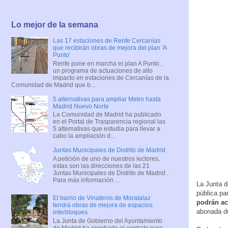
Lo mejor de la semana
Las 17 estaciones de Renfe Cercanías
que recibirán obras de mejora del plan 'A
Punto'
Renfe pone en marcha el plan A Punto ,
un programa de actuaciones de alto
impacto en estaciones de Cercanías de la
Comunidad de Madrid que b...
5 alternativas para ampliar Metro hasta
Madrid Nuevo Norte
La Comunidad de Madrid ha publicado
en el Portal de Trasparencia regional las
5 alternativas que estudia para llevar a
cabo la ampliación d...
Juntas Municipales de Distrito de Madrid
A petición de uno de nuestros lectores,
estas son las direcciones de las 21
Juntas Municipales de Distrito de Madrid .
Para más información ...
La Junta d
pública par
El barrio de Vinateros de Moratalaz
podrán ac
tendrá obras de mejora de espacios
abonada du
interbloques
La Junta de Gobierno del Ayuntamiento
de Madrid ha aprobado el contrato para