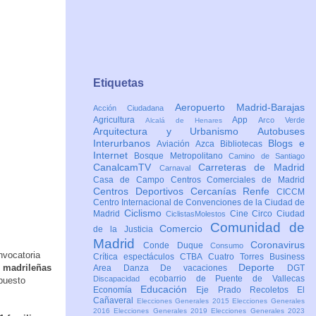
Etiquetas
Aeropuerto Madrid-Barajas
Acción Ciudadana
Agricultura
App
Arco Verde
Alcalá de Henares
Arquitectura y Urbanismo
Autobuses
Interurbanos
Blogs e
Aviación
Azca
Bibliotecas
Internet
Bosque Metropolitano
Camino de Santiago
CanalcamTV
Carreteras de Madrid
Carnaval
Casa de Campo
Centros Comerciales de Madrid
Centros Deportivos
Cercanías Renfe
CICCM
Centro Internacional de Convenciones de la Ciudad de
Ciclismo
Madrid
Cine
Circo
Ciudad
CiclistasMolestos
Comunidad de
Comercio
de la Justicia
Madrid
Coronavirus
Conde Duque
Consumo
nvocatoria
Crítica espectáculos
CTBA Cuatro Torres Business
Deporte
s madrileñas
Area
Danza
De vacaciones
DGT
ecobarrio de Puente de Vallecas
Discapacidad
mpuesto
Educación
Economía
Eje Prado Recoletos
El
Cañaveral
Elecciones Generales 2015
Elecciones Generales
2016
Elecciones Generales 2019
Elecciones Generales 2023