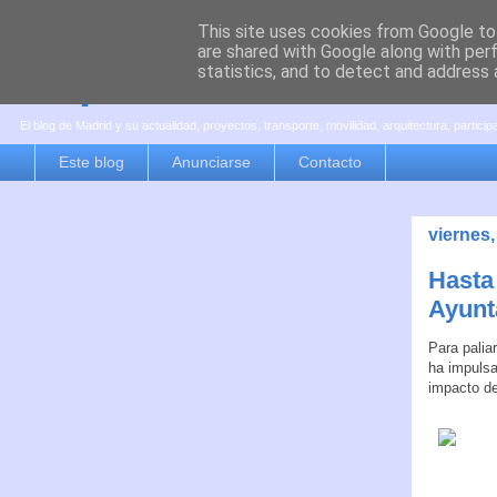
This site uses cookies from Google to 
are shared with Google along with per
es por madrid
statistics, and to detect and address 
El blog de Madrid y su actualidad, proyectos, transporte, movilidad, arquitectura, partici
Este blog
Anunciarse
Contacto
viernes,
Hasta
Ayunt
Para palia
ha impulsa
impacto de