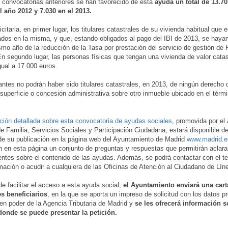
 convocatorias anteriores se han favorecido de esta
ayuda un total de 13.70
l año 2012 y 7.030 en el 2013.
citarla, en primer lugar, los titulares catastrales de su vivienda habitual que 
os en la misma, y que, estando obligados al pago del IBI de 2013, se hayan
mo año de la reducción de la Tasa por prestación del servicio de gestión de
n segundo lugar, las personas físicas que tengan una vivienda de valor catas
igual a 17.000 euros.
tantes no podrán haber sido titulares catastrales, en 2013, de ningún derecho 
 superficie o concesión administrativa sobre otro inmueble ubicado en el térm
ción detallada sobre esta convocatoria de ayudas sociales
, promovida por el
e Familia, Servicios Sociales y Participación Ciudadana, estará disponible d
e su publicación en la página web del Ayuntamiento de Madrid
www.madrid.e
n en esta página un conjunto de preguntas y respuestas que permitirán aclara
ntes sobre el contenido de las ayudas. Además, se podrá contactar con el te
rmación o acudir a cualquiera de las Oficinas de Atención al Ciudadano de Lín
de facilitar el acceso a esta ayuda social,
el Ayuntamiento enviará una cart
s beneficiarios
, en la que se aporta un impreso de solicitud con los datos 
en poder de la Agencia Tributaria de Madrid y
se les ofrecerá información s
donde se puede presentar la petición.