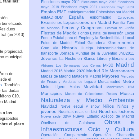
1 familias:
Elecciones mayo 2011
Elecciones mayo 2015
Elecciones
mayo 2019
Elecciones mayo 2021
Elecciones mayo 2023
Empleo
EMT
enbicipormadrid
Entrevistas por Madrid
España
esMADRIDtv
espormadrid
estén
Eurovegas
Exposiciones en Madrid
Excursiones
Familia
Faro
 beneficiado
Ferias y Congresos
de Moncloa
Festival de Otoño
 Residuos
Fiestas de Madrid
Fondo Estatal de Inversión Local
tral (en 2013)
Fondo Estatal para el Empleo y la Sostenibilidad Local
Gastronomía
Fotos de Madrid
Fútbol
Ganadería
Historia
Gran Vía
Huelga
Intercambiadores de
de propiedad,
transporte
Jornada Mundial de la Juventud JMJ2011
ino municipal
Jóvenes
La Noche en Blanco
Libros y literatura
Los
Madrid
M-30
Ahijones
Los Berrocales
Los Cerros
Madrid Río Manzanares
Madrid 2016
Madrid 2020
 Área de
Mayores
Mapas de Madrid
Matadero Madrid
Mercado
esde el
Metro
Mercamadrid
de Frutas y Verduras de Legazpi
s
. También
Movilidad
Metro Ligero
Motos
Movimiento 15M
r las dudas
Municipios
Música
Museo de Colecciones Reales
léfono 010,
Naturaleza y Medio Ambiente
ea Madrid.
Navidad
Niños
Niños y
Nieve esquí y snow
jóvenes
Nuestros lectores
Nuestras rutas en bici
a a los
Nuevo Estadio Atlético de Madrid
Nueva sede BBVA
pregrabados
Obras e
Obelisco de Calatrava
obre el plazo
Infraestructuras
Ocio y Cultura
Operación Campamento
Operación Chamartín