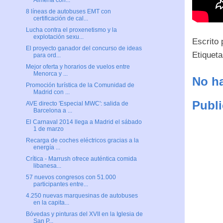
Almería con...
8 líneas de autobuses EMT con
certificación de cal...
Lucha contra el proxenetismo y la
explotación sexu...
Escrito
El proyecto ganador del concurso de ideas
Etiquet
para ord...
Mejor oferta y horarios de vuelos entre
Menorca y ...
No ha
Promoción turística de la Comunidad de
Madrid con ...
Publi
AVE directo 'Especial MWC': salida de
Barcelona a ...
El Carnaval 2014 llega a Madrid el sábado
1 de marzo
Recarga de coches eléctricos gracias a la
energía ...
Crítica - Marrush ofrece auténtica comida
libanesa...
57 nuevos congresos con 51.000
participantes entre...
4.250 nuevas marquesinas de autobuses
en la capita...
Bóvedas y pinturas del XVII en la Iglesia de
San P...