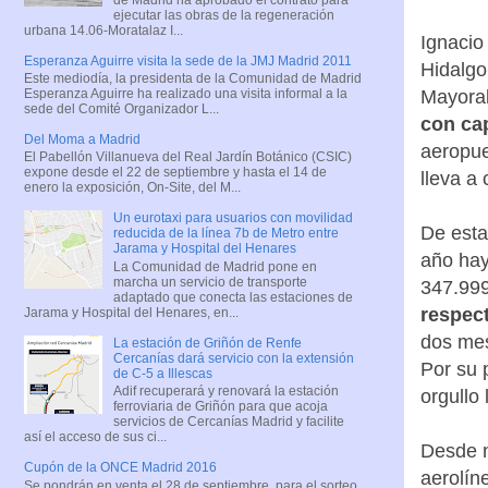
ejecutar las obras de la regeneración
urbana 14.06-Moratalaz I...
Ignacio
Esperanza Aguirre visita la sede de la JMJ Madrid 2011
Hidalgo
Este mediodía, la presidenta de la Comunidad de Madrid
Mayoral
Esperanza Aguirre ha realizado una visita informal a la
sede del Comité Organizador L...
con ca
Del Moma a Madrid
aeropue
El Pabellón Villanueva del Real Jardín Botánico (CSIC)
expone desde el 22 de septiembre y hasta el 14 de
lleva a
enero la exposición, On-Site, del M...
Un eurotaxi para usuarios con movilidad
De esta
reducida de la línea 7b de Metro entre
Jarama y Hospital del Henares
año hay
La Comunidad de Madrid pone en
marcha un servicio de transporte
347.999
adaptado que conecta las estaciones de
respect
Jarama y Hospital del Henares, en...
dos mes
La estación de Griñón de Renfe
Cercanías dará servicio con la extensión
Por su 
de C-5 a Illescas
Adif recuperará y renovará la estación
orgullo
ferroviaria de Griñón para que acoja
servicios de Cercanías Madrid y facilite
así el acceso de sus ci...
Desde n
Cupón de la ONCE Madrid 2016
aerolín
Se pondrán en venta el 28 de septiembre, para el sorteo