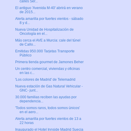
calles Ser...
El antiguo 'Avenida M-40' abrirá en verano
de 2015...
Alerta amarilla por fuertes vientos - sábado
8 y d...
Nueva Unidad de Hospitalización de
Oncología en el...
Más cerca el AVE a Murcia: cale del túnel
de Callo...
Emitidas 950.000 Tarjetas Transporte
Público
Primera tienda gourmet de Jamones Beher
Un centro comercial, viviendas y oficinas
en las c...
'Los colores de Madrid' de Telemadrid
Nueva estación de Gas Natural Vehicular -
GNC- junt...
30.000 familias reciben las ayudas por
dependencia...
'Todos somos raros, todos somos únicos'
en el aero...
Alerta amarilla por fuertes vientos de 13 a
22 horas
Inaugurado el Hotel Innside Madrid Suecia