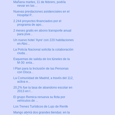
Mañana martes, 11 de febrero, podría
nevar en las ...
Nuevas prestaciones asistenciales en el
Hospital P...
2.244 proyectos financiados por el
programa de apo...
2 meses gratis en abono transporte anual
para jóve...
Un nuevo hotel 'Ayre' con 220 habitaciones
en Atoc...
La Policía Nacional solicita la colaboración
ciuda...
Esquemas de salida de los túneles de la
M-30: enla...
I Plan para la Inclusión de las Personas
con Disca...
La Comunidad de Madrid, a través del 112,
activa e...
20,2% fue la tasa de abandono escolar en
2013 en l...
El grupo Remica renueva su flota por
vehículos de ...
Los Trenes Turísticos de Lujo de Renfe
Mango abrirá dos grandes tiendas: en la