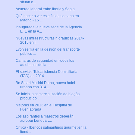
sitúan e...
Acuerdo laboral entre Iberia y Sepla
Qué hacer o ver este fin de semana en
Madrid - 15 ...
Inaugurada la nueva sede de la Agencia
EFE en la A...
Nuevas infraestructuras hidráulicas 2014-
2015 en l...
Lyon se fija en la gestión del transporte
público ...
Cámaras de seguridad en todos los
autobuses de la ...
El servicio Teleasistencia Domiciliaria
(TAD) en 2014
Be Smart Madrid Diana, nuevo hotel
urbano con 314 ...
Se inicia la comercialización de biogás
producido ...
Mejoras en 2013 en el Hospital de
Fuenlabrada
Los aspirantes a maestros deberán
aprobar Lengua y...
Crítica - Ibéricos salmantinos gourmet en la
tiend...