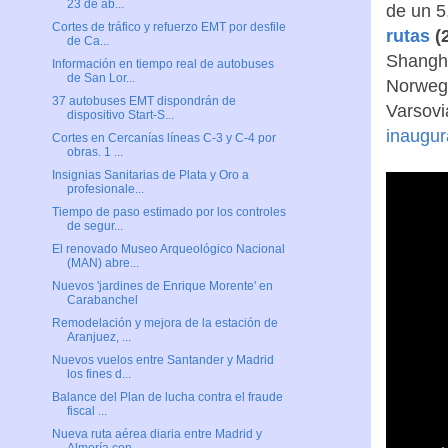
23 de ab...
de un 5
Cortes de tráfico y refuerzo EMT por desfile
rutas
(2
de Ca...
Shangha
Información en tiempo real de autobuses
de San Lor...
Norwegi
37 autobuses EMT dispondrán de
Varsovi
dispositivo Start-S...
inaugur
Cortes en Cercanías líneas C-3 y C-4 por
obras. 1 ...
Insignias Sanitarias de Plata y Oro a
profesionale...
Tiempo de paso estimado por los controles
de segur...
El renovado Museo Arqueológico Nacional
(MAN) abre...
Nuevos 'jardines de Enrique Morente' en
Carabanchel
Remodelación y mejora de la estación de
Aranjuez, ...
Nuevos vuelos entre Santander y Madrid
los fines d...
Balance del Plan de lucha contra el fraude
fiscal ...
Nueva ruta aérea diaria entre Madrid y