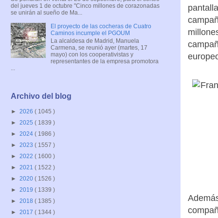
del jueves 1 de octubre "Cinco millones de corazonadas
pantall
se unirán al sueño de Ma...
campaña
El proyecto de las cocheras de Cuatro
millone
Caminos incumple el PGOUM
La alcaldesa de Madrid, Manuela
campa
Carmena, se reunió ayer (martes, 17
mayo) con los cooperativistas y
europeo
representantes de la empresa promotora
...
Archivo del blog
►
2026
( 1045 )
►
2025
( 1839 )
►
2024
( 1986 )
►
2023
( 1557 )
►
2022
( 1600 )
►
2021
( 1522 )
►
2020
( 1526 )
►
2019
( 1339 )
Además,
►
2018
( 1385 )
compañí
►
2017
( 1344 )