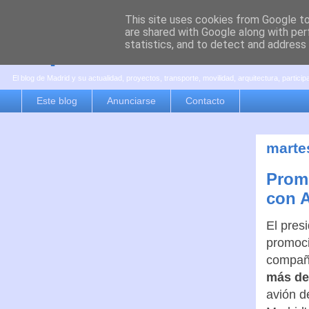
This site uses cookies from Google to 
are shared with Google along with per
es por madrid
statistics, and to detect and address
El blog de Madrid y su actualidad, proyectos, transporte, movilidad, arquitectura, partici
Este blog
Anunciarse
Contacto
marte
Promo
con A
El pres
promoci
compañí
más de
avión d