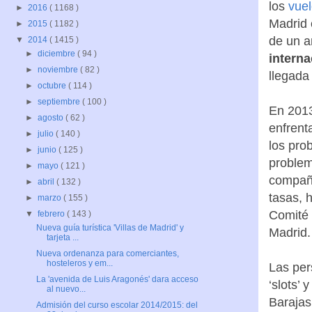
los
vuel
►
2016
( 1168 )
Madrid 
►
2015
( 1182 )
de un a
▼
2014
( 1415 )
►
diciembre
( 94 )
intern
►
noviembre
( 82 )
llegada 
►
octubre
( 114 )
►
septiembre
( 100 )
En 2013
►
agosto
( 62 )
enfrent
►
julio
( 140 )
los pro
►
junio
( 125 )
problem
►
mayo
( 121 )
compañí
►
abril
( 132 )
tasas, 
►
marzo
( 155 )
Comité 
▼
febrero
( 143 )
Nueva guía turística 'Villas de Madrid' y
Madrid.
tarjeta ...
Nueva ordenanza para comerciantes,
hosteleros y em...
Las per
La 'avenida de Luis Aragonés' dara acceso
‘slots’
al nuevo...
Barajas
Admisión del curso escolar 2014/2015: del