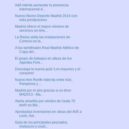
Adif intenta aumentar la presencia
internacional d...
Nuevo Abono Deporte Madrid 2014 con
más prestaciones
Madrid ofrece el mayor número de
servicios on-line...
La Reina visita las instalaciones de
Correos en la...
A las semifinales Real Madrid-Atlético de
Copa del...
El grupo de trabajos en altura de los
Agentes Fore...
Descarga la nueva guía 'Los mayores y el
consumo'
Nuevo tren Renfe Intercity entre Irún,
Pamplona y ...
Madrid por el aire gracias a un dron:
MAD//13 - Ma...
Alerta amarilla por vientos de hasta 70
km/h en Ma...
Aprobadas inversiones en obras del AVE a
León, Ast...
Guía de los principales pescados,
moluscos y crust...