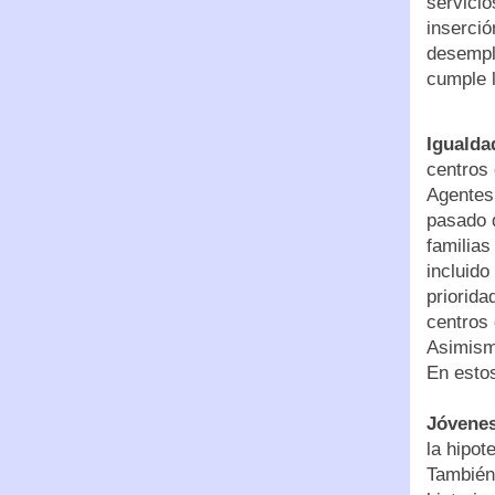
servicio
inserció
desemple
cumple 
Igualda
centros 
Agentes
pasado 
familias
incluido
priorida
centros 
Asimismo
En estos
Jóvenes
la hipot
También 