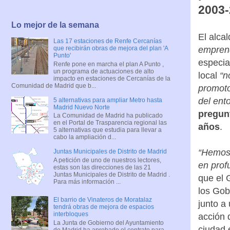
2003-
Lo mejor de la semana
El alca
Las 17 estaciones de Renfe Cercanías
emprend
que recibirán obras de mejora del plan 'A
Punto'
especia
Renfe pone en marcha el plan A Punto ,
un programa de actuaciones de alto
local
“n
impacto en estaciones de Cercanías de la
Comunidad de Madrid que b...
promoto
del ent
5 alternativas para ampliar Metro hasta
Madrid Nuevo Norte
pregun
La Comunidad de Madrid ha publicado
en el Portal de Trasparencia regional las
años
.
5 alternativas que estudia para llevar a
cabo la ampliación d...
“Hemos 
Juntas Municipales de Distrito de Madrid
A petición de uno de nuestros lectores,
en prof
estas son las direcciones de las 21
Juntas Municipales de Distrito de Madrid .
que el 
Para más información ...
los Gob
El barrio de Vinateros de Moratalaz
junto a
tendrá obras de mejora de espacios
interbloques
acción 
La Junta de Gobierno del Ayuntamiento
ciudad 
de Madrid ha aprobado el contrato para