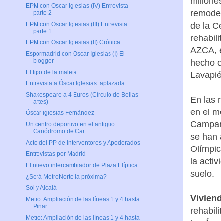
millone
EPM con Oscar Iglesias (IV) Entrevista
remodel
parte 2
de la C
EPM con Oscar Iglesias (III) Entrevista
parte 1
rehabil
EPM con Oscar Iglesias (II) Crónica
AZCA, e
Espormadrid con Oscar Iglesias (I) El
blogger
hecho o
El tipo de la maleta
Lavapié
Entrevista a Óscar Iglesias: aplazada
Shakespeare a 4 Euros (Círculo de Bellas
En las 
artes)
en el m
Óscar Iglesias Fernández
Campame
Un centro deportivo en el antiguo
Canódromo de Car...
se han a
Acto del PP de Interventores y Apoderados
Olímpic
Entrevistas por Madrid
la acti
El nuevo intercambiador de Plaza Elíptica
suelo.
¿Será MetroNorte la próxima?
Sol y Alcalá
Viviend
Metro: Ampliación de las líneas 1 y 4 hasta
Pinar ...
rehabil
Metro: Ampliación de las líneas 1 y 4 hasta