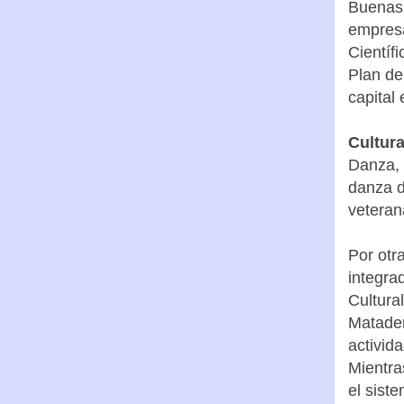
Buenas 
empresa
Científ
Plan de
capital
Cultura
Danza, 
danza d
veteran
Por otr
integrad
Cultura
Matader
activid
Mientra
el sist