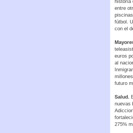
historia
entre ot
piscinas
fútbol. 
con el d
Mayore
teleasi
euros po
al nacio
Inmigran
millones
futuro m
Salud.
E
nuevas b
Adiccion
fortalec
275% má