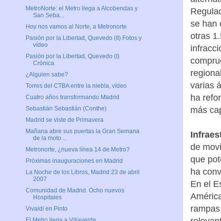
MetroNorte: el Metro llega a Alcobendas y
Regulad
San Seba...
se han 
Hoy nos vamos al Norte, a Metronorte
otras 1
Pasión por la Libertad, Quevedo (II) Fotos y
vídeo
infracc
Pasión por la Libertad, Quevedo (I)
comprue
Crónica
regiona
¿Alguien sabe?
varias 
Torres del CTBA entre la niebla, vídeo
ha refo
Cuatro años transformando Madrid
más cap
Sebastián Sebastián (Conthe)
Madrid se viste de Primavera
Mañana abre sus puertas la Gran Semana
Infraes
de la moto ...
de movil
Metronorte, ¿nueva línea 14 de Metro?
que pot
Próximas inauguraciones en Madrid
ha conv
La Noche de los Libros, Madrid 23 de abril
2007
En el E
Comunidad de Madrid. Ocho nuevos
América
Hospitales
rampas 
Vivaldi en Pinto
relevan
El Metro llega a Villaverde