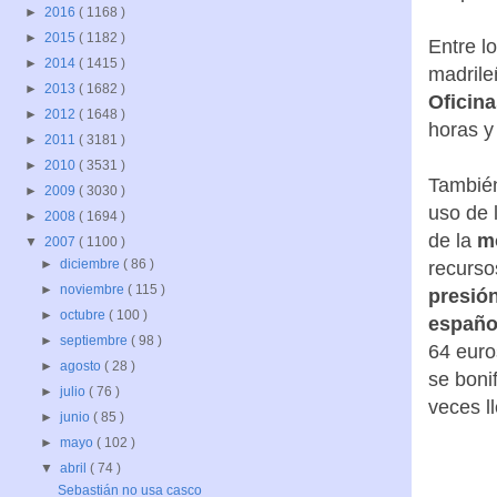
►
2016
( 1168 )
►
2015
( 1182 )
Entre l
►
2014
( 1415 )
madrile
►
2013
( 1682 )
Oficin
►
2012
( 1648 )
horas y
►
2011
( 3181 )
►
2010
( 3531 )
También
►
2009
( 3030 )
uso de 
►
2008
( 1694 )
de la
m
▼
2007
( 1100 )
►
diciembre
( 86 )
recurso
►
noviembre
( 115 )
presión
►
octubre
( 100 )
españo
►
septiembre
( 98 )
64 euro
►
agosto
( 28 )
se boni
►
julio
( 76 )
veces l
►
junio
( 85 )
►
mayo
( 102 )
▼
abril
( 74 )
Sebastián no usa casco