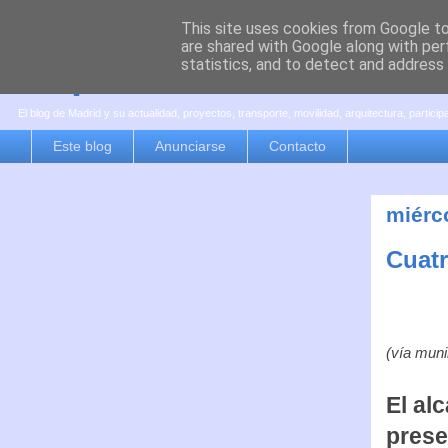
This site uses cookies from Google to 
are shared with Google along with per
es por madrid
statistics, and to detect and address
El blog de Madrid y su actualidad, proyectos, transporte, movilidad, arquitectura, partici
Este blog
Anunciarse
Contacto
miérco
Cuat
(vía mun
El al
prese