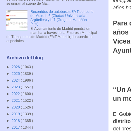
inmigra
se unirán al sueño de Ma...
años ha
Recorridos de autobuses EMT por corte
de Metro L-6 (Ciudad Universitaria -
Argüelles) y L-7 (Gregorio Marañón -
Para 
Pitis)
El Ayuntamiento de Madrid pondrá en
años 
marcha, a través de la Empresa Municipal
de Transportes de Madrid (EMT Madrid), dos servicios
Vicea
especiales...
Ayunt
Archivo del blog
►
2026
( 1043 )
►
2025
( 1839 )
►
2024
( 1986 )
►
2023
( 1557 )
“Un A
►
2022
( 1600 )
un mo
►
2021
( 1522 )
►
2020
( 1526 )
El Gobi
►
2019
( 1339 )
distrit
►
2018
( 1385 )
►
2017
( 1344 )
del pre