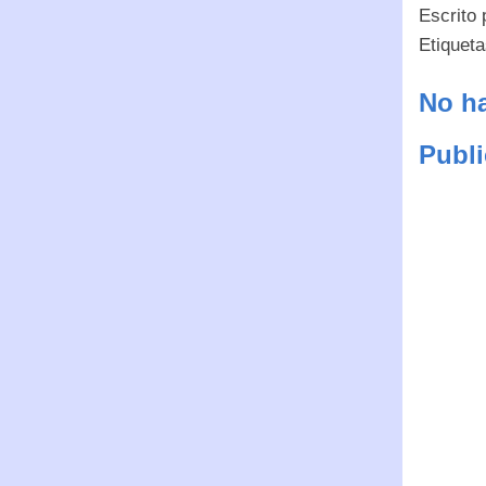
Escrito
Etiquet
No ha
Publi