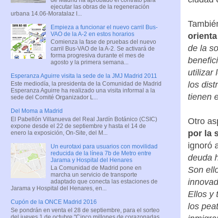
ejecutar las obras de la regeneración
urbana 14.06-Moratalaz I...
También
Empieza a funcionar el nuevo carril Bus-
VAO de la A-2 en estos horarios
orienta
Comienza la fase de pruebas del nuevo
de la s
carril Bus-VAO de la A-2. Se activará de
forma progresiva durante el mes de
benefic
agosto y la primera semana...
utiliza
Esperanza Aguirre visita la sede de la JMJ Madrid 2011
los dis
Este mediodía, la presidenta de la Comunidad de Madrid
Esperanza Aguirre ha realizado una visita informal a la
tienen 
sede del Comité Organizador L...
Del Moma a Madrid
El Pabellón Villanueva del Real Jardín Botánico (CSIC)
Otro as
expone desde el 22 de septiembre y hasta el 14 de
por la 
enero la exposición, On-Site, del M...
ignoró 
Un eurotaxi para usuarios con movilidad
reducida de la línea 7b de Metro entre
deuda h
Jarama y Hospital del Henares
La Comunidad de Madrid pone en
Son ell
marcha un servicio de transporte
innovad
adaptado que conecta las estaciones de
Jarama y Hospital del Henares, en...
Ellos y
Cupón de la ONCE Madrid 2016
los peat
Se pondrán en venta el 28 de septiembre, para el sorteo
del jueves 1 de octubre "Cinco millones de corazonadas