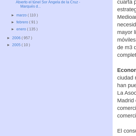
cuarta 
Abıerto el túnel Sor Ángela de la Cruz -
Marqués d...
estrate
►
marzo
( 110 )
Medioam
►
febrero
( 91 )
necesid
►
enero
( 135 )
mayor l
►
2006
( 957 )
móviles
►
2005
( 10 )
de m3 d
complet
Econom
ciudad 
han pue
La Asoc
Madrid 
comerci
comerci
El cons