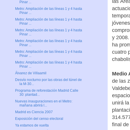
las Áre
Pinar ...
actuaci
Metro: Ampliación de las líneas 1 y 4 hasta
Pinar ...
tempora
Metro: Ampliación de las líneas 1 y 4 hasta
jóvenes
Pinar ...
comprom
Metro: Ampliación de las líneas 1 y 4 hasta
Pinar ...
y 2008.
Metro: Ampliación de las líneas 1 y 4 hasta
ha prom
Pinar ...
cuatro 
Metro: Ampliación de las líneas 1 y 4 hasta
Pinar ...
chaboli
Metro: Ampliación de las líneas 1 y 4 hasta
Pinar ...
Medio 
Álvarez de Villaamil
Desvío nocturno por las obras del túnel de
de las 
la M-30...
Valdebe
Programa de reforestación Madrid Calle
espacio
30: plantad...
Nuevas inauguraciones en el Metro:
unirá l
mañana abrirá l...
plantac
Madrid es Ciencia 2007
314.577
Exposición del censo electoral
final d
Ya estamos de vuelta