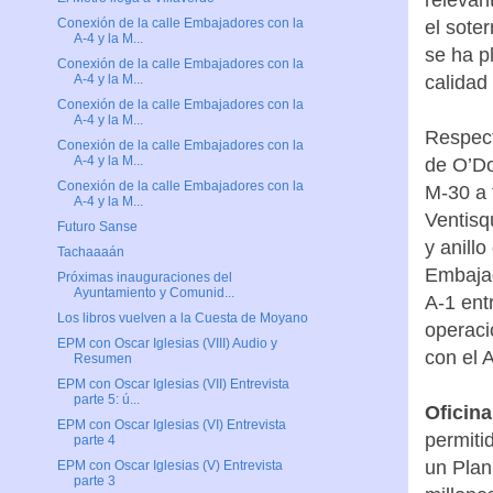
Conexión de la calle Embajadores con la
el sote
A-4 y la M...
se ha p
Conexión de la calle Embajadores con la
calidad 
A-4 y la M...
Conexión de la calle Embajadores con la
A-4 y la M...
Respect
Conexión de la calle Embajadores con la
A-4 y la M...
de O’Do
Conexión de la calle Embajadores con la
M-30 a 
A-4 y la M...
Ventisq
Futuro Sanse
y anill
Tachaaaán
Embajad
Próximas inauguraciones del
Ayuntamiento y Comunid...
A-1 ent
Los libros vuelven a la Cuesta de Moyano
operaci
EPM con Oscar Iglesias (VIII) Audio y
con el A
Resumen
EPM con Oscar Iglesias (VII) Entrevista
parte 5: ú...
Oficina
EPM con Oscar Iglesias (VI) Entrevista
permiti
parte 4
un Plan
EPM con Oscar Iglesias (V) Entrevista
parte 3