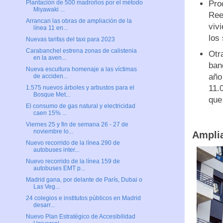
Pro
Plantación de 500 madroños por el método
Miyawaki ...
Ree
Arrancan las obras de ampliación de la
viv
línea 11 en...
los
Nuevas tarifas del taxi para 2023
Carabanchel estrena zonas de calistenia
Otr
en la aven...
ban
Nueva escultura homenaje a las víctimas
año
de acciden...
11.
1.575 nuevos árboles y arbustos para el
Bosque Met...
que
El consumo de gas natural y electricidad
caen 15% ...
Viernes 25 y fin de semana 26 - 27 de
noviembre lo...
Amplia
Nuevo recorrido de la línea 290 de
autobuses inter...
Nuevo recorrido de la línea 159 de
autobuses EMT p...
Madrid gana, por delante de París, Dubai o
Las Veg...
24 colegios e institutos públicos en Madrid
desarr...
Nuevo Plan Estratégico de Accesibilidad