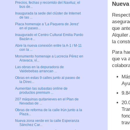
Nueva 
Precios, fechas y recorrido del Naviluz, el
bus de...
Inaugurada la sede del clúster de Internet
Respecto
de las ...
asegurad
Placa homenaje a 'La Paquera de Jerez'
que ante
en el paseo...
Alquiler
Inaugurado el Centro Cultural Emilia Pardo
Bazán e...
la const
Abre la nueva conexión entre la A-1 / M-11
con la ...
Para hac
Monumento homenaje a Lucrecia Pérez en
que va 
Aravaca, ví...
colabora
Las obras en la depuradora de
Valdebebas arrancan ...
Más
Obras en estas 9 calles junto al paseo de
la Direc...
Ayu
Aumentan las subastas online de
9.8
productos premium ...
207 máquinas quitanieves en el Plan de
20.
Nevadas de ...
Tra
Obras de reforma de la calle Irún junto a la
Plaza...
fon
Nueva zona verde en la calle Esperanza
tra
Sánchez Car...