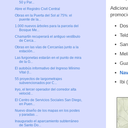
50 y Par...
Adiciona
Abre el Registro Civil Central
promocio
Obras en la Puerta del Sol al 75%: el
puente de la...
Dos
1.000 nuevos árboles para la parcela del
Bosque Me...
Tel
Chamartín recuperará el antiguo vestíbulo
de Cerca...
San
Obras en las vías de Cercanías junto a la
estación...
Meli
Las furgonetas estarán en el punto de mira
de la G...
Gua
El autobús informativo del Ingreso Mínimo
Nav
Vital (I...
55 proyectos de largometrajes
Ibi 
subvencionados por C...
Iryo, el tercer operador del corredor alta
velocid...
El Centro de Servicios Sociales San Diego,
en Puen...
Nuevo diseño de los mapas en los postes
y paradas ...
Inaugurado el aparcamiento subterráneo
de Santo Do...