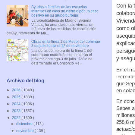
Con la 
Ayudas a familias de las escuelas
infantiles en caso de cierre o por un caso
colabor
positivo en su grupo burbuja
Viviend
La vicealcaldesa de Madrid, Begoña
Villacís, ha anunciado este viernes un
como ob
refuerzo de las medidas de conciliación
del Ayuntamiento de Ma...
asequib
Obras en la línea 1 de Metro: del domingo
explicad
3 de julio hasta el 12 de noviembre
persigu
Las obras de mejora de la línea 1 del
suburbano madrileño comenzarán el
y asegu
próximo domingo 3 de julio . Así lo ha
determinado el Consorcio Re...
En el ma
incremen
Archivo del blog
que Sepe
en colab
►
2026
( 1049 )
►
2025
( 1839 )
En concr
►
2024
( 1986 )
Sepes a
►
2023
( 1557 )
millones
▼
2022
( 1600 )
258,8 m
►
diciembre
( 113 )
actuacio
▼
noviembre
( 139 )