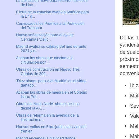
La aplicación móvil para recorrer las luces
de Nav...
Cierre de la estación Avenida América para
la L7 d...
Convocados los Premios a la Promoción
del Transpor...
Nueva señalización para el eje de
De las 
Cercanías 'Delic...
ya ident
Madrid evalúa su calidad del aire durante
2021 y e...
de suel
Acaban las obras que afectan a la
próximos
circulación por ...
semestre
Obras de construcción en Nuevo Tres
conveni
Cantos de 209 ...
‘Diez planes para vivir Madrid’ es el vídeo
Ibi
ganado...
Acaban las obras de mejora en el Colegio
Mál
Isaac Per...
Obras del Nudo Norte: abre el acceso
Sevi
desde la A-1 ...
Vale
Obras de reforma en la avenida de la
Ilustración e...
Mal
Nuevas vallas en 5 km junto a las vías del
tren en...
Mah
Madrid enciende la Navidad donde