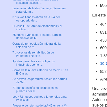
destacan estas ca...
Mad
La estación de Metro Santiago Bernabéu
será reform...
En este 
3 nuevas tiendas abren en la T-4 del
Aeropuerto de...
464
El 'José Luis Garci' de Alcobendas y el
instituto ...
831
25 nuevos vehículos pesados para los
Bomberos de M...
438
Obras de remodelación integral de la
estación de M...
600 
7 proyectos de rehabilitación de
1.3
Patrimonio Nacion...
Ayudas para obras en polígonos
10.
industriales como r...
Obras de la nueva estación de Metro L3 de
853
El Casar...
Alr
Se activan los parquímetros en los barrios
de San ...
27 pediatras más en los hospitales
Una vez 
públicos por el...
adminis
Los 472 nuevos coches y furgonetas para
Autónoma
Policía Mu...
suelos p
Proyecto de reforma de la A-42 entre la M-