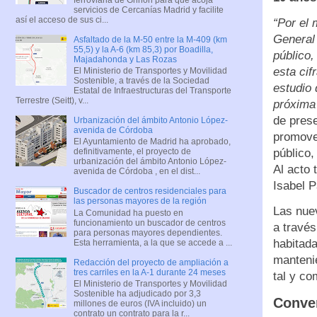
servicios de Cercanías Madrid y facilite
así el acceso de sus ci...
“Por el 
General
Asfaltado de la M-50 entre la M-409 (km
55,5) y la A-6 (km 85,3) por Boadilla,
público,
Majadahonda y Las Rozas
esta cif
El Ministerio de Transportes y Movilidad
Sostenible, a través de la Sociedad
estudio 
Estatal de Infraestructuras del Transporte
Terrestre (Seitt), v...
próxima
de prese
Urbanización del ámbito Antonio López-
avenida de Córdoba
promover
El Ayuntamiento de Madrid ha aprobado,
público,
definitivamente, el proyecto de
urbanización del ámbito Antonio López-
Al acto 
avenida de Córdoba , en el dist...
Isabel P
Buscador de centros residenciales para
las personas mayores de la región
Las nuev
La Comunidad ha puesto en
funcionamiento un buscador de centros
a través
para personas mayores dependientes.
habitada
Esta herramienta, a la que se accede a ...
mantenie
Redacción del proyecto de ampliación a
tres carriles en la A-1 durante 24 meses
tal y c
El Ministerio de Transportes y Movilidad
Sostenible ha adjudicado por 3,3
Conve
millones de euros (IVA incluido) un
contrato un contrato para la r...