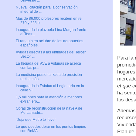
Universal ...
Nueva licitación para la conservación
integral de ...
Más de 86.000 profesores reciben entre
270 y 225 e...
Inaugurada la plazuela Lina Morgan frente
al Teatr...
El ranquin en octubre de los aeropuertos
españoles...
Ayudas directas a las entidades del Tercer
Sector ...
Para la 
La llegada del AVE a Asturias se acerca
promedio
con las pr...
hogares 
La medicina personalizada de precisión
mercado 
recibe más ...
el que c
Inaugurada la Estatua al Legionario en la
calle Vi...
ha sente
1,5 millones para la atención a menores
los desa
extranjero...
Obras de reconstrucción de la nave A de
Además d
Mercamadri...
recursos
'Deja que Metro te lleve'
Viviend
Lo que puedes dejar en los puntos limpios
Plan de
con ReMA...