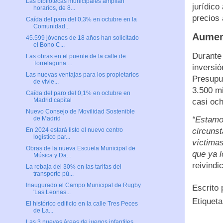
Las bibliotecas municipales amplían
jurídico
horarios, de 8...
precios 
Caída del paro del 0,3% en octubre en la
Comunidad...
Aument
45.599 jóvenes de 18 años han solicitado
el Bono C...
Durante 
Las obras en el puente de la calle de
Torrelaguna ...
inversió
Las nuevas ventajas para los propietarios
Presupu
de vivie...
3.500 m
Caída del paro del 0,1% en octubre en
Madrid capital
casi oc
Nuevo Consejo de Movilidad Sostenible
“Estamos
de Madrid
circunst
En 2024 estará listo el nuevo centro
logístico par...
víctimas
Obras de la nueva Escuela Municipal de
que ya 
Música y Da...
reivindi
La rebaja del 30% en las tarifas del
transporte pú...
Inaugurado el Campo Municipal de Rugby
Escrito
'Las Leonas...
Etiquet
El histórico edificio en la calle Tres Peces
de La...
Las 3 nuevas áreas de juegos infantiles