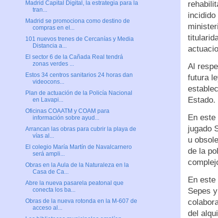
rehabili
Madrid Capital Digital, la estrategia para la
tran...
incidido
Madrid se promociona como destino de
minister
compras en el...
titulari
101 nuevos trenes de Cercanías y Media
Distancia a...
actuaci
El sector 6 de la Cañada Real tendrá
zonas verdes ...
Al respe
Estos 34 centros sanitarios 24 horas dan
futura l
videocons...
establec
Plan de actuación de la Policía Nacional
Estado.
en Lavapi...
Oficinas COAATM y COAM para
En este 
información sobre ayud...
jugado 
Arrancan las obras para cubrir la playa de
vías al...
u obsole
El colegio María Martín de Navalcarnero
de la po
será ampli...
complej
Obras en la Aula de la Naturaleza en la
Casa de Ca...
En este 
Abre la nueva pasarela peatonal que
Sepes y 
conecta los ba...
colabora
Obras de la nueva rotonda en la M-607 de
acceso al...
del alqu