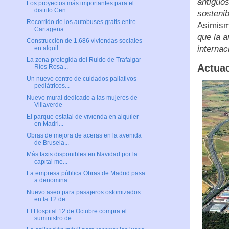
antiguos
Los proyectos más importantes para el
distrito Cen...
sostenib
Recorrido de los autobuses gratis entre
Asimism
Cartagena ...
que la a
Construcción de 1.686 viviendas sociales
internac
en alquil...
La zona protegida del Ruido de Trafalgar-
Actuac
Ríos Rosa...
Un nuevo centro de cuidados paliativos
pediátricos...
Nuevo mural dedicado a las mujeres de
Villaverde
El parque estatal de vivienda en alquiler
en Madri...
Obras de mejora de aceras en la avenida
de Brusela...
Más taxis disponibles en Navidad por la
capital me...
La empresa pública Obras de Madrid pasa
a denomina...
Nuevo aseo para pasajeros ostomizados
en la T2 de...
El Hospital 12 de Octubre compra el
suministro de ...