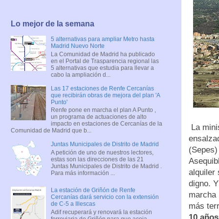
Lo mejor de la semana
5 alternativas para ampliar Metro hasta
Madrid Nuevo Norte
La Comunidad de Madrid ha publicado
en el Portal de Trasparencia regional las
5 alternativas que estudia para llevar a
cabo la ampliación d...
Las 17 estaciones de Renfe Cercanías
que recibirán obras de mejora del plan 'A
Punto'
Renfe pone en marcha el plan A Punto ,
un programa de actuaciones de alto
impacto en estaciones de Cercanías de la
La mini
Comunidad de Madrid que b...
ensalzad
Juntas Municipales de Distrito de Madrid
(Sepes) 
A petición de uno de nuestros lectores,
estas son las direcciones de las 21
Asequib
Juntas Municipales de Distrito de Madrid .
alquiler
Para más información ...
digno. Y
La estación de Griñón de Renfe
marcha l
Cercanías dará servicio con la extensión
de C-5 a Illescas
más ter
Adif recuperará y renovará la estación
10 años
ferroviaria de Griñón para que acoja