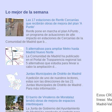
Lo mejor de la semana
Las 17 estaciones de Renfe Cercanías
que recibirán obras de mejora del plan 'A
Punto'
Renfe pone en marcha el plan A Punto ,
un programa de actuaciones de alto
impacto en estaciones de Cercanías de la
Comunidad de Madrid que b...
5 alternativas para ampliar Metro hasta
Madrid Nuevo Norte
La Comunidad de Madrid ha publicado
en el Portal de Trasparencia regional las
5 alternativas que estudia para llevar a
cabo la ampliación d...
Juntas Municipales de Distrito de Madrid
A petición de uno de nuestros lectores,
estas son las direcciones de las 21
Juntas Municipales de Distrito de Madrid .
Para más información ...
Estos CRC 
El barrio de Vinateros de Moratalaz
líneas: Ma
tendrá obras de mejora de espacios
Madrid-Val
interbloques
La Junta de Gobierno del Ayuntamiento
de Madrid ha aprobado el contrato para