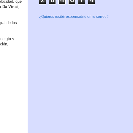
elocidad, que
o Da Vinci
,
¿Quieres recibir espormadrid en tu correo?
gral de los
.
energía y
ción,