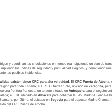
rigen y coordinan las circulaciones en tiempo real, siguiendo un plan de tran
cumpliendo los índices de seguridad y puntualidad exigidos, y permitiendo un
ante las posibles incidencias.
ualidad existen cinco CRC para alta velocidad
. El
CRC Puerta de Atocha
,
rálgico para toda España; el CRC Gutiérrez Soto, ubicado en
Zaragoza
, para
celona-frontera francesa; un tercero situado en
Antequera
para el seguimient
álaga; el CRC ubicado en
Albacete
para gobernar la LAV Madrid-Cuenca-Alb
licante y, por último, el ubicado en
Segovia
para el trayecto Madrid Chamartín
aldo del CRC Puerta de Atocha.