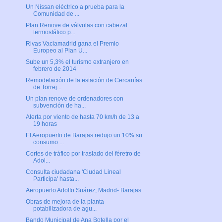
Un Nissan eléctrico a prueba para la
Comunidad de ...
Plan Renove de válvulas con cabezal
termostático p...
Rivas Vaciamadrid gana el Premio
Europeo al Plan U...
Sube un 5,3% el turismo extranjero en
febrero de 2014
Remodelación de la estación de Cercanías
de Torrej...
Un plan renove de ordenadores con
subvención de ha...
Alerta por viento de hasta 70 km/h de 13 a
19 horas
El Aeropuerto de Barajas redujo un 10% su
consumo ...
Cortes de tráfico por traslado del féretro de
Adol...
Consulta ciudadana 'Ciudad Lineal
Participa' hasta...
Aeropuerto Adolfo Suárez, Madrid- Barajas
Obras de mejora de la planta
potabilizadora de agu...
Bando Municipal de Ana Botella por el