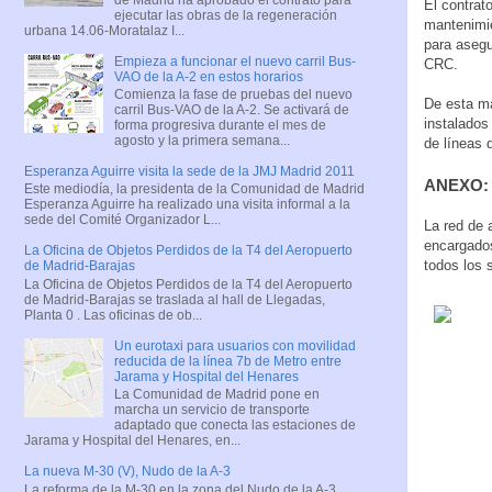
El contrato
ejecutar las obras de la regeneración
mantenimie
urbana 14.06-Moratalaz I...
para asegur
Empieza a funcionar el nuevo carril Bus-
CRC.
VAO de la A-2 en estos horarios
Comienza la fase de pruebas del nuevo
De esta ma
carril Bus-VAO de la A-2. Se activará de
instalados
forma progresiva durante el mes de
agosto y la primera semana...
de líneas 
Esperanza Aguirre visita la sede de la JMJ Madrid 2011
ANEXO: L
Este mediodía, la presidenta de la Comunidad de Madrid
Esperanza Aguirre ha realizado una visita informal a la
sede del Comité Organizador L...
La red de 
encargados
La Oficina de Objetos Perdidos de la T4 del Aeropuerto
todos los 
de Madrid-Barajas
La Oficina de Objetos Perdidos de la T4 del Aeropuerto
de Madrid-Barajas se traslada al hall de Llegadas,
Planta 0 . Las oficinas de ob...
Un eurotaxi para usuarios con movilidad
reducida de la línea 7b de Metro entre
Jarama y Hospital del Henares
La Comunidad de Madrid pone en
marcha un servicio de transporte
adaptado que conecta las estaciones de
Jarama y Hospital del Henares, en...
La nueva M-30 (V), Nudo de la A-3
La reforma de la M-30 en la zona del Nudo de la A-3