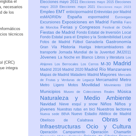
engloba el
Elecciones mayo 2011
Elecciones mayo 2015
Elecciones
a, necesarios
mayo 2019
Elecciones mayo 2021
Elecciones mayo 2023
Empleo
EMT
enbicipormadrid
Entrevistas por Madrid
ad de los
España
esMADRIDtv
espormadrid
Eurovegas
Exposiciones en Madrid
Excursiones
Familia
Faro
Ferias y Congresos
de Moncloa
Festival de Otoño
informáticos
Fiestas de Madrid
Fondo Estatal de Inversión Local
cios técnicos
Fondo Estatal para el Empleo y la Sostenibilidad Local
Gastronomía
Fotos de Madrid
Fútbol
Ganadería
Historia
Gran Vía
Huelga
Intercambiadores de
transporte
Jornada Mundial de la Juventud JMJ2011
Jóvenes
La Noche en Blanco
Libros y literatura
Los
ol (CRC)
Madrid
M-30
Ahijones
Los Berrocales
Los Cerros
ue integra
Madrid Río Manzanares
Madrid 2016
Madrid 2020
Mayores
Mapas de Madrid
Matadero Madrid
Mercado
Metro
Mercamadrid
de Frutas y Verduras de Legazpi
Movilidad
Metro Ligero
Motos
Movimiento 15M
Municipios
Música
Museo de Colecciones Reales
Naturaleza y Medio Ambiente
Navidad
Niños
Niños y
Nieve esquí y snow
jóvenes
Nuestros lectores
Nuestras rutas en bici
Nuevo Estadio Atlético de Madrid
Nueva sede BBVA
Obras e
Obelisco de Calatrava
Infraestructuras
Ocio y Cultura
Operación Campamento
Operación Chamartín