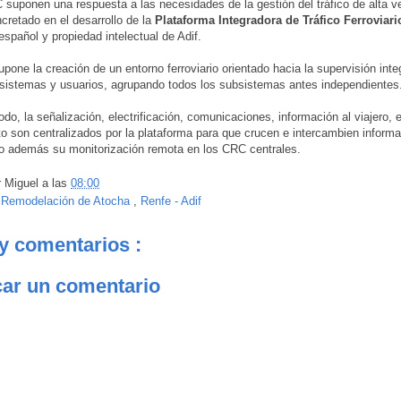
suponen una respuesta a las necesidades de la gestión del tráfico de alta v
cretado en el desarrollo de la
Plataforma Integradora de Tráfico Ferroviari
español y propiedad intelectual de Adif.
upone la creación de un entorno ferroviario orientado hacia la supervisión inte
sistemas y usuarios, agrupando todos los subsistemas antes independientes
do, la señalización, electrificación, comunicaciones, información al viajero, 
o son centralizados por la plataforma para que crucen e intercambien informa
o además su monitorización remota en los CRC centrales.
r
Miguel
a las
08:00
:
Remodelación de Atocha
,
Renfe - Adif
y comentarios :
car un comentario