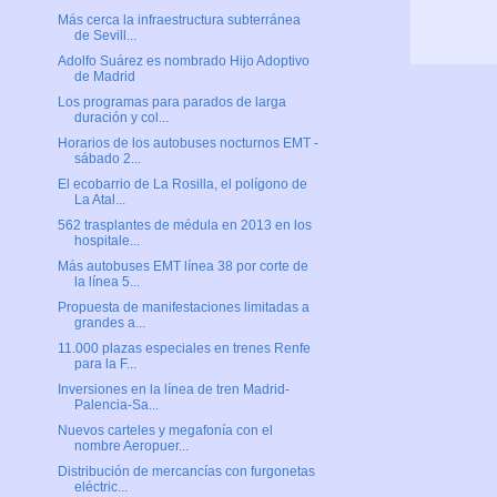
Más cerca la infraestructura subterránea
de Sevill...
Adolfo Suárez es nombrado Hijo Adoptivo
de Madrid
Los programas para parados de larga
duración y col...
Horarios de los autobuses nocturnos EMT -
sábado 2...
El ecobarrio de La Rosilla, el polígono de
La Atal...
562 trasplantes de médula en 2013 en los
hospitale...
Más autobuses EMT línea 38 por corte de
la línea 5...
Propuesta de manifestaciones limitadas a
grandes a...
11.000 plazas especiales en trenes Renfe
para la F...
Inversiones en la línea de tren Madrid-
Palencia-Sa...
Nuevos carteles y megafonía con el
nombre Aeropuer...
Distribución de mercancías con furgonetas
eléctric...