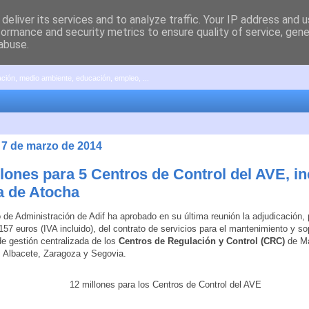
deliver its services and to analyze traffic. Your IP address and 
formance and security metrics to ensure quality of service, gen
abuse.
pación, medio ambiente, educación, empleo, ...
, 7 de marzo de 2014
llones para 5 Centros de Control del AVE, in
a de Atocha
 de Administración de Adif ha aprobado en su última reunión la adjudicación, 
157 euros (IVA incluido), del contrato de servicios para el mantenimiento y so
e gestión centralizada de los
Centros de Regulación y Control (CRC)
de Ma
 Albacete, Zaragoza y Segovia.