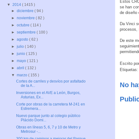
Estos CRC 
▼
2014
( 1415 )
se han con
►
diciembre
( 94 )
de diseño 
►
noviembre
( 82 )
Da Vinci s
►
octubre
( 114 )
procesos, 
►
septiembre
( 100 )
►
agosto
( 62 )
De este mo
seguimient
►
julio
( 140 )
permitiend
►
junio
( 125 )
►
mayo
( 121 )
Escrito po
►
abril
( 132 )
Etiquetas
▼
marzo
( 155 )
Cortes de carriles y desvíos por asfaltado
No ha
de la A...
Inversiones en el AVE a León, Burgos,
Asturias, Ex...
Publi
Corte por obras de la carretera M-241 en
Estremera...
Nuevo parque junto al colegio público
Plácido Domi...
Obras en líneas 5, 6, 7 y 10 de Metro y
Metrosur -...
300 km de caminos a mejorar del Parque