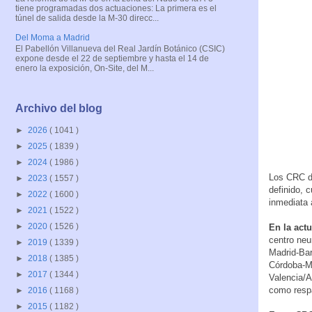
tiene programadas dos actuaciones: La primera es el
túnel de salida desde la M-30 direcc...
Del Moma a Madrid
El Pabellón Villanueva del Real Jardín Botánico (CSIC)
expone desde el 22 de septiembre y hasta el 14 de
enero la exposición, On-Site, del M...
Archivo del blog
►
2026
( 1041 )
►
2025
( 1839 )
►
2024
( 1986 )
Los CRC di
►
2023
( 1557 )
definido, 
►
2022
( 1600 )
inmediata 
►
2021
( 1522 )
►
2020
( 1526 )
En la act
centro neu
►
2019
( 1339 )
Madrid-Bar
►
2018
( 1385 )
Córdoba-M
►
2017
( 1344 )
Valencia/A
como resp
►
2016
( 1168 )
►
2015
( 1182 )