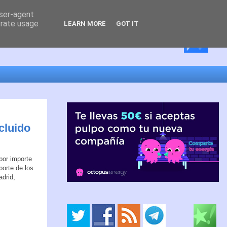
user-agent
erate usage
LEARN MORE
GOT IT
cluido
por importe
porte de los
drid,