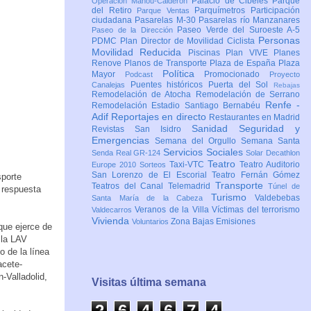
Palacio de Cibeles
Parque
Operación Mahou-Calderón
del Retiro
Parquímetros
Participación
Parque Ventas
ciudadana
Pasarelas M-30
Pasarelas río Manzanares
Paseo Verde del Suroeste A-5
Paseo de la Dirección
Personas
PDMC Plan Director de Movilidad Ciclista
Movilidad Reducida
Piscinas
Plan VIVE
Planes
Renove
Planos de Transporte
Plaza de España
Plaza
Política
Mayor
Promocionado
Podcast
Proyecto
Puentes históricos
Puerta del Sol
Canalejas
Rebajas
Remodelación de Atocha
Remodelación de Serrano
Renfe -
Remodelación Estadio Santiago Bernabéu
Adif
Reportajes en directo
Restaurantes en Madrid
Sanidad
Seguridad y
Revistas
San Isidro
Emergencias
Semana del Orgullo
Semana Santa
Servicios Sociales
Senda Real GR-124
Solar Decathlon
Teatro
Taxi-VTC
Teatro Auditorio
Europe 2010
Sorteos
San Lorenzo de El Escorial
Teatro Fernán Gómez
sporte
Transporte
Teatros del Canal
Telemadrid
Túnel de
a respuesta
Turismo
Valdebebas
Santa María de la Cabeza
Veranos de la Villa
Víctimas del terrorismo
Valdecarros
Vivienda
Zona Bajas Emisiones
Voluntarios
 que ejerce de
 la LAV
o de la línea
acete-
-Valladolid,
Visitas última semana
2
6
4
6
7
4