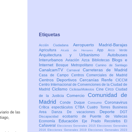
Etiquetas
Aeropuerto Madrid-Barajas
Acción Ciudadana
Agricultura
App
Arco Verde
Alcalá de Henares
Arquitectura y Urbanismo
Autobuses
Interurbanos
Blogs e
Aviación
Azca
Bibliotecas
Internet
Bosque Metropolitano
Camino de Santiago
CanalcamTV
Carreteras de Madrid
Carnaval
Casa de Campo
Centros Comerciales de Madrid
Centros Deportivos
Cercanías Renfe
CICCM
Centro Internacional de Convenciones de la Ciudad de
Ciclismo
Madrid
Cine
Circo
Ciudad
CiclistasMolestos
Comunidad de
Comercio
de la Justicia
Madrid
Coronavirus
Conde Duque
Consumo
Crítica espectáculos
CTBA Cuatro Torres Business
Deporte
viario de las
Area
Danza
De vacaciones
DGT
ecobarrio de Puente de Vallecas
Discapacidad
tiago,
Educación
Economía
Eje Prado Recoletos
El
Cañaveral
Elecciones Generales 2015
Elecciones Generales
2016
Elecciones Generales 2019
Elecciones Generales 2023