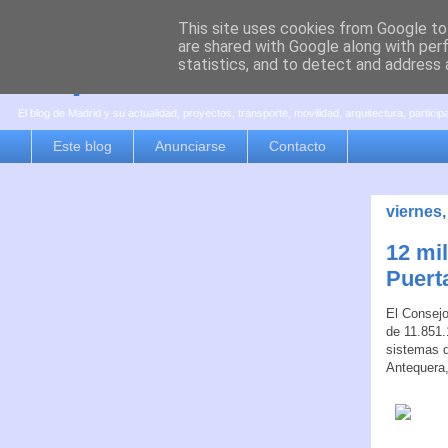
This site uses cookies from Google to 
are shared with Google along with per
es por madrid
statistics, and to detect and address 
El blog de Madrid y su actualidad, proyectos, transporte, movilidad, arquitectura, partici
Este blog
Anunciarse
Contacto
viernes
12 mi
Puert
El Consejo
de 11.851.
sistemas d
Antequera,