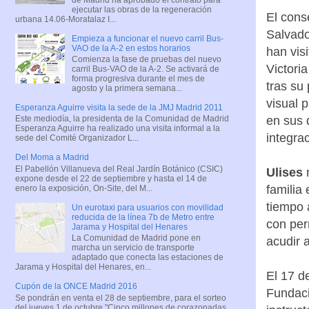
ejecutar las obras de la regeneración
El cons
urbana 14.06-Moratalaz I...
Salvado
Empieza a funcionar el nuevo carril Bus-
VAO de la A-2 en estos horarios
han vis
Comienza la fase de pruebas del nuevo
Victori
carril Bus-VAO de la A-2. Se activará de
forma progresiva durante el mes de
tras su
agosto y la primera semana...
visual p
Esperanza Aguirre visita la sede de la JMJ Madrid 2011
en sus 
Este mediodía, la presidenta de la Comunidad de Madrid
Esperanza Aguirre ha realizado una visita informal a la
integra
sede del Comité Organizador L...
Del Moma a Madrid
El Pabellón Villanueva del Real Jardín Botánico (CSIC)
Ulises
expone desde el 22 de septiembre y hasta el 14 de
familia
enero la exposición, On-Site, del M...
tiempo 
Un eurotaxi para usuarios con movilidad
reducida de la línea 7b de Metro entre
con per
Jarama y Hospital del Henares
La Comunidad de Madrid pone en
acudir a
marcha un servicio de transporte
adaptado que conecta las estaciones de
Jarama y Hospital del Henares, en...
El 17 d
Cupón de la ONCE Madrid 2016
Fundaci
Se pondrán en venta el 28 de septiembre, para el sorteo
del jueves 1 de octubre "Cinco millones de corazonadas