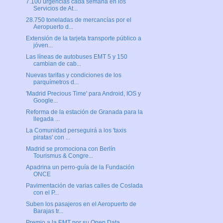
7.100 urgencias cada semana en los
Servicios de At...
28.750 toneladas de mercancías por el
Aeropuerto d...
Extensión de la tarjeta transporte público a
jóven...
Las líneas de autobuses EMT 5 y 150
cambian de cab...
Nuevas tarifas y condiciones de los
parquímetros d...
'Madrid Precious Time' para Android, IOS y
Google...
Reforma de la estación de Granada para la
llegada ...
La Comunidad perseguirá a los 'taxis
piratas' con ...
Madrid se promociona con Berlín
Tourismus & Congre...
Apadrina un perro-guía de la Fundación
ONCE
Pavimentación de varias calles de Coslada
con el P...
Suben los pasajeros en el Aeropuerto de
Barajas tr...
Premio a la EMT por su Open Data