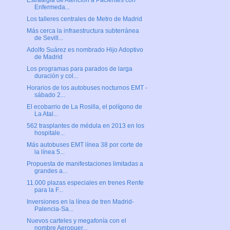
Estrategia de Atención a Pacientes con
Enfermeda...
Los talleres centrales de Metro de Madrid
Más cerca la infraestructura subterránea
de Sevill...
Adolfo Suárez es nombrado Hijo Adoptivo
de Madrid
Los programas para parados de larga
duración y col...
Horarios de los autobuses nocturnos EMT -
sábado 2...
El ecobarrio de La Rosilla, el polígono de
La Atal...
562 trasplantes de médula en 2013 en los
hospitale...
Más autobuses EMT línea 38 por corte de
la línea 5...
Propuesta de manifestaciones limitadas a
grandes a...
11.000 plazas especiales en trenes Renfe
para la F...
Inversiones en la línea de tren Madrid-
Palencia-Sa...
Nuevos carteles y megafonía con el
nombre Aeropuer...