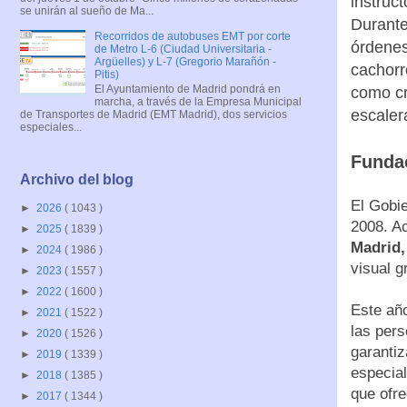
instruc
se unirán al sueño de Ma...
Durante
Recorridos de autobuses EMT por corte
órdenes
de Metro L-6 (Ciudad Universitaria -
Argüelles) y L-7 (Gregorio Marañón -
cachorr
Pitis)
El Ayuntamiento de Madrid pondrá en
como cr
marcha, a través de la Empresa Municipal
escalera
de Transportes de Madrid (EMT Madrid), dos servicios
especiales...
Funda
Archivo del blog
El Gobi
►
2026
( 1043 )
2008. A
►
2025
( 1839 )
Madrid,
►
2024
( 1986 )
visual g
►
2023
( 1557 )
►
2022
( 1600 )
Este año
►
2021
( 1522 )
las per
►
2020
( 1526 )
garanti
►
2019
( 1339 )
especial
►
2018
( 1385 )
que ofr
►
2017
( 1344 )