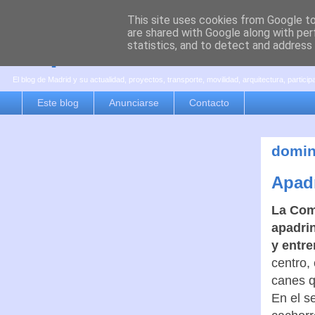
This site uses cookies from Google to 
are shared with Google along with per
es por madrid
statistics, and to detect and address
El blog de Madrid y su actualidad, proyectos, transporte, movilidad, arquitectura, partici
Este blog
Anunciarse
Contacto
domin
Apad
La Com
apadri
y entre
centro,
canes q
En el s