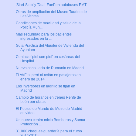
'Start-Stop' y 'Dual-Fuel' en autobuses EMT
Obras de ampliación del Museo Taurino de
Las Ventas
Condiciones de movilidad y salud de la
Policía Mun...
Más seguridad para los pacientes
ingresados en la ...
Guía Práctica del Alquiler de Vivienda del
Ayuntam...
Contacto 'piel con piel' en cesáreas del
Hospital ...
Nuevo consulado de Rumanía en Madrid
El AVE superó al avión en pasajeros en
enero de 2014
Los inversores en ladrillo se fijan en
Madrid
Cambio de horarios en trenes Renfe de
León por obras
El Puesto de Mando de Metro de Madrid
en vídeo
Un nuevo centro mixto Bomberos y Samur-
Protección ...
31.000 cheques guardería para el curso
2014-2015