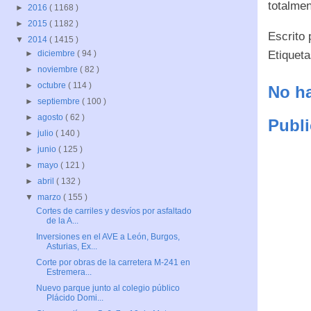
totalmen
►
2016
( 1168 )
►
2015
( 1182 )
Escrito
▼
2014
( 1415 )
Etiquet
►
diciembre
( 94 )
►
noviembre
( 82 )
►
octubre
( 114 )
No ha
►
septiembre
( 100 )
►
agosto
( 62 )
Publi
►
julio
( 140 )
►
junio
( 125 )
►
mayo
( 121 )
►
abril
( 132 )
▼
marzo
( 155 )
Cortes de carriles y desvíos por asfaltado
de la A...
Inversiones en el AVE a León, Burgos,
Asturias, Ex...
Corte por obras de la carretera M-241 en
Estremera...
Nuevo parque junto al colegio público
Plácido Domi...