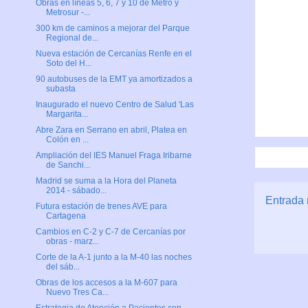
Obras en líneas 5, 6, 7 y 10 de Metro y
Metrosur -...
300 km de caminos a mejorar del Parque
Regional de...
Nueva estación de Cercanías Renfe en el
Soto del H...
90 autobuses de la EMT ya amortizados a
subasta
Inaugurado el nuevo Centro de Salud 'Las
Margarita...
Abre Zara en Serrano en abril, Platea en
Colón en ...
Ampliación del IES Manuel Fraga Iribarne
de Sanchi...
Madrid se suma a la Hora del Planeta
2014 - sábado...
Entrada 
Futura estación de trenes AVE para
Cartagena
Cambios en C-2 y C-7 de Cercanías por
obras - marz...
Corte de la A-1 junto a la M-40 las noches
del sáb...
Obras de los accesos a la M-607 para
Nuevo Tres Ca...