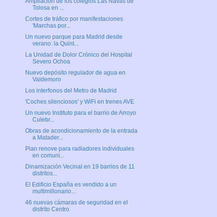
Ampliación de los colegios Las Navas de
Tolosa en ...
Cortes de tráfico por manifestaciones
'Marchas por...
Un nuevo parque para Madrid desde
verano: la Quint...
La Unidad de Dolor Crónico del Hospital
Severo Ochoa
Nuevo depósito regulador de agua en
Valdemoro
Los interfonos del Metro de Madrid
'Coches silenciosos' y WiFi en trenes AVE
Un nuevo Instituto para el barrio de Arroyo
Culebr...
Obras de acondicionamiento de la entrada
a Matader...
Plan renove para radiadores individuales
en comuni...
Dinamización Vecinal en 19 barrios de 11
distritos...
El Edificio España es vendido a un
multimillonario...
46 nuevas cámaras de seguridad en el
distrito Centro