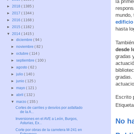
la prime
►
2018
( 1385 )
responsa
►
2017
( 1344 )
mundo, 
►
2016
( 1168 )
edifici
►
2015
( 1182 )
hasta lo
▼
2014
( 1415 )
►
diciembre
( 94 )
También
►
noviembre
( 82 )
desde l
►
octubre
( 114 )
gradas y
►
septiembre
( 100 )
actuació
►
agosto
( 62 )
bibliote
►
julio
( 140 )
gradas. 
►
junio
( 125 )
actuaci
►
mayo
( 121 )
►
abril
( 132 )
Escrito
▼
marzo
( 155 )
Etiquet
Cortes de carriles y desvíos por asfaltado
de la A...
Inversiones en el AVE a León, Burgos,
No ha
Asturias, Ex...
Corte por obras de la carretera M-241 en