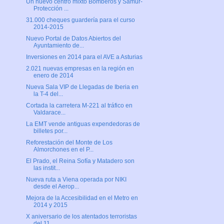
Un nuevo centro mixto Bomberos y Samur-
Protección ...
31.000 cheques guardería para el curso
2014-2015
Nuevo Portal de Datos Abiertos del
Ayuntamiento de...
Inversiones en 2014 para el AVE a Asturias
2.021 nuevas empresas en la región en
enero de 2014
Nueva Sala VIP de Llegadas de Iberia en
la T-4 del...
Cortada la carretera M-221 al tráfico en
Valdarace...
La EMT vende antiguas expendedoras de
billetes por...
Reforestación del Monte de Los
Almorchones en el P...
El Prado, el Reina Sofía y Matadero son
las instit...
Nueva ruta a Viena operada por NIKI
desde el Aerop...
Mejora de la Accesibilidad en el Metro en
2014 y 2015
X aniversario de los atentados terroristas
del 11 ...