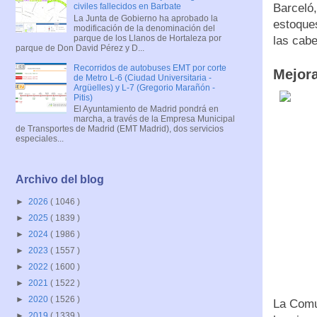
Barceló,
civiles fallecidos en Barbate
La Junta de Gobierno ha aprobado la
estoques
modificación de la denominación del
parque de los Llanos de Hortaleza por
las cabe
parque de Don David Pérez y D...
Recorridos de autobuses EMT por corte
Mejora
de Metro L-6 (Ciudad Universitaria -
Argüelles) y L-7 (Gregorio Marañón -
Pitis)
El Ayuntamiento de Madrid pondrá en
marcha, a través de la Empresa Municipal
de Transportes de Madrid (EMT Madrid), dos servicios
especiales...
Archivo del blog
►
2026
( 1046 )
►
2025
( 1839 )
►
2024
( 1986 )
►
2023
( 1557 )
►
2022
( 1600 )
►
2021
( 1522 )
►
2020
( 1526 )
La Comun
►
2019
( 1339 )