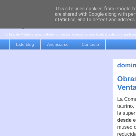
This site uses cookies from Google to 
are shared with Google along with per
es por madrid
statistics, and to detect and address
El blog de Madrid y su actualidad, proyectos, transporte, movilidad, arquitectura, partici
Este blog
Anunciarse
Contacto
domin
Obras
Vent
La Comun
taurino,
la super
desde e
museo d
reducid