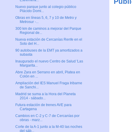
Publi
Estremera...
Nuevo parque junto al colegio público
Plácido Domi...
Obras en líneas 5, 6, 7 y 10 de Metro y
Metrosur -...
300 km de caminos a mejorar del Parque
Regional de...
Nueva estación de Cercanías Renfe en el
Soto del H...
90 autobuses de la EMT ya amortizados a
subasta
Inaugurado el nuevo Centro de Salud 'Las
Margarita...
Abre Zara en Serrano en abril, Platea en
Colón en ...
Ampliación del IES Manuel Fraga Iribarne
de Sanchi...
Madrid se suma a la Hora del Planeta
2014 - sábado...
Futura estación de trenes AVE para
Cartagena
Cambios en C-2 y C-7 de Cercanías por
obras - marz...
Corte de la A-1 junto a la M-40 las noches
del sáb...