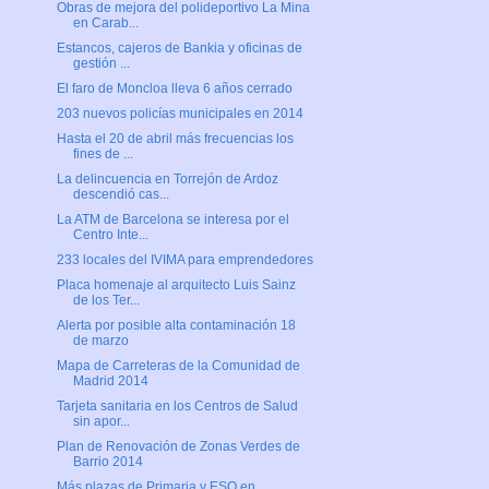
Obras de mejora del polideportivo La Mina
en Carab...
Estancos, cajeros de Bankia y oficinas de
gestión ...
El faro de Moncloa lleva 6 años cerrado
203 nuevos policías municipales en 2014
Hasta el 20 de abril más frecuencias los
fines de ...
La delincuencia en Torrejón de Ardoz
descendió cas...
La ATM de Barcelona se interesa por el
Centro Inte...
233 locales del IVIMA para emprendedores
Placa homenaje al arquitecto Luis Sainz
de los Ter...
Alerta por posible alta contaminación 18
de marzo
Mapa de Carreteras de la Comunidad de
Madrid 2014
Tarjeta sanitaria en los Centros de Salud
sin apor...
Plan de Renovación de Zonas Verdes de
Barrio 2014
Más plazas de Primaria y ESO en