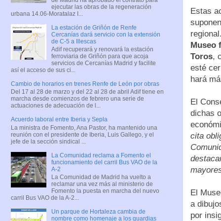
ejecutar las obras de la regeneración
Estas ac
urbana 14.06-Moratalaz I...
suponen 
La estación de Griñón de Renfe
regional
Cercanías dará servicio con la extensión
de C-5 a Illescas
Museo f
Adif recuperará y renovará la estación
Toros
, 
ferroviaria de Griñón para que acoja
servicios de Cercanías Madrid y facilite
esté ce
así el acceso de sus ci...
hará más
Cambio de horarios en trenes Renfe de León por obras
Del 17 al 28 de marzo y del 22 al 28 de abril Adif tiene en
marcha desde comienzos de febrero una serie de
El Conse
actuaciones de adecuación de l...
dichas 
Acuerdo laboral entre Iberia y Sepla
económi
La ministra de Fomento, Ana Pastor, ha mantenido una
reunión con el presidente de Iberia, Luis Gallego, y el
cita obl
jefe de la sección sindical ...
Comunid
La Comunidad reclama a Fomento el
destacan
funcionamiento del carril Bus VAO de la
mayore
A-2
La Comunidad de Madrid ha vuelto a
reclamar una vez más al ministerio de
Fomento la puesta en marcha del nuevo
El Museo
carril Bus VAO de la A-2...
a dibujo
Un parque de Hortaleza cambia de
por insi
nombre como homenaje a los guardias