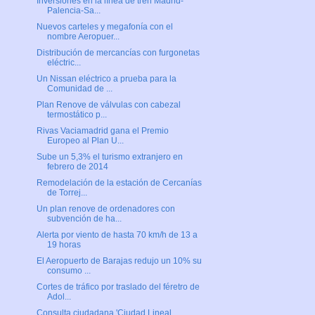
Inversiones en la línea de tren Madrid-
Palencia-Sa...
Nuevos carteles y megafonía con el
nombre Aeropuer...
Distribución de mercancías con furgonetas
eléctric...
Un Nissan eléctrico a prueba para la
Comunidad de ...
Plan Renove de válvulas con cabezal
termostático p...
Rivas Vaciamadrid gana el Premio
Europeo al Plan U...
Sube un 5,3% el turismo extranjero en
febrero de 2014
Remodelación de la estación de Cercanías
de Torrej...
Un plan renove de ordenadores con
subvención de ha...
Alerta por viento de hasta 70 km/h de 13 a
19 horas
El Aeropuerto de Barajas redujo un 10% su
consumo ...
Cortes de tráfico por traslado del féretro de
Adol...
Consulta ciudadana 'Ciudad Lineal