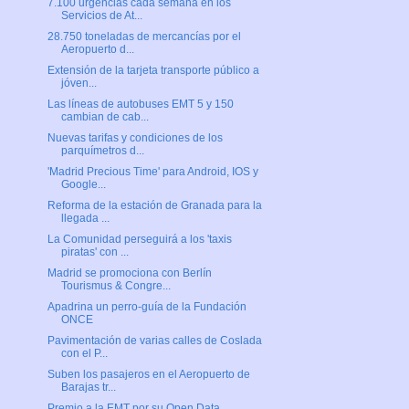
7.100 urgencias cada semana en los
Servicios de At...
28.750 toneladas de mercancías por el
Aeropuerto d...
Extensión de la tarjeta transporte público a
jóven...
Las líneas de autobuses EMT 5 y 150
cambian de cab...
Nuevas tarifas y condiciones de los
parquímetros d...
'Madrid Precious Time' para Android, IOS y
Google...
Reforma de la estación de Granada para la
llegada ...
La Comunidad perseguirá a los 'taxis
piratas' con ...
Madrid se promociona con Berlín
Tourismus & Congre...
Apadrina un perro-guía de la Fundación
ONCE
Pavimentación de varias calles de Coslada
con el P...
Suben los pasajeros en el Aeropuerto de
Barajas tr...
Premio a la EMT por su Open Data