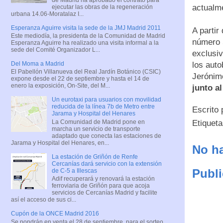
actualme
ejecutar las obras de la regeneración
urbana 14.06-Moratalaz I...
Esperanza Aguirre visita la sede de la JMJ Madrid 2011
A partir
Este mediodía, la presidenta de la Comunidad de Madrid
número 5
Esperanza Aguirre ha realizado una visita informal a la
sede del Comité Organizador L...
exclusi
los auto
Del Moma a Madrid
El Pabellón Villanueva del Real Jardín Botánico (CSIC)
Jerónim
expone desde el 22 de septiembre y hasta el 14 de
enero la exposición, On-Site, del M...
junto a
Un eurotaxi para usuarios con movilidad
reducida de la línea 7b de Metro entre
Escrito
Jarama y Hospital del Henares
La Comunidad de Madrid pone en
Etiquet
marcha un servicio de transporte
adaptado que conecta las estaciones de
Jarama y Hospital del Henares, en...
No ha
La estación de Griñón de Renfe
Cercanías dará servicio con la extensión
Publi
de C-5 a Illescas
Adif recuperará y renovará la estación
ferroviaria de Griñón para que acoja
servicios de Cercanías Madrid y facilite
así el acceso de sus ci...
Cupón de la ONCE Madrid 2016
Se pondrán en venta el 28 de septiembre, para el sorteo