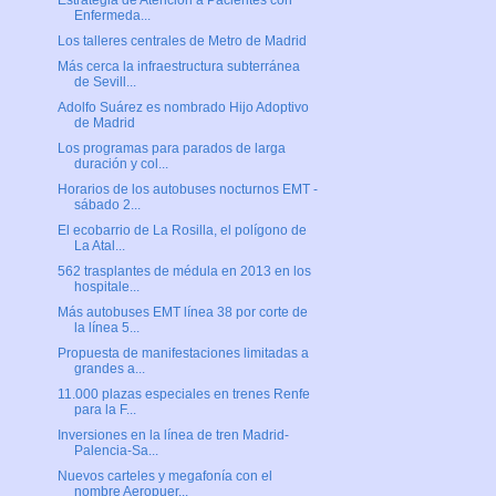
Estrategia de Atención a Pacientes con
Enfermeda...
Los talleres centrales de Metro de Madrid
Más cerca la infraestructura subterránea
de Sevill...
Adolfo Suárez es nombrado Hijo Adoptivo
de Madrid
Los programas para parados de larga
duración y col...
Horarios de los autobuses nocturnos EMT -
sábado 2...
El ecobarrio de La Rosilla, el polígono de
La Atal...
562 trasplantes de médula en 2013 en los
hospitale...
Más autobuses EMT línea 38 por corte de
la línea 5...
Propuesta de manifestaciones limitadas a
grandes a...
11.000 plazas especiales en trenes Renfe
para la F...
Inversiones en la línea de tren Madrid-
Palencia-Sa...
Nuevos carteles y megafonía con el
nombre Aeropuer...