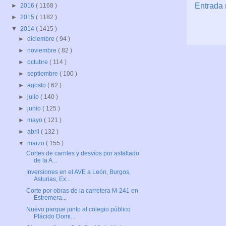
Entrada 
►
2016
( 1168 )
►
2015
( 1182 )
▼
2014
( 1415 )
►
diciembre
( 94 )
►
noviembre
( 82 )
►
octubre
( 114 )
►
septiembre
( 100 )
►
agosto
( 62 )
►
julio
( 140 )
►
junio
( 125 )
►
mayo
( 121 )
►
abril
( 132 )
▼
marzo
( 155 )
Cortes de carriles y desvíos por asfaltado
de la A...
Inversiones en el AVE a León, Burgos,
Asturias, Ex...
Corte por obras de la carretera M-241 en
Estremera...
Nuevo parque junto al colegio público
Plácido Domi...