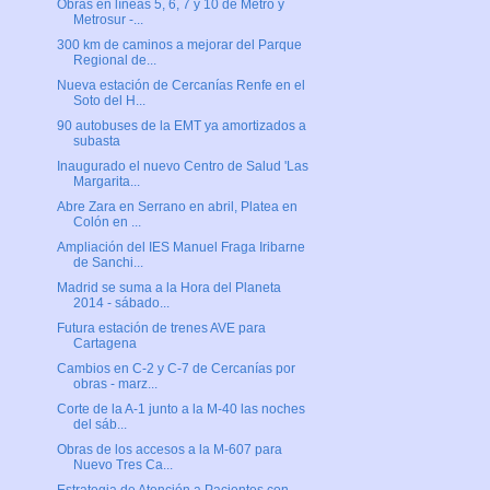
Obras en líneas 5, 6, 7 y 10 de Metro y
Metrosur -...
300 km de caminos a mejorar del Parque
Regional de...
Nueva estación de Cercanías Renfe en el
Soto del H...
90 autobuses de la EMT ya amortizados a
subasta
Inaugurado el nuevo Centro de Salud 'Las
Margarita...
Abre Zara en Serrano en abril, Platea en
Colón en ...
Ampliación del IES Manuel Fraga Iribarne
de Sanchi...
Madrid se suma a la Hora del Planeta
2014 - sábado...
Futura estación de trenes AVE para
Cartagena
Cambios en C-2 y C-7 de Cercanías por
obras - marz...
Corte de la A-1 junto a la M-40 las noches
del sáb...
Obras de los accesos a la M-607 para
Nuevo Tres Ca...