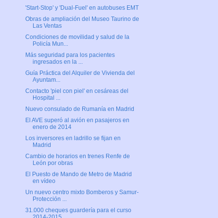
'Start-Stop' y 'Dual-Fuel' en autobuses EMT
Obras de ampliación del Museo Taurino de
Las Ventas
Condiciones de movilidad y salud de la
Policía Mun...
Más seguridad para los pacientes
ingresados en la ...
Guía Práctica del Alquiler de Vivienda del
Ayuntam...
Contacto 'piel con piel' en cesáreas del
Hospital ...
Nuevo consulado de Rumanía en Madrid
El AVE superó al avión en pasajeros en
enero de 2014
Los inversores en ladrillo se fijan en
Madrid
Cambio de horarios en trenes Renfe de
León por obras
El Puesto de Mando de Metro de Madrid
en vídeo
Un nuevo centro mixto Bomberos y Samur-
Protección ...
31.000 cheques guardería para el curso
2014-2015