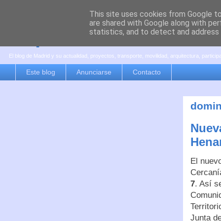
This site uses cookies from Google to 
are shared with Google along with per
es por madrid
statistics, and to detect and address
El blog de Madrid y su actualidad, proyectos, transporte, movilidad, arquitectura, partici
Este blog
Anunciarse
Contacto
domin
Nueva
Henar
El nuevo
Cercaní
7
. Así s
Comunid
Territor
Junta d