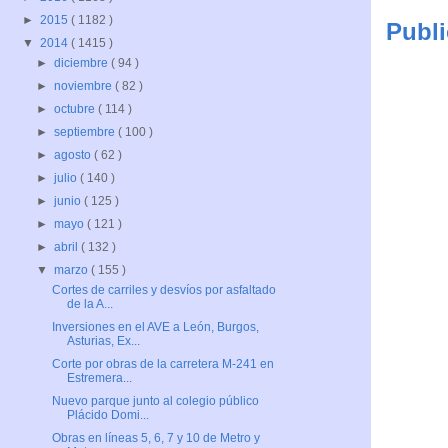
►
2015
( 1182 )
Publi
▼
2014
( 1415 )
►
diciembre
( 94 )
►
noviembre
( 82 )
►
octubre
( 114 )
►
septiembre
( 100 )
►
agosto
( 62 )
►
julio
( 140 )
►
junio
( 125 )
►
mayo
( 121 )
►
abril
( 132 )
▼
marzo
( 155 )
Cortes de carriles y desvíos por asfaltado
de la A...
Inversiones en el AVE a León, Burgos,
Asturias, Ex...
Corte por obras de la carretera M-241 en
Estremera...
Nuevo parque junto al colegio público
Plácido Domi...
Obras en líneas 5, 6, 7 y 10 de Metro y