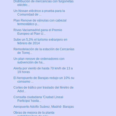
Distribución de mercancías con furgonetas
eléctric...
Un Nissan eléctrico a prueba para la
Comunidad de ...
Plan Renove de válvulas con cabezal
termostático p...
Rivas Vaciamadrid gana el Premio
Europeo al Plan U...
Sube un 5,3% el turismo extranjero en
febrero de 2014
Remodelación de la estación de Cercanías
de Torrej...
Un plan renove de ordenadores con
subvención de ha...
Alerta por viento de hasta 70 km/h de 13 a
19 horas
El Aeropuerto de Barajas redujo un 10% su
consumo ...
Cortes de tráfico por traslado del féretro de
Adol...
Consulta ciudadana 'Ciudad Lineal
Participa' hasta...
Aeropuerto Adolfo Suárez, Madrid- Barajas
Obras de mejora de la planta