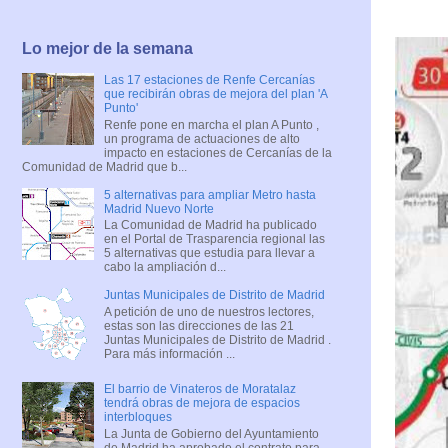
Lo mejor de la semana
Las 17 estaciones de Renfe Cercanías
que recibirán obras de mejora del plan 'A
Punto'
Renfe pone en marcha el plan A Punto ,
un programa de actuaciones de alto
impacto en estaciones de Cercanías de la
Comunidad de Madrid que b...
5 alternativas para ampliar Metro hasta
Madrid Nuevo Norte
La Comunidad de Madrid ha publicado
en el Portal de Trasparencia regional las
5 alternativas que estudia para llevar a
cabo la ampliación d...
Juntas Municipales de Distrito de Madrid
A petición de uno de nuestros lectores,
estas son las direcciones de las 21
Juntas Municipales de Distrito de Madrid .
Para más información ...
El barrio de Vinateros de Moratalaz
tendrá obras de mejora de espacios
interbloques
La Junta de Gobierno del Ayuntamiento
de Madrid ha aprobado el contrato para