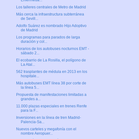
Enfermeda...
Los talleres centrales de Metro de Madrid
Más cerca la infraestructura subterránea
de Sevill...
Adolfo Suárez es nombrado Hijo Adoptivo
de Madrid
Los programas para parados de larga
duración y col...
Horarios de los autobuses nocturnos EMT -
sábado 2...
El ecobarrio de La Rosilla, el polígono de
La Atal...
562 trasplantes de médula en 2013 en los
hospitale...
Más autobuses EMT línea 38 por corte de
la línea 5...
Propuesta de manifestaciones limitadas a
grandes a...
11.000 plazas especiales en trenes Renfe
para la F...
Inversiones en la línea de tren Madrid-
Palencia-Sa...
Nuevos carteles y megafonía con el
nombre Aeropuer...