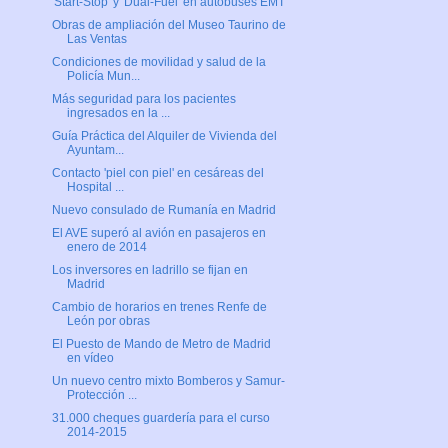
'Start-Stop' y 'Dual-Fuel' en autobuses EMT
Obras de ampliación del Museo Taurino de
Las Ventas
Condiciones de movilidad y salud de la
Policía Mun...
Más seguridad para los pacientes
ingresados en la ...
Guía Práctica del Alquiler de Vivienda del
Ayuntam...
Contacto 'piel con piel' en cesáreas del
Hospital ...
Nuevo consulado de Rumanía en Madrid
El AVE superó al avión en pasajeros en
enero de 2014
Los inversores en ladrillo se fijan en
Madrid
Cambio de horarios en trenes Renfe de
León por obras
El Puesto de Mando de Metro de Madrid
en vídeo
Un nuevo centro mixto Bomberos y Samur-
Protección ...
31.000 cheques guardería para el curso
2014-2015