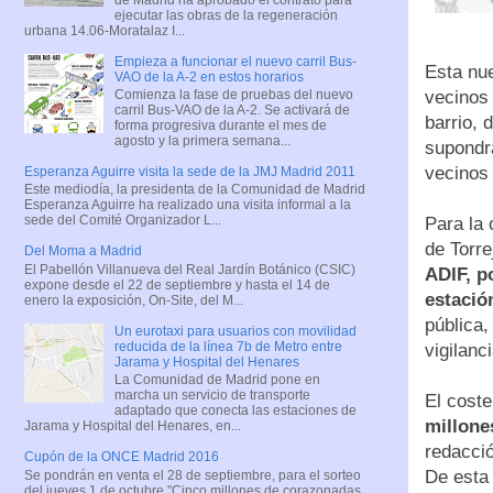
ejecutar las obras de la regeneración
urbana 14.06-Moratalaz I...
Empieza a funcionar el nuevo carril Bus-
Esta nu
VAO de la A-2 en estos horarios
vecinos 
Comienza la fase de pruebas del nuevo
carril Bus-VAO de la A-2. Se activará de
barrio, 
forma progresiva durante el mes de
agosto y la primera semana...
supondr
vecinos 
Esperanza Aguirre visita la sede de la JMJ Madrid 2011
Este mediodía, la presidenta de la Comunidad de Madrid
Esperanza Aguirre ha realizado una visita informal a la
sede del Comité Organizador L...
Para la
de Torre
Del Moma a Madrid
El Pabellón Villanueva del Real Jardín Botánico (CSIC)
ADIF, p
expone desde el 22 de septiembre y hasta el 14 de
estación
enero la exposición, On-Site, del M...
pública,
Un eurotaxi para usuarios con movilidad
reducida de la línea 7b de Metro entre
vigilanc
Jarama y Hospital del Henares
La Comunidad de Madrid pone en
marcha un servicio de transporte
El coste
adaptado que conecta las estaciones de
millone
Jarama y Hospital del Henares, en...
redacció
Cupón de la ONCE Madrid 2016
De esta 
Se pondrán en venta el 28 de septiembre, para el sorteo
del jueves 1 de octubre "Cinco millones de corazonadas