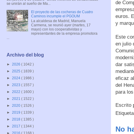
de Compe
se unirán al sueño de Ma...
empresa 
El proyecto de las cocheras de Cuatro
euros. E
Caminos incumple el PGOUM
La alcaldesa de Madrid, Manuela
y marqu
Carmena, se reunió ayer (martes, 17
mayo) con los cooperativistas y
representantes de la empresa promotora
Este con
...
en julio
Comunid
Archivo del blog
moderniz
dar sati
►
2026
( 1042 )
mediante
►
2025
( 1839 )
eficaz a
►
2024
( 1986 )
del Hena
►
2023
( 1557 )
para los
►
2022
( 1600 )
►
2021
( 1522 )
Escrito
►
2020
( 1526 )
Etiquet
►
2019
( 1339 )
►
2018
( 1385 )
►
2017
( 1344 )
No ha
►
2016
( 1168 )